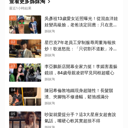
查看更多姊妹淘
最近1小時結果
01
吳彥祖13歲愛女近照曝光！從混血洋娃
娃變高級臉，老爸淡定回應：只在意她
踢球踢得好不好
姊妹淘
02
星巴克7年老員工穿制服辱周董海報挨
炒！歌迷怒批：「只切割不道歉」冷處
理太敷衍
姊妹淘
03
李亞鵬新店開幕全家力挺！李嫣害羞躲
鏡頭，84歲母親凌碧罕見同框超暖心
姊妹淘
04
陳冠希倫敦地鐵現身超隨性！長髮鬍
渣、夾腳拖不修邊幅，鬆弛感滿分
姊妹淘
05
吵架就愛提分手？這3大星座女超會說
氣話，嘴硬心軟其實超捨不得
姊妹淘