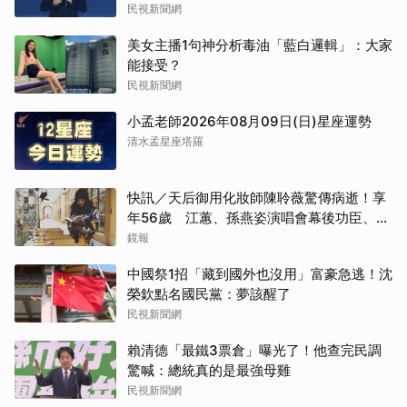
民視新聞網
美女主播1句神分析毒油「藍白邏輯」：大家
能接受？
民視新聞網
小孟老師2026年08月09日(日)星座運勢
清水孟星座塔羅
快訊／天后御用化妝師陳聆薇驚傳病逝！享
年56歲 江蕙、孫燕姿演唱會幕後功臣、蔡
健雅崩潰難接受
鏡報
中國祭1招「藏到國外也沒用」富豪急逃！沈
榮欽點名國民黨：夢該醒了
民視新聞網
賴清德「最鐵3票倉」曝光了！他查完民調
驚喊：總統真的是最強母雞
民視新聞網