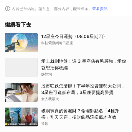
內容已至結尾。請注意，部分內容可能未顯示。
查看資訊
繼續看下去
12星座今日運勢〈08.06星期四〉
科技紫微網每日星座
愛上就劃地盤！這 3 星座佔有慾最強，愛你
就想把你收編
姊妹淘
股市狂跌怎麼辦！下半年投資運勢大公開，
3星座可逢低布局，3星座要提高警覺
女人我最大
破洞褲真的會漏財？命理師點名「4種穿
搭」別天天穿，招財飾品這樣戴才有效
造咖