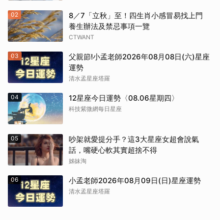
02
8／7「立秋」至！四生肖小感冒易找上門
養生辦法及禁忌事項一覽
CTWANT
03
父親節!小孟老師2026年08月08日(六)星座
運勢
清水孟星座塔羅
04
12星座今日運勢〈08.06星期四〉
科技紫微網每日星座
05
吵架就愛提分手？這3大星座女超會說氣
話，嘴硬心軟其實超捨不得
姊妹淘
06
小孟老師2026年08月09日(日)星座運勢
清水孟星座塔羅