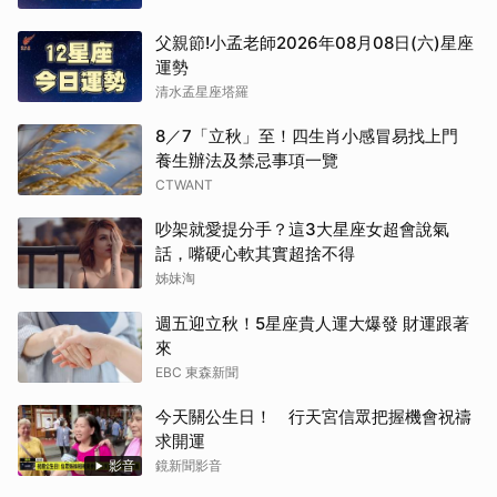
父親節!小孟老師2026年08月08日(六)星座
運勢
清水孟星座塔羅
8／7「立秋」至！四生肖小感冒易找上門
養生辦法及禁忌事項一覽
CTWANT
吵架就愛提分手？這3大星座女超會說氣
話，嘴硬心軟其實超捨不得
姊妹淘
週五迎立秋！5星座貴人運大爆發 財運跟著
來
EBC 東森新聞
今天關公生日！ 行天宮信眾把握機會祝禱
求開運
影音
鏡新聞影音