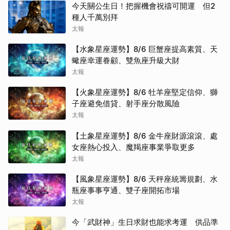
今天關公生日！把握機會祝禱可開運 但2
種人千萬別拜
太報
【水象星座運勢】8/6 巨蟹座提高素質、天
蠍座幸運眷顧、雙魚座升級大財
太報
【火象星座運勢】8/6 牡羊座堅定信仰、獅
子座避免借貸、射手座分散風險
太報
【土象星座運勢】8/6 金牛座財源滾滾、處
女座熱心投入、魔羯座事業爭取更多
太報
【風象星座運勢】8/6 天秤座統籌規劃、水
瓶座事事亨通、雙子座開拓市場
太報
今「武財神」生日求財也能求考運 供品準