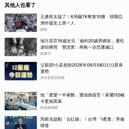
其他人也看了
王彥程太猛了！6局飆7K奪第10勝 韓職亞
洲外援史上第一人
鏡報
地方高官16歲女兒「偷約20歲男網友」遭性
虐拍裸照 警證實：再晚一步恐遭滅口
鏡週刊
父親節!小孟老師2026年08月08日(六)星座
運勢
清水孟星座塔羅
他「愛愛一半暴斃」遭強摘器官！家屬1招喊
卡驚揭黑幕
民視新聞網
馬斯克啟動「去紅鏈」！台灣「1產業」準備
噴發