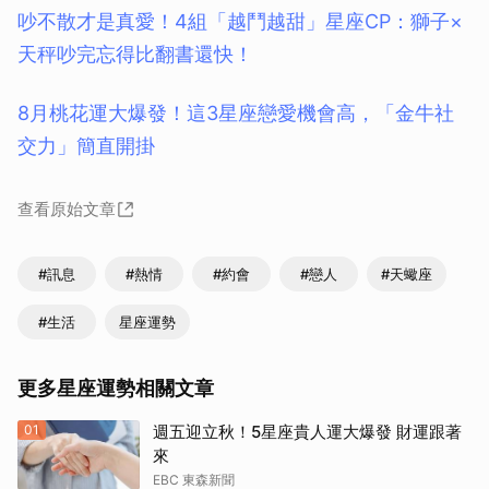
吵不散才是真愛！4組「越鬥越甜」星座CP：獅子×
天秤吵完忘得比翻書還快！
8月桃花運大爆發！這3星座戀愛機會高，「金牛社
交力」簡直開掛
查看原始文章
#訊息
#熱情
#約會
#戀人
#天蠍座
#生活
星座運勢
更多星座運勢相關文章
01
週五迎立秋！5星座貴人運大爆發 財運跟著
來
EBC 東森新聞