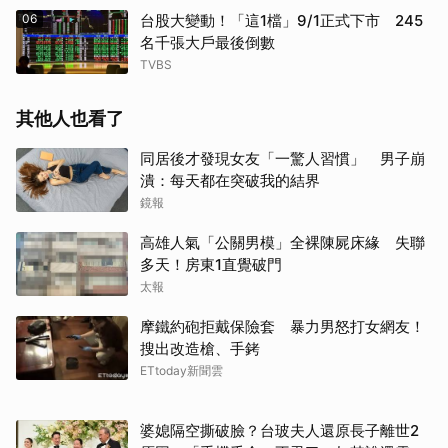
06
台股大變動！「這1檔」9/1正式下市 245
名千張大戶最後倒數
TVBS
其他人也看了
同居後才發現女友「一驚人習慣」 男子崩
潰：每天都在突破我的結界
鏡報
高雄人氣「公關男模」全裸陳屍床緣 失聯
多天！房東1直覺破門
太報
摩鐵約砲拒戴保險套 暴力男怒打女網友！
搜出改造槍、手銬
ETtoday新聞雲
婆媳隔空撕破臉？台玻夫人還原長子離世2