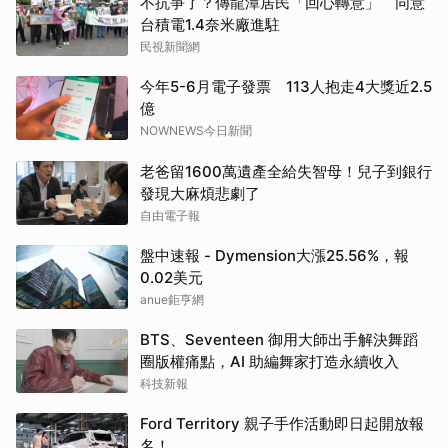
不抗爭了？傳龍潭居民「回心轉意」 同意
台積電1.4奈米廠進駐
民視新聞網
今年5-6月電子發票 113人抱走4大獎近2.5
億
NOWNEWS今日新聞
老爸留1600萬遺產全給失智母！兒子到銀行
發現大麻煩悲劇了
自由電子報
盤中速報 - Dymension大漲25.56%，報
0.02美元
anue鉅亨網
BTS、Seventeen 御用大師出手解決舞蹈
圈版權痛點，AI 助編舞家打造永續收入
科技新報
Ford Territory 親子手作活動即日起開放報
名！