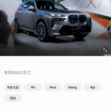
查看原始文章
#進化版
#ti
#ma
#amg
#gl
理財