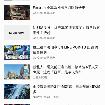
Foxtron 全車系推出八月限時優惠
Go Choice購車趣
NISSAN 推「經典車老朋友專案」特選原廠
零件 1 折起
Go Choice購車趣
格上租車暑期享 8% LINE POINTS 回饋 再
抽黑鑰匙
Go Choice購車趣
新北人口遷入前三名出爐！淡水逾4千人又
奪冠 這次「亞軍」最令人意外
三立新聞網
金控海外曝險31兆創新高 日本年增45%最
多
NOWNEWS今日新聞