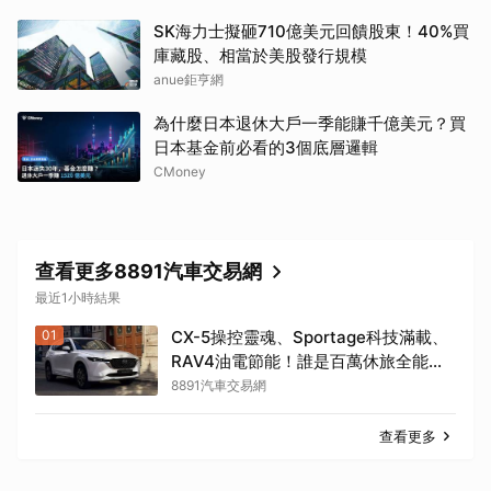
SK海力士擬砸710億美元回饋股東！40%買
庫藏股、相當於美股發行規模
anue鉅亨網
為什麼日本退休大戶一季能賺千億美元？買
日本基金前必看的3個底層邏輯
CMoney
查看更多8891汽車交易網
最近1小時結果
01
CX-5操控靈魂、Sportage科技滿載、
RAV4油電節能！誰是百萬休旅全能
王？
8891汽車交易網
查看更多