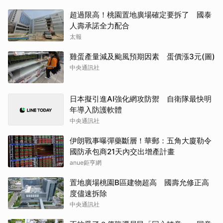
超過限高！桃園置地廣場確定要拆了 國泰
人壽承諾全力配合
太報
雞蛋產量減及颱風預期因素 蛋價漲3元(圖)
中央通訊社
日本擬引進AI強化網攻防禦 自衛隊最快明
年導入防護軟體
中央通訊社
伊朗戰事曝彈藥斷層！華郵：五角大廈勒令
國防承包商21天內交出增產計畫
anue鉅亨網
置地廣場桃園B區建物超高 國壽允修正高
度儘速拆除
中央通訊社