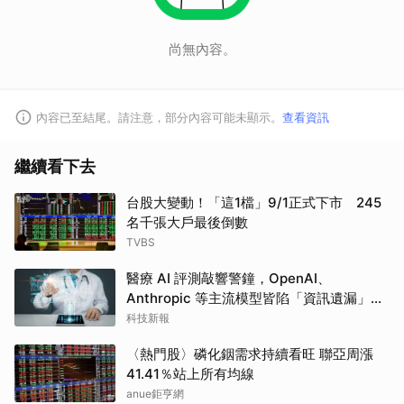
尚無內容。
內容已至結尾。請注意，部分內容可能未顯示。
查看資訊
繼續看下去
台股大變動！「這1檔」9/1正式下市 245
名千張大戶最後倒數
TVBS
醫療 AI 評測敲響警鐘，OpenAI、
Anthropic 等主流模型皆陷「資訊遺漏」盲
點
科技新報
〈熱門股〉磷化銦需求持續看旺 聯亞周漲
41.41％站上所有均線
anue鉅亨網