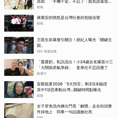
原因 「手機千金」不忍了：如其說還需要
離開嗎？
鏡報
蔣萬安的憤怒是台灣社會的危險信號
鏡報
王凱生前暴瘦引關注！經紀人曝光「關鍵主
因」
EBC 東森娛樂
「愛露奶」私訊流出！小24歲女友爆當小三
「大鬧病房氣孕婦」 姜厚任不忍回應了
鏡週刊
盲眼龍婆2026「5大預言」剩3項未驗證
其中1項恐牽動台灣...關鍵時間點曝光
鏡報
女子穿免洗內褲出門竟「解體」走在街頭整
件掉地上 同事一句話讓她社死
鏡報