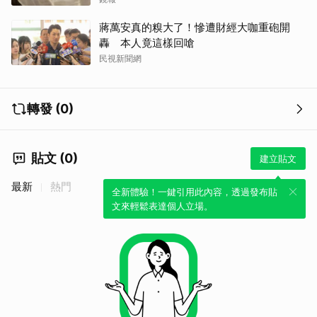
蔣萬安真的糗大了！慘遭財經大咖重砲開
轟 本人竟這樣回嗆
取消
民視新聞網
轉發 (0)
貼文 (0)
建立貼文
最新
熱門
全新體驗！一鍵引用此內容，透過發布貼
文來輕鬆表達個人立場。