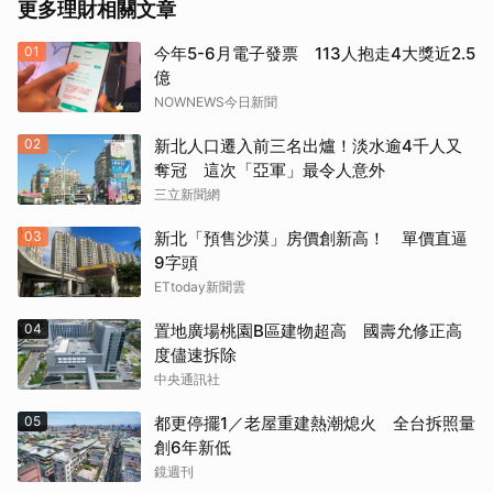
更多理財相關文章
01
今年5-6月電子發票 113人抱走4大獎近2.5
億
NOWNEWS今日新聞
02
新北人口遷入前三名出爐！淡水逾4千人又
奪冠 這次「亞軍」最令人意外
三立新聞網
03
新北「預售沙漠」房價創新高！ 單價直逼
9字頭
ETtoday新聞雲
04
置地廣場桃園B區建物超高 國壽允修正高
度儘速拆除
中央通訊社
05
都更停擺1／老屋重建熱潮熄火 全台拆照量
創6年新低
鏡週刊