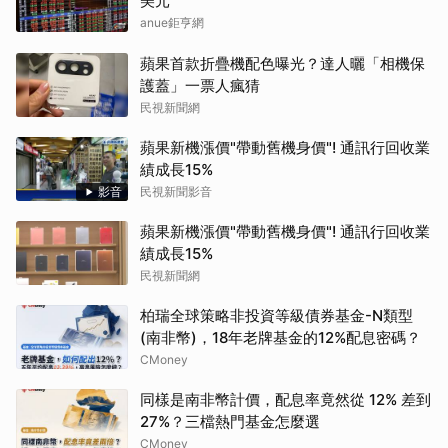
美元
anue鉅亨網
蘋果首款折疊機配色曝光？達人曬「相機保
護蓋」一票人瘋猜
民視新聞網
蘋果新機漲價"帶動舊機身價"! 通訊行回收業
績成長15%
影音
民視新聞影音
蘋果新機漲價"帶動舊機身價"! 通訊行回收業
績成長15%
民視新聞網
柏瑞全球策略非投資等級債券基金-N類型
(南非幣)，18年老牌基金的12%配息密碼？
CMoney
同樣是南非幣計價，配息率竟然從 12% 差到
27%？三檔熱門基金怎麼選
CMoney