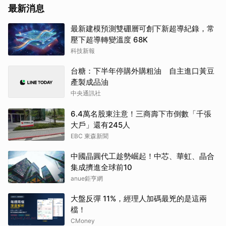
最新消息
最新建模預測雙硼層可創下新超導紀錄，常
壓下超導轉變溫度 68K
科技新報
台糖：下半年停購外購粗油 自主進口黃豆
產製成品油
中央通訊社
6.4萬名股東注意！三商壽下市倒數「千張
大戶」還有245人
EBC 東森新聞
中國晶圓代工趁勢崛起！中芯、華虹、晶合
集成擠進全球前10
anue鉅亨網
大盤反彈 11%，經理人加碼最兇的是這兩
檔！
CMoney