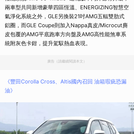
兩車型共同新增豪華四區恆溫、ENERGIZING智慧空
氣淨化系統之外，GLE另換裝21吋AMG五輻雙肋式
鋁圈，而GLE Coupe則加入Nappa真皮/Microcut麂
皮包覆的AMG平底跑車方向盤及AMG高性能煞車系
統附灰色卡鉗，提升駕馭熱血表現。
廣告（請繼續閱讀本文）
《豐田Corolla Cross、Altis國內召回 油箱瑕疵恐漏
油》