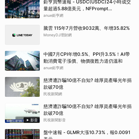
鉅亨買幣速報 - USDC(USDC)24小時成交
量超過5.88億美元，NFPrompt
Token(NFP)24小時漲幅達66.2%
anue鉅亨網
騰雲 115年7月營收9032萬、年增35.82%
MoneyDJ理財網
中國7月CPI年增0.5%、PPI升3.5%！AI帶
動消費電子漲價、物價復甦力道仍溫和
anue鉅亨網
慈濟遭詐騙10億不自知? 雄厚資產曝光年捐
款破70億
民視新聞網
慈濟遭詐騙10億不自知? 雄厚資產曝光年捐
款破70億
影音
民視新聞影音
盤中速報 - GLMR大漲10.73%，報0.0091