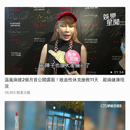
01:34
温嵐病後2個月首公開露面！敗血性休克搶救11天 親揭健康現
況
58,855 觀看次數