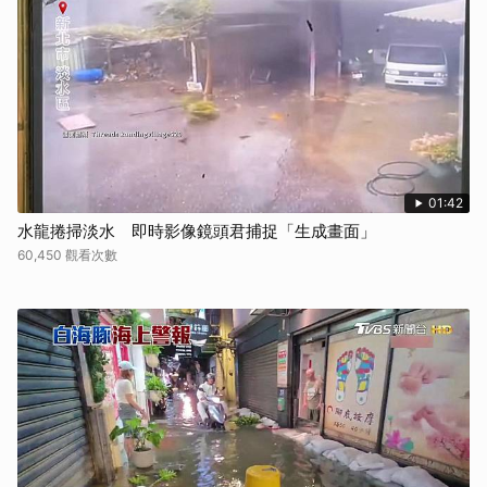
01:42
水龍捲掃淡水 即時影像鏡頭君捕捉「生成畫面」
60,450 觀看次數