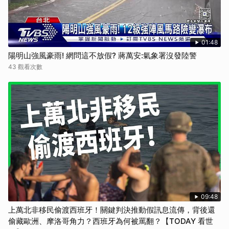
01:48
陽明山強風豪雨! 網問這不放假? 蔣萬安:氣象署沒發陸警
43 觀看次數
09:48
上萬北非移民偷渡西班牙！關鍵判決推動假訊息流傳，背後還
偷藏歐洲、摩洛哥角力？西班牙為何被罵翻？【TODAY 看世