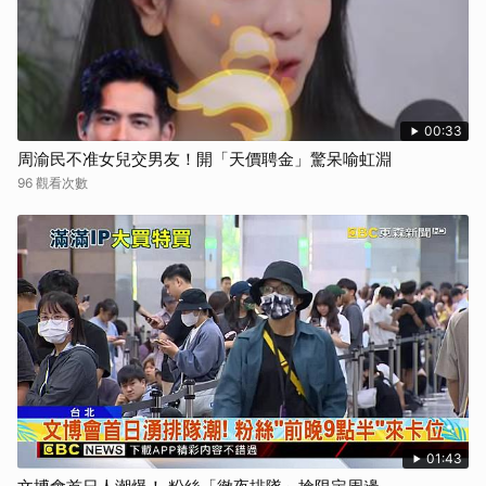
00:33
周渝民不准女兒交男友！開「天價聘金」驚呆喻虹淵
96 觀看次數
01:43