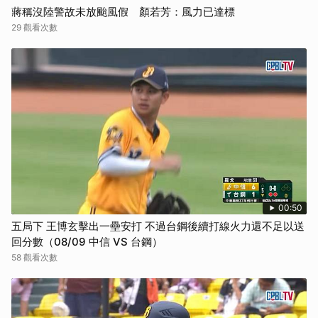
蔣稱沒陸警故未放颱風假 顏若芳：風力已達標
29 觀看次數
00:50
五局下 王博玄擊出一壘安打 不過台鋼後續打線火力還不足以送
回分數（08/09 中信 VS 台鋼）
58 觀看次數