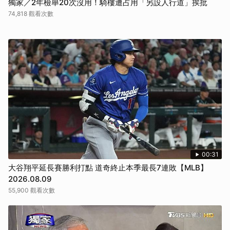
獨家／2年檢舉20次沒用！騎樓遭占用「另設人行道」挨批
74,818 觀看次數
00:31
大谷翔平延長賽勝利打點 道奇終止本季最長7連敗【MLB】
2026.08.09
55,900 觀看次數