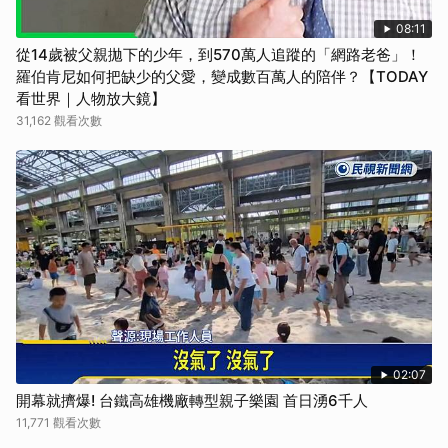
08:11
從14歲被父親拋下的少年，到570萬人追蹤的「網路老爸」！
羅伯肯尼如何把缺少的父愛，變成數百萬人的陪伴？【TODAY
看世界｜人物放大鏡】
31,162 觀看次數
02:07
開幕就擠爆! 台鐵高雄機廠轉型親子樂園 首日湧6千人
11,771 觀看次數