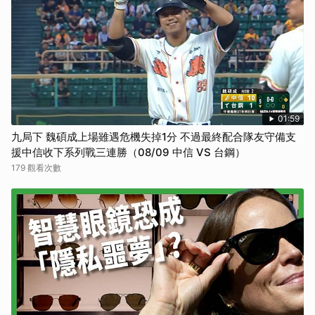
01:59
九局下 魏碩成上場雖遇危機失掉1分 不過最終配合隊友守備支
援中信收下系列戰三連勝（08/09 中信 VS 台鋼）
179 觀看次數