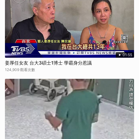
01:55
姜厚任女友 台大3碩士1博士 學霸身分惹議
124,909 觀看次數