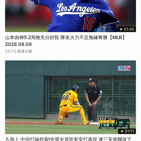
01:45
山本由伸5.2局無失分好投 隊友火力不足無緣奪勝【MLB】
2026.08.09
24,115 觀看次數
01:11
九局上 中信打線炸裂!先發全員皆有安打表現 連三安串聯攻下