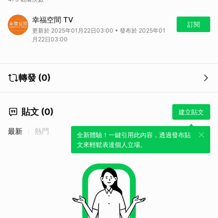
「跟家有關的事，就是幸福空間的事！」幸福空間 - 華人地區最大室內
幸福空間 TV
設計平台
訂閱
更新於 2025年01月22日03:00 • 發布於 2025年01
相關平台播出資訊：
月22日03:00
【幸福空間居家台 CH125、MOD CH266】
首播：每週六晚間23:00, 重播：每週日中午12:00、下午16:00
{program}
幸福空間 YouTube 頻道
轉發 (0)
https://www.youtube.com/user/gorgeousspace
幸福空間 IG
https://www.instagram.com/gorgeous_space
貼文 (0)
幸福空間粉絲團
建立貼文
https://www.facebook.com/hhhfb
幸福空間官方網站
最新
熱門
全新體驗！一鍵引用此內容，透過發布貼
https://www.hhh.com.tw
文來輕鬆表達個人立場。