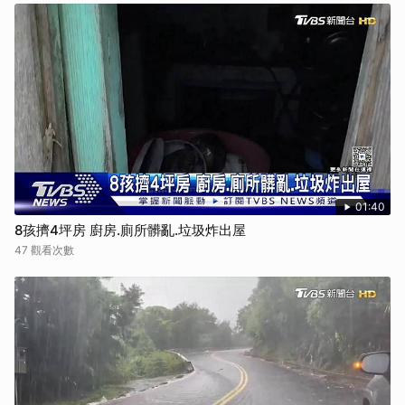
01:40
8孩擠4坪房 廚房.廁所髒亂.垃圾炸出屋
47 觀看次數