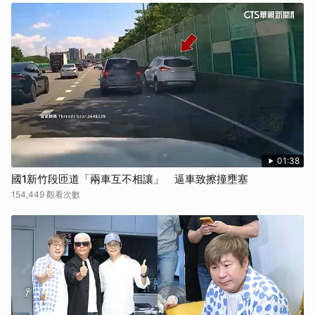
01:38
國1新竹段匝道「兩車互不相讓」 逼車致擦撞壅塞
154,449 觀看次數