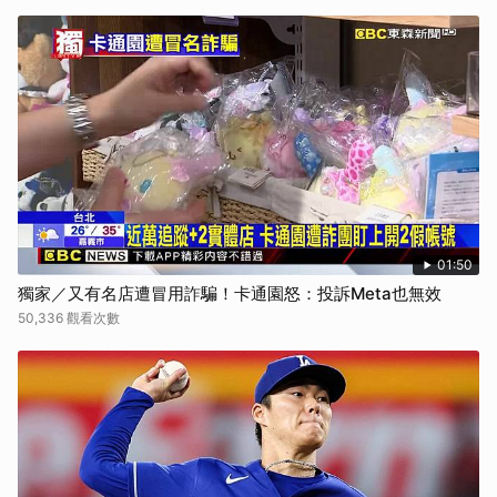
取消
01:50
獨家／又有名店遭冒用詐騙！卡通園怒：投訴Meta也無效
50,336 觀看次數