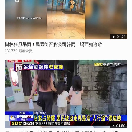
01:21
樹林狂風暴雨！民眾衝百貨公司躲雨 場面如逃難
131,770 觀看次數
01:50