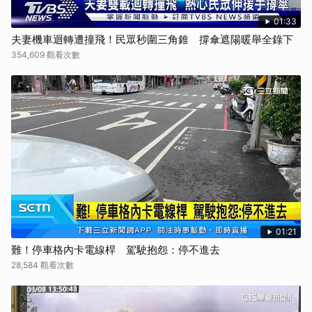
01:33
夫妻機車迴轉遭撞飛！民眾秒圍三角錐 撐傘遮陽暖舉全錄下
354,609 觀看次數
01:21
難！停車格內卡電線桿 駕駛抱怨：停不進去
28,584 觀看次數