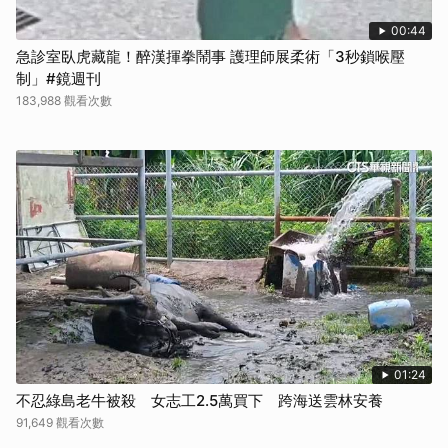
00:44
急診室臥虎藏龍！醉漢揮拳鬧事 護理師展柔術「3秒鎖喉壓
制」#鏡週刊
183,988 觀看次數
01:24
不忍綠島老牛被殺 女志工2.5萬買下 跨海送雲林安養
91,649 觀看次數