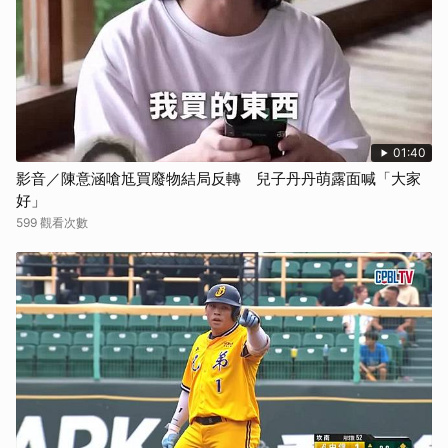
01:40
影音／陳意涵嗆尪買廢物結局反轉 兒子丹丹萌露面喊「大家
好」
599 觀看次數