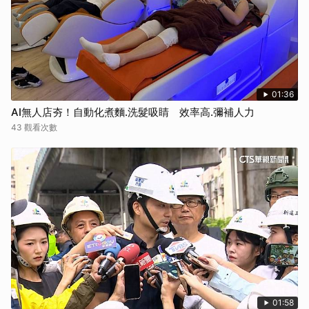
01:36
AI無人店夯！自動化煮麵.洗髮吸睛 效率高.彌補人力
43 觀看次數
01:58