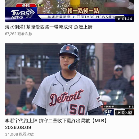
01:44
海水倒灌! 基隆愛四路一帶淹成河 魚漂上街
67,262 觀看次數
00:58
李灝宇代跑上陣 鎮守二壘收下最終出局數【MLB】
2026.08.09
34,008 觀看次數