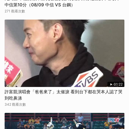
中信第10分（08/09 中信 VS 台鋼）
271 觀看次數
01:22
許富凱演唱會「爸爸來了」太催淚 看到台下都在哭本人認了哭
到吃鼻涕
342 觀看次數