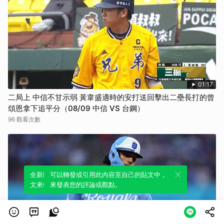
01:17
二局上 中信不甘示弱 黃韋盛適時的安打送回擊出二壘長打的曾
頌恩拿下追平分（08/09 中信 VS 台鋼）
96 觀看次數
全新體驗！一鍵引用此內容，透過發布貼
可以轉發或引用此內容至自己的貼文中，
文來輕鬆表達個人立場。
來發表您的評論或觀點。