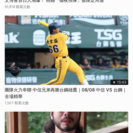
文博會首日人潮爆！ 粉絲「徹夜排隊」搶限定周邊
91,818 觀看次數
15:43
團隊火力串聯 中信兄弟再勝台鋼雄鷹｜08/08 中信 VS 台鋼｜
全場精華
1,507 觀看次數