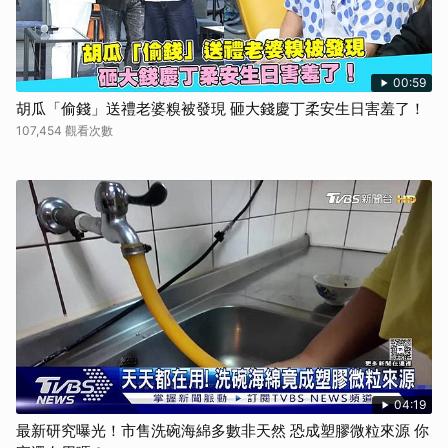
00:59
胡瓜「偷錢」送禮老婆糗被發現 砸大錢慶丁柔安生日害羞了！
107,454 觀看次數
04:19
最新研究曝光！市售洗碗海綿多數非天然 恐成塑膠微粒來源 你