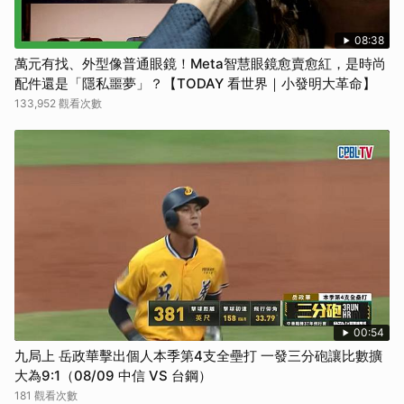
08:38
萬元有找、外型像普通眼鏡！Meta智慧眼鏡愈賣愈紅，是時尚
配件還是「隱私噩夢」？【TODAY 看世界｜小發明大革命】
133,952 觀看次數
00:54
九局上 岳政華擊出個人本季第4支全壘打 一發三分砲讓比數擴
大為9:1（08/09 中信 VS 台鋼）
181 觀看次數