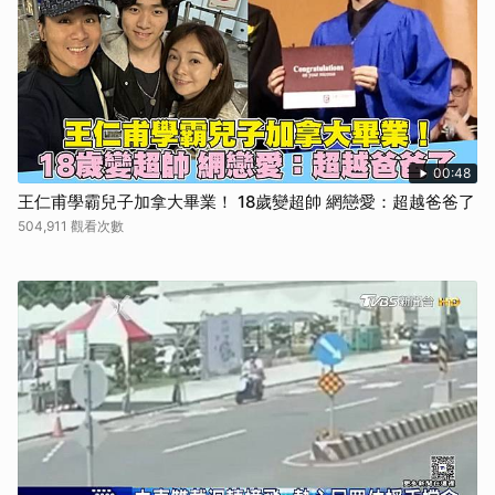
00:48
王仁甫學霸兒子加拿大畢業！ 18歲變超帥 網戀愛：超越爸爸了
504,911 觀看次數