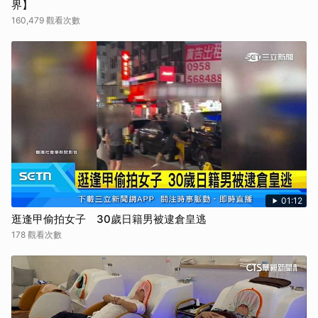
界】
160,479 觀看次數
01:12
逛逢甲偷拍女子 30歲日籍男被逮倉皇逃
178 觀看次數