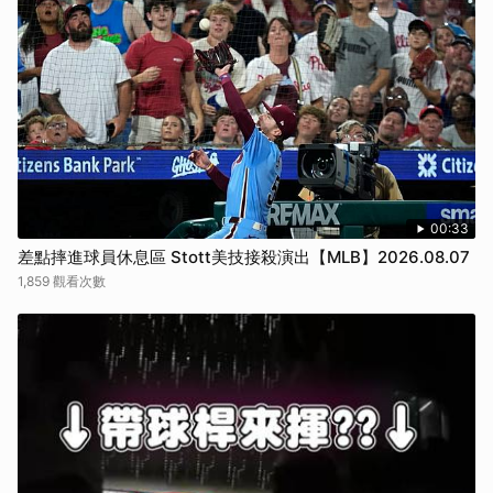
00:33
差點摔進球員休息區 Stott美技接殺演出【MLB】2026.08.07
1,859 觀看次數