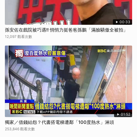
00:33
孫安佐在戲院被巧遇!! 悄悄力挺爸爸孫鵬「滿臉驕傲全被拍」
12,097 觀看次數
01:52
獨家／借錢結怨？代書搭電梯遭鄰「100度熱水」淋頭
253,846 觀看次數