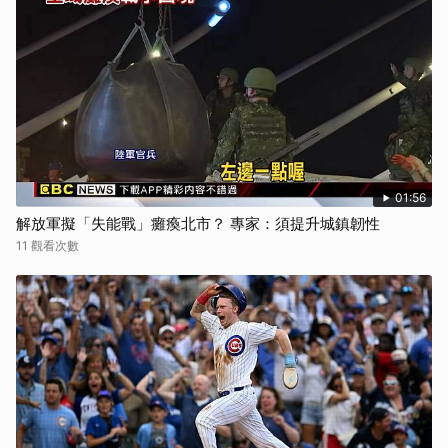
01:56
解放軍擬「失能戰」癱瘓北市？ 專家：須提升城鎮韌性
11 觀看次數