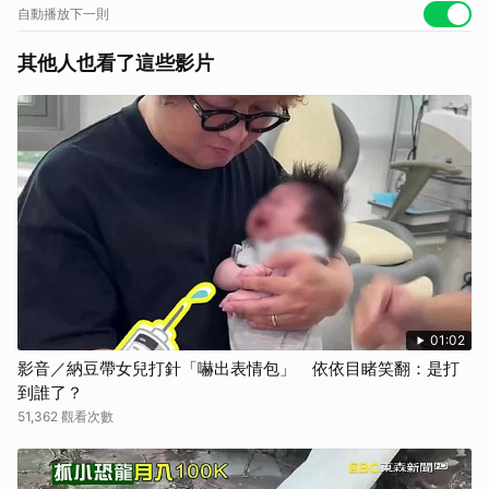
https://lin.ee/IrSJVdW/nngo
自動播放下一則
同時記得追蹤LINE TODAY的官方帳號
https://lin.ee/19eXmdD
其他人也看了這些影片
鎖定LINE TODAY看片分類，老外調查團每個禮拜與你相見
https://lin.ee/Vz6rZeQ/nngo
廣告合作信箱: dl_twab@linecorp.com
01:02
影音／納豆帶女兒打針「嚇出表情包」 依依目睹笑翻：是打
到誰了？
51,362 觀看次數