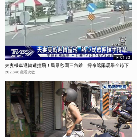
01:33
夫妻機車迴轉遭撞飛！民眾秒圍三角錐 撐傘遮陽暖舉全錄下
202,646 觀看次數