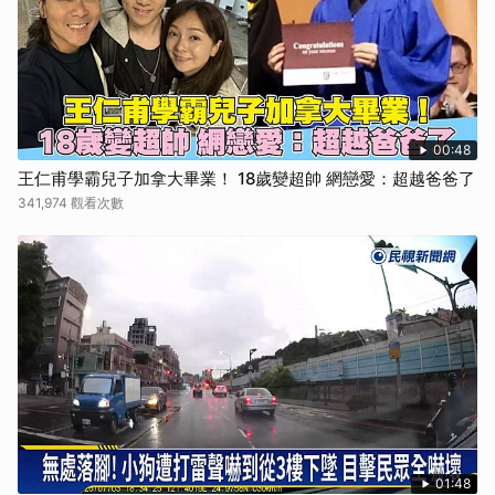
00:48
王仁甫學霸兒子加拿大畢業！ 18歲變超帥 網戀愛：超越爸爸了
341,974 觀看次數
01:48