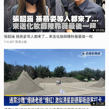
01:05
張韶涵 孫燕姿等人都來了... 來送化妝師陳聆薇最後一程
114,887 觀看次數
01:26