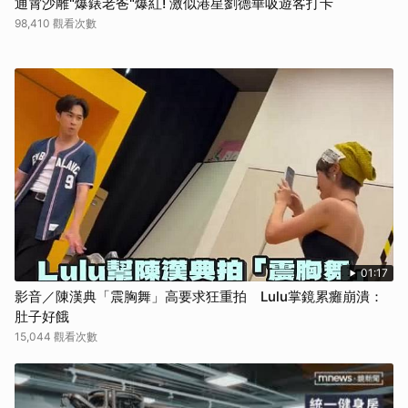
通霄沙雕"爆錶老爸"爆紅! 激似港星劉德華吸遊客打卡
98,410 觀看次數
01:17
影音／陳漢典「震胸舞」高要求狂重拍 Lulu掌鏡累癱崩潰：
肚子好餓
15,044 觀看次數