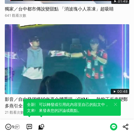
01:49
獨家／台中都市傳說變甜點 「消波塊小人茶凍」超吸睛
641 觀看次數
00:48
影音／自由發揮睽10年再合體重現〈GYM〉 熱狗王反串變鄭
全新體驗！一鍵引用此內容，透過發布貼
可以轉發或引用此內容至自己的貼文中，
多燕引全場暴動
文來輕鬆表達個人立場。
來發表您的評論或觀點。
21 觀看次數
1