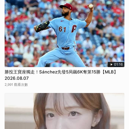
01:16
勝投王寶座獨走！Sánchez先發5局飆6K奪第15勝【MLB】
2026.08.07
2,991 觀看次數