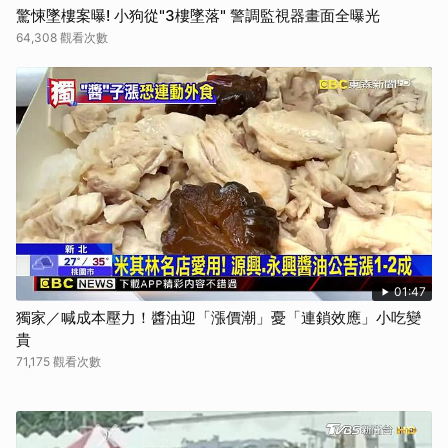
驚悚墜樓案曝! 小狗從"3樓墜落" 警調監視器畫面全曝光
64,308 觀看次數
01:47
獨家／喊成本壓力！醬油迎「漲價潮」憂「連鎖效應」小吃變
貴
71,175 觀看次數