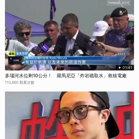
01:41
多瑙河水位剩10公分！ 羅馬尼亞「炸岩礁取水」救核電廠
115,660 觀看次數