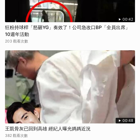
00:42
狂粉持球桿「怒砸YG」奏效了！公司急改口BP「全員出席」
10週年活動
203 觀看次數
00:48
王凱骨灰已回到高雄 經紀人曝光媽媽近況
382 觀看次數