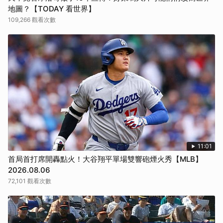
地圖？【TODAY 看世界】
109,266 觀看次數
11:01
首局首打席開轟點火！大谷翔平單場雙響砲煙火秀【MLB】
2026.08.06
72,101 觀看次數