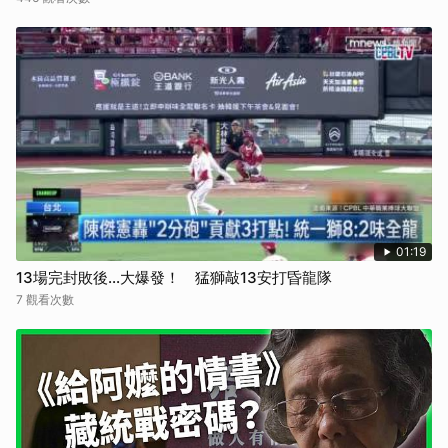
01:19
13場完封敗後...大爆發！ 猛獅敲13安打昏龍隊
7 觀看次數