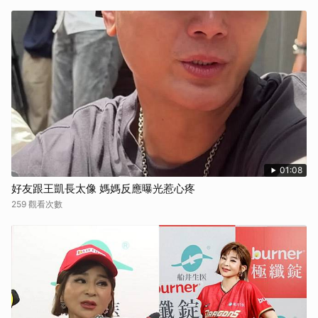
01:08
好友跟王凱長太像 媽媽反應曝光惹心疼
259 觀看次數