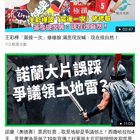
00:47
王彩樺「最後一次」修修臉 滿意現況喊：現在很自然！
112 觀看次數
11:05
諾蘭《奧德賽》票房狂賣，取景地卻是爭議領土！西撒哈拉拍4
天，竟替摩洛哥做了10年宣傳？好萊塢大片可能悄悄改寫世界