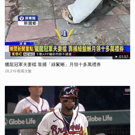
01:57
獵龍冠軍夫妻檔 靠捕「綠鬣蜥」月領十多萬禮券
28,319 觀看次數