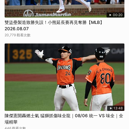
00:20
雙盜壘製造致勝失誤！小熊延長賽再見奪勝【MLB】
2026.08.07
20,779 觀看次數
13:48
陳傑憲開轟燃士氣 猛獅抓傷味全龍｜08/06 統一 VS 味全｜全
場精華
446 觀看次數