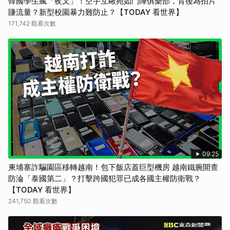
韓國學生瘋「夜叉」！空手互毆宛如鬥陣俱樂部，背後為拍片
賺流量？新型校園暴力難防止？【TODAY 看世界】
171,742 觀看次數
09:25
柬埔寨詐騙園區移轉越南！包下飯店蓋巨型機房 越南鐵腕開查
防淪「泰國第二」？打擊跨國犯罪已成各國主權防衛戰？
【TODAY 看世界】
241,750 觀看次數