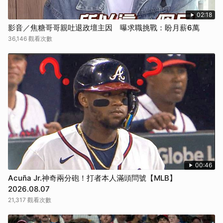
取消
02:18
影音／焦糖哥哥親吐退政壇主因 曝求職挑戰：盼月薪6萬
36,146 觀看次數
00:46
Acuña Jr.神奇兩分砲！打者本人滿頭問號【MLB】
2026.08.07
21,317 觀看次數