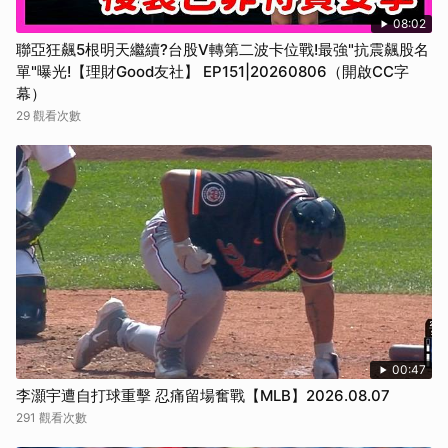
08:02
聯亞狂飆5根明天繼續?台股V轉第二波卡位戰!最強"抗震飆股名
單"曝光!【理財Good友社】 EP151|20260806（開啟CC字
幕）
29 觀看次數
00:47
李灝宇遭自打球重擊 忍痛留場奮戰【MLB】2026.08.07
291 觀看次數