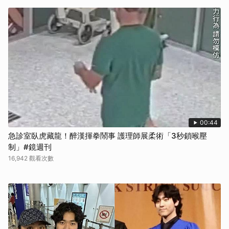
00:44
急診室臥虎藏龍！醉漢揮拳鬧事 護理師展柔術「3秒鎖喉壓
制」#鏡週刊
16,942 觀看次數