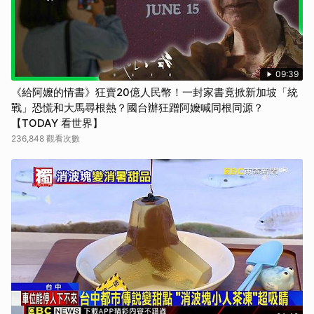
09:39
《給阿嬤的情書》狂賣20億人民幣！一封家書竟掀新加坡「統
戰」恐慌和大馬尋根熱？國台辦狂蹭阿嬤喊同根同源？
【TODAY 看世界】
236,848 觀看次數