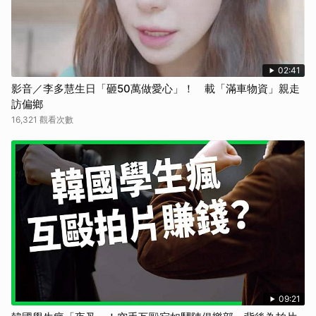
02:41
影音／李多慧生日「砸50萬做愛心」！ 載「滿車物資」親走
訪偏鄉
16,321 觀看次數
09:21