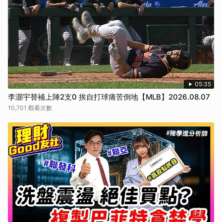
05:35
李灝宇替補上陣2支0 挨自打球痛苦倒地【MLB】2026.08.07
10,701 觀看次數