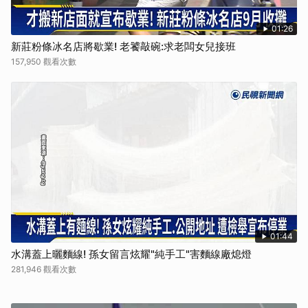
01:26
新莊粉條冰名店將歇業! 老饕敲碗:求老闆女兒接班
157,950 觀看次數
01:44
水溝蓋上曬麵線! 孫女留言炫耀"純手工"害麵線廠熄燈
281,946 觀看次數