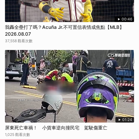
00:46
我轟全壘打了嗎？Acuña Jr.不可置信表情成焦點【MLB】
2026.08.07
37,558 觀看次數
01:24
屏東死亡車禍！ 小貨車逆向撞民宅 駕駛傷重亡
1,025 觀看次數