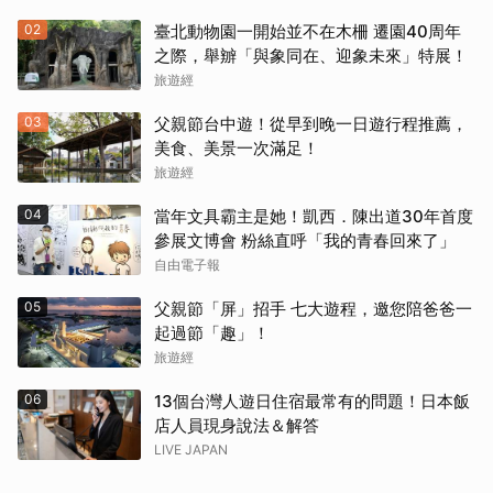
02
臺北動物園一開始並不在木柵 遷園40周年
之際，舉辧「與象同在、迎象未來」特展！
旅遊經
03
父親節台中遊！從早到晚一日遊行程推薦，
美食、美景一次滿足！
旅遊經
04
當年文具霸主是她！凱西．陳出道30年首度
參展文博會 粉絲直呼「我的青春回來了」
自由電子報
05
父親節「屏」招手 七大遊程，邀您陪爸爸一
起過節「趣」！
旅遊經
06
13個台灣人遊日住宿最常有的問題！日本飯
店人員現身說法＆解答
LIVE JAPAN