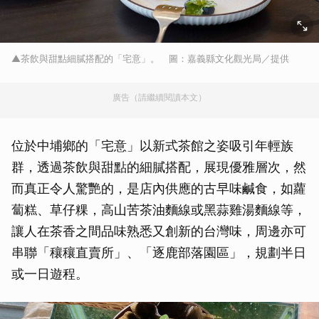
▲茶飲與甜點細膩搭配的「宅意」。 圖：嘉義縣文化觀光局／提供
廣告（請繼續閱讀本文）
位於中埔鄉的「宅意」以新式茶館之姿吸引年輕族
群，透過茶飲與甜點的細膩搭配，展現優雅層次，然
而真正令人驚艷的，是店內供應的古早味鹹食，如蘿
蔔糕、草仔粿，高山苦茶油麵線或黑蒜雞湯麵線等，
讓人在茶香之間品味熟悉又創新的台灣味，周邊亦可
串聯「穰穰直賣所」、「逐鹿部落園區」，規劃半日
或一日遊程。