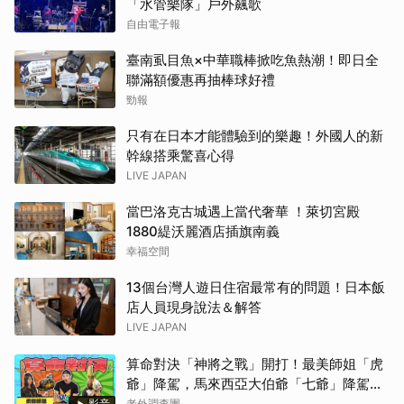
「水管樂隊」戶外飆歌
自由電子報
臺南虱目魚×中華職棒掀吃魚熱潮！即日全
聯滿額優惠再抽棒球好禮
勁報
只有在日本才能體驗到的樂趣！外國人的新
幹線搭乘驚喜心得
LIVE JAPAN
當巴洛克古城遇上當代奢華 ！萊切宮殿
1880緹沃麗酒店插旗南義
幸福空間
13個台灣人遊日住宿最常有的問題！日本飯
店人員現身說法＆解答
LIVE JAPAN
算命對決「神將之戰」開打！最美師姐「虎
爺」降駕，馬來西亞大伯爺「七爺」降駕。
當虎爺對上七爺，神明之間的較量究竟誰會
影音
老外調查團