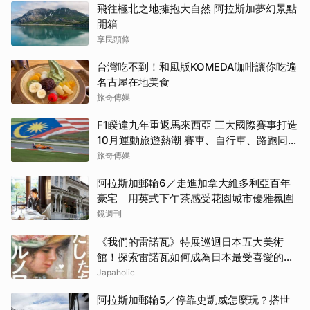
飛往極北之地擁抱大自然 阿拉斯加夢幻景點
開箱
享民頭條
台灣吃不到！和風版KOMEDA咖啡讓你吃遍
名古屋在地美食
旅奇傳媒
F1睽違九年重返馬來西亞 三大國際賽事打造
10月運動旅遊熱潮 賽車、自行車、路跑同週
登場
旅奇傳媒
阿拉斯加郵輪6／走進加拿大維多利亞百年
豪宅 用英式下午茶感受花園城市優雅氛圍
鏡週刊
《我們的雷諾瓦》特展巡迴日本五大美術
館！探索雷諾瓦如何成為日本最受喜愛的印
象派畫家
Japaholic
阿拉斯加郵輪5／停靠史凱威怎麼玩？搭世