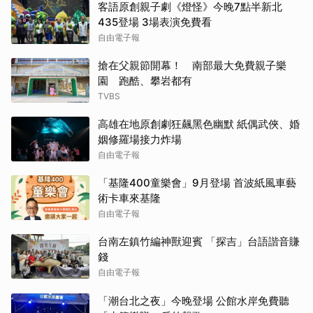
客語原創親子劇《燈怪》今晚7點半新北
435登場 3場表演免費看
自由電子報
搶在父親節開幕！ 南部最大免費親子樂
園 跑酷、攀岩都有
TVBS
高雄在地原創劇狂飆黑色幽默 紙偶武俠、婚
姻修羅場接力炸場
自由電子報
「基隆400童樂會」9月登場 首波紙風車藝
術卡車來基隆
自由電子報
台南左鎮竹編神獸迎賓 「探吉」台語諧音賺
錢
自由電子報
「潮台北之夜」今晚登場 公館水岸免費聽