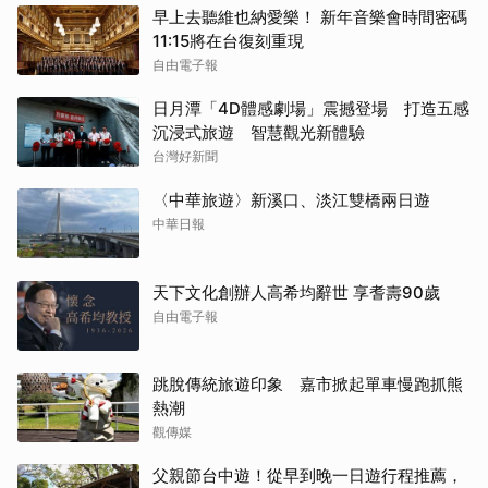
早上去聽維也納愛樂！ 新年音樂會時間密碼
11:15將在台復刻重現
自由電子報
日月潭「4D體感劇場」震撼登場 打造五感
沉浸式旅遊 智慧觀光新體驗
台灣好新聞
〈中華旅遊〉新溪口、淡江雙橋兩日遊
中華日報
天下文化創辦人高希均辭世 享耆壽90歲
自由電子報
跳脫傳統旅遊印象 嘉市掀起單車慢跑抓熊
熱潮
觀傳媒
父親節台中遊！從早到晚一日遊行程推薦，