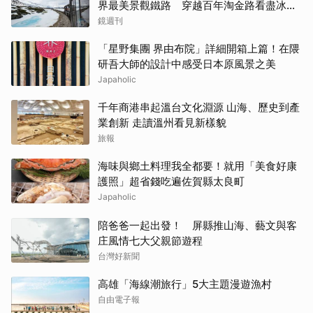
界最美景觀鐵路 穿越百年淘金路看盡冰
河、峽谷與雪山
鏡週刊
「星野集團 界由布院」詳細開箱上篇！在隈
研吾大師的設計中感受日本原風景之美
Japaholic
千年商港串起溫台文化淵源 山海、歷史到產
業創新 走讀溫州看見新樣貌
旅報
海味與鄉土料理我全都要！就用「美食好康
護照」超省錢吃遍佐賀縣太良町
Japaholic
陪爸爸一起出發！ 屏縣推山海、藝文與客
庄風情七大父親節遊程
台灣好新聞
高雄「海線潮旅行」5大主題漫遊漁村
自由電子報