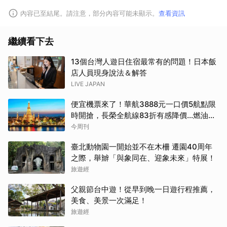
內容已至結尾。請注意，部分內容可能未顯示。
查看資訊
繼續看下去
13個台灣人遊日住宿最常有的問題！日本飯
店人員現身說法＆解答
LIVE JAPAN
便宜機票來了！華航3888元一口價5航點限
時開搶，長榮全航線83折有感降價…燃油稅
8/9調漲早買早省
今周刊
臺北動物園一開始並不在木柵 遷園40周年
之際，舉辧「與象同在、迎象未來」特展！
旅遊經
父親節台中遊！從早到晚一日遊行程推薦，
美食、美景一次滿足！
旅遊經