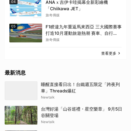
04
ANAｘ吉伊卡哇揭幕全新彩繪機
「Chiikawa JET」
旅奇傳媒
05
F1睽違九年重返馬來西亞 三大國際賽事
打造10月運動旅遊熱潮 賽車、自行
車、路跑同週登場
旅奇傳媒
查看更多
最新消息
睡醒直接看日出！台鐵週五限定「跨夜列
車」Threads爆紅
Newtalk
台灣好湯「山谷巡禮・星空樂章」 9月5日
谷關登場
Newtalk