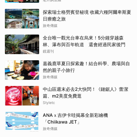
勝出？【老外調查團】
探索瑞士格勞賓登秘境 收藏六種阿爾卑斯夏
日療癒之旅
旅奇傳媒
全台唯一觀光台車在烏來！5分鐘穿越森
林、瀑布與百年軌道 還會經過民家後門
鏡週刊
嘉義鹿草夏日探索趣！結合科學、農場與自
然的親子小旅行
旅奇傳媒
中山區週末必去2大快閃！《鏈鋸人》蕾潔
篇、m2美度免費逛
Styletc
ANAｘ吉伊卡哇揭幕全新彩繪機
「Chiikawa JET」
旅奇傳媒