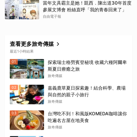
當年文具霸主是她！凱西．陳出道30年首度
參展文博會 粉絲直呼「我的青春回來了」
自由電子報
查看更多旅奇傳媒
最近1小時結果
01
探索瑞士格勞賓登秘境 收藏六種阿爾卑
斯夏日療癒之旅
旅奇傳媒
02
嘉義鹿草夏日探索趣！結合科學、農場
與自然的親子小旅行
旅奇傳媒
03
台灣吃不到！和風版KOMEDA咖啡讓你
吃遍名古屋在地美食
旅奇傳媒