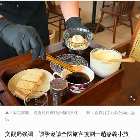
▲「私宅咖啡」將眷村料理結合咖啡文化。 圖：嘉義縣文化觀光局／提
供
文觀局強調，誠摯邀請全國旅客規劃一趟嘉義小旅