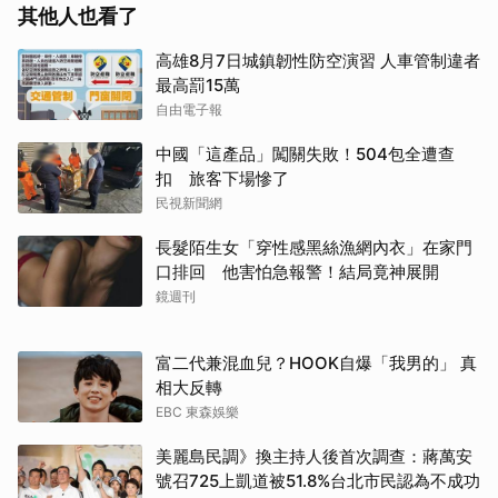
其他人也看了
高雄8月7日城鎮韌性防空演習 人車管制違者
最高罰15萬
自由電子報
中國「這產品」闖關失敗！504包全遭查
扣 旅客下場慘了
民視新聞網
長髮陌生女「穿性感黑絲漁網內衣」在家門
口排回 他害怕急報警！結局竟神展開
鏡週刊
富二代兼混血兒？HOOK自爆「我男的」 真
相大反轉
EBC 東森娛樂
美麗島民調》換主持人後首次調查：蔣萬安
號召725上凱道被51.8%台北市民認為不成功