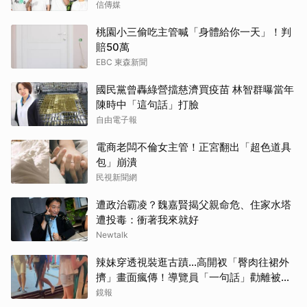
信傳媒
桃園小三偷吃主管喊「身體給你一天」！判
賠50萬
EBC 東森新聞
國民黨曾轟綠營擋慈濟買疫苗 林智群曝當年
陳時中「這句話」打臉
自由電子報
取消
電商老闆不倫女主管！正宮翻出「超色道具
包」崩潰
民視新聞網
遭政治霸凌？魏嘉賢揭父親命危、住家水塔
遭投毒：衝著我來就好
Newtalk
辣妹穿透視裝逛古蹟…高開衩「臀肉往裙外
擠」畫面瘋傳！導覽員「一句話」勸離被狂
讚
鏡報