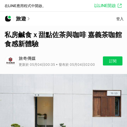
以LINE開啟
在LINE應用程式中開啟。
旅遊
登入
私房鹹食ｘ甜點佐茶與咖啡 嘉義茶咖館
食感新體驗
旅奇傳媒
訂閱
更新於 05月04日00:35 • 發布於 05月04日02:00