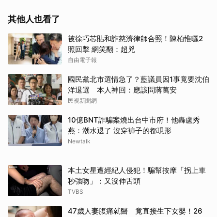
其他人也看了
被徐巧芯貼和詐慈濟律師合照！陳柏惟曬2
照回擊 網笑翻：超兇
自由電子報
國民黨北市選情急了？藍議員因1事竟要沈伯
洋退選 本人神回：應該問蔣萬安
民視新聞網
10億BNT詐騙案燒出台中市府！他轟盧秀
燕：潮水退了 沒穿褲子的都現形
Newtalk
本土女星遭經紀人侵犯！騙幫按摩「拐上車
秒強吻」：又沒伸舌頭
TVBS
47歲人妻腹痛就醫 竟直接生下女嬰！26