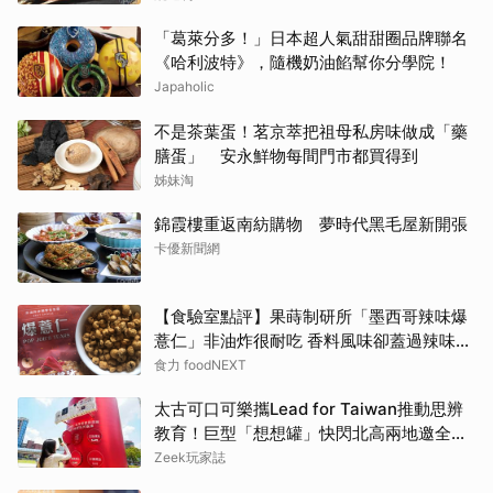
「葛萊分多！」日本超人氣甜甜圈品牌聯名
《哈利波特》，隨機奶油餡幫你分學院！
Japaholic
不是茶葉蛋！茗京萃把祖母私房味做成「藥
膳蛋」 安永鮮物每間門市都買得到
姊妹淘
錦霞樓重返南紡購物 夢時代黑毛屋新開張
卡優新聞網
【食驗室點評】果蒔制研所「墨西哥辣味爆
薏仁」非油炸很耐吃 香料風味卻蓋過辣味特
色
食力 foodNEXT
太古可口可樂攜Lead for Taiwan推動思辨
教育！巨型「想想罐」快閃北高兩地邀全民
挑戰「打破慣性」
Zeek玩家誌