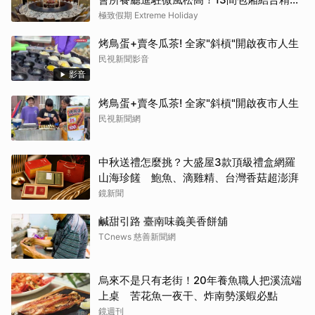
粵菜與社交娛樂
極致假期 Extreme Holiday
烤鳥蛋+賣冬瓜茶! 全家"斜槓"開啟夜市人生
民視新聞影音
影音
烤鳥蛋+賣冬瓜茶! 全家"斜槓"開啟夜市人生
民視新聞網
中秋送禮怎麼挑？大盛屋3款頂級禮盒網羅
山海珍饈 鮑魚、滴雞精、台灣香菇超澎湃
鏡新聞
鹹甜引路 臺南味義美香餅舖
TCnews 慈善新聞網
烏來不是只有老街！20年養魚職人把溪流端
上桌 苦花魚一夜干、炸南勢溪蝦必點
鏡週刊