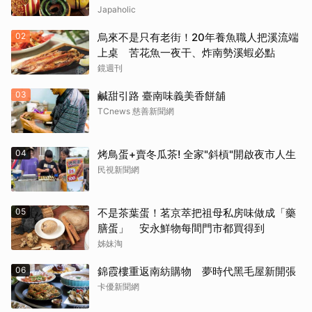
Japaholic
02
烏來不是只有老街！20年養魚職人把溪流端
上桌 苦花魚一夜干、炸南勢溪蝦必點
鏡週刊
03
鹹甜引路 臺南味義美香餅舖
取消
TCnews 慈善新聞網
04
烤鳥蛋+賣冬瓜茶! 全家"斜槓"開啟夜市人生
民視新聞網
05
不是茶葉蛋！茗京萃把祖母私房味做成「藥
膳蛋」 安永鮮物每間門市都買得到
姊妹淘
06
錦霞樓重返南紡購物 夢時代黑毛屋新開張
卡優新聞網