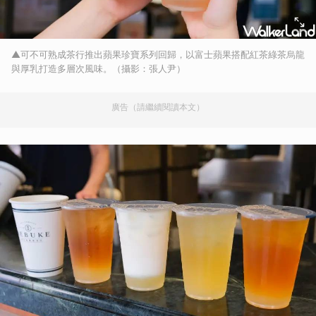
▲可不可熟成茶行推出蘋果珍寶系列回歸，以富士蘋果搭配紅茶綠茶烏龍
與厚乳打造多層次風味。（攝影：張人尹）
廣告（請繼續閱讀本文）