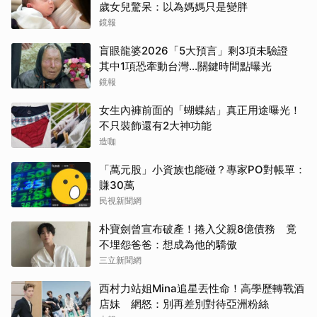
歲女兒驚呆：以為媽媽只是變胖
鏡報
盲眼龍婆2026「5大預言」剩3項未驗證
其中1項恐牽動台灣...關鍵時間點曝光
鏡報
女生內褲前面的「蝴蝶結」真正用途曝光！
不只裝飾還有2大神功能
造咖
「萬元股」小資族也能碰？專家PO對帳單：
賺30萬
民視新聞網
朴寶劍曾宣布破產！捲入父親8億債務 竟
不埋怨爸爸：想成為他的驕傲
三立新聞網
西村力站姐Mina追星丟性命！高學歷轉戰酒
店妹 網怒：別再差別對待亞洲粉絲