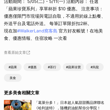
活動期間： 5/05(二) - 5/11(一) 活動內容： 任選
「蘋果珍寶系列」享單杯折 $10 優惠。 注意事項：
優惠僅限門市現場與電話自取，不適用於線上點餐、
外送平台及電話外送。 每筆訂單限折扣2杯。
現在加
#WalkerLand窩客島
官⽅好友帳號！在地美
食、優惠情報、住宿攻略 一次看
查看原始文章
#蘋果
#優惠
#茶行
#蘋果珍寶
#烏龍
美食
更多美食相關文章
01
「葛萊分多！」日本超人氣甜甜圈品牌聯名
《哈利波特》，隨機奶油餡幫你分學院！