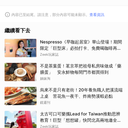
內容已至結尾。請注意，部分內容可能未顯示。
查看資訊
繼續看下去
Nespresso《早咖起居室》華山登場！期間
限定「巨型床」必拍打卡、免費喝咖啡再拿
好禮
Zeek玩家誌
不是茶葉蛋！茗京萃把祖母私房味做成「藥
膳蛋」 安永鮮物每間門市都買得到
姊妹淘
烏來不是只有老街！20年養魚職人把溪流端
上桌 苦花魚一夜干、炸南勢溪蝦必點
鏡週刊
太古可口可樂攜Lead for Taiwan推動思辨
教育！巨型「想想罐」快閃北高兩地邀全民
挑戰「打破慣性」
Zeek玩家誌