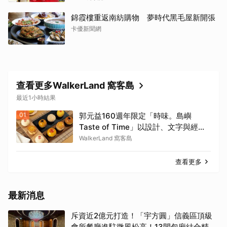
錦霞樓重返南紡購物 夢時代黑毛屋新開張
卡優新聞網
查看更多WalkerLand 窩客島
最近1小時結果
01
郭元益160週年限定「時味。島嶼
Taste of Time」以設計、文字與經典
糕餅結合。
WalkerLand 窩客島
查看更多
最新消息
斥資近2億元打造！「宇方圓」信義區頂級
會所餐廳進駐微風松高！13間包廂結合精緻