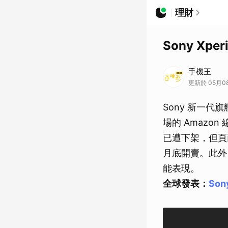
理財
Sony Xp
手機王
更新於 05月08
Sony 新一代旗
場的 Amazon
已遭下架，但頁
月底開賣。此外，So
能表現。
全球發表：
So