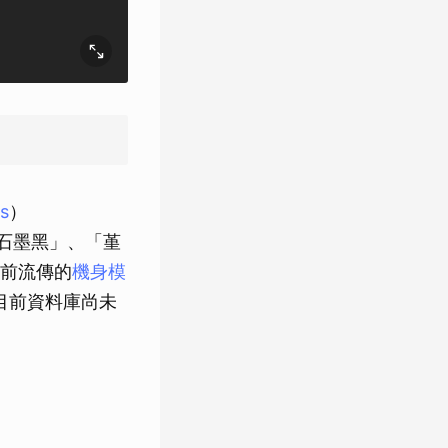
s
）
出「石墨黑」、「堇
前流傳的
機身模
，但目前資料庫尚未