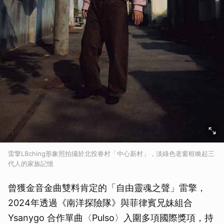
雷擎L8ching形象照拍攝於北投眷村「中心新村」，淡綠色老窗框喚起三
代人的家族記憶
曾獲金音金曲雙料肯定的「自由靈魂之聲」雷擎，
2024年透過《南洋探險隊》與菲律賓兄妹組合
Ysanygo 合作單曲〈Pulso〉入圍多項國際獎項，持