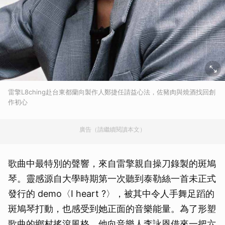
雷擎L8ching赴台東都蘭向製作人鄭捷任請益心法，佐豬肉與燒酒找回創
作初心
廣告（請繼續閱讀本文）
歌曲中最特別的聲響，來自雷擎親自操刀錄製的斑鳩
琴。靈感源自大學時期第一次聽到泰勒絲一首未正式
發行的 demo〈I heart ?〉，被其中令人手舞足蹈的
斑鳩琴打動，也感受到她正面的音樂能量。為了形塑
歌曲的鄉村搖滾風格，他向音樂人李詠恩借來一把六