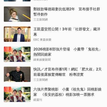
鄭靚歆曝德籍妻抗低潮2年 宣布接手社群
暫停創作
三立新聞網
王凱靈堂照公開！3年前「社群發文」藏洋
蔥
EBC 東森娛樂
2026桃影6部強片登場 小薰帶「鬼祖先」
熱鬧回娘家
緯來娛樂新聞
快訊／才宣布停播1周！網紅「肥大叔」2天
前最後露臉驚傳離世 粉專證實
三立新聞網
六強片齊聚桃影 小薰《祖先鬼》回桃影娘
家 《長安的荔枝》桃影加映一票難求
鏡週刊