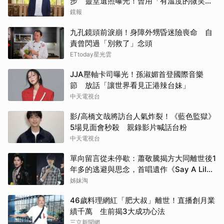
步 靈堂遺照曝光！曾用「有溫度的微笑」
祝賀母親節快樂
鏡報
九孔鏡頭前淚崩！身障外甥昏迷險喪命 自
責曾閃過「別救了」念頭
ETtoday星光雲
JJA壓軸卡司曝光！孫淑媚首登國際音樂
節 放話「讓世界看見正港辣台妹」
中天電視台
影/高橋文哉將訪台人氣炸裂！《藍色監獄》
5場見面會秒殺 親錄影片喊話台粉
中天電視台
單向留言從未停歇：蕭敬騰揭方大同離世後1
年多的逃避與思念，首唱遺作《Say A Lil
Something》
姊妹淘
46歲料理網紅「肥大叔」離世！直播創月業
績千萬 生前揭3大成功心法
三立新聞網