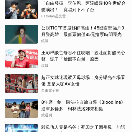
「自由發揮」李伯恩、阿達睽違10年世紀合
體演出！ 竟唱到下不了台
ETtoday星光雲
公視TICFF首度移師高雄！45國百部強片9
月登高雄 最低票價僅85元搶票時間曝光
鏡報
王彩樺談亡母忍不住哽咽！親吐面對酸民心
聲 認了「臉部不自然」原因
鏡報
超正女球迷現蹤天母球場！身分曝光全場看
傻 竟是大咖AV女優
自由電子報
8年磨一劍 陳法拉自編自導《Bloodline》
進軍多倫多 柯林法洛姊弟相挺
鏡週刊
殺母仇人竟是爸爸！死囚之子因岳母一句話