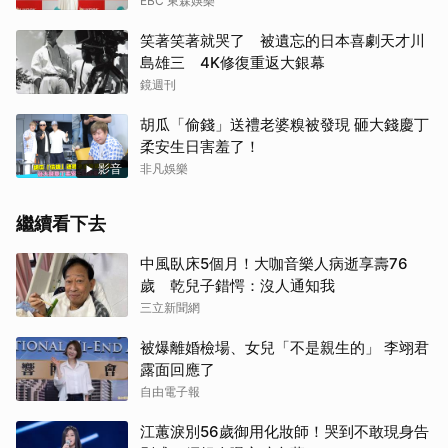
EBC 東森娛樂
笑著笑著就哭了 被遺忘的日本喜劇天才川
島雄三 4K修復重返大銀幕
鏡週刊
胡瓜「偷錢」送禮老婆糗被發現 砸大錢慶丁
柔安生日害羞了！
影音
非凡娛樂
繼續看下去
中風臥床5個月！大咖音樂人病逝享壽76
歲 乾兒子錯愕：沒人通知我
三立新聞網
被爆離婚檢場、女兒「不是親生的」 李翊君
露面回應了
自由電子報
江蕙淚別56歲御用化妝師！哭到不敢現身告