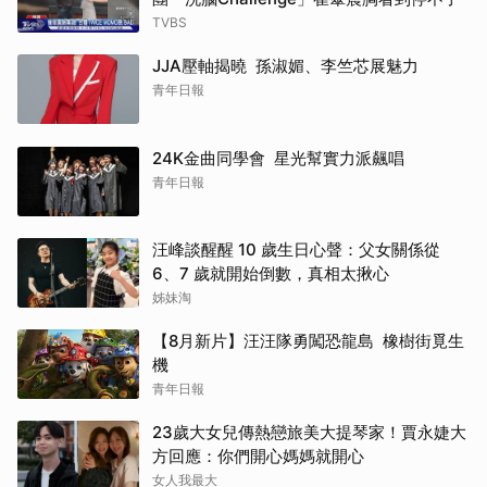
TVBS
JJA壓軸揭曉 孫淑媚、李竺芯展魅力
青年日報
24K金曲同學會 星光幫實力派飆唱
青年日報
汪峰談醒醒 10 歲生日心聲：父女關係從
6、7 歲就開始倒數，真相太揪心
姊妹淘
【8月新片】汪汪隊勇闖恐龍島 橡樹街覓生
機
青年日報
23歲大女兒傳熱戀旅美大提琴家！賈永婕大
方回應：你們開心媽媽就開心
女人我最大