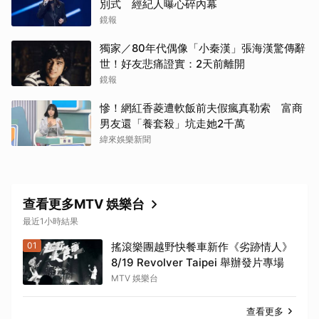
別式 經紀人曝心碎內幕
鏡報
獨家／80年代偶像「小秦漢」張海漢驚傳辭
世！好友悲痛證實：2天前離開
鏡報
慘！網紅香菱遭軟飯前夫假瘋真勒索 富商
男友還「養套殺」坑走她2千萬
緯來娛樂新聞
查看更多MTV 娛樂台
最近1小時結果
01
搖滾樂團越野快餐車新作《劣跡情人》
8/19 Revolver Taipei 舉辦發片專場
MTV 娛樂台
查看更多