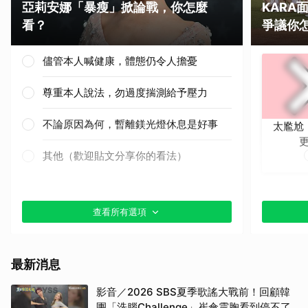
亞莉安娜「暴瘦」掀論戰，你怎麼
KAR
看？
爭議你
儘管本人喊健康，體態仍令人擔憂
尊重本人說法，勿過度揣測給予壓力
不論原因為何，暫離鎂光燈休息是好事
太尷尬
其他（歡迎貼文分享你的看法）
查看所有選項
最新消息
影音／2026 SBS夏季歌謠大戰前！回顧韓
團「洗腦Challenge」崔傘震胸看到停不了