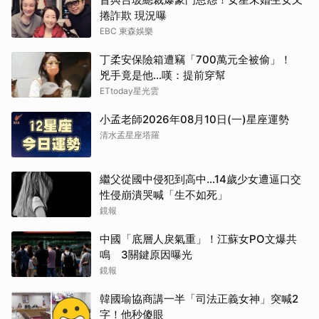
捲詐欺 現況曝
EBC 東森娛樂
丁柔安保險箱遭竊「700萬元全被偷」！
兇手竟是他...嘆：提前穿幫
ETtoday星光雲
小孟老師2026年08月10日(一)星座運勢
清水孟星座塔羅
繼父從國中侵犯到高中…14歲少女遭逼口交
性侵崩潰哭喊「生不如死」
鏡報
中國「底層人戾氣重」！江蘇女PO文爆共
鳴 3關鍵原因曝光
鏡報
韓國瑜協商講一半「司法正義女神」突喊2
字！他秒傻眼