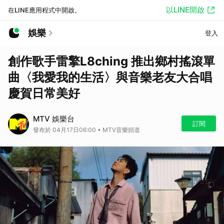
以LINE開啟
在LINE應用程式中開啟。
娛樂
登入
創作歌手雷擎L8ching 推出鄉村搖滾單
曲〈我愛我的生活〉與音樂老友大合唱
慶賀日常美好
MTV 娛樂台
訂閱
發布於 04月17日06:00 • MTV音樂頻道