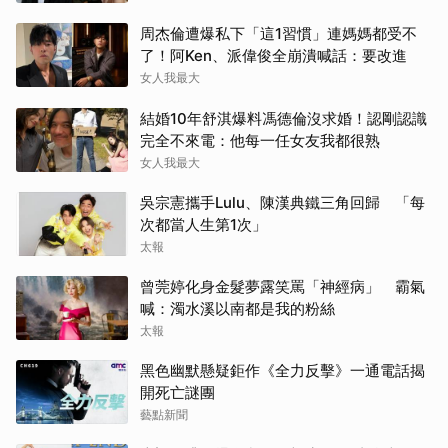
周杰倫遭爆私下「這1習慣」連媽媽都受不
了！阿Ken、派偉俊全崩潰喊話：要改進
女人我最大
結婚10年舒淇爆料馮德倫沒求婚！認剛認識
完全不來電：他每一任女友我都很熟
女人我最大
吳宗憲攜手Lulu、陳漢典鐵三角回歸 「每
次都當人生第1次」
太報
曾莞婷化身金髮夢露笑罵「神經病」 霸氣
喊：濁水溪以南都是我的粉絲
太報
黑色幽默懸疑鉅作《全力反擊》一通電話揭
開死亡謎團
藝點新聞