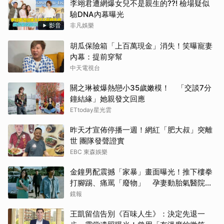
李翊君遭網爆女兒不是親生的??! 檢場疑似
驗DNA內幕曝光
影音
非凡娛樂
胡瓜保險箱「上百萬現金」消失！笑曝寵妻
內幕：提前穿幫
中天電視台
關之琳被爆熱戀小35歲嫩模！ 「交談7分
鐘結緣」她親發文回應
ETtoday星光雲
昨天才宣佈停播一週！網紅「肥大叔」突離
世 團隊發聲證實
EBC 東森娛樂
金鐘男配震撼「家暴」畫面曝光！推下樓拳
打腳踢、痛罵「廢物」 孕妻動胎氣醫院爆
激烈衝突
鏡報
王凱留信告別《百味人生》：決定先退一