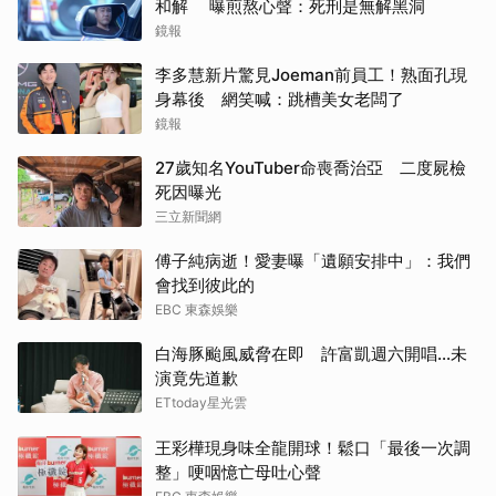
和解 曝煎熬心聲：死刑是無解黑洞
鏡報
李多慧新片驚見Joeman前員工！熟面孔現
身幕後 網笑喊：跳槽美女老闆了
鏡報
27歲知名YouTuber命喪喬治亞 二度屍檢
死因曝光
三立新聞網
傅子純病逝！愛妻曝「遺願安排中」：我們
會找到彼此的
EBC 東森娛樂
白海豚颱風威脅在即 許富凱週六開唱...未
演竟先道歉
ETtoday星光雲
王彩樺現身味全龍開球！鬆口「最後一次調
整」哽咽憶亡母吐心聲