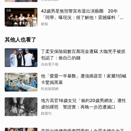
06
42歲男星無預警宣布退出演藝圈 20年
「同學」曝現況：很了解他！震撼爆料「恐
懼」這件事
鏡報
其他人也看了
丁柔安保險箱數百萬現金遭竊 大咖兇手被抓
包認了：偷自己的錢
自由電子報
他「愛愛一半暴斃」遭強摘器官！家屬1招喊
卡驚揭黑幕
民視新聞網
地方高官16歲女兒「偷約20歲男網友」遭性
虐拍裸照 警證實：再晚一步恐遭滅口
鏡週刊
昔與台玻總裁爆豪門恩怨！女星未婚生女又