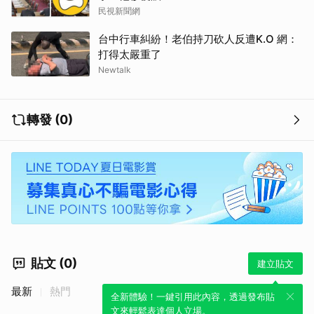
民視新聞網
台中行車糾紛！老伯持刀砍人反遭K.O 網：
打得太嚴重了
Newtalk
轉發 (0)
貼文 (0)
建立貼文
最新
熱門
全新體驗！一鍵引用此內容，透過發布貼
文來輕鬆表達個人立場。