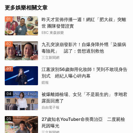
更多娛樂相關文章
01
昨天才宣佈停播一週！網紅「肥大叔」突離
世 團隊發聲證實
EBC 東森娛樂
02
九孔突淚崩發影片！自爆身障外甥「染腸病
毒險死」 認了：曾想過別救他
取消
三立新聞網
03
江蕙淚別56歲御用化妝師！哭到不敢現身告
別式 經紀人曝心碎內幕
鏡報
04
被爆離婚檢場、女兒「不是親生的」 李翊君
露面回應了
自由電子報
05
27歲知名YouTuber命喪喬治亞 二度屍檢
死因曝光
三立新聞網