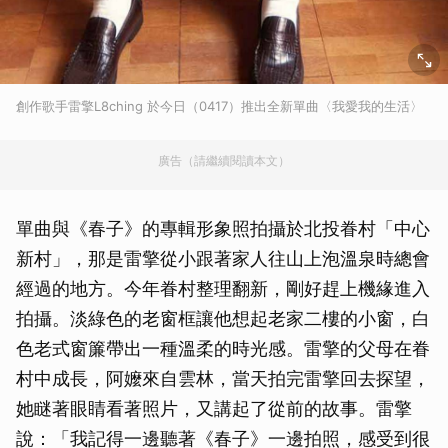
創作歌手雷擎L8ching 於今日（0417）推出全新單曲〈我愛我的生活〉
廣告（請繼續閱讀本文）
單曲與《春子》的專輯形象照拍攝於北投眷村「中心
新村」，那是雷擎從小跟著家人往山上泡溫泉時總會
經過的地方。今年眷村整理翻新，剛好趕上機緣進入
拍攝。淡綠色的老窗框讓他想起老家二樓的小窗，白
色老式窗簾帶出一種溫柔的時光感。雷擎的父母在眷
村中成長，阿嬤來自雲林，當天拍完雷擎回去探望，
她瞇著眼睛看著照片，又講起了從前的故事。雷擎
說：「我記得一邊聽著《春子》一邊拍照，感受到很