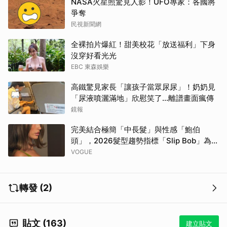
NASA火星照驚見人影！UFO專家：各國將
爭奪
民視新聞網
全裸拍片爆紅！甜美校花「放送福利」下身
沒穿好看光光
EBC 東森娛樂
高鐵驚見家長「讓孩子當眾尿尿」！奶奶見
「尿液噴灑滿地」欣慰笑了…離譜畫面瘋傳
鏡報
完美結合極簡「中長髮」與性感「鮑伯
頭」，2026髮型趨勢指標「Slip Bob」為何
自帶90年代超模氣場？
VOGUE
轉發 (2)
貼文 (163)
建立貼文