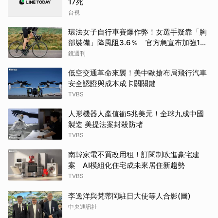
17死
台視
環法女子自行車賽爆作弊！女選手疑靠「胸
部裝備」降風阻3.6％ 官方急宣布加強1檢
查
鏡週刊
低空交通革命來襲！美中歐搶布局飛行汽車
安全認證與成本成卡關關鍵
TVBS
人形機器人產值衝5兆美元！全球九成中國
製造 美提法案封殺防堵
TVBS
南韓家電不買改用租！訂閱制吹進豪宅建
案 AI模組化住宅成未來居住新趨勢
TVBS
李逸洋與梵蒂岡駐日大使等人合影(圖)
中央通訊社