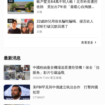
04
帳戶驚見64萬不明入帳！北市科長遭控
收賄 竟扯出7年前「最暖心自掏腰
包」秘密
太報
05
22歲帥兒用假名騙吃騙喝、揚言砍人
邵昕打破沉默回應了
太報
查看更多
最新消息
中國粉絲曼谷機場追星遭拒登機！保全「拉
眼角」影片引爆論戰
VISION THAI 看見泰國
美FBI罕見與中俄建立執法合作 打擊跨國
犯罪
CTWANT