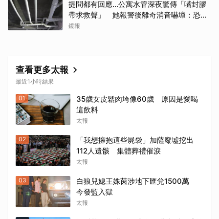
提問都有回應…公寓水管深夜驚傳「嘴封膠
帶求救聲」 她報警後離奇消音嚇壞：恐凶
多吉少
鏡報
查看更多太報
最近1小時結果
01
35歲女皮鬆肉垮像60歲 原因是愛喝
這飲料
太報
02
「我想擁抱這些屍袋」加薩廢墟挖出
112人遺骸 集體葬禮催淚
太報
03
白狼兒媳王姝茵涉地下匯兌1500萬
今發監入獄
太報