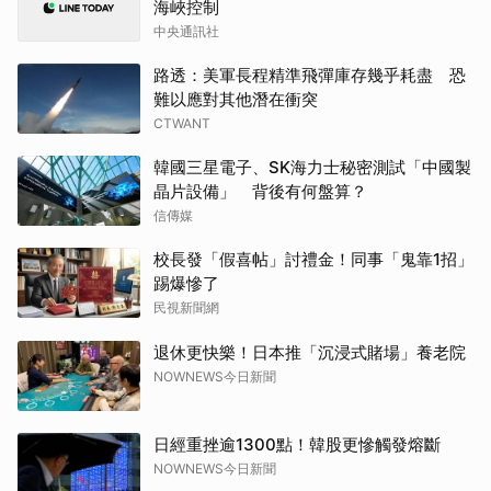
海峽控制
中央通訊社
路透：美軍長程精準飛彈庫存幾乎耗盡 恐
難以應對其他潛在衝突
CTWANT
韓國三星電子、SK海力士秘密測試「中國製
晶片設備」 背後有何盤算？
信傳媒
校長發「假喜帖」討禮金！同事「鬼靠1招」
踢爆慘了
民視新聞網
退休更快樂！日本推「沉浸式賭場」養老院
NOWNEWS今日新聞
日經重挫逾1300點！韓股更慘觸發熔斷
NOWNEWS今日新聞