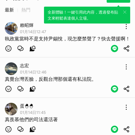
最新
熱門
全新體驗！一鍵引用此內容，透過發布貼
文來輕鬆表達個人立場。
賴昭輝
01月14日12:47
執政黨當時不是支持尹錫悅，現怎麼禁聲了？快去聲援啊！
志宏
01月14日12:46
真覺台灣丟臉，反觀台灣那個還有私法院。
蛋🐣🐣
01月14日11:45
真羨慕他們的司法還活著