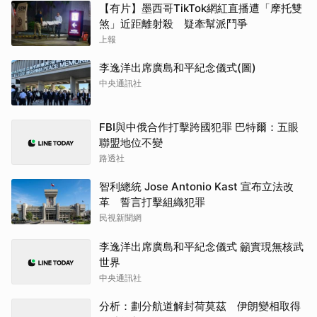
【有片】墨西哥TikTok網紅直播遭「摩托雙
煞」近距離射殺 疑牽幫派鬥爭
上報
李逸洋出席廣島和平紀念儀式(圖)
中央通訊社
FBI與中俄合作打擊跨國犯罪 巴特爾：五眼
聯盟地位不變
路透社
智利總統 Jose Antonio Kast 宣布立法改
革 誓言打擊組織犯罪
民視新聞網
李逸洋出席廣島和平紀念儀式 籲實現無核武
世界
中央通訊社
分析：劃分航道解封荷莫茲 伊朗變相取得