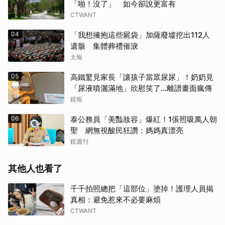
「啪！沒了」 如今卻說更富有
CTWANT
04
「我想擁抱這些屍袋」加薩廢墟挖出112人
遺骸 集體葬禮催淚
太報
05
高鐵驚見家長「讓孩子當眾尿尿」！奶奶見
「尿液噴灑滿地」欣慰笑了…離譜畫面瘋傳
鏡報
06
泰公務員「美豔妝容」爆紅！1張照吸萬人朝
聖 網無視酸民狂讚：媽媽真漂亮
鏡週刊
其他人也看了
千千拍照總把「這部位」塗掉！護理人員揭
真相：避免惹來不必要麻煩
CTWANT