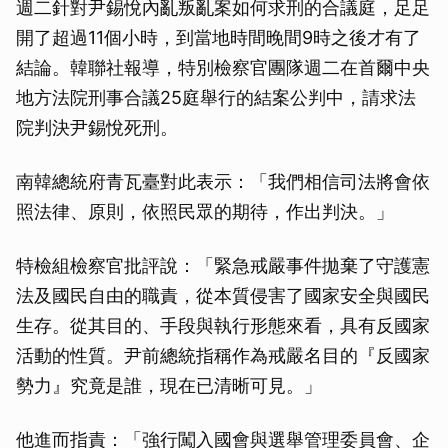
週二針對尹錫悅內亂叛亂案如何求刑的合議庭，足足
開了超過11個小時，到當地時間晚間9時之後才有了
結論。韓聯社報導，特別檢察官團隊週二在首爾中央
地方法院刑事合議25庭舉行的結案公判中，請求法
院判決尹錫悅死刑。
南韓總統府青瓦臺對此表示：「我們相信司法將會依
照法律、原則，依照民眾的期待，作出判決。」
特檢組檢察官批評說：「緊急戒嚴事件拋棄了守護憲
法及國民自由的職責，從本質侵害了國家安全與國民
生存。從其目的、手段與執行形態來看，具有反國家
活動的性質。尹前總統指稱作為戒嚴名目的『反國家
勢力』究竟是誰，現在已清晰可見。」
他進而指責：「強行闖入國會與選舉管理委員會、企