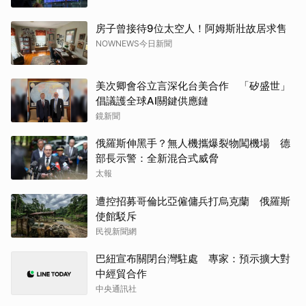
房子曾接待9位太空人！阿姆斯壯故居求售
NOWNEWS今日新聞
美次卿會谷立言深化台美合作 「矽盛世」
倡議護全球AI關鍵供應鏈
鏡新聞
俄羅斯伸黑手？無人機攜爆裂物闖機場 德
部長示警：全新混合式威脅
太報
遭控招募哥倫比亞僱傭兵打烏克蘭 俄羅斯
使館駁斥
民視新聞網
巴紐宣布關閉台灣駐處 專家：預示擴大對
中經貿合作
中央通訊社