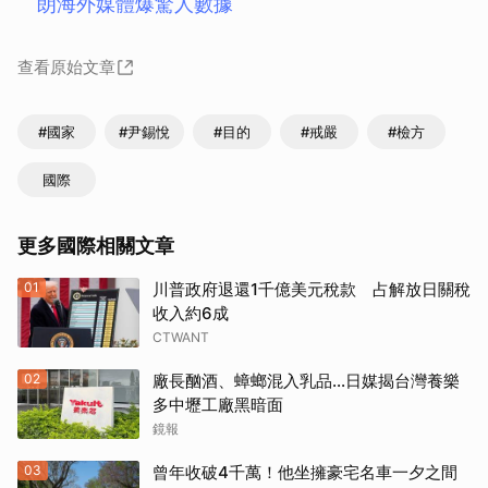
朗海外媒體爆驚人數據
查看原始文章
#國家
#尹錫悅
#目的
#戒嚴
#檢方
國際
更多國際相關文章
01
川普政府退還1千億美元稅款 占解放日關稅
收入約6成
CTWANT
02
廠長酗酒、蟑螂混入乳品...日媒揭台灣養樂
多中壢工廠黑暗面
鏡報
03
曾年收破4千萬！他坐擁豪宅名車一夕之間