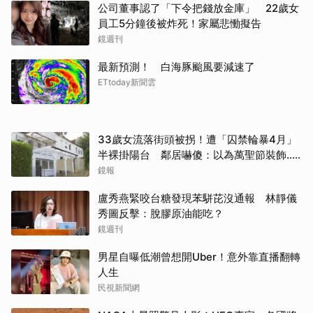
公司董事認了「下令把錢放金庫」 22歲女
員工5分鐘後被炸死！家屬悲慟擬告
鏡週刊
最新預測！ 白海豚颱風要減速了
ETtoday新聞雲
33歲女流落街頭被拐！遭「囚禁輪暴4月」
半裸掛陽台 鄰居嚇傻：以為萬聖節裝飾...
主謀竟與妻小同住
鏡報
盧秀燕緊咬台糖發現苯駢芘沒通報 林靜儀
秀圖反擊：脫膠原油能吃？
鏡週刊
男星自曝低潮曾想開Uber！意外靠直播翻轉
人生
民視新聞網