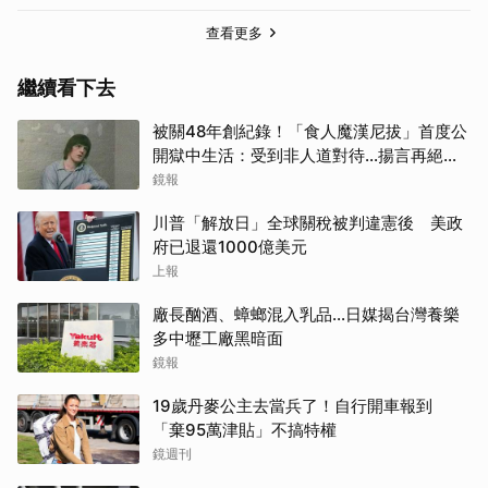
查看更多
繼續看下去
被關48年創紀錄！「食人魔漢尼拔」首度公
開獄中生活：受到非人道對待...揚言再絕食
抗議
鏡報
取消
川普「解放日」全球關稅被判違憲後 美政
府已退還1000億美元
上報
廠長酗酒、蟑螂混入乳品...日媒揭台灣養樂
多中壢工廠黑暗面
鏡報
19歲丹麥公主去當兵了！自行開車報到
「棄95萬津貼」不搞特權
鏡週刊