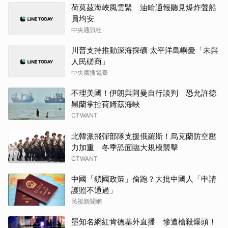
荷莫茲海峽風雲緊 油輪通報聽見爆炸聲船
員均安
中央通訊社
川普支持推動深海採礦 太平洋島嶼憂「未與
人民磋商」
中央廣播電臺
不理美國！伊朗與阿曼自行談判 恐允許德
黑蘭掌控荷姆茲海峽
CTWANT
北韓派飛彈部隊支援俄羅斯！烏克蘭防空壓
力加重 冬季恐面臨大規模襲擊
CTWANT
中國「鎖國政策」偷跑？大批中國人「申請
護照不通過」
民視新聞網
墨知名網紅肯德基外直播 慘遭槍殺爆頭！