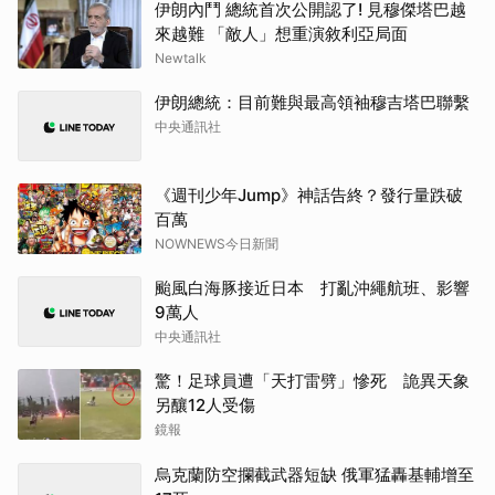
伊朗內鬥 總統首次公開認了! 見穆傑塔巴越
來越難 「敵人」想重演敘利亞局面
Newtalk
伊朗總統：目前難與最高領袖穆吉塔巴聯繫
中央通訊社
《週刊少年Jump》神話告終？發行量跌破
百萬
NOWNEWS今日新聞
颱風白海豚接近日本 打亂沖繩航班、影響
9萬人
中央通訊社
驚！足球員遭「天打雷劈」慘死 詭異天象
另釀12人受傷
鏡報
烏克蘭防空攔截武器短缺 俄軍猛轟基輔增至