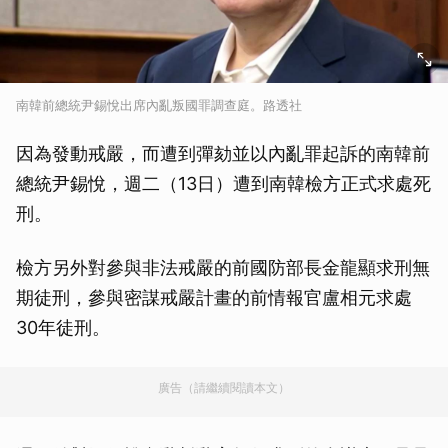
南韓前總統尹錫悅出席內亂叛國罪調查庭。路透社
因為發動戒嚴，而遭到彈劾並以內亂罪起訴的南韓前
總統尹錫悅，週二（13日）遭到南韓檢方正式求處死
刑。
檢方另外對參與非法戒嚴的前國防部長金龍顯求刑無
期徒刑，參與密謀戒嚴計畫的前情報官盧相元求處
30年徒刑。
廣告（請繼續閱讀本文）