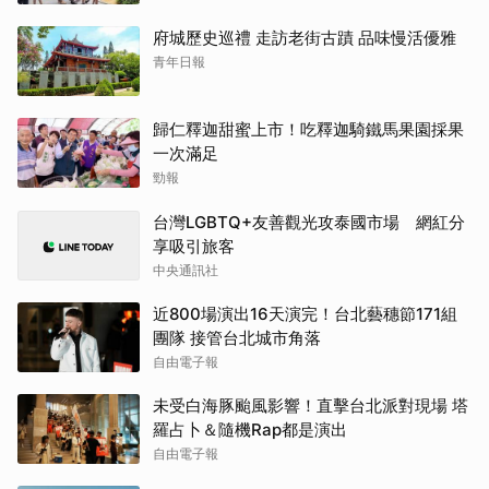
府城歷史巡禮 走訪老街古蹟 品味慢活優雅
青年日報
歸仁釋迦甜蜜上市！吃釋迦騎鐵馬果園採果
一次滿足
勁報
台灣LGBTQ+友善觀光攻泰國市場 網紅分
享吸引旅客
中央通訊社
近800場演出16天演完！台北藝穗節171組
團隊 接管台北城市角落
自由電子報
未受白海豚颱風影響！直擊台北派對現場 塔
羅占卜＆隨機Rap都是演出
自由電子報