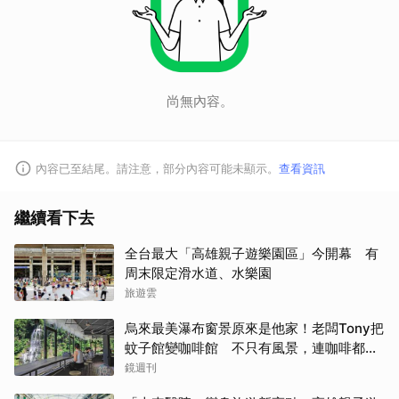
尚無內容。
內容已至結尾。請注意，部分內容可能未顯示。
查看資訊
繼續看下去
全台最大「高雄親子遊樂園區」今開幕 有
周末限定滑水道、水樂園
旅遊雲
烏來最美瀑布窗景原來是他家！老闆Tony把
蚊子館變咖啡館 不只有風景，連咖啡都好
喝到讓人想再來
鏡週刊