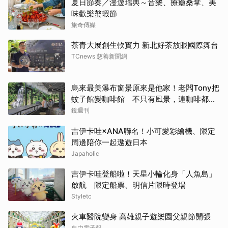
夏日節奏／漫遊瑞典～音樂、療癒桑拿、美
味歡樂螯蝦節
旅奇傳媒
茶青大展創生軟實力 新北好茶放眼國際舞台
TCnews 慈善新聞網
烏來最美瀑布窗景原來是他家！老闆Tony把
蚊子館變咖啡館 不只有風景，連咖啡都好
喝到讓人想再來
鏡週刊
吉伊卡哇×ANA聯名！小可愛彩繪機、限定
周邊陪你一起遨遊日本
Japaholic
吉伊卡哇登船啦！天星小輪化身「人魚島」
啟航 限定船票、明信片限時登場
Styletc
火車醫院變身 高雄親子遊樂園父親節開張
自由電子報