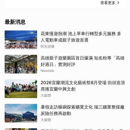
查看更多
最新消息
花東慢遊熱潮 池上單車行轉型多元服務 多
人電動車成親子旅遊首選
民生頭條
高雄親子遊樂園區首日爆滿 知名粉專「高雄
好過日」實測好評
Newtalk
2026宜蘭潮流文化藝術祭8月登場 街頭造浪
席捲宜蘭中興文創
大媒體
暑假走訪猴硐探索礦業文化 瑞三鑛業整煤廠
炭險任務再啟動
大媒體