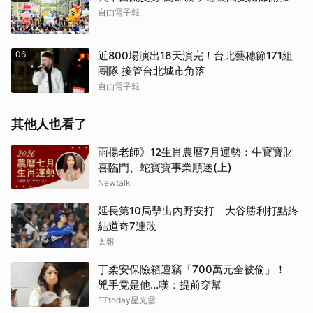
自由電子報
06
近800場演出16天演完！台北藝穗節171組
團隊 接管台北城市角落
自由電子報
其他人也看了
雨揚老師》12生肖農曆7月運勢：牛寶寶財
喜臨門、蛇寶寶事業順遂(上)
Newtalk
延長第10局擊出內野安打 大谷勝利打點終
結道奇7連敗
太報
丁柔安保險箱遭竊「700萬元全被偷」！
兇手竟是他...嘆：提前穿幫
ETtoday星光雲