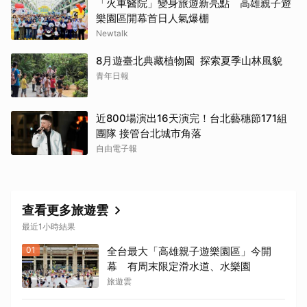
「火車醫院」變身旅遊新亮點 高雄親子遊
樂園區開幕首日人氣爆棚
Newtalk
8月遊臺北典藏植物園 探索夏季山林風貌
青年日報
近800場演出16天演完！台北藝穗節171組
團隊 接管台北城市角落
自由電子報
查看更多旅遊雲
最近1小時結果
01
全台最大「高雄親子遊樂園區」今開
幕 有周末限定滑水道、水樂園
旅遊雲