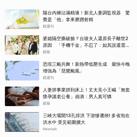
陽台內褲沾滿精液！新北人妻調監視器 驚
覺是「他」拿來磨蹭射精
鏡週刊
婆媳隔空撕破臉？台玻夫人還原長子離世2
原因 「手機千金」不忍了：如其說還需要
離開嗎？
鏡報
恐現三颱共舞！新熱帶低壓生成 最快今晚
增強為「琵鷺颱風」
鏡週刊
人妻拼事業拼到床上！丈夫見小王喊「無套
懷孕讓老公養」崩潰：男人真可憐
鏡報
三峽大壩開13孔排洪 下游慘遭殃! 多省泡在
洪水中 受災範圍擴大
Newtalk