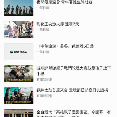
夜間限定避暑 青年署推生態壯遊
中華日報
彰化王功漁火節 連嗨2天
中華日報
〈中華旅遊〉曼谷、芭達雅5日遊
中華日報
游順評舉辦親子戰鬥陀螺大賽鼓勵孩子放下
手機
宜蘭新聞網
羈絆太鼓首度來台 童玩節搭起臺日友誼橋
宜蘭新聞網
全台最大「高雄親子遊樂園區」今開幕 有