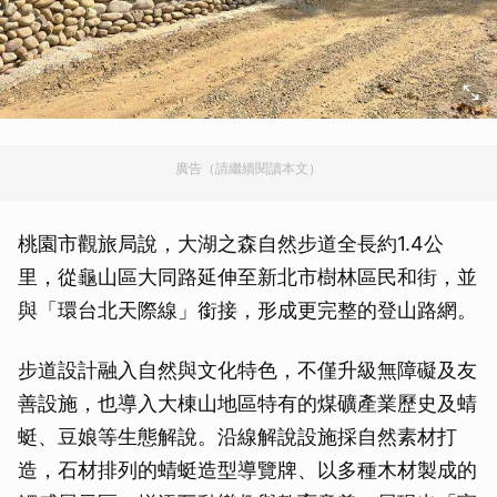
廣告（請繼續閱讀本文）
桃園市觀旅局說，大湖之森自然步道全長約1.4公
里，從龜山區大同路延伸至新北市樹林區民和街，並
與「環台北天際線」銜接，形成更完整的登山路網。
步道設計融入自然與文化特色，不僅升級無障礙及友
善設施，也導入大棟山地區特有的煤礦產業歷史及蜻
蜓、豆娘等生態解說。沿線解說設施採自然素材打
造，石材排列的蜻蜓造型導覽牌、以多種木材製成的