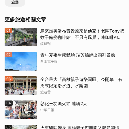
旅遊
更多旅遊相關文章
01
烏來最美瀑布窗景原來是他家！老闆Tony把
蚊子館變咖啡館 不只有風景，連咖啡都好
喝到讓人想再來
鏡週刊
02
青年夏夜生態體驗 瑞芳蝙蝠出洞列景點
自由電子報
03
全台最大「高雄親子遊樂園區」今開幕 有
周末限定滑水道、水樂園
旅遊雲
04
彰化王功漁火節 連嗨2天
中華日報
05
火車醫院變身 高雄親子遊樂園父親節開張