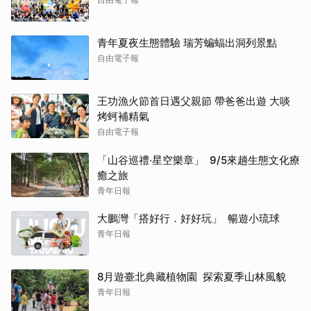
青年夏夜生態體驗 瑞芳蝙蝠出洞列景點
自由電子報
王功漁火節首日遇父親節 帶爸爸出遊 大啖
烤蚵補精氣
自由電子報
「山谷巡禮‧星空樂章」 9/5來趟生態文化療
癒之旅
青年日報
大鵬灣「搭好行．好好玩」 暢遊小琉球
青年日報
8月遊臺北典藏植物園 探索夏季山林風貌
青年日報