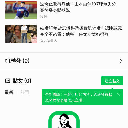
道奇止敗得靠他！山本由伸107球無失分
賽後曝身體狀況
鏡報
結婚10年舒淇爆料馮德倫沒求婚！認剛認識
完全不來電：他每一任女友我都很熟
女人我最大
取消
轉發 (0)
貼文 (0)
建立貼文
最新
熱門
全新體驗！一鍵引用此內容，透過發布貼
文來輕鬆表達個人立場。