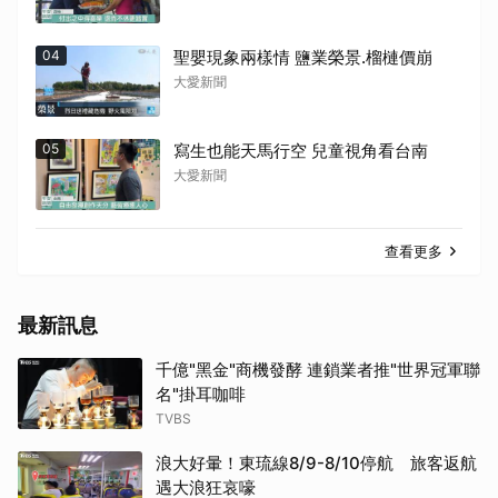
04
聖嬰現象兩樣情 鹽業榮景.榴槤價崩
大愛新聞
05
寫生也能天馬行空 兒童視角看台南
大愛新聞
查看更多
最新訊息
千億"黑金"商機發酵 連鎖業者推"世界冠軍聯
名"掛耳咖啡
TVBS
浪大好暈！東琉線8/9-8/10停航 旅客返航
遇大浪狂哀嚎