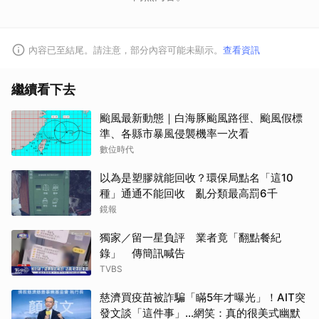
內容已至結尾。請注意，部分內容可能未顯示。
查看資訊
繼續看下去
颱風最新動態｜白海豚颱風路徑、颱風假標
準、各縣市暴風侵襲機率一次看
數位時代
以為是塑膠就能回收？環保局點名「這10
種」通通不能回收 亂分類最高罰6千
鏡報
獨家／留一星負評 業者竟「翻點餐紀
錄」 傳簡訊喊告
TVBS
慈濟買疫苗被詐騙「瞞5年才曝光」！AIT突
發文談「這件事」…網笑：真的很美式幽默