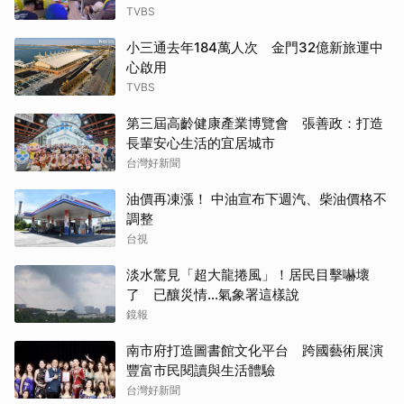
TVBS
小三通去年184萬人次 金門32億新旅運中
心啟用
TVBS
第三屆高齡健康產業博覽會 張善政：打造
長輩安心生活的宜居城市
台灣好新聞
油價再凍漲！ 中油宣布下週汽、柴油價格不
調整
台視
淡水驚見「超大龍捲風」！居民目擊嚇壞
了 已釀災情…氣象署這樣說
鏡報
南市府打造圖書館文化平台 跨國藝術展演
豐富市民閱讀與生活體驗
台灣好新聞