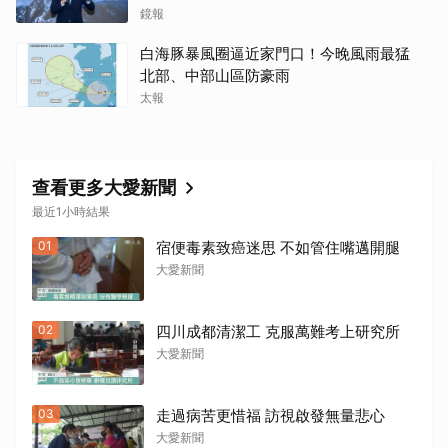
鏡報
白海豚暴風圈逼近家門口！今晚風雨最猛
北部、中部山區防豪雨
太報
查看更多大愛新聞
最近1小時結果
01
宿便毒素致癌迷思 不如管住嘴邁開腿
大愛新聞
02
四川成都清潔工 克服萬難考上研究所
大愛新聞
03
走過病苦更惜福 訪視啟發無量悲心
大愛新聞