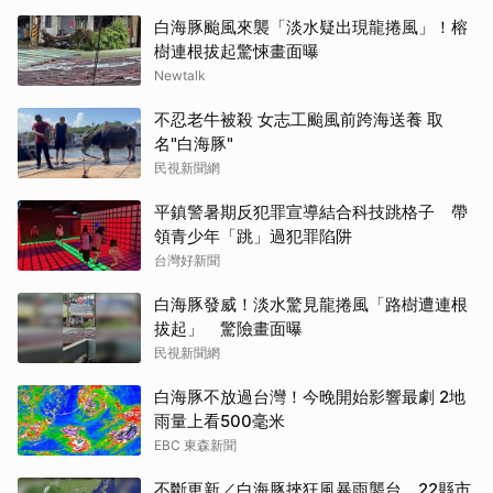
白海豚颱風來襲「淡水疑出現龍捲風」！榕
樹連根拔起驚悚畫面曝
Newtalk
不忍老牛被殺 女志工颱風前跨海送養 取
名"白海豚"
民視新聞網
平鎮警暑期反犯罪宣導結合科技跳格子 帶
領青少年「跳」過犯罪陷阱
台灣好新聞
白海豚發威！淡水驚見龍捲風「路樹遭連根
拔起」 驚險畫面曝
民視新聞網
白海豚不放過台灣！今晚開始影響最劇 2地
雨量上看500毫米
EBC 東森新聞
不斷更新／白海豚挾狂風暴雨襲台 22縣市