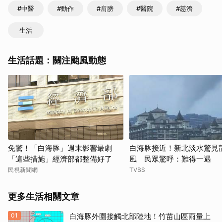
#中醫
#動作
#肩膀
#醫院
#慈濟
生活
生活話題：關注颱風動態
免驚！「白海豚」週末影響最劇
白海豚接近！新北淡水驚見
「這些措施」經濟部都整備好了
風 民眾驚呼：難得一遇
民視新聞網
TVBS
更多生活相關文章
01
白海豚外圍接觸北部陸地！竹苗山區雨量上