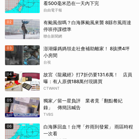
看500毫米恐在一天內下完
自由電子報
02
有颱風假嗎？白海豚颱風來襲 8縣市風雨達
停班停課標準
聯合新聞網
03
澎湖爆媽媽領走社會補助離家！ 8孩擠4坪
小房間
台視
04
故宮《龍藏經》打7折仍要131.6萬！ 店員
曝：有人原價188萬付現購買
CTWANT
05
獨家／留一星負評 業者竟「翻點餐紀
錄」 傳簡訊喊告
TVBS
06
白海豚回血！台灣「炸雨到發紫」 雨區時程
一次看