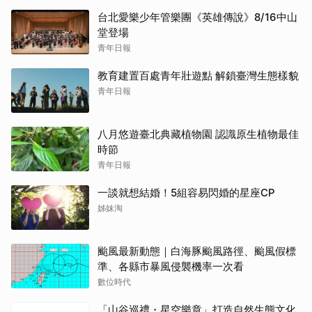
台北愛樂少年管樂團《英雄傳說》8/16中山
堂登場
青年日報
教育建置百處青年壯遊點 解鎖臺灣生態樣貌
青年日報
八月悠遊臺北典藏植物園 認識原生植物最佳
時節
青年日報
一談就想結婚！5組容易閃婚的星座CP
姊妹淘
颱風最新動態｜白海豚颱風路徑、颱風假標
準、各縣市暴風侵襲機率一次看
數位時代
「山谷巡禮・星空樂章」打造自然生態文化