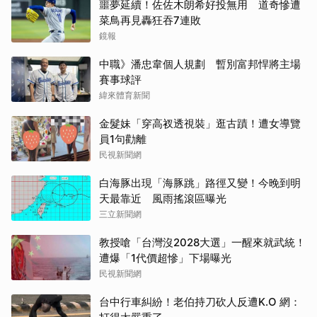
噩夢延續！佐佐木朗希好投無用 道奇慘遭
菜鳥再見轟狂吞7連敗
鏡報
中職》潘忠韋個人規劃 暫別富邦悍將主場
賽事球評
緯來體育新聞
金髮妹「穿高衩透視裝」逛古蹟！遭女導覽
員1句勸離
民視新聞網
白海豚出現「海豚跳」路徑又變！今晚到明
天最靠近 風雨搖滾區曝光
三立新聞網
教授嗆「台灣沒2028大選」一醒來就武統！
遭爆「1代價超慘」下場曝光
民視新聞網
台中行車糾紛！老伯持刀砍人反遭K.O 網：