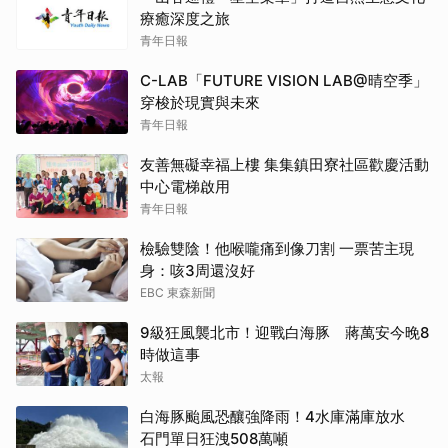
療癒深度之旅
青年日報
C-LAB「FUTURE VISION LAB@晴空季」
穿梭於現實與未來
青年日報
友善無礙幸福上樓 集集鎮田寮社區歡慶活動
中心電梯啟用
青年日報
檢驗雙陰！他喉嚨痛到像刀割 一票苦主現
身：咳3周還沒好
EBC 東森新聞
9級狂風襲北市！迎戰白海豚 蔣萬安今晚8
時做這事
太報
白海豚颱風恐釀強降雨！4水庫滿庫放水
石門單日狂洩508萬噸