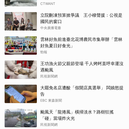
CTWANT
立院刪凍預算掀爭議 王小棣聲援：公視是
國民的窗口
中央廣播電臺
雲林好魚前進臺北花博農民市集舉辦「雲林
好魚夏日好食光」
勁報
王功漁火節父親節登場 千人烤蚵直呼幸運沒
遇颱風
民視新聞網
大罷免名店遭酸「假開店真選舉」 闆娘怒提
告
EBC 東森新聞
颱風天「龍捲風」橫掃淡水？路樹狂搖
「碰」當場炸火光
民視新聞網