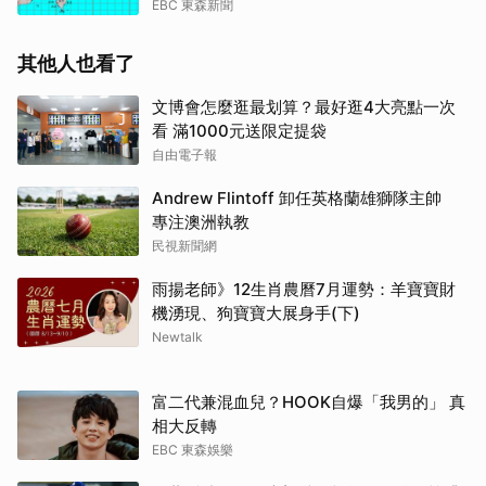
EBC 東森新聞
其他人也看了
文博會怎麼逛最划算？最好逛4大亮點一次
看 滿1000元送限定提袋
自由電子報
Andrew Flintoff 卸任英格蘭雄獅隊主帥
專注澳洲執教
民視新聞網
雨揚老師》12生肖農曆7月運勢：羊寶寶財
機湧現、狗寶寶大展身手(下)
Newtalk
富二代兼混血兒？HOOK自爆「我男的」 真
相大反轉
EBC 東森娛樂