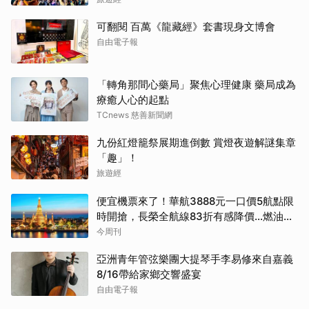
可翻閱 百萬《龍藏經》套書現身文博會
自由電子報
「轉角那間心藥局」聚焦心理健康 藥局成為
療癒人心的起點
TCnews 慈善新聞網
九份紅燈籠祭展期進倒數 賞燈夜遊解謎集章
「趣」！
旅遊經
便宜機票來了！華航3888元一口價5航點限
時開搶，長榮全航線83折有感降價…燃油稅
8/9調漲早買早省
今周刊
亞洲青年管弦樂團大提琴手李易修來自嘉義
8/16帶給家鄉交響盛宴
自由電子報