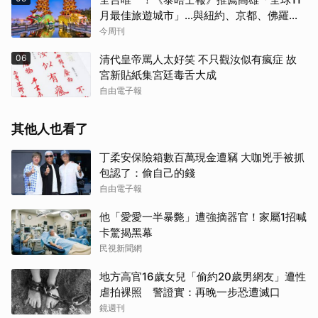
月最佳旅遊城市」…與紐約、京都、佛羅倫
斯共同入榜，理由曝光
今周刊
06
清代皇帝罵人太好笑 不只觀汝似有瘋症 故
宮新貼紙集宮廷毒舌大成
自由電子報
其他人也看了
丁柔安保險箱數百萬現金遭竊 大咖兇手被抓
包認了：偷自己的錢
自由電子報
他「愛愛一半暴斃」遭強摘器官！家屬1招喊
卡驚揭黑幕
民視新聞網
地方高官16歲女兒「偷約20歲男網友」遭性
虐拍裸照 警證實：再晚一步恐遭滅口
鏡週刊