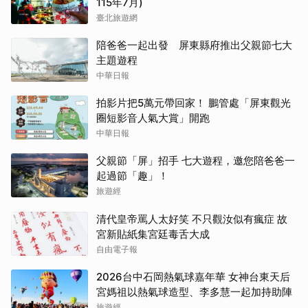
115年7月)
臺北旅遊網
陪爸爸一起出發 屏東縣府推出父親節七大
主題遊程
中華日報
拍影片把5萬元帶回家！ 鵬管處「屏東觀光
圈短影音人氣大賞」開跑
中華日報
父親節「屏」招手 七大遊程，邀您陪爸爸一
起過節「趣」！
旅遊經
清代皇帝罵人太好笑 不只觀汝似有瘋症 故
宮新貼紙集宮廷毒舌大成
自由電子報
2026台中石岡熱氣球嘉年華 女神台東天后
宮媽祖以熱氣球造型、李多慧一起加持助陣
旅遊經