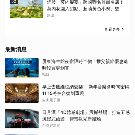
02
煙波「莫內饗宴」跨國聯名首爾名店！
莫內花園入甜點、超萌黃色小鴨、雙城
限定亮相
旅讀
查看更多
最新消息
屏東海生館夜宿限時半價！推父親節優惠這
時段買更划算
勁報
早上去聽維也納愛樂！ 新年音樂會時間密碼
11:15將在台復刻重現
自由電子報
日月潭「4D體感劇場」震撼登場 打造五感
沉浸式旅遊 智慧觀光新體驗
台灣好新聞