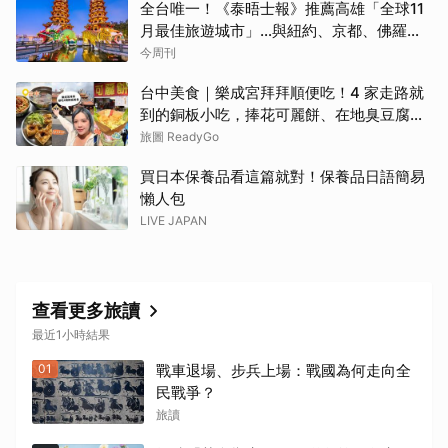
全台唯一！《泰晤士報》推薦高雄「全球11
月最佳旅遊城市」…與紐約、京都、佛羅倫
斯共同入榜，理由曝光
今周刊
台中美食｜樂成宮拜拜順便吃！4 家走路就
到的銅板小吃，捧花可麗餅、在地臭豆腐、
烤甜甜圈一次收
旅圖 ReadyGo
買日本保養品看這篇就對！保養品日語簡易
懶人包
LIVE JAPAN
查看更多旅讀
最近1小時結果
01
戰車退場、步兵上場：戰國為何走向全
民戰爭？
旅讀