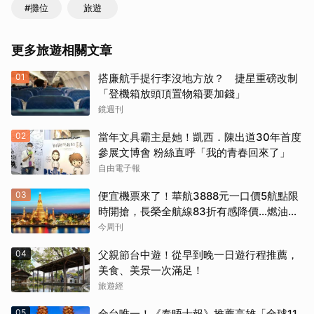
#攤位
旅遊
更多旅遊相關文章
01
搭廉航手提行李沒地方放？ 捷星重磅改制
「登機箱放頭頂置物箱要加錢」
鏡週刊
02
當年文具霸主是她！凱西．陳出道30年首度
參展文博會 粉絲直呼「我的青春回來了」
自由電子報
03
便宜機票來了！華航3888元一口價5航點限
時開搶，長榮全航線83折有感降價…燃油稅
8/9調漲早買早省
今周刊
04
父親節台中遊！從早到晚一日遊行程推薦，
美食、美景一次滿足！
旅遊經
05
全台唯一！《泰晤士報》推薦高雄「全球11