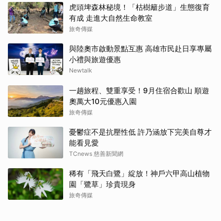
虎頭埤森林秘境！「枯樹籬步道」生態復育
有成 走進大自然生命教室
旅奇傳媒
與陸奧市啟動景點互惠 高雄市民赴日享專屬
小禮與旅遊優惠
Newtalk
一趟旅程、雙重享受！9月住宿合歡山 順遊
奧萬大10元優惠入園
旅奇傳媒
憂鬱症不是抗壓性低 許乃涵放下完美自尊才
能看見愛
TCnews 慈善新聞網
稀有「飛天白鷺」綻放！神戶六甲高山植物
園「鷺草」珍貴現身
旅奇傳媒