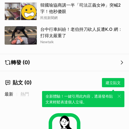
韓國瑜協商講一半「司法正義女神」突喊2
字！他秒傻眼
民視新聞網
台中行車糾紛！老伯持刀砍人反遭K.O 網：
打得太嚴重了
Newtalk
轉發 (0)
貼文 (0)
建立貼文
最新
熱門
全新體驗！一鍵引用此內容，透過發布貼
文來輕鬆表達個人立場。