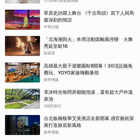
TCnews 慈善新聞網
草原史詩躍上舞台 《千古馬頌》寫下人與馬
最深刻的情誼
中華日報
「北海潮與火」本周活動因颱風停辦 火舞
秀延至8/16
旅遊雲
高雄最大親子遊樂園8/8開幕！30項設施免
費玩、YOYO家族嗨翻暑假
旅奇傳媒
享沐時光每間房都能泡湯，還有超大戶外溫
泉池
V妞的旅行
台北板橋馥華艾美酒店全新開幕 感官藝術策
展打造旅居新風格
旅奇傳媒