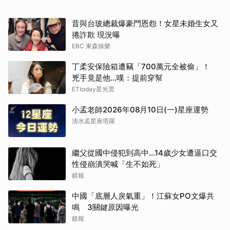
昔與台玻總裁爆豪門恩怨！女星未婚生女又
捲詐欺 現況曝
EBC 東森娛樂
丁柔安保險箱遭竊「700萬元全被偷」！
兇手竟是他...嘆：提前穿幫
ETtoday星光雲
小孟老師2026年08月10日(一)星座運勢
清水孟星座塔羅
繼父從國中侵犯到高中…14歲少女遭逼口交
性侵崩潰哭喊「生不如死」
鏡報
取消
中國「底層人戾氣重」！江蘇女PO文爆共
鳴 3關鍵原因曝光
鏡報