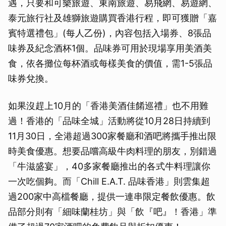
遇，只要和可樂旅遊、東南旅遊、易飛網、易遊網、
泰元旅行社及雄獅旅遊購買香港行程，即可獲贈「嘉
賓特選禮包」(每人乙份)，內容包括入場券、8張品
味券及紀念酒杯1個。品味券可用於現場享用美酒美
食，依各攤位每杯酒或每樣美食的價值，需1-5張品
味券兌換。
如果沒趕上10月的「香港美酒佳餚巡禮」也不用難
過！香港的「品味全城」活動將從10月28日持續到
11月30日，全港超過300家餐廳和酒吧將攜手推出限
時美食優惠。想要品嚐高級牛肉料理的朋友，別錯過
「牛滋盛宴」，40多家餐廳推出的各式牛料理讓你
一次吃個夠。而「Chill E.A.T. 品味香港」則雲集超
過200家中高檔餐廳，提供一連串限定餐飲優惠。飲
品部分則有「細味蘭桂坊」與「飲『吧』！香港」準