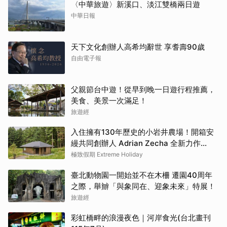
〈中華旅遊〉新溪口、淡江雙橋兩日遊
中華日報
天下文化創辦人高希均辭世 享耆壽90歲
自由電子報
父親節台中遊！從早到晚一日遊行程推薦，
美食、美景一次滿足！
旅遊經
入住擁有130年歷史的小岩井農場！開箱安
縵共同創辦人 Adrian Zecha 全新力作
「AZUMA FARM KOIWAI」體驗最高級的
極致假期 Extreme Holiday
奢華
臺北動物園一開始並不在木柵 遷園40周年
之際，舉辧「與象同在、迎象未來」特展！
旅遊經
彩虹橋畔的浪漫夜色｜河岸食光(台北畫刊