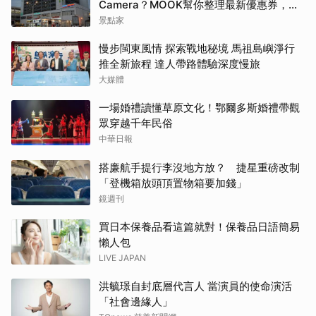
Camera？MOOK幫你整理最新優惠券，行
前趕快存手機，結帳直接用，最高省10%
景點家
慢步閩東風情 探索戰地秘境 馬祖島嶼淨行
推全新旅程 達人帶路體驗深度慢旅
大媒體
一場婚禮讀懂草原文化！鄂爾多斯婚禮帶觀
眾穿越千年民俗
中華日報
搭廉航手提行李沒地方放？ 捷星重磅改制
「登機箱放頭頂置物箱要加錢」
鏡週刊
買日本保養品看這篇就對！保養品日語簡易
懶人包
LIVE JAPAN
洪毓璟自封底層代言人 當演員的使命演活
「社會邊緣人」