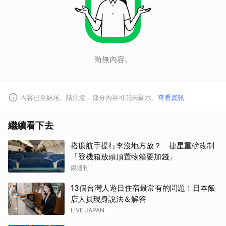
尚無內容。
內容已至結尾。請注意，部分內容可能未顯示。
查看資訊
繼續看下去
搭廉航手提行李沒地方放？ 捷星重磅改制
「登機箱放頭頂置物箱要加錢」
鏡週刊
13個台灣人遊日住宿最常有的問題！日本飯
店人員現身說法＆解答
LIVE JAPAN