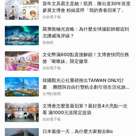
當年文具霸主是她！凱西．陳出道30年首度
參展文博會 粉絲直呼「我的青春回來了」
自由電子報
羅弗敦極光攻略：為什麼全球攝影師都追到
北挪威海岸線？
致旅程
文化幣滿600點直接解鎖！文博會快閃任務
搶「啾啾妹」限定徽章
自由電子報
韓國觀光公社重磅推出TAIWAN ONLY計
畫 團體與自由行雙軌企劃引領生活化旅遊
新風潮
台灣好新聞
文博會怎麼逛最划算？最好逛4大亮點一次
看 滿1000元送限定提袋
自由電子報
日本最後一天，為什麼大家都去Bic