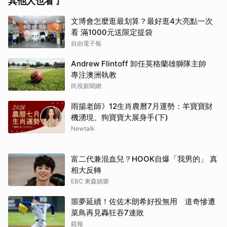
其他人也看了
文博會怎麼逛最划算？最好逛4大亮點一次
看 滿1000元送限定提袋
自由電子報
Andrew Flintoff 卸任英格蘭雄獅隊主帥
專注澳洲執教
民視新聞網
雨揚老師》12生肖農曆7月運勢：羊寶寶財
機湧現、狗寶寶大展身手(下)
Newtalk
取消
富二代兼混血兒？HOOK自爆「我男的」 真
相大反轉
EBC 東森娛樂
噩夢延續！佐佐木朗希好投無用 道奇慘遭
菜鳥再見轟狂吞7連敗
鏡報