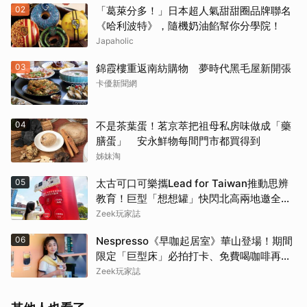
02
「葛萊分多！」日本超人氣甜甜圈品牌聯名
《哈利波特》，隨機奶油餡幫你分學院！
Japaholic
03
錦霞樓重返南紡購物 夢時代黑毛屋新開張
卡優新聞網
04
不是茶葉蛋！茗京萃把祖母私房味做成「藥
膳蛋」 安永鮮物每間門市都買得到
姊妹淘
05
太古可口可樂攜Lead for Taiwan推動思辨
教育！巨型「想想罐」快閃北高兩地邀全民
挑戰「打破慣性」
Zeek玩家誌
06
Nespresso《早咖起居室》華山登場！期間
限定「巨型床」必拍打卡、免費喝咖啡再拿
好禮
Zeek玩家誌