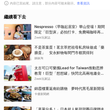
內容已至結尾。請注意，部分內容可能未顯示。
查看資訊
繼續看下去
Nespresso《早咖起居室》華山登場！期間
限定「巨型床」必拍打卡、免費喝咖啡再拿
好禮
Zeek玩家誌
不是茶葉蛋！茗京萃把祖母私房味做成「藥
膳蛋」 安永鮮物每間門市都買得到
姊妹淘
太古可口可樂攜Lead for Taiwan推動思辨
教育！巨型「想想罐」快閃北高兩地邀全民
挑戰「打破慣性」
Zeek玩家誌
錦霞樓重返南紡購物 夢時代黑毛屋新開張
卡優新聞網
「葛萊分多！」日本超人氣甜甜圈品牌聯名