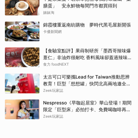
膳蛋」 安永鮮物每間門市都買得到
姊妹淘
錦霞樓重返南紡購物 夢時代黑毛屋新開張
卡優新聞網
【食驗室點評】果蒔制研所「墨西哥辣味爆
薏仁」非油炸很耐吃 香料風味卻蓋過辣味特
色
食力 foodNEXT
太古可口可樂攜Lead for Taiwan推動思辨
教育！巨型「想想罐」快閃北高兩地邀全民
挑戰「打破慣性」
Zeek玩家誌
Nespresso《早咖起居室》華山登場！期間
限定「巨型床」必拍打卡、免費喝咖啡再拿
好禮
Zeek玩家誌