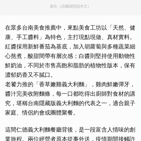
廣告（請繼續閱讀本文）
在眾多台南美食推薦中，來點美食工坊以「天然、健
康、手工醬料」為特色，主打現點現做、真材實料。
紅醬採用新鮮番茄為基底，加入胡蘿蔔與多種蔬菜細
心熬煮，酸甜間帶有層次感；白醬則堅持使用動物性
鮮奶油，不同於市售高飽和脂肪的植物性版本，保有
濃郁奶香又不膩口。
老饕力推的「香草嫩雞義大利麵」，雞肉鮮嫩彈牙，
醬汁完美收附麵條，每一口都吃得出廚師對食材的講
究，堪稱台南隱藏版義大利麵的代表之一，適合親子
家庭、情侶約會或團體聚餐。
這間仁德義大利麵餐廳背後，是一段富含人情味的創
業旅程。兩位經營者原本從事外送，疫情期間接觸許