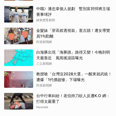
中職》潘忠韋個人規劃 暫別富邦悍將主場
賽事球評
緯來體育新聞
金髮妹「穿高衩透視裝」逛古蹟！遭女導覽
員1句勸離
民視新聞網
白海豚出現「海豚跳」路徑又變！今晚到明
天最靠近 風雨搖滾區曝光
三立新聞網
教授嗆「台灣沒2028大選」一醒來就武統！
遭爆「1代價超慘」下場曝光
民視新聞網
台中行車糾紛！老伯持刀砍人反遭K.O 網：
打得太嚴重了
Newtalk