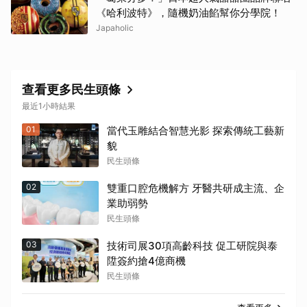
《哈利波特》，隨機奶油餡幫你分學院！
Japaholic
查看更多民生頭條
最近1小時結果
01
當代玉雕結合智慧光影 探索傳統工藝新
貌
民生頭條
02
雙重口腔危機解方 牙醫共研成主流、企
業助弱勢
民生頭條
03
技術司展30項高齡科技 促工研院與泰
陞簽約搶4億商機
民生頭條