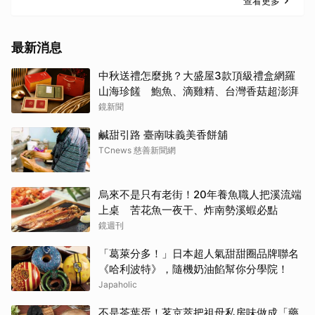
查看更多
最新消息
中秋送禮怎麼挑？大盛屋3款頂級禮盒網羅
山海珍饈 鮑魚、滴雞精、台灣香菇超澎湃
鏡新聞
鹹甜引路 臺南味義美香餅舖
TCnews 慈善新聞網
烏來不是只有老街！20年養魚職人把溪流端
上桌 苦花魚一夜干、炸南勢溪蝦必點
鏡週刊
「葛萊分多！」日本超人氣甜甜圈品牌聯名
《哈利波特》，隨機奶油餡幫你分學院！
Japaholic
不是茶葉蛋！茗京萃把祖母私房味做成「藥