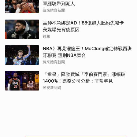
軍經驗帶到湖人
緯來體育新聞
巫師不急綁定AD！88億超大肥約先喊卡
美媒曝光背後原因
鏡報
NBA》再見灌籃王！McClung確定轉戰西班
牙聯賽 暫別NBA舞台
緯來體育新聞
「詹皇」降臨費城「季前賽門票」漲幅破
1400%！票務公司分析：非常罕見
民視新聞網