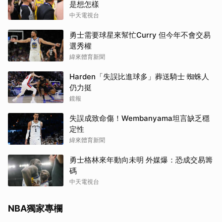
是想怎樣
中天電視台
勇士需要球星來幫忙Curry 但今年不會交易
取消
選秀權
緯來體育新聞
Harden「失誤比進球多」葬送騎士 蜘蛛人
仍力挺
鏡報
失誤成致命傷！Wembanyama坦言缺乏穩
定性
緯來體育新聞
勇士格林來年動向未明 外媒爆：恐成交易籌
碼
中天電視台
NBA獨家專欄