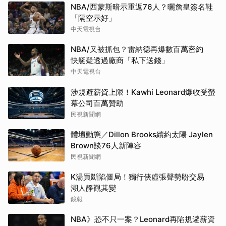
NBA/西蒙斯暗示重返76人？曬詹皇簽名鞋
「隔空示好」
中天電視台
NBA/又被抓包？雷納德再爆數百萬密約
快艇疑透過廠商「私下送錢」
中天電視台
涉規避薪資上限！Kawhi Leonard爆收受螢
幕公司百萬贊助
民視新聞網
體壇動態／Dillon Brooks續約太陽 Jaylen
Brown談76人新陣容
民視新聞網
K湯買斷陷僵局！獨行俠虛張聲勢盼交易
湖人靜觀其變
鏡報
NBA》恐不只一案？Leonard再陷規避薪資