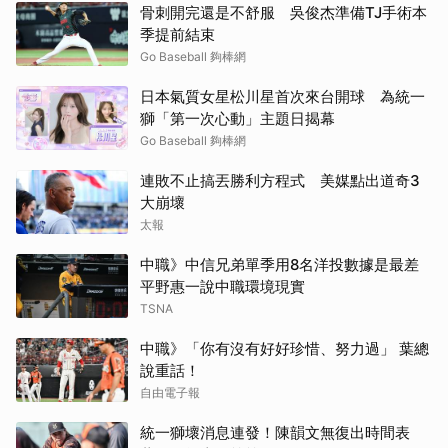
骨刺開完還是不舒服 吳俊杰準備TJ手術本
季提前結束
Go Baseball 夠棒網
日本氣質女星松川星首次來台開球 為統一
獅「第一次心動」主題日揭幕
Go Baseball 夠棒網
連敗不止搞丟勝利方程式 美媒點出道奇3
大崩壞
太報
中職》中信兄弟單季用8名洋投數據是最差
平野惠一說中職環境現實
TSNA
中職》「你有沒有好好珍惜、努力過」 葉總
說重話！
自由電子報
統一獅壞消息連發！陳韻文無復出時間表