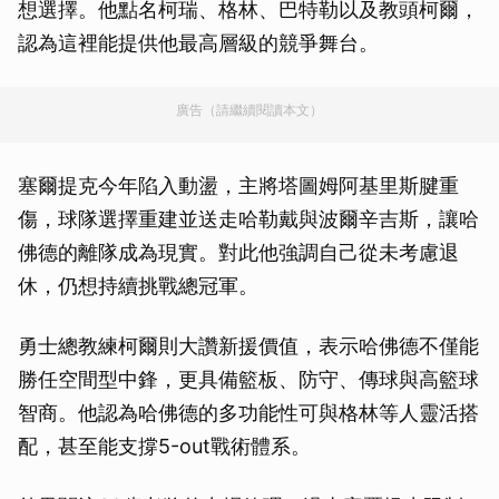
想選擇。他點名柯瑞、格林、巴特勒以及教頭柯爾，
認為這裡能提供他最高層級的競爭舞台。
廣告（請繼續閱讀本文）
塞爾提克今年陷入動盪，主將塔圖姆阿基里斯腱重
傷，球隊選擇重建並送走哈勒戴與波爾辛吉斯，讓哈
佛德的離隊成為現實。對此他強調自己從未考慮退
休，仍想持續挑戰總冠軍。
勇士總教練柯爾則大讚新援價值，表示哈佛德不僅能
勝任空間型中鋒，更具備籃板、防守、傳球與高籃球
智商。他認為哈佛德的多功能性可與格林等人靈活搭
配，甚至能支撐5-out戰術體系。