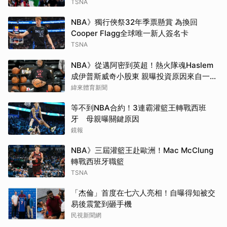
TSNA
NBA》獨行俠祭32年季票懸賞 為換回
Cooper Flagg全球唯一新人簽名卡
TSNA
NBA》從邁阿密到英超！熱火隊魂Haslem
成伊普斯威奇小股東 親曝投資原因來自一句
口號
緯來體育新聞
等不到NBA合約！3連霸灌籃王轉戰西班
牙 母親曝關鍵原因
鏡報
NBA》三屆灌籃王赴歐洲！Mac McClung
轉戰西班牙職籃
TSNA
「杰倫」首度在七六人亮相！自曝得知被交
易後震驚到砸手機
民視新聞網