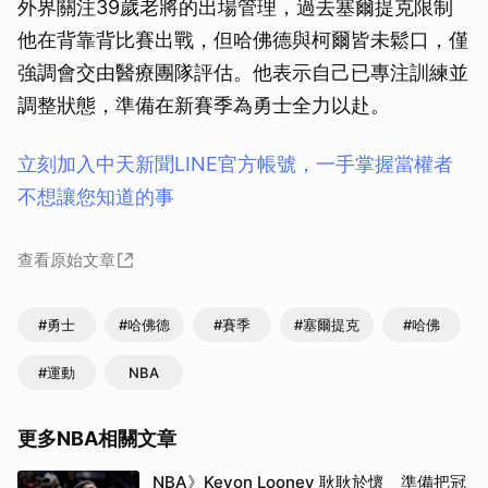
外界關注39歲老將的出場管理，過去塞爾提克限制
他在背靠背比賽出戰，但哈佛德與柯爾皆未鬆口，僅
強調會交由醫療團隊評估。他表示自己已專注訓練並
調整狀態，準備在新賽季為勇士全力以赴。
立刻加入中天新聞LINE官方帳號，一手掌握當權者
不想讓您知道的事
查看原始文章
#勇士
#哈佛德
#賽季
#塞爾提克
#哈佛
#運動
NBA
更多NBA相關文章
NBA》Kevon Looney 耿耿於懷 準備把冠