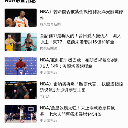
NBA最新消息
NBA》苦命能否披紫金戰袍 隊記曝光關鍵條
件
緯來體育新聞
童話裡都是騙人的！昔日愛人變仇人 湖人
少主「東77」遭前未婚妻討16億和解金
民視新聞網
NBA/氣到把手機丟飛！布朗首揭被交易到
76人心境：沒跟塔圖姆聯絡
中天電視台
NBA》雷納德再爆「幽靈代言」 快艇遭指控
透過第3方規避薪資上限
TSNA
NBA/詹皇效應太狂！未上場就掀票房風
暴 七六人門票需求暴增1454%
中天電視台