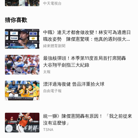
中天電視台
猜你喜歡
中職》連天才都會做改變！林安可為適應日
職改姿勢 陳傑憲驚嘆：他真的遇到很大挫
折
緯來體育新聞
最強核彈頭！本季第11度首局首打席開轟
大谷翔平劍指三大紀錄
太報
漂洋過海復健 曾品洋重拾火球
自由電子報
統一獅》陳傑憲開轟有原因！ 「我之前從來
沒有這麼慘」
TSNA