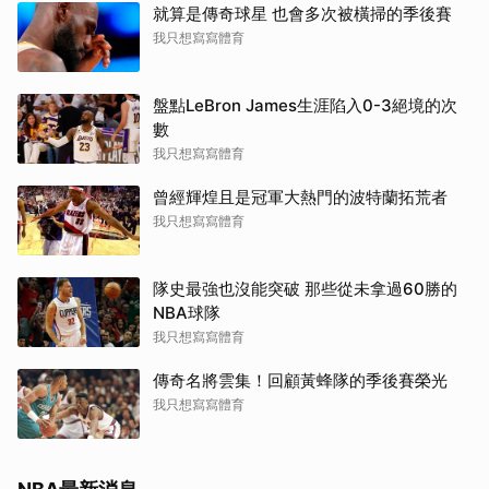
就算是傳奇球星 也會多次被橫掃的季後賽
我只想寫寫體育
盤點LeBron James生涯陷入0-3絕境的次
數
我只想寫寫體育
曾經輝煌且是冠軍大熱門的波特蘭拓荒者
我只想寫寫體育
隊史最強也沒能突破 那些從未拿過60勝的
NBA球隊
我只想寫寫體育
傳奇名將雲集！回顧黃蜂隊的季後賽榮光
我只想寫寫體育