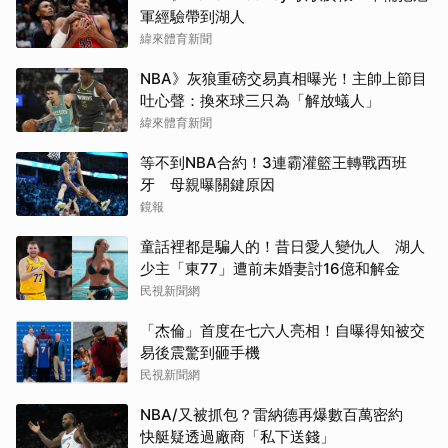
軍經驗帶到湖人
緯來體育新聞
NBA》灰狼重磅交易真相曝光！主帥上節目
吐心聲：換來球三只為「解放蟻人」
緯來體育新聞
等不到NBA合約！3連霸灌籃王轉戰西班
牙 母親曝關鍵原因
鏡報
童話裡都是騙人的！昔日愛人變仇人 湖人
少主「東77」遭前未婚妻討16億和解金
民視新聞網
「杰倫」首度在七六人亮相！自曝得知被交
易後震驚到砸手機
民視新聞網
NBA/又被抓包？雷納德再爆數百萬密約
快艇疑透過廠商「私下送錢」