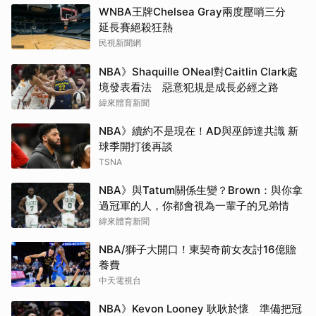
WNBA王牌Chelsea Gray兩度壓哨三分
延長賽絕殺狂熱
民視新聞網
NBA》Shaquille ONeal對Caitlin Clark處
境發表看法 惡意犯規是成長必經之路
緯來體育新聞
NBA》續約不是現在！AD與巫師達共識 新
球季開打後再談
TSNA
NBA》與Tatum關係生變？Brown：與你拿
過冠軍的人，你都會視為一輩子的兄弟情
緯來體育新聞
NBA/獅子大開口！東契奇前女友討16億贍
養費
中天電視台
NBA》Kevon Looney 耿耿於懷 準備把冠