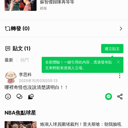
蘇智傑歸隊再等等
鏡報
轉發 (0)
貼文 (1)
建立貼文
最新
熱門
全新體驗！一鍵引用此內容，透過發布貼
文來輕鬆表達個人立場。
李思科
2025年10月03日05:13
哪裡奇怪也沒說清楚講明白！！
NBA焦點球星
烙湖人球員圍堵裁判！里夫斯嗆：朝我臉吼