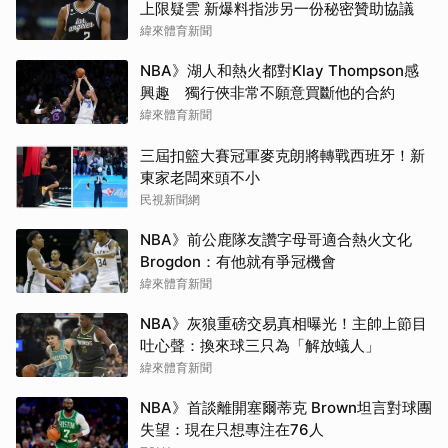
上限疑雲 新爆料指涉另一份秘密贊助協議
緯來體育新聞
NBA》湖人和熱火都對Klay Thompson感
興趣 獨行俠非常不願意買斷他的合約
緯來體育新聞
三屆扣籃大賽冠軍麥克朗將轉戰西班牙！新
東家老闆來頭不小
民視新聞網
NBA》前公鹿隊友讚字母哥適合熱火文化
Brogdon：有他就有爭冠機會
緯來體育新聞
NBA》灰狼重磅交易真相曝光！主帥上節目
吐心聲：換來球三只為「解放蟻人」
緯來體育新聞
NBA》首談離開塞爾蒂克 Brown坦言對球團
失望：現在只想專注在76人