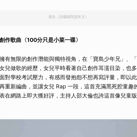
廣告（請繼續閱讀本文）
創作歌曲〈100分只是小菜一碟〉
擁有無限的創作潛能與獨特視角，在「寶島少年兄」、「
女兒做歌的經歷，女兒平時看著自己創作耳濡目染，也多
面對學校考試壓力，有感而發抱怨不想再寫評量，即以此
再重新編曲，並讓女兒 Rap 一段，這首充滿黑死腔童趣的
表在網路上即大獲好評，主持人邵大倫也誇這首像兒童版