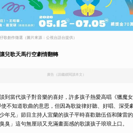
語囡仔歌創作徵選（圖片來源：公視台語台提供）
讓兒歌天馬行空劇情翻轉
廣告（請繼續閱讀本文）
談到當代孩子對音樂的喜好，許多孩子熱愛高唱《獵魔女
〉，即使不知道歌曲的意思，但因為歌旋律好聽、好唱、深受
少年兄」節目主持人宜蘭的孩子平時喜歡聽伍佰和陳雷的
臭臭」這句無厘頭又充滿畫面感的歌讓孩子琅琅上口。