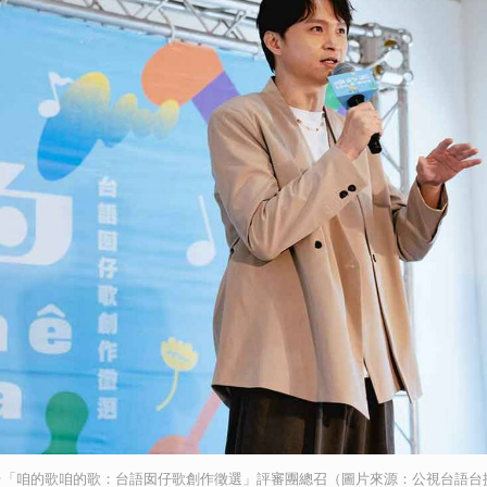
「咱的歌咱的歌：台語囡仔歌創作徵選」評審團總召（圖片來源：公視台語台提