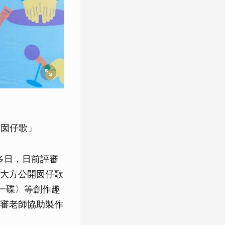
語囡仔歌」
多日，日前評審
大方公開囡仔歌
一碟〉等創作趣
審老師協助製作