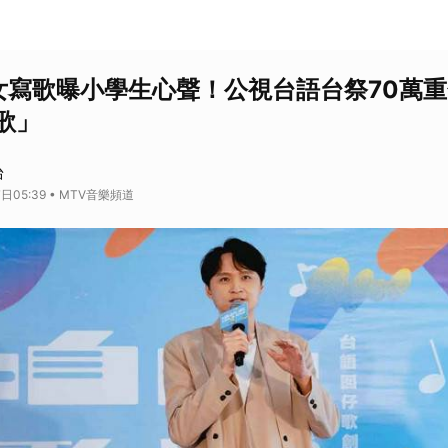
女寫歌曝小學生心聲！公視台語台祭70萬重
歌」
台
日05:39 • MTV音樂頻道