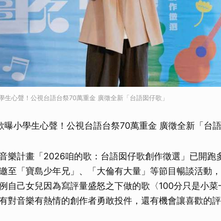
學生心聲！公視台語台祭70萬重金 廣徵全新「台語囡仔歌」
歌曝小學生心聲！公視台語台祭70萬重金 廣徵全新「台
音樂計畫「2026咱的歌：台語囡仔歌創作徵選」已開跑
邀至「寶島少年兄」、「大倫有大量」等節目暢談活動，
例自己女兒因為寫評量盛怒之下做的歌〈100分只是小菜
有對音樂有熱情的創作者勇敢投件，還有機會讓喜歡的評