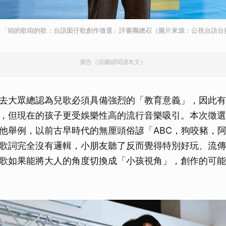
取消
台「咱的歌咱的歌：台語囡仔歌創作徵選」評審團總召（圖片來源：公視台語台
廣告（請繼續閱讀本文）
去大眾總認為兒歌必須具備強烈的「教育意義」，因此有
，但現在的孩子更受娛樂性高的流行音樂吸引。本次徵選
他舉例，以前古早時代的無厘頭俗諺「ABC，狗咬豬，
歌詞完全沒有邏輯，小朋友聽了反而覺得特別好玩、流傳
歌如果能將大人的角度切換成「小孩視角」，創作的可能