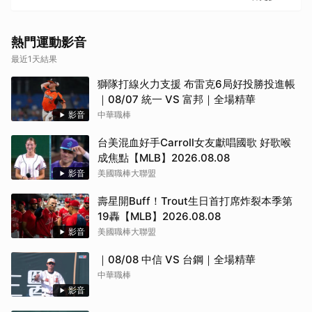
熱門運動影音
最近1天結果
獅隊打線火力支援 布雷克6局好投勝投進帳
｜08/07 統一 VS 富邦｜全場精華
影音
中華職棒
台美混血好手Carroll女友獻唱國歌 好歌喉
成焦點【MLB】2026.08.08
影音
美國職棒大聯盟
壽星開Buff！Trout生日首打席炸裂本季第
19轟【MLB】2026.08.08
影音
美國職棒大聯盟
｜08/08 中信 VS 台鋼｜全場精華
中華職棒
影音