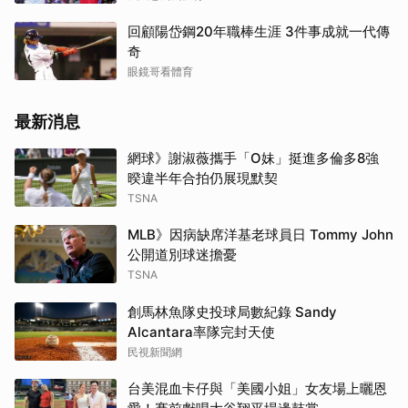
回顧陽岱鋼20年職棒生涯 3件事成就一代傳
奇
眼鏡哥看體育
最新消息
網球》謝淑薇攜手「O妹」挺進多倫多8強
暌違半年合拍仍展現默契
TSNA
MLB》因病缺席洋基老球員日 Tommy John
公開道別球迷擔憂
TSNA
創馬林魚隊史投球局數紀錄 Sandy
Alcantara率隊完封天使
民視新聞網
台美混血卡仔與「美國小姐」女友場上曬恩