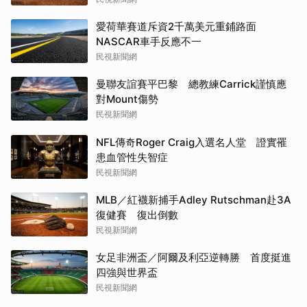
愛荷華賽道斥資2千萬美元重鋪路面
NASCAR車手反應不一
民視新聞網
曼聯友誼賽平巴黎 總教練Carrick謹慎應
對Mount傷勢
民視新聞網
NFL傳奇Roger Craig入選名人堂 證實罹
患血管性失智症
民視新聞網
MLB／紅襪新捕手Adley Rutschman赴3A
復健賽 復出倒數
民視新聞網
女足非洲盃／阿爾及利亞逆轉勝 首度挺進
四強與世界盃
民視新聞網