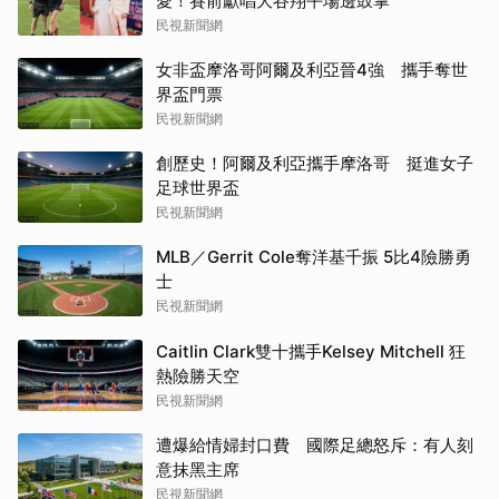
愛！賽前獻唱大谷翔平場邊鼓掌
民視新聞網
女非盃摩洛哥阿爾及利亞晉4強 攜手奪世
界盃門票
民視新聞網
創歷史！阿爾及利亞攜手摩洛哥 挺進女子
足球世界盃
民視新聞網
MLB／Gerrit Cole奪洋基千振 5比4險勝勇
士
民視新聞網
Caitlin Clark雙十攜手Kelsey Mitchell 狂
熱險勝天空
民視新聞網
遭爆給情婦封口費 國際足總怒斥：有人刻
意抹黑主席
民視新聞網