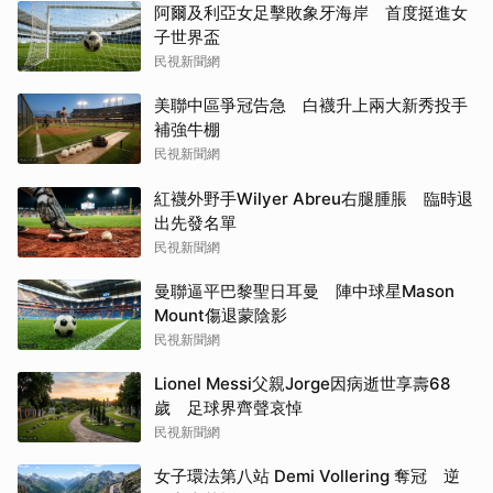
阿爾及利亞女足擊敗象牙海岸 首度挺進女
子世界盃
民視新聞網
美聯中區爭冠告急 白襪升上兩大新秀投手
補強牛棚
民視新聞網
紅襪外野手Wilyer Abreu右腿腫脹 臨時退
出先發名單
民視新聞網
曼聯逼平巴黎聖日耳曼 陣中球星Mason
Mount傷退蒙陰影
民視新聞網
Lionel Messi父親Jorge因病逝世享壽68
歲 足球界齊聲哀悼
民視新聞網
女子環法第八站 Demi Vollering 奪冠 逆