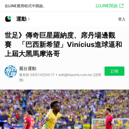
以LINE開啟
在LINE應用程式中開啟。
運動
登入
世足》傳奇巨星羅納度、席丹場邊觀
賽 「巴西新希望」Vinícius進球逼和
上屆大黑馬摩洛哥
麗台運動
訂閱
發布於 06月14日00:17 • edit@ltsports.com.tw (沈明
璁)