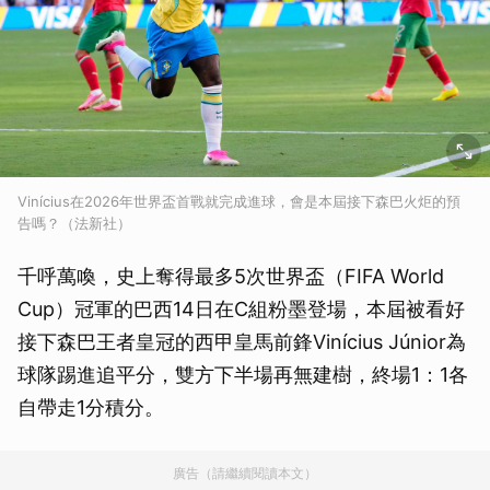
Vinícius在2026年世界盃首戰就完成進球，會是本屆接下森巴火炬的預
告嗎？（法新社）
千呼萬喚，史上奪得最多5次世界盃（FIFA World
Cup）冠軍的巴西14日在C組粉墨登場，本屆被看好
接下森巴王者皇冠的西甲皇馬前鋒Vinícius Júnior為
球隊踢進追平分，雙方下半場再無建樹，終場1：1各
自帶走1分積分。
廣告（請繼續閱讀本文）