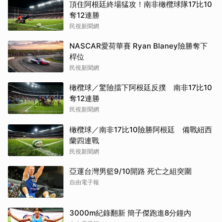
頂住阿根廷終場猛攻！南非橄欖球隊17比10
奪12連勝
民視新聞網
NASCAR愛荷華賽 Ryan Blaney險勝奪下
桿位
民視新聞網
橄欖球／驚險擋下阿根廷反撲 南非17比10
奪12連勝
民視新聞網
橄欖球／南非17比10險勝阿根廷 備戰紐西
蘭四連戰
民視新聞網
亞運台灣男籃9/10開路 死亡之組突圍
自由電子報
3000m紀錄翻新 簡子傑跑進8分鐘內