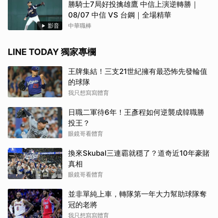
勝騎士7局好投擒雄鷹 中信上演逆轉勝｜
08/07 中信 VS 台鋼｜全場精華
影音
中華職棒
LINE TODAY 獨家專欄
王牌集結！三支21世紀擁有最恐怖先發輪值
的球隊
我只想寫寫體育
日職二軍待6年！王彥程如何逆襲成韓職勝
投王？
眼鏡哥看體育
換來Skubal三連霸就穩了？道奇近10年豪賭
真相
眼鏡哥看體育
並非單純上車，轉隊第一年大力幫助球隊奪
冠的老將
我只想寫寫體育