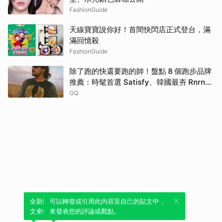
FashionGuide
天線寶寶說你好！首間快閃店正式登台，滿
滿回憶殺
FashionGuide
除了跑的快還要跑的帥！盤點 8 個跑步品牌
推薦：時髦首選 Satisfy、韓國最夯 Rnrn
全都要擁有！
GQ
全新體驗！一鍵引用此內容，透過發布貼
可以轉發或引用此內容至自己的貼文中，
文來輕鬆表達個人立場。
來發表您的評論或觀點。