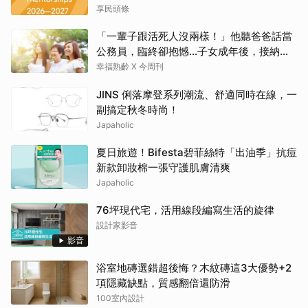
享民頭條
「一輩子跟活死人沒兩樣！」他聽爸爸話當
公務員，臨終卻抱憾…子女成年後，接納與
欣賞就夠了
幸福熟齡 X 今周刊
JINS 俐落摩登系列潮流、舒適同時在線，一
副搞定秋冬時尚！
Japaholic
夏日旅遊！Bifesta碧菲絲特「出油季」抗痘
新款卸妝棉一張守護肌膚清爽
Japaholic
76坪現代宅，活用線段編寫生活的旋律
設計家影音
影音
浴室地磚選錯超後悔？木紋磚這3大優勢+2
項隱藏缺點，質感翻倍還防滑
100室內設計