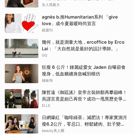
女人我最大
agnès b.推Humanitarian系列 「give
love」成今夏最暖時尚宣言
鏡週刊
幾何，就是測量大地，ercoffice by Erco
Lai：「大自然就是最好的設計導師。」
GQ
狂瘦 6 公斤！鍾麗緹愛女 Jaden 自曝節食
瘦身，低血糖纏身急喊別模仿
姊妹淘
陳哲遠《御廷謠》皇帝古裝帥顏再攀巔峰！
吳謹言竟是妲己再世？成功一甩黑歷史爭議
| ELLE
ELLE
日網爆紅「咖啡綠茶」減肥法！專家實測月
瘦6.2公斤，零忌口、輕鬆鏟肉、肚子變
小！
beauty美人圈