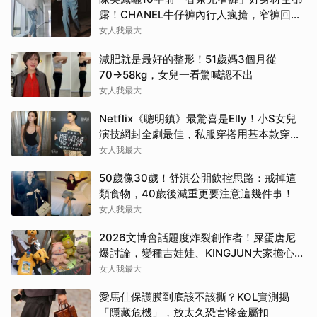
露！CHANEL牛仔褲內行人瘋搶，窄褲回歸
必看這幾條
女人我最大
減肥就是最好的整形！51歲媽3個月從
70→58kg，女兒一看驚喊認不出
女人我最大
Netflix《聰明鎮》最驚喜是Elly！小S女兒
演技網封全劇最佳，私服穿搭用基本款穿出
高級感
女人我最大
50歲像30歲！舒淇公開飲控思路：戒掉這
類食物，40歲後減重更要注意這幾件事！
女人我最大
2026文博會話題度炸裂創作者！屎蛋唐尼
爆討論，變種吉娃娃、KINGJUN大家擔心買
不到
女人我最大
愛馬仕保護膜到底該不該撕？KOL實測揭
「隱藏危機」，放太久恐害慘金屬扣