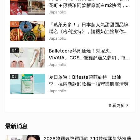
花町＋孫藝珍同款膠原蛋白m2快閃，8
月週末必逛這2大爆款景點
Japaholic
03
「葛萊分多！」日本超人氣甜甜圈品牌
聯名《哈利波特》，隨機奶油餡幫你分
學院！
Japaholic
04
Balletcore熱潮延燒！鬼塚虎、
VIVAIA、COS…優雅舒適又夢幻，每
雙都想包色
Japaholic
05
夏日旅遊！Bifesta碧菲絲特「出油
季」抗痘新款卸妝棉一張守護肌膚清爽
Japaholic
查看更多
最新消息
2026韓國氣墊買哪款？10款韓國氣墊推薦