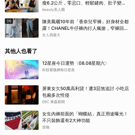
瘦6.2公斤，零忌口、輕鬆鏟肉、肚子變
小！
beauty美人圈
取消
06
陳美鳳曬10年前「香奈兒窄褲」好身材全都
露！CHANEL牛仔褲內行人瘋搶，窄褲回歸
必看這幾條
女人我最大
其他人也看了
12星座今日運勢〈08.08星期六〉
科技紫微網每日星座
屏東女欠50萬高利貸！遭3惡煞追討 小吃店
包廂多次性侵
EBC 東森新聞
女生內褲前面的「蝴蝶結」真正用途曝光！
不只裝飾還有2大神功能
造咖