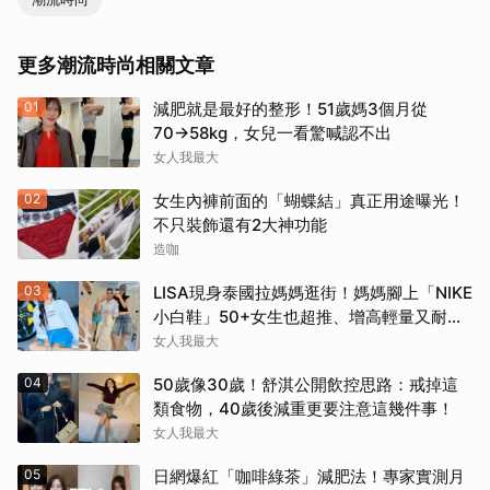
更多潮流時尚相關文章
01
減肥就是最好的整形！51歲媽3個月從
70→58kg，女兒一看驚喊認不出
女人我最大
02
女生內褲前面的「蝴蝶結」真正用途曝光！
不只裝飾還有2大神功能
造咖
03
LISA現身泰國拉媽媽逛街！媽媽腳上「NIKE
小白鞋」50+女生也超推、增高輕量又耐
走！
女人我最大
04
50歲像30歲！舒淇公開飲控思路：戒掉這
類食物，40歲後減重更要注意這幾件事！
女人我最大
05
日網爆紅「咖啡綠茶」減肥法！專家實測月