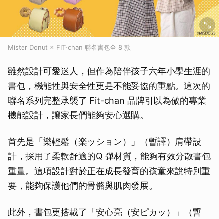
Mister Donut × FIT-chan 聯名書包全 8 款
雖然設計可愛迷人，但作為陪伴孩子六年小學生涯的
書包，機能性與安全性更是不能妥協的重點。這次的
聯名系列完整承襲了 Fit-chan 品牌引以為傲的專業
機能設計，讓家長們能夠安心選購。
首先是「樂輕鬆（楽ッション）」（暫譯）肩帶設
計，採用了柔軟舒適的Q 彈材質，能夠有效分散書包
重量。這項設計對於正在成長發育的孩童來說特別重
要，能夠保護他們的骨骼與肌肉發展。
此外，書包更搭載了「安心亮（安ピカッ）」（暫