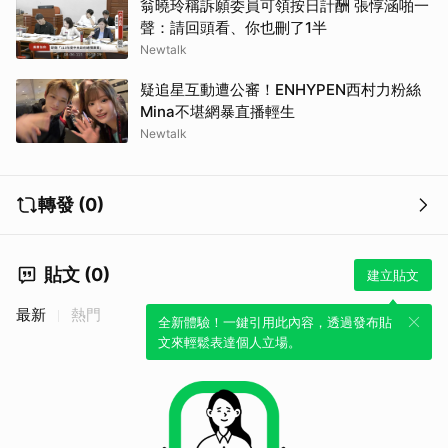
翁曉玲稱訴願委員可領按日計酬 張惇涵啪一
聲：請回頭看、你也刪了1半
Newtalk
疑追星互動遭公審！ENHYPEN西村力粉絲
Mina不堪網暴直播輕生
Newtalk
轉發 (0)
貼文 (0)
建立貼文
最新
熱門
全新體驗！一鍵引用此內容，透過發布貼
文來輕鬆表達個人立場。