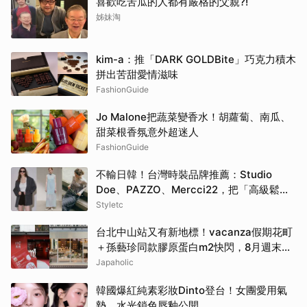
喜歡吃苦瓜的人都有嚴格的父親?!
姊妹淘
kim-a：推「DARK GOLDBite」巧克力積木
拼出苦甜愛情滋味
FashionGuide
Jo Malone把蔬菜變香水！胡蘿蔔、南瓜、
甜菜根香氛意外超迷人
FashionGuide
不輸日韓！台灣時裝品牌推薦：Studio
Doe、PAZZO、Mercci22，把「高級鬆弛
感」穿成日常
Styletc
台北中山站又有新地標！vacanza假期花町
＋孫藝珍同款膠原蛋白m2快閃，8月週末必
逛這2大爆款景點
Japaholic
韓國爆紅純素彩妝Dinto登台！女團愛用氣
墊、水光鎖色唇釉公開