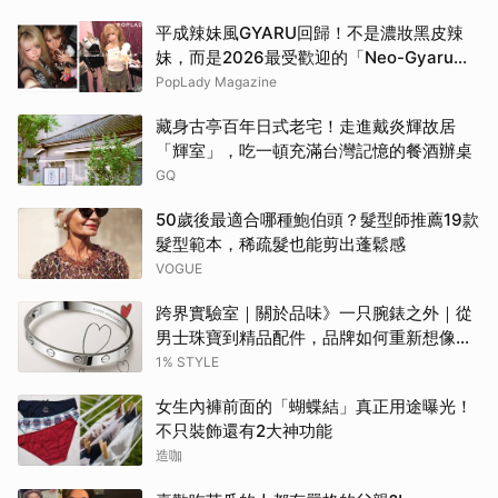
平成辣妹風GYARU回歸！不是濃妝黑皮辣
妹，而是2026最受歡迎的「Neo-Gyaru」
穿搭，把平成DNA穿進日常
PopLady Magazine
藏身古亭百年日式老宅！走進戴炎輝故居
「輝室」，吃一頓充滿台灣記憶的餐酒辦桌
GQ
50歲後最適合哪種鮑伯頭？髮型師推薦19款
髮型範本，稀疏髮也能剪出蓬鬆感
VOGUE
跨界實驗室｜關於品味》一只腕錶之外｜從
男士珠寶到精品配件，品牌如何重新想像當
代男性？
1% STYLE
女生內褲前面的「蝴蝶結」真正用途曝光！
不只裝飾還有2大神功能
造咖