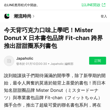
以LINE開啟
在LINE應用程式中開啟。
潮流時尚
登入
今天背巧克力口味上學吧！Mister
Donut X 日本書包品牌 Fit-chan 跨界
推出甜甜圈系列書包
Japaholic
訂閱
發布於 01月10日00:30 • Japaholic 編輯部
說到能讓孩子們期待滿滿的開學季，除了新學期的開
始，最令人興奮的莫過於能背上喜愛的書包！而日本
知名甜甜圈品牌 Mister Donut（ミスタードーナ
ツ）與專業書包品牌 Fit-chan（フィットちゃん）
攜手合作，推出了超級可愛的聯名書包系列，將在