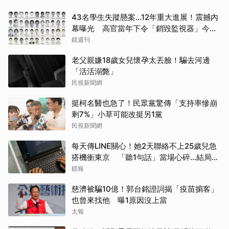
43名學生失蹤懸案...12年重大進展！震撼內
幕曝光 高官當年下令「銷毀監視器」今遭
逮
鏡週刊
老父親嫌18歲女兒懷孕太丟臉！騙去河邊
「活活溺斃」
民視新聞網
挺柯名醫也急了！民眾黨驚傳「支持率慘崩
剩7%」小草可能改挺另1黨
民視新聞網
每天傳LINE關心！她2天聯絡不上25歲兒急
搭機衝東京 「聽1句話」當場心碎...結局看
哭網
鏡報
慈濟被騙10億！郭台銘證詞揭「疫苗掮客」
也曾來找他 曝1原因沒上當
太報