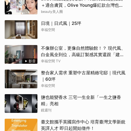
＋適合膚質，Olive Young爆紅款台灣也能
買
beauty美人圈
日境｜日式風｜25坪
幸福空間
不像辦公室，更像自然體驗館！？ 現代風、
白金風全到位，高級訂製感其實還跟「建築
腦」有關？！
影音
幸福空間 TV
整合家人需求 重塑中古屋精緻宅邸｜現代風
｜60坪
幸福空間
鹽也能變香水 三宅一生全新「一生之鹽香
精」亮相
鏡週刊
臺文館攜手英國寫作中心 培育臺灣文學新銳
英譯人才 即日起開始徵件！