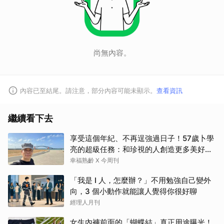
尚無內容。
內容已至結尾。請注意，部分內容可能未顯示。
查看資訊
繼續看下去
享受這個年紀、不再逞強過日子！57歲卜學
亮的超級任務：和珍視的人創造更多美好記
憶
幸福熟齡 X 今周刊
「我是 I 人，怎麼辦？」不用勉強自己變外
向，3 個小動作就能讓人覺得你很好聊
經理人月刊
女生內褲前面的「蝴蝶結」真正用途曝光！