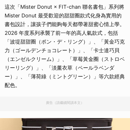
這次「Mister Donut × FIT-chan 聯名書包」系列將
Mister Donut 最受歡迎的甜甜圈款式化身為實用的
書包設計，讓孩子們能夠每天都帶著甜蜜心情上學。
2026 年度系列承襲了前一年的高人氣款式，包括
「波堤甜甜圈（ポン・デ・リング）」、「黃金巧克
力（ゴールデンチョコレート）」、「卡士達巧貝
（エンゼルクリーム）」、「草莓黃金圈（ストロベ
リーリング）」、「淡薰衣草（ペールラベンダ
ー）」、「薄荷綠（ミントグリーン）」等六款經典
配色。
廣告（請繼續閱讀本文）