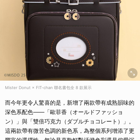
Mister Donut × FIT-chan 聯名書包全 8 款展示
而今年更令人驚喜的是，新增了兩款帶有成熟韻味的
深色系配色——「歐菲香（オールドファッショ
ン）」與「雙倍巧克力（ダブルチョコレート）」。
這兩款帶有微苦色調的新色系，為整個系列增添了更