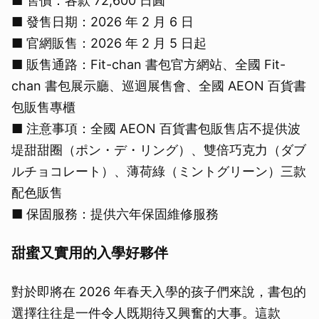
■ 售價：各款 72,600 日圓
■ 發售日期：2026 年 2 月 6 日
■ 官網販售：2026 年 2 月 5 日起
■ 販售通路：Fit-chan 書包官方網站、全國 Fit-
chan 書包展示廳、巡迴展售會、全國 AEON 百貨書
包販售專櫃
■ 注意事項：全國 AEON 百貨書包販售店不提供波
堤甜甜圈（ポン・デ・リング）、雙倍巧克力（ダブ
ルチョコレート）、薄荷綠（ミントグリーン）三款
配色販售
■ 保固服務：提供六年保固維修服務
甜蜜又實用的入學好夥伴
對於即將在 2026 年春天入學的孩子們來說，書包的
選擇往往是一件令人既期待又興奮的大事。這款