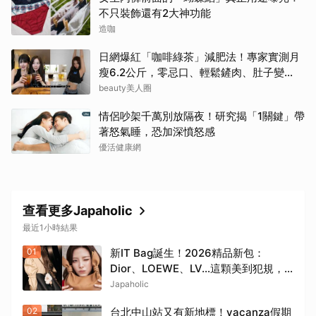
不只裝飾還有2大神功能
造咖
日網爆紅「咖啡綠茶」減肥法！專家實測月
瘦6.2公斤，零忌口、輕鬆鏟肉、肚子變
小！
beauty美人圈
情侶吵架千萬別放隔夜！研究揭「1關鍵」帶
著怒氣睡，恐加深憤怒感
優活健康網
查看更多Japaholic
最近1小時結果
01
新IT Bag誕生！2026精品新包：
Dior、LOEWE、LV…這顆美到犯規，
日妞都搶買
Japaholic
02
台北中山站又有新地標！vacanza假期