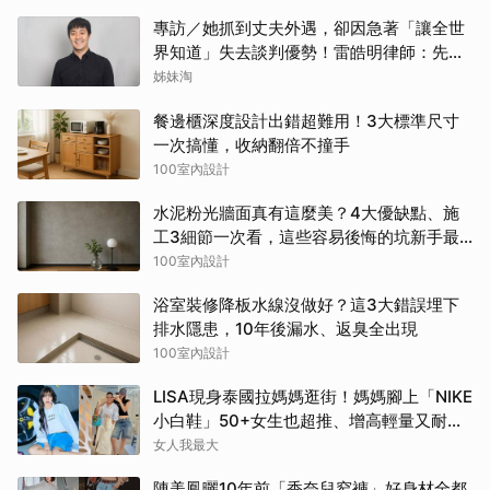
專訪／她抓到丈夫外遇，卻因急著「讓全世
界知道」失去談判優勢！雷皓明律師：先守
住證據，才有選擇
姊妹淘
餐邊櫃深度設計出錯超難用！3大標準尺寸
一次搞懂，收納翻倍不撞手
100室內設計
水泥粉光牆面真有這麼美？4大優缺點、施
工3細節一次看，這些容易後悔的坑新手最
常踩
100室內設計
浴室裝修降板水線沒做好？這3大錯誤埋下
排水隱患，10年後漏水、返臭全出現
100室內設計
LISA現身泰國拉媽媽逛街！媽媽腳上「NIKE
小白鞋」50+女生也超推、增高輕量又耐
走！
女人我最大
陳美鳳曬10年前「香奈兒窄褲」好身材全都