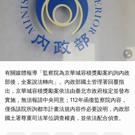
取消
有關媒體報導「監察院為京華城容積獎勵案約詢內政
部後，全案說法轉向」。內政部國土管理署回覆指
出，京華城容積獎勵案依法由臺北市政府核定並發布
實施，無須報請中央同意；112年函復監察院內容，
僅係該院所詢都市計畫法規內容作必要說明，內政部
國土署尊重司法單位調查權責，並依法配合偵查。