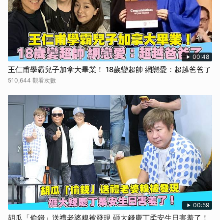
00:48
王仁甫學霸兒子加拿大畢業！ 18歲變超帥 網戀愛：超越爸爸了
510,644 觀看次數
00:59
胡瓜「偷錢」送禮老婆糗被發現 砸大錢慶丁柔安生日害羞了！