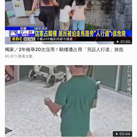
01:50
獨家／2年檢舉20次沒用！騎樓遭占用「另設人行道」挨批
80,673 觀看次數
00:44