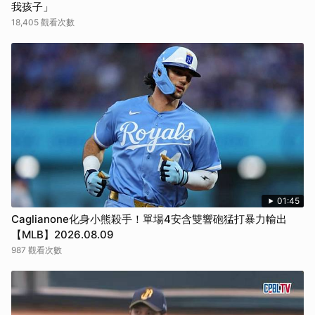
我孩子」
18,405 觀看次數
01:45
Caglianone化身小熊殺手！單場4安含雙響砲猛打暴力輸出
【MLB】2026.08.09
987 觀看次數