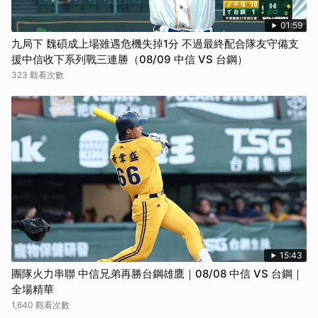
01:59
九局下 魏碩成上場雖遇危機失掉1分 不過最終配合隊友守備支
援中信收下系列戰三連勝（08/09 中信 VS 台鋼）
323 觀看次數
15:43
團隊火力串聯 中信兄弟再勝台鋼雄鷹｜08/08 中信 VS 台鋼｜
全場精華
1,640 觀看次數