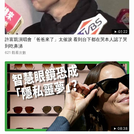
01:22
許富凱演唱會「爸爸來了」太催淚 看到台下都在哭本人認了哭
到吃鼻涕
621 觀看次數
08:38