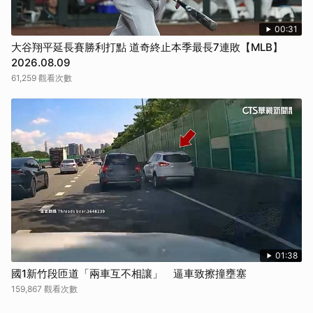
00:31
大谷翔平延長賽勝利打點 道奇終止本季最長7連敗【MLB】
2026.08.09
61,259 觀看次數
01:38
國1新竹段匝道「兩車互不相讓」 逼車致擦撞壅塞
159,867 觀看次數