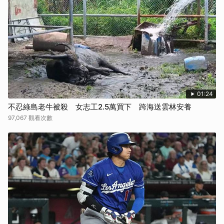
01:24
不忍綠島老牛被殺 女志工2.5萬買下 跨海送雲林安養
97,067 觀看次數