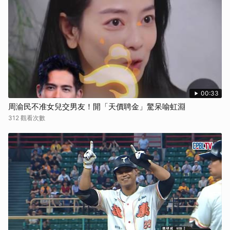
00:33
周渝民不准女兒交男友！開「天價聘金」驚呆喻虹淵
312 觀看次數