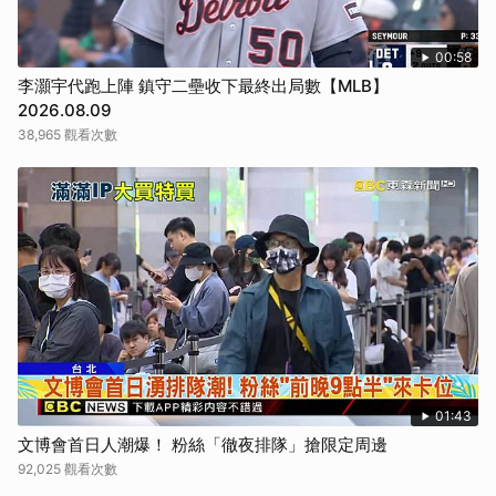
取消
00:58
李灝宇代跑上陣 鎮守二壘收下最終出局數【MLB】
2026.08.09
38,965 觀看次數
01:43
文博會首日人潮爆！ 粉絲「徹夜排隊」搶限定周邊
92,025 觀看次數