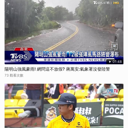
01:48
陽明山強風豪雨! 網問這不放假? 蔣萬安:氣象署沒發陸警
73 觀看次數