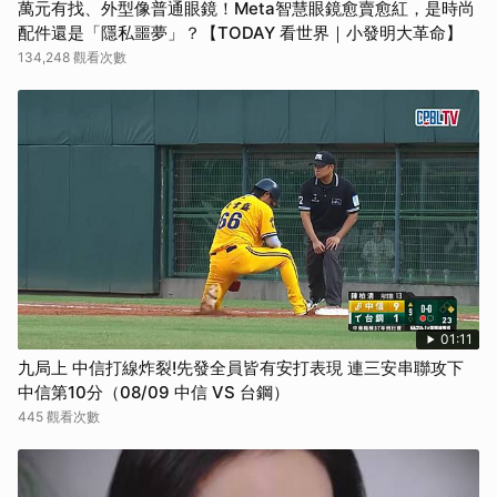
萬元有找、外型像普通眼鏡！Meta智慧眼鏡愈賣愈紅，是時尚
配件還是「隱私噩夢」？【TODAY 看世界｜小發明大革命】
134,248 觀看次數
01:11
九局上 中信打線炸裂!先發全員皆有安打表現 連三安串聯攻下
中信第10分（08/09 中信 VS 台鋼）
445 觀看次數