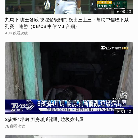
00:43
九局下 琥王發威!陳琥登板關門 投出三上三下幫助中信收下系
列賽二連勝（08/08 中信 VS 台鋼）
436 觀看次數
01:40
8孩擠4坪房 廚房.廁所髒亂.垃圾炸出屋
78 觀看次數