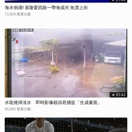
海水倒灌! 基隆愛四路一帶淹成河 魚漂上街
72,826 觀看次數
01:42
水龍捲掃淡水 即時影像鏡頭君捕捉「生成畫面」
65,962 觀看次數