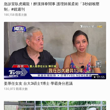
急診室臥虎藏龍！醉漢揮拳鬧事 護理師展柔術「3秒鎖喉壓
制」#鏡週刊
190,158 觀看次數
01:55
姜厚任女友 台大3碩士1博士 學霸身分惹議
130,972 觀看次數