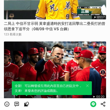
01:17
二局上 中信不甘示弱 黃韋盛適時的安打送回擊出二壘長打的曾
頌恩拿下追平分（08/09 中信 VS 台鋼）
123 觀看次數
全新體驗！一鍵引用此內容，透過發布貼
可以轉發或引用此內容至自己的貼文中，
文來輕鬆表達個人立場。
來發表您的評論或觀點。
00:20
壽星開Buff！Trout生日首打席炸裂本季第19轟【MLB】
2026.08.08