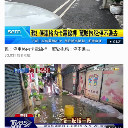
01:21
難！停車格內卡電線桿 駕駛抱怨：停不進去
33,931 觀看次數
01:44