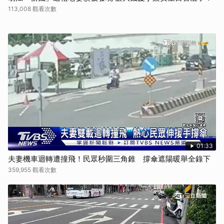
113,008 觀看次數
01:33
夫妻機車迴轉遭撞飛！民眾秒圍三角錐 撐傘遮陽暖舉全錄下
359,955 觀看次數