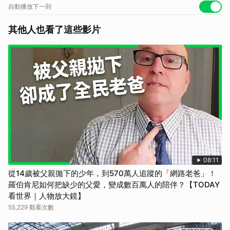
https://lin.ee/IrSJVdW/nngo
自動播放下一則
同時記得追蹤LINE TODAY的官方帳號
https://lin.ee/19eXmdD
其他人也看了這些影片
鎖定LINE TODAY看片分類，老外調查團每個禮拜與你相見
https://lin.ee/Vz6rZeQ/nngo
廣告合作信箱: dl_twab@linecorp.com
08:11
從14歲被父親拋下的少年，到570萬人追蹤的「網路老爸」！
羅伯肯尼如何把缺少的父愛，變成數百萬人的陪伴？【TODAY
看世界｜人物放大鏡】
55,229 觀看次數