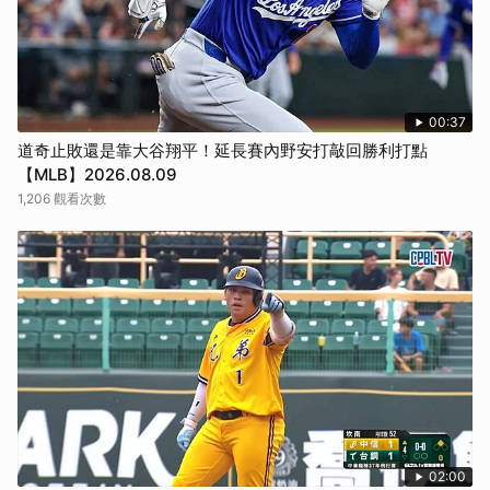
00:37
道奇止敗還是靠大谷翔平！延長賽內野安打敲回勝利打點
【MLB】2026.08.09
1,206 觀看次數
02:00