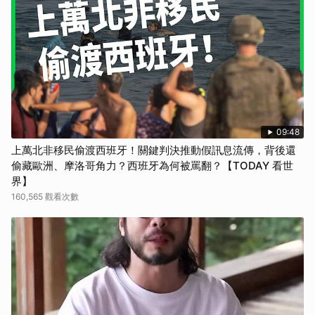
09:48
上萬北非移民偷渡西班牙！關鍵判決推動假訊息流傳，背後還
偷藏歐洲、摩洛哥角力？西班牙為何被罵翻？【TODAY 看世
界】
160,565 觀看次數