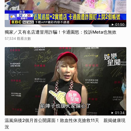
01:50
獨家／又有名店遭冒用詐騙！卡通園怒：投訴Meta也無效
57,534 觀看次數
01:34
温嵐病後2個月首公開露面！敗血性休克搶救11天 親揭健康現
況