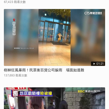
67,423 觀看次數
01:21
樹林狂風暴雨！民眾衝百貨公司躲雨 場面如逃難
137,693 觀看次數