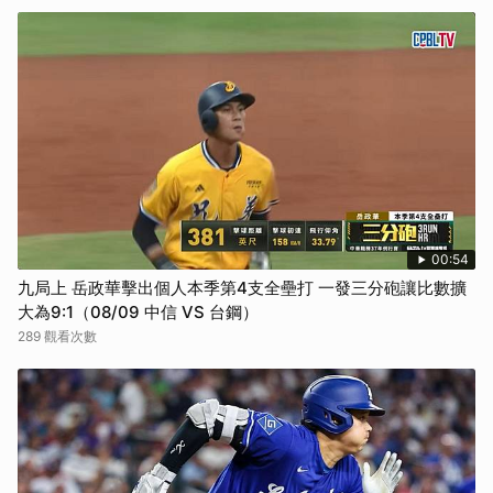
00:54
九局上 岳政華擊出個人本季第4支全壘打 一發三分砲讓比數擴
大為9:1（08/09 中信 VS 台鋼）
289 觀看次數