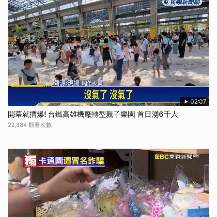
02:07
開幕就擠爆! 台鐵高雄機廠轉型親子樂園 首日湧6千人
22,384 觀看次數