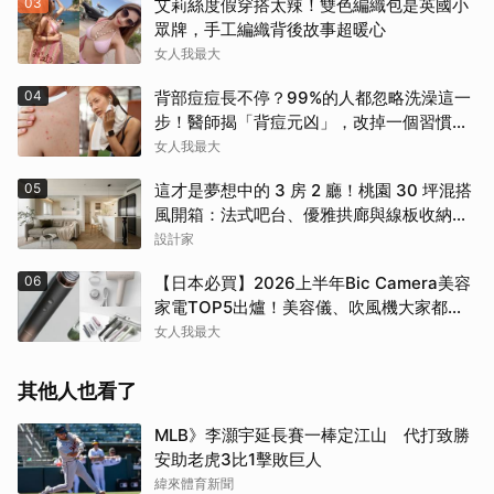
03
艾莉絲度假穿搭太辣！雙色編織包是英國小
眾牌，手工編織背後故事超暖心
女人我最大
04
背部痘痘長不停？99%的人都忽略洗澡這一
步！醫師揭「背痘元凶」，改掉一個習慣真
的差很多
女人我最大
05
這才是夢想中的 3 房 2 廳！桃園 30 坪混搭
風開箱：法式吧台、優雅拱廊與線板收納讓
人美到不想出門
設計家
06
【日本必買】2026上半年Bic Camera美容
家電TOP5出爐！美容儀、吹風機大家都搶
這幾款
女人我最大
其他人也看了
MLB》李灝宇延長賽一棒定江山 代打致勝
安助老虎3比1擊敗巨人
緯來體育新聞