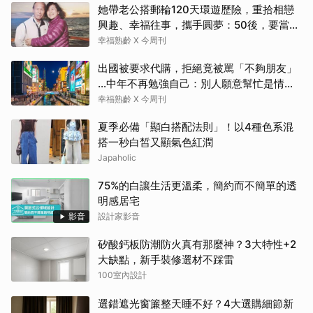
她帶老公搭郵輪120天環遊歷險，重拾相戀
興趣、幸福往事，攜手圓夢：50後，要當懂
生活演員！
幸福熟齡 X 今周刊
出國被要求代購，拒絕竟被罵「不夠朋友」
…中年不再勉強自己：別人願意幫忙是情
分，不是本分
幸福熟齡 X 今周刊
夏季必備「顯白搭配法則」！以4種色系混
搭一秒白皙又顯氣色紅潤
Japaholic
75%的白讓生活更溫柔，簡約而不簡單的透
明感居宅
影音
設計家影音
矽酸鈣板防潮防火真有那麼神？3大特性+2
大缺點，新手裝修選材不踩雷
100室內設計
選錯遮光窗簾整天睡不好？4大選購細節新