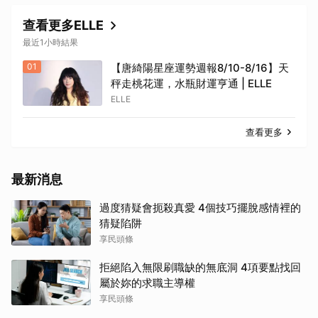
查看更多ELLE
最近1小時結果
01
【唐綺陽星座運勢週報8/10-8/16】天
秤走桃花運，水瓶財運亨通 | ELLE
ELLE
查看更多
最新消息
過度猜疑會扼殺真愛 4個技巧擺脫感情裡的
猜疑陷阱
享民頭條
拒絕陷入無限刷職缺的無底洞 4項要點找回
屬於妳的求職主導權
享民頭條