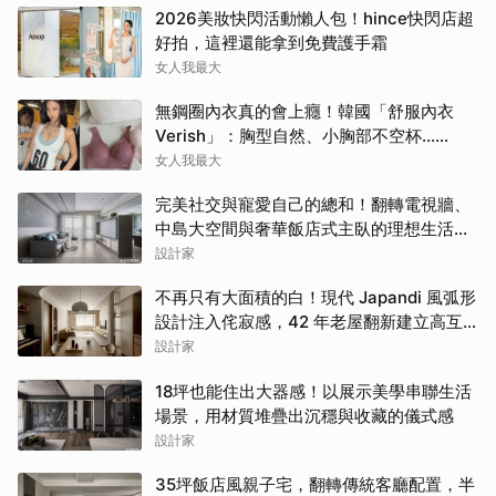
2026美妝快閃活動懶人包！hince快閃店超
好拍，這裡還能拿到免費護手霜
女人我最大
無鋼圈內衣真的會上癮！韓國「舒服內衣
Verish」：胸型自然、小胸部不空杯…
Jennie也包色穿
女人我最大
完美社交與寵愛自己的總和！翻轉電視牆、
中島大空間與奢華飯店式主臥的理想生活提
案
設計家
不再只有大面積的白！現代 Japandi 風弧形
設計注入侘寂感，42 年老屋翻新建立高互
動親子日常
設計家
18坪也能住出大器感！以展示美學串聯生活
場景，用材質堆疊出沉穩與收藏的儀式感
設計家
35坪飯店風親子宅，翻轉傳統客廳配置，半