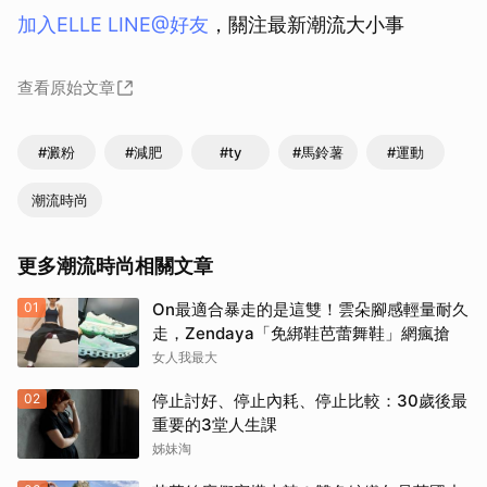
加入ELLE LINE@好友
，關注最新潮流大小事
查看原始文章
#澱粉
#減肥
#ty
#馬鈴薯
#運動
潮流時尚
更多潮流時尚相關文章
01
On最適合暴走的是這雙！雲朵腳感輕量耐久
走，Zendaya「免綁鞋芭蕾舞鞋」網瘋搶
女人我最大
02
停止討好、停止內耗、停止比較：30歲後最
重要的3堂人生課
姊妹淘