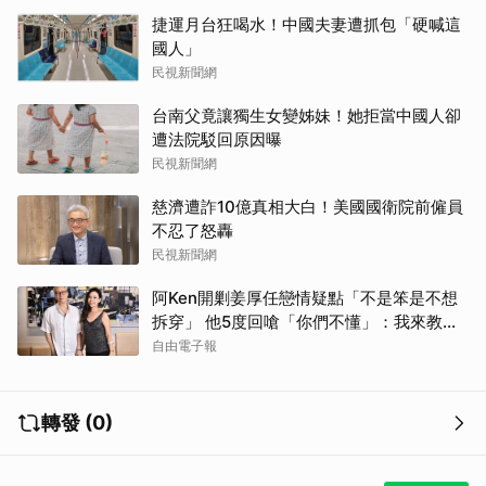
捷運月台狂喝水！中國夫妻遭抓包「硬喊這
國人」
民視新聞網
台南父竟讓獨生女變姊妹！她拒當中國人卻
遭法院駁回原因曝
民視新聞網
慈濟遭詐10億真相大白！美國國衛院前僱員
不忍了怒轟
民視新聞網
阿Ken開剿姜厚任戀情疑點「不是笨是不想
拆穿」 他5度回嗆「你們不懂」：我來教育
你們
自由電子報
轉發 (0)