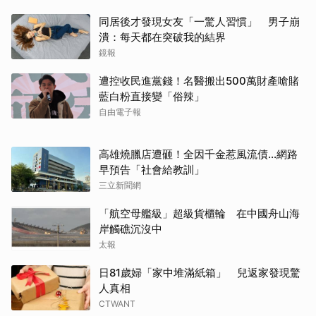
同居後才發現女友「一驚人習慣」 男子崩
潰：每天都在突破我的結界
鏡報
遭控收民進黨錢！名醫搬出500萬財產嗆賭
藍白粉直接變「俗辣」
自由電子報
高雄燒臘店遭砸！全因千金惹風流債…網路
早預告「社會給教訓」
三立新聞網
「航空母艦級」超級貨櫃輪 在中國舟山海
岸觸礁沉沒中
太報
日81歲婦「家中堆滿紙箱」 兒返家發現驚
人真相
CTWANT