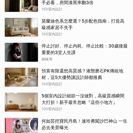
手必看，房間漆黑率翻3倍
100室內設計
莫蘭迪色系怎麼選？5步配色指南，打造高
級感家居不失手
100室內設計
停止討好、停止內耗、停止比較：30歲後最
重要的3堂人生課
姊妹淘
預算有限還想高質感？液態磨石PK傳統地
材，這5大優勢讓設計師都推薦
100室內設計
5個室內設計細節一沒做對，高級質感瞬間
大打折！新手最常忽略『這些小地方』
100室內設計
何如芸挖寶民丹島！速玲勇闖沙巴神山 一生
必去美景曝光