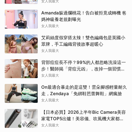
女人我最大
Amanda躲過爛桃花！告白被拒竟成轉機 爸
媽神級養老規劃曝光
女人我最大
艾莉絲度假穿搭太辣！雙色編織包是英國小
眾牌，手工編織背後故事超暖心
女人我最大
背部痘痘長不停？99%的人都忽略洗澡這一
步！醫師揭「背痘元凶」，改掉一個習慣真
的差很多
女人我最大
On最適合暴走的是這雙！雲朵腳感輕量耐久
走，Zendaya「免綁鞋芭蕾舞鞋」網瘋搶
女人我最大
【日本必買】2026上半年Bic Camera美容
家電TOP5出爐！美容儀、吹風機大家都搶
這幾款
女人我最大