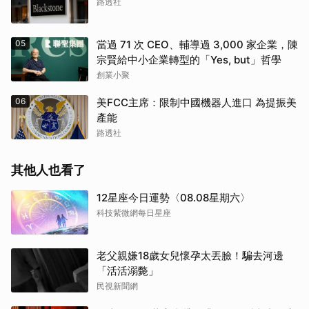
路透社
05
當過 71 次 CEO、輔導過 3,000 家企業，陳
宗賢給中小企業轉型的「Yes, but」哲學
創業小聚
06
美FCC主席：限制中國機器人進口 為提振美
產能
路透社
其他人也看了
12星座今日運勢〈08.08星期六〉
科技紫微網每日星座
老父親嫌18歲女兒懷孕太丟臉！騙去河邊
「活活溺斃」
民視新聞網