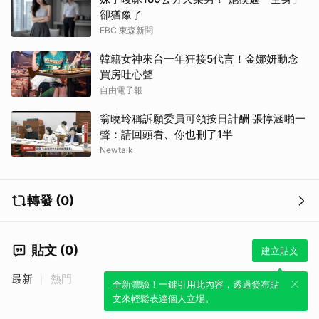
卻猶豫了
EBC 東森新聞
韓籍女神來台一年狂接5代言！金娜妍動念
買房吐心聲
自由電子報
翁曉玲稱訴願委員可領按日計酬 張惇涵啪一
聲：請回頭看、你也刪了1半
Newtalk
轉發 (0)
貼文 (0)
建立貼文
最新
熱門
全新體驗！一鍵引用此內容，透過發布貼
文來輕鬆表達個人立場。