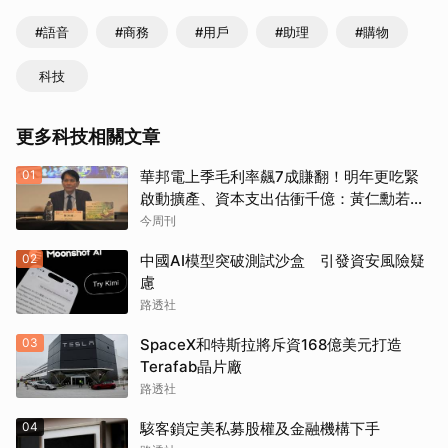
取消
#語音
#商務
#用戶
#助理
#購物
科技
更多科技相關文章
01
華邦電上季毛利率飆7成賺翻！明年更吃緊
啟動擴產、資本支出估衝千億：黃仁勳若想
到，早入主記憶體廠
今周刊
02
中國AI模型突破測試沙盒 引發資安風險疑
慮
路透社
03
SpaceX和特斯拉將斥資168億美元打造
Terafab晶片廠
路透社
04
駭客鎖定美私募股權及金融機構下手