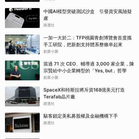
中國AI模型突破測試沙盒 引發資安風險疑
慮
路透社
一加一大於二：TFP桃園青創博覽會首度攜
手工研院，把新創支持體系整條串起來
創業小聚
當過 71 次 CEO、輔導過 3,000 家企業，陳
宗賢給中小企業轉型的「Yes, but」哲學
創業小聚
SpaceX和特斯拉將斥資168億美元打造
Terafab晶片廠
路透社
駭客鎖定美私募股權及金融機構下手
路透社