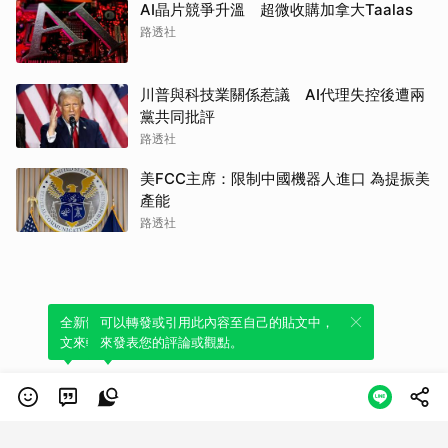
AI晶片競爭升溫 超微收購加拿大Taalas
路透社
川普與科技業關係惹議 AI代理失控後遭兩
黨共同批評
路透社
美FCC主席：限制中國機器人進口 為提振美
產能
路透社
全新體驗！一鍵引用此內容，透過發布貼
可以轉發或引用此內容至自己的貼文中，
文來輕鬆表達個人立場。
來發表您的評論或觀點。
類別