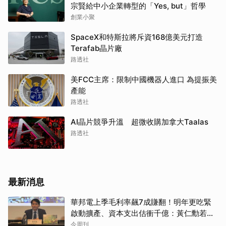
宗賢給中小企業轉型的「Yes, but」哲學
創業小聚
SpaceX和特斯拉將斥資168億美元打造
Terafab晶片廠
路透社
美FCC主席：限制中國機器人進口 為提振美
產能
路透社
AI晶片競爭升溫 超微收購加拿大Taalas
路透社
最新消息
華邦電上季毛利率飆7成賺翻！明年更吃緊
啟動擴產、資本支出估衝千億：黃仁勳若想
到，早入主記憶體廠
今周刊