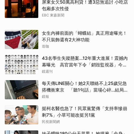
屏東女欠50萬高利貸！遭3惡煞追討 小吃店
包廂多次性侵
EBC 東森新聞
女生內褲前面的「蝴蝶結」真正用途曝光！
不只裝飾還有2大神功能
造咖
43名學生失蹤懸案...12年重大進展！震撼內
幕曝光 高官當年下令「銷毀監視器」今遭
逮
鏡週刊
每天傳LINE關心！她2天聯絡不上25歲兒急
搭機衝東京 「聽1句話」當場心碎...結局看
哭網
鏡報
挺柯名醫也急了！民眾黨驚傳「支持率慘崩
剩7%」小草可能改挺另1黨
民視新聞網
妹子曖昧180公分天菜男！ 她摸遍「全身」