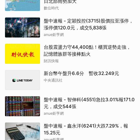
日北部雨勢加大
數位時代
盤中速報 - 定穎投控(3715)股價拉至漲停，
漲停價120.0元，成交5,838張
anue鉅亨網
台股震盪力守44,400點！櫃買逆勢走強，
記憶體族群等接棒點火
財訊快報
新台幣午盤升6.6分 暫收32.249元
中央通訊社
盤中速報 - 智伸科(4551)急拉3.01%報171.0
元，成交544張
anue鉅亨網
盤中速報 - 鑫永洋(6241)大跌7.29%，報
15.25元
anue鉅亨網