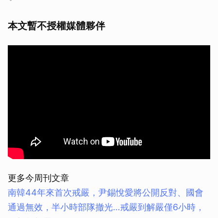
本文暫不授權媒體夥伴
更多今周刊文章
南韓44年來首次戒嚴，尹錫悅愛將公開反對、國會
通過無效，半小時部隊撤光…戒嚴到解嚴僅6小時，