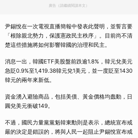
廣告（請繼續閱讀本文）
尹錫悅在一次電視直播簡報中發表此聲明，並誓言要
「根除親北勢力，保護憲政民主秩序」。目前尚不清
楚這些措施將如何影響韓國的治理和民主。
消息一出，韓國ETF美股盤前跌逾1.8%，韓元兌美元
急貶0.9%至1,419.38韓元兌1美元，並一度貶至1430
韓元的兩年來新低。
資金湧入避險商品，包括美債、黃金價格均蠢動，日
圓兌美元衝破149。
不過，國民力量黨黨魁韓東勳則是表示，總統宣布戒
嚴的決定是錯誤的，將與人民一起阻止尹錫悅宣布戒