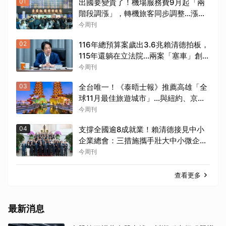
01
出國要變貴了！機場服務費9月起「兩
階段調漲」，轉機旅客同步調整…漲多
少？上路時間曝光
今周刊
02
116年總預算案歲出3.6兆賴清德拍板，
115年還躺在立法院…兩案「塞車」創憲
政首例如何解決？
今周刊
03
全台唯一！《泰晤士報》推薦高雄「全
球11月最佳旅遊城市」…與紐約、京
都、佛羅倫斯共同入榜，理由曝光
今周刊
04
支撐全國逾8成就業！賴清德接見中小
企業總會：三措施攜手壯大中小微企
業，打造韌性台灣經濟
今周刊
查看更多
最新消息