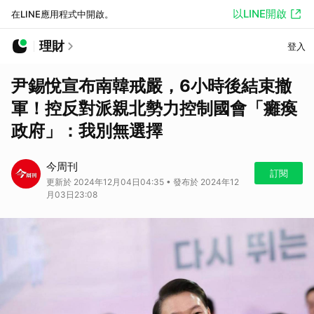
以LINE開啟
在LINE應用程式中開啟。
理財
登入
尹錫悅宣布南韓戒嚴，6小時後結束撤
軍！控反對派親北勢力控制國會「癱瘓
政府」：我別無選擇
今周刊
訂閱
更新於 2024年12月04日04:35 • 發布於 2024年12
月03日23:08