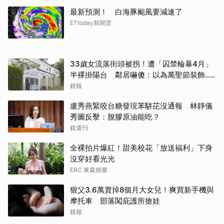
最新預測！ 白海豚颱風要減速了
ETtoday新聞雲
33歲女流落街頭被拐！遭「囚禁輪暴4月」
半裸掛陽台 鄰居嚇傻：以為萬聖節裝飾...
主謀竟與妻小同住
鏡報
盧秀燕緊咬台糖發現苯駢芘沒通報 林靜儀
秀圖反擊：脫膠原油能吃？
鏡週刊
全裸拍片爆紅！甜美校花「放送福利」下身
沒穿好看光光
EBC 東森娛樂
狠父3.6萬賣掉8個月大女兒！爽買新手機與
摩托車 部落闖庇護所搶娃
鏡報