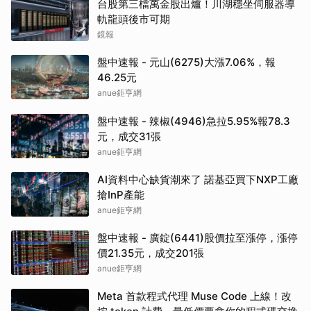
台股第三檔萬金股出爐！川湖穩坐伺服器導
軌龍頭後市可期
鏡報
盤中速報 - 元山(6275)大漲7.06%，報
46.25元
anue鉅亨網
盤中速報 - 辣椒(4946)急拉5.95%報78.3
元，成交31張
anue鉅亨網
AI資料中心缺貨潮來了 諾基亞買下NXP工廠
搶InP產能
anue鉅亨網
盤中速報 - 廣錠(6441)股價拉至漲停，漲停
價21.35元，成交201張
anue鉅亨網
Meta 首款程式代理 Muse Code 上線！改