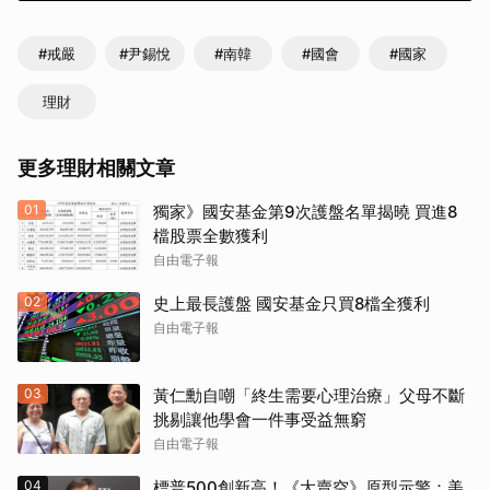
#戒嚴
#尹錫悅
#南韓
#國會
#國家
理財
更多理財相關文章
01
獨家》國安基金第9次護盤名單揭曉 買進8
檔股票全數獲利
自由電子報
02
史上最長護盤 國安基金只買8檔全獲利
自由電子報
03
黃仁勳自嘲「終生需要心理治療」父母不斷
挑剔讓他學會一件事受益無窮
自由電子報
04
標普500創新高！《大賣空》原型示警：美