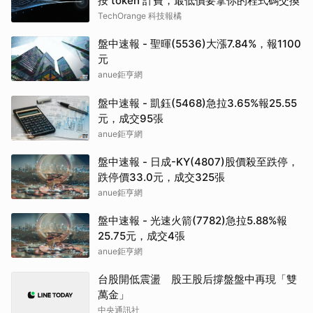
按 token 計費，最低價要拿你的程式碼交換
TechOrange 科技報橘
盤中速報 - 聖暉(5536)大漲7.84%，報1100
元
anue鉅亨網
盤中速報 - 凱鈺(5468)急拉3.65%報25.55
元，成交95張
anue鉅亨網
盤中速報 - 日成-KY(4807)股價殺至跌停，
跌停價33.0元，成交325張
anue鉅亨網
盤中速報 - 光速火箭(7782)急拉5.88%報
25.75元，成交4張
anue鉅亨網
台股開低震盪 股王股后撐盤盤中再現「雙
萬金」
中央通訊社