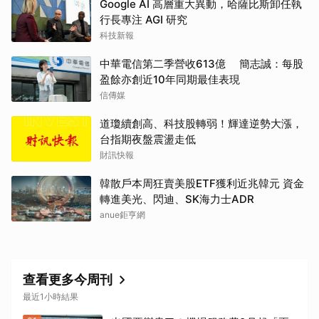
Google AI 高層重大異動，哈薩比斯卸任執
行長專注 AGI 研究
科技新報
中華電信第二季營收613億 簡志誠：每股
盈餘亦創近10年同期最佳表現
信傳媒
道瓊續創高、科技股轉弱！輝達逆勢大漲，
台指期夜盤震盪走低
財訊快報
韓散戶本周狂賣美股ETF獲利近兆韓元 資金
轉進美光、閃迪、SK海力士ADR
anue鉅亨網
查看更多今周刊
最近1小時結果