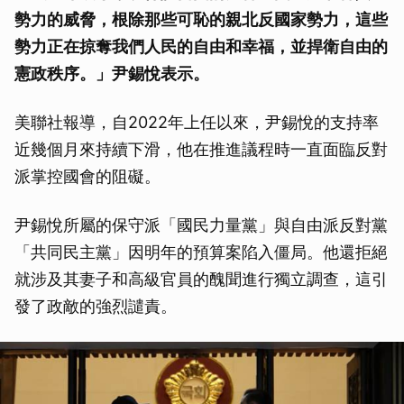
勢力的威脅，根除那些可恥的親北反國家勢力，這些
勢力正在掠奪我們人民的自由和幸福，並捍衛自由的
憲政秩序。」尹錫悅表示。
美聯社報導，自2022年上任以來，尹錫悅的支持率
近幾個月來持續下滑，他在推進議程時一直面臨反對
派掌控國會的阻礙。
尹錫悅所屬的保守派「國民力量黨」與自由派反對黨
「共同民主黨」因明年的預算案陷入僵局。他還拒絕
就涉及其妻子和高級官員的醜聞進行獨立調查，這引
發了政敵的強烈譴責。