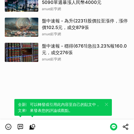
5090單週暴漲人民幣4000元
anue鉅亨網
盤中速報 - 為升(2231)股價拉至漲停，漲停
價102.5元，成交879張
anue鉅亨網
盤中速報 - 穩得(6761)急拉3.23%報160.0
元，成交276張
anue鉅亨網
全新體驗！一鍵引用此內容，透過發布貼
可以轉發或引用此內容至自己的貼文中，
文來輕鬆表達個人立場。
來發表您的評論或觀點。