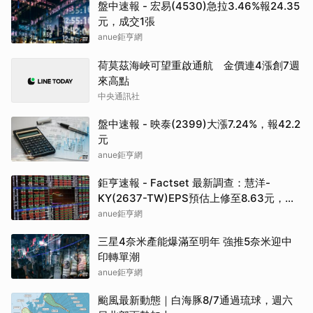
盤中速報 - 宏易(4530)急拉3.46%報24.35
元，成交1張
anue鉅亨網
荷莫茲海峽可望重啟通航 金價連4漲創7週
來高點
中央通訊社
盤中速報 - 映泰(2399)大漲7.24%，報42.2
元
anue鉅亨網
鉅亨速報 - Factset 最新調查：慧洋-
KY(2637-TW)EPS預估上修至8.63元，預
估目標價為88元
anue鉅亨網
三星4奈米產能爆滿至明年 強推5奈米迎中
印轉單潮
anue鉅亨網
颱風最新動態｜白海豚8/7通過琉球，週六