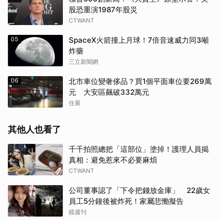
股恐重演1987年股災
CTWANT
05
SpaceX火箭撞上月球！7倍音速威力同3噸
炸藥
三立新聞網
06
北市車位變奢侈品？買1個平面車位要269萬
元 大安區飆破332萬元
住展
其他人也看了
千千拍照總把「這部位」塗掉！護理人員揭
真相：避免惹來不必要麻煩
CTWANT
公司董事認了「下令把錢放金庫」 22歲女
員工5分鐘後被炸死！家屬悲慟擬告
鏡週刊