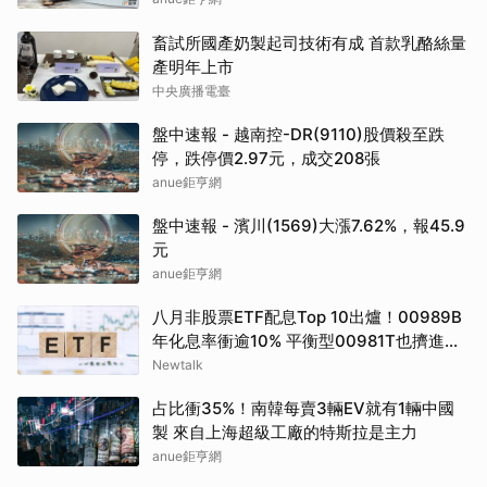
畜試所國產奶製起司技術有成 首款乳酪絲量
產明年上市
中央廣播電臺
盤中速報 - 越南控-DR(9110)股價殺至跌
停，跌停價2.97元，成交208張
anue鉅亨網
盤中速報 - 濱川(1569)大漲7.62%，報45.9
元
anue鉅亨網
八月非股票ETF配息Top 10出爐！00989B
年化息率衝逾10% 平衡型00981T也擠進前
四
Newtalk
占比衝35%！南韓每賣3輛EV就有1輛中國
製 來自上海超級工廠的特斯拉是主力
anue鉅亨網