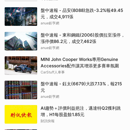
盤中速報 - 品安(8088)急跌-3.2%報49.45
元，成交4,911張
anue鉅亨網
盤中速報 - 東和鋼鐵(2006)股價拉至漲停，
漲停價86.2元，成交7,462張
anue鉅亨網
MINI John Cooper Works專用Genuine
Accessories配件讓其增添更多賽車氛圍
CarStuff人車事
盤中速報 - 鈺太(6679)大跌7.13%，報215
元
anue鉅亨網
AI趨勢＋評價利益挹注，邁達特Q2獲利跳
增，H1每股盈餘1.85元
財訊快報