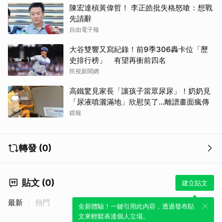
陳宏達槓黃偉哲！ 李正皓批失格怒嗆：想戰
先請辭
自由電子報
大谷雙響又寫紀錄！前9季306轟卡位「歷
史排行榜」 有望再衝前四名
民視新聞網
高鐵驚見家長「讓孩子當眾尿尿」！奶奶見
「尿液噴灑滿地」欣慰笑了…離譜畫面瘋傳
鏡報
轉發 (0)
貼文 (0)
建立貼文
最新
熱門
全新體驗！一鍵引用此內容，透過發布貼
文來輕鬆表達個人立場。