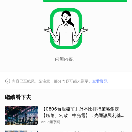
尚無內容。
內容已至結尾。請注意，部分內容可能未顯示。
查看資訊
繼續看下去
【0806台股盤前】外本比排行策略鎖定
【鈺創、宏致、中光電】，光通訊與利基型
記憶體狂飆噴發！加權爆量大漲 1250 點放
anue鉅亨網
量突破 1.19 兆 外資大買 903 億創近期新高