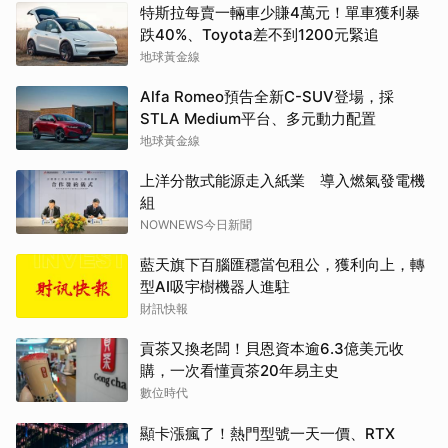
特斯拉每賣一輛車少賺4萬元！單車獲利暴
跌40%、Toyota差不到1200元緊追
地球黃金線
Alfa Romeo預告全新C-SUV登場，採
STLA Medium平台、多元動力配置
地球黃金線
上洋分散式能源走入紙業 導入燃氣發電機
組
NOWNEWS今日新聞
藍天旗下百腦匯穩當包租公，獲利向上，轉
型AI吸宇樹機器人進駐
財訊快報
貢茶又換老闆！貝恩資本逾6.3億美元收
購，一次看懂貢茶20年易主史
數位時代
顯卡漲瘋了！熱門型號一天一價、RTX