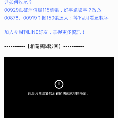
尹如何收尾？
取消
00929跌破淨值爆115萬張，好事還壞事？改放
00878、00919？握150張達人：等1個月看這數字
加入今周刊LINE好友，掌握更多資訊！
----------【相關新聞影音】----------
此影片無法於您所在的國家或地區播放。