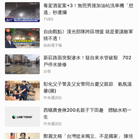
毒駕酒駕案+3！無照男撞加油站洗車機「想
逃」秒遭攔
TVBS
自由觀點》漢光部隊跨區增援 就是要讓敵軍
猜不透！
自由電子報
新莊路面突裂滲水！疑自來水管破裂 702
戶停水搶修
台視
彰化父子警及父女警同台慶父親節 氣氛溫
馨(圖)
中央通訊社
西螺農會揪200名親子下田趣 體驗水稻一
生
中央通訊社
鄭麗文稱「台灣從未獨立、不是國家」 陳培