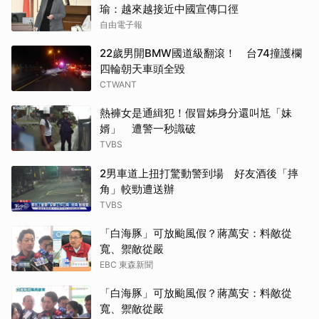
瑜：越來越接近中國宣傳口徑
自由電子報
22歲男開BMW國道級翻滾！ 台74撞護欄
四輪朝天車頭全毀
CTWANT
熱褲女是通緝犯！假冒姊身分還叫尪「妹
婿」 遭警一秒識破
TVBS
2男車道上扭打驚動警到場 好友酒後「摔
角」較勁遭送辦
TVBS
「白海豚」可放颱風假？蔣萬安：料敵從
寬、禦敵從嚴
EBC 東森新聞
「白海豚」可放颱風假？蔣萬安：料敵從
寬、禦敵從嚴