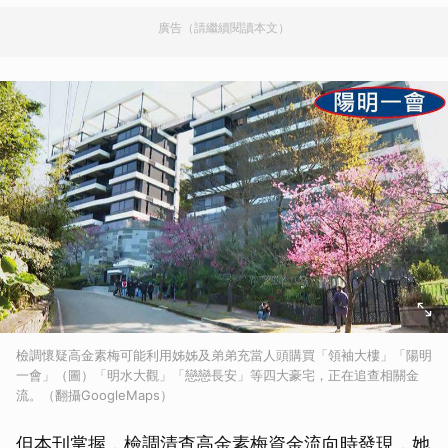
廣告（請繼續閱讀本文）
檢調懷疑高金素梅可能利用姊姊及弟弟充當人頭購買「領袖大樓」「陽明
一會」（圖）「明水大觀」「戀戀長安」等四大豪宅，正在追查相關金
流。（翻攝GoogleMaps）
但本刊掌握，檢調清查高金素梅資金流向時發現，她