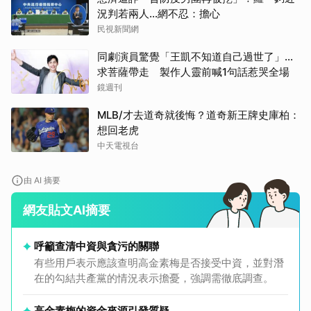
況判若兩人…網不忍：擔心
民視新聞網
同劇演員驚覺「王凱不知道自己過世了」...
求菩薩帶走 製作人靈前喊1句話惹哭全場
鏡週刊
MLB/才去道奇就後悔？道奇新王牌史庫柏：
想回老虎
中天電視台
由 AI 摘要
網友貼文AI摘要
呼籲查清中資與貪污的關聯
有些用戶表示應該查明高金素梅是否接受中資，並對潛
在的勾結共產黨的情況表示擔憂，強調需徹底調查。
高金素梅的資金來源引發質疑