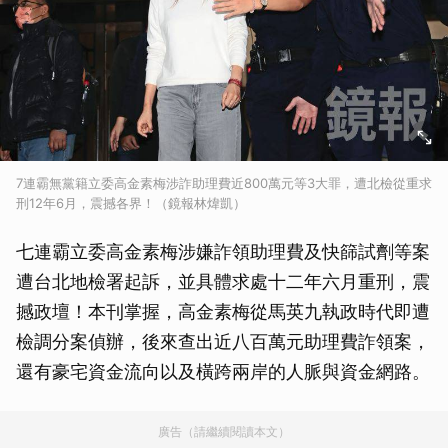
7連霸無黨籍立委高金素梅涉詐助理費近800萬元等3大罪，遭北檢從重求
刑12年6月，震撼各界！（鏡報林煒凱）
七連霸立委高金素梅涉嫌詐領助理費及快篩試劑等案
遭台北地檢署起訴，並具體求處十二年六月重刑，震
撼政壇！本刊掌握，高金素梅從馬英九執政時代即遭
檢調分案偵辦，後來查出近八百萬元助理費詐領案，
還有豪宅資金流向以及橫跨兩岸的人脈與資金網路。
廣告（請繼續閱讀本文）