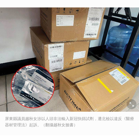
屏東縣議員越秋女涉以人頭非法輸入新冠快篩試劑，遭北檢以違反《醫療
器材管理法》起訴。（翻攝越秋女臉書）