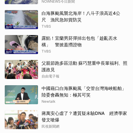
NOWNEWS今日新聞
白海豚颱風襲北海岸！八斗子浪高近4公
尺 漁民急卸貨防災
TVBS
露餡！宜蘭男菸彈掉出包包「趁亂丟水
構」 警掀蓋撈證物
TVBS
父親節跑多區活動 蘇巧慧重申長輩福利、照
護政見
自由電子報
中國藉口白海豚颱風「交管台灣海峽船舶」
陸委會轟無知：極其可笑
Newtalk
蔣萬安心虛了？遭質疑未驗DNA 經濟學家
發文嗆爆
民視新聞網