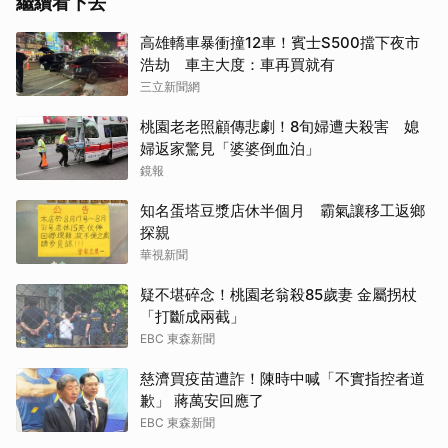
繼續看下去
高雄轎車暴衝撞12車！賓士S500擋下夜市
浩劫 車主大度：車再買就有
三立新聞網
桃園老老照顧傳悲劇！8旬婦遭夫殺害 媳
婦返家驚見「婆婆倒血泊」
鏡報
知名蛋塔豆漿店休半個月 霸氣讓移工返鄉
探親
華視新聞
疑不堪碎念！桃園老翁殺85歲妻 金屬拐杖
「打斷成兩截」
EBC 東森新聞
慈濟買疫苗遭詐！陳時中喊「不實指控者道
歉」 蔣萬安回應了
EBC 東森新聞