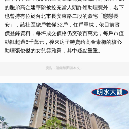
的胞弟高金建華除被控充當人頭詐領助理費外，名下
也曾持有位於台北市長安東路二段的豪宅「戀戀長
安」，該社區總戶數僅32戶，住戶單純，依目前實
價登錄資料，每坪成交價格仍突破百萬元，每戶市值
動輒超過6千萬元，後來房子轉賣給高金素梅的核心
助理張俊傑的女兒雲雅舜，其中疑點重重。
廣告（請繼續閱讀本文）