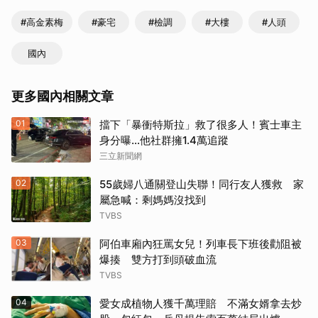
#高金素梅
#豪宅
#檢調
#大樓
#人頭
國內
更多國內相關文章
01
擋下「暴衝特斯拉」救了很多人！賓士車主
身分曝…他社群擁1.4萬追蹤
三立新聞網
02
55歲婦八通關登山失聯！同行友人獲救 家
屬急喊：剩媽媽沒找到
TVBS
03
阿伯車廂內狂罵女兒！列車長下班後勸阻被
爆揍 雙方打到頭破血流
TVBS
04
愛女成植物人獲千萬理賠 不滿女婿拿去炒