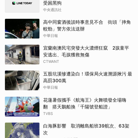
受困黑狗
中央通訊社
高中同窗酒後談時事意見不合 街頭「摔角
較勁」警方依法送辦
中華日報
宜蘭南澳民宅突發大火濃煙狂竄 2孩童平
安逃出、毛孩獲救無傷
CTWANT
五股坑溪慘遭染白！環保局火速溯源揪污 最
高罰300萬
中華日報
花蓮暑假攜手《航海王》火舞噴發全場嗨
翻 搭天鵝船換「千陽號登船證」
TVBS
白海豚影響 取消離島船班39航次、63架
次