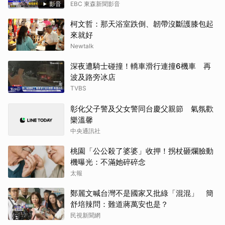
影音
EBC 東森新聞影音
柯文哲：那天浴室跌倒、韌帶沒斷護膝包起
來就好
Newtalk
深夜遭騎士碰撞！轎車滑行連撞6機車 再
波及路旁冰店
TVBS
彰化父子警及父女警同台慶父親節 氣氛歡
樂溫馨
中央通訊社
桃園「公公殺了婆婆」收押！拐杖砸爛臉動
機曝光：不滿她碎碎念
太報
鄭麗文喊台灣不是國家又批綠「混混」 簡
舒培辣問：難道蔣萬安也是？
民視新聞網