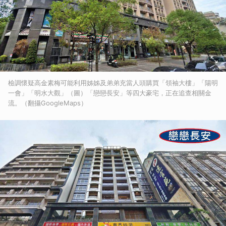
檢調懷疑高金素梅可能利用姊姊及弟弟充當人頭購買「領袖大樓」「陽明
一會」「明水大觀」（圖）「戀戀長安」等四大豪宅，正在追查相關金
流。（翻攝GoogleMaps）