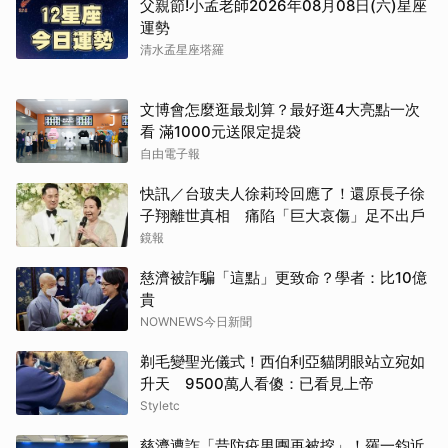
父親節!小孟老師2026年08月08日(六)星座
運勢
清水孟星座塔羅
文博會怎麼逛最划算？最好逛4大亮點一次
看 滿1000元送限定提袋
自由電子報
取消
快訊／台玻夫人徐莉玲回應了！還原長子徐
子翔離世真相 痛陷「巨大哀傷」足不出戶
鏡報
慈濟被詐騙「這點」更致命？學者：比10億
貴
NOWNEWS今日新聞
剃毛變聖光儀式！西伯利亞貓閉眼站立宛如
升天 9500萬人看傻：已看見上帝
Styletc
慈濟遭詐「昔防疫男團再被挖」！羅一鈞近