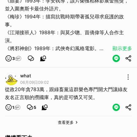
《囍宴》1993年：李安執導，該片榮獲柏林影展金熊獎，
並入圍奧斯卡最佳外語片。
《梅珍》1994年：描寫抗戰時期帶著孤兒尋求庇護的故
事。
《江湖接班人》1988年：與莫少聰、苗僑偉等人合作主
演。
《將邪神劍》1989年：武俠奇幻風格電影。
顯示更多
➡️ 電視劇代表作
3
《不了情》1989年：華視八點檔連續劇，與何家勁搭檔演
出，創下極高收視率。
what
《愛》1990年：華視黃金檔大戲，為首部大量使用台語發
06月09日09:02
音的八點檔連續劇，具有指標性的時代意義。
從政20年貪783萬，跟綠畜黨這群樂色專門開大門讓綠友
《秦俑》1994年：與寇世勳、童安格、蕭薔等人主演的穿
友名正言順的撈國庫，真的是可憐又可笑。
越玄幻劇。
1
5
➡️她賺了不少錢，買幾楝房子，有問題嗎？
查看更多