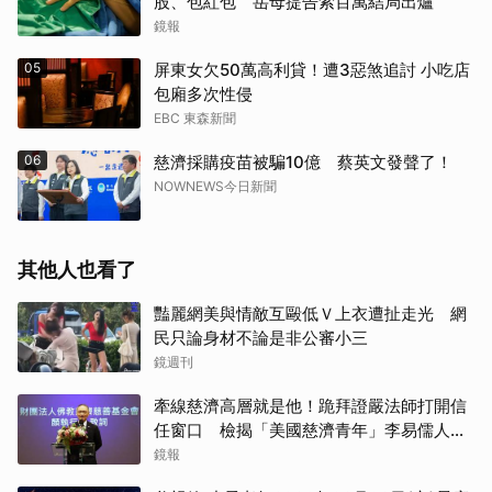
股、包紅包 岳母提告索百萬結局出爐
鏡報
05
屏東女欠50萬高利貸！遭3惡煞追討 小吃店
包廂多次性侵
EBC 東森新聞
06
慈濟採購疫苗被騙10億 蔡英文發聲了！
NOWNEWS今日新聞
其他人也看了
豔麗網美與情敵互毆低Ｖ上衣遭扯走光 網
民只論身材不論是非公審小三
鏡週刊
牽線慈濟高層就是他！跪拜證嚴法師打開信
任窗口 檢揭「美國慈濟青年」李易儒人脈
網絡
鏡報