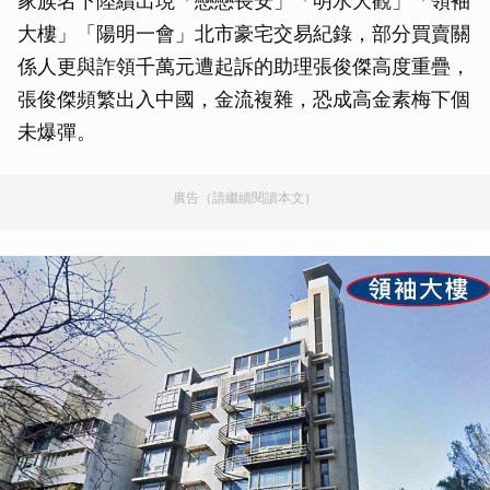
家族名下陸續出現「戀戀長安」「明水大觀」「領袖
大樓」「陽明一會」北市豪宅交易紀錄，部分買賣關
係人更與詐領千萬元遭起訴的助理張俊傑高度重疊，
張俊傑頻繁出入中國，金流複雜，恐成高金素梅下個
未爆彈。
廣告（請繼續閱讀本文）