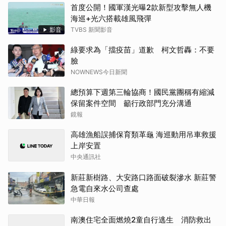
首度公開！國軍漢光曝2款新型攻擊無人機
海巡+光六搭載雄風飛彈
影音
TVBS 新聞影音
綠要求為「擋疫苗」道歉 柯文哲轟：不要
臉
NOWNEWS今日新聞
總預算下週第三輪協商！國民黨團稱有縮減
保留案件空間 籲行政部門充分溝通
鏡報
高雄漁船誤捕保育類革龜 海巡動用吊車救援
上岸安置
中央通訊社
新莊新樹路、大安路口路面破裂滲水 新莊警
急電自來水公司查處
中華日報
南澳住宅全面燃燒2童自行逃生 消防救出