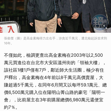
張俊傑（圖）是高金素梅得力左右手，涉貪近千萬元，遭北檢起訴並求刑
16年。
不僅如此，檢調更查出高金素梅在2003年以2,500
萬元買進位在台北市大安區溫州街的「領袖大樓」，
該社區1樓1戶僅有7戶，鄰近師大生活圈，極少有住
戶釋出，高金素梅在4年前以8千萬元高價賣屋，大
賺超過5千萬元，在同年6月間又以每坪59.1萬元、總
價6,500萬元購入位在陽明山菁山路的豪宅「陽明一
會」，比前屋主在3年前購屋總價6,980萬元還便宜
約7％。