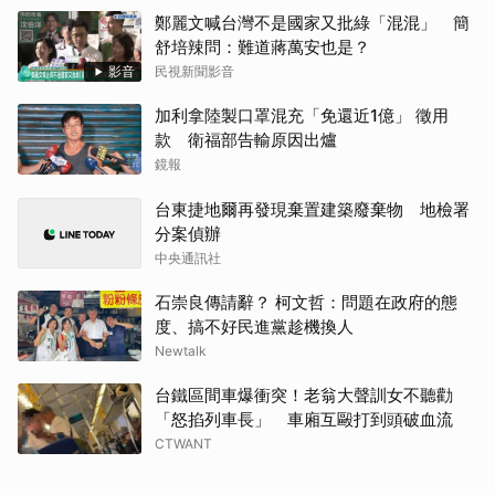
鄭麗文喊台灣不是國家又批綠「混混」 簡
舒培辣問：難道蔣萬安也是？
影音
民視新聞影音
加利拿陸製口罩混充「免還近1億」 徵用
款 衛福部告輸原因出爐
鏡報
台東捷地爾再發現棄置建築廢棄物 地檢署
分案偵辦
中央通訊社
石崇良傳請辭？ 柯文哲：問題在政府的態
度、搞不好民進黨趁機換人
Newtalk
台鐵區間車爆衝突！老翁大聲訓女不聽勸
「怒掐列車長」 車廂互毆打到頭破血流
CTWANT