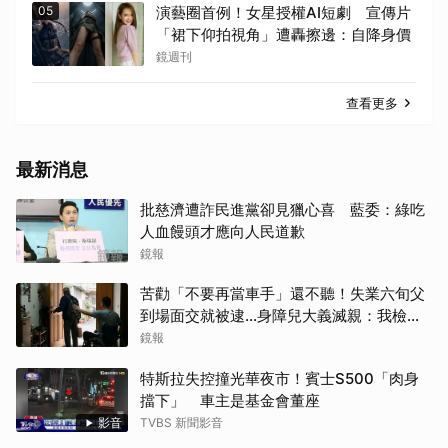
05
演藝圈首例！女星授權AI短劇 宣傳片
「裙下仰拍視角」遭轟擦邊：自降身價
鏡週刊
查看更多
最新消息
批慈濟遭詐民進黨卻見獵心喜 藍委：綠吃
人血饅頭才應向人民道歉
鏡報
苦勸「不要再當車手」還不聽！失業六旬父
到場面交就被逮…身障兒大義滅親：我檢舉
的
鏡報
特斯拉失控撞光華夜市！賓士S500「肉身
擋下」 車主是基金會董座
影音
TVBS 新聞影音