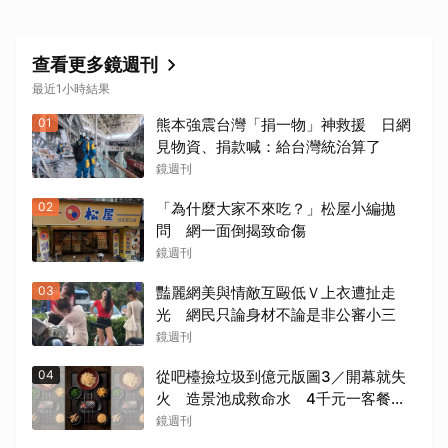
查看更多鏡週刊
最近1小時結果
01
熊本強震台灣「捐一物」神救援 日網
見物資、捐款喊：給台灣統治算了
鏡週刊
02
「為什麼大家不來吃？」松屋小編拋
問 網一面倒揭致命傷
鏡週刊
03
豔麗網美與情敵互毆低Ｖ上衣遭扯走
光 網民只論身材不論是非公審小三
鏡週刊
04
從吧檯撿垃圾到億元版圖3／開幕就失
火 造景池成救命水 4千元一客餐
有人5年吃了50次
鏡週刊