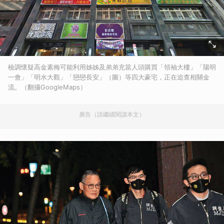
檢調懷疑高金素梅可能利用姊姊及弟弟充當人頭購買「領袖大樓」「陽明
一會」「明水大觀」「戀戀長安」（圖）等四大豪宅，正在追查相關金
流。（翻攝GoogleMaps）
廣告（請繼續閱讀本文）