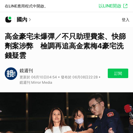
以LINE開啟
在LINE應用程式中開啟。
國內
登入
高金豪宅未爆彈／不只助理費案、快篩
劑案涉弊 檢調再追高金素梅4豪宅洗
錢疑雲
鏡週刊
訂閱
更新於 06月10日04:54 • 發布於 06月08日22:28 •
鏡週刊 Mirror Media