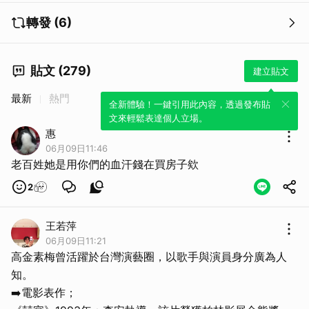
轉發 (6)
貼文 (279)
建立貼文
最新
熱門
全新體驗！一鍵引用此內容，透過發布貼
文來輕鬆表達個人立場。
惠
06月09日11:46
老百姓她是用你們的血汗錢在買房子欸
2
王若萍
06月09日11:21
高金素梅曾活躍於台灣演藝圈，以歌手與演員身分廣為人
知。
➡️電影表作；