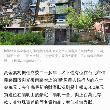
檢調懷疑高金素梅可能利用姊姊及弟弟充當人頭購買「領袖大樓」（圖）
「陽明一會」「明水大觀」「戀戀長安」等四大豪宅，正在追查相關金
流。（翻攝GoogleMaps）
高金素梅擔任立委二十多年，名下僅有位在台北市信
義路四段與光復南路附近的1間房產與銀行內的六十
幾萬元，去年底最新的財產狀況則是申報6,500萬元
買進位在陽明山的豪宅「陽明一會」與上百萬元存
款，並無珠寶首飾等名貴物品，看似並無異狀。