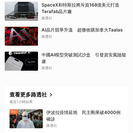
SpaceX和特斯拉將斥資168億美元打造
Terafab晶片廠
路透社
AI晶片競爭升溫 超微收購加拿大Taalas
路透社
中國AI模型突破測試沙盒 引發資安風險疑
慮
路透社
查看更多路透社
最近1小時結果
01
伊波拉疫情延燒 民主剛果破4000例
確診
路透社