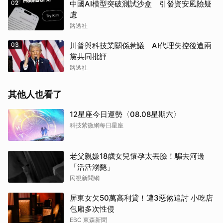
02
中國AI模型突破測試沙盒 引發資安風險疑
慮
路透社
03
川普與科技業關係惹議 AI代理失控後遭兩
黨共同批評
路透社
其他人也看了
12星座今日運勢〈08.08星期六〉
科技紫微網每日星座
老父親嫌18歲女兒懷孕太丟臉！騙去河邊
「活活溺斃」
民視新聞網
屏東女欠50萬高利貸！遭3惡煞追討 小吃店
包廂多次性侵
EBC 東森新聞