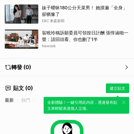
妹子曖昧180公分天菜男！ 她摸遍「全身」
卻猶豫了
EBC 東森新聞
翁曉玲稱訴願委員可領按日計酬 張惇涵啪一
聲：請回頭看、你也刪了1半
Newtalk
取消
轉發 (0)
貼文 (0)
建立貼文
最新
熱門
全新體驗！一鍵引用此內容，透過發布貼
文來輕鬆表達個人立場。