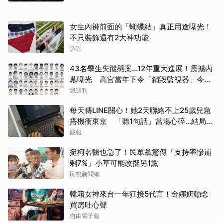
女生內褲前面的「蝴蝶結」真正用途曝光！
不只裝飾還有2大神功能
造咖
43名學生失蹤懸案...12年重大進展！震撼內
幕曝光 高官當年下令「銷毀監視器」今遭
逮
鏡週刊
每天傳LINE關心！她2天聯絡不上25歲兒急
搭機衝東京 「聽1句話」當場心碎...結局看
哭網
鏡報
挺柯名醫也急了！民眾黨驚傳「支持率慘崩
剩7%」小草可能改挺另1黨
民視新聞網
韓籍女神來台一年狂接5代言！金娜妍動念
買房吐心聲
自由電子報