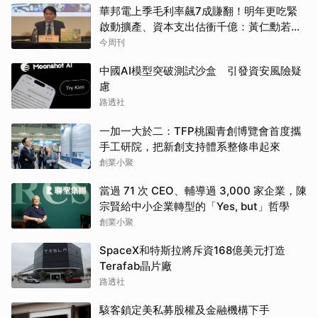
華邦電上季毛利率飆7成賺翻！明年更吃緊
啟動擴產、資本支出估衝千億：黃仁勳若想
到，早入主記憶體廠
今周刊
中國AI模型突破測試沙盒 引發資安風險疑
慮
路透社
一加一大於二：TFP桃園青創博覽會首度攜
手工研院，把新創支持體系整條串起來
創業小聚
當過 71 次 CEO、輔導過 3,000 家企業，陳
宗賢給中小企業轉型的「Yes, but」哲學
創業小聚
SpaceX和特斯拉將斥資168億美元打造
Terafab晶片廠
路透社
駭客鎖定美私募股權及金融機構下手