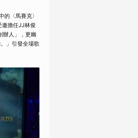
輯中的〈馬賽克〉
受邀擔任JJ林俊
創辦人」，更幽
的。」引發全場歌