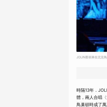
JOLIN蔡依林在北
時隔13年．JO
體，兩人合唱〈
鳥巢頓時成了萬