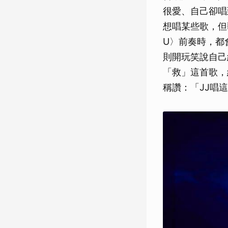
很愛、自己卻唱
想唱某些歌，但
U〉前奏時，都
則開玩笑說自己
「救」這首歌，
稱讚：「JJ唱