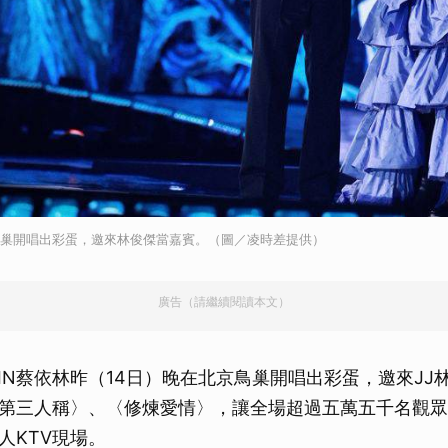
京鳥巢開唱出彩蛋，邀來林俊傑當嘉賓。（圖／凌時差提供）
廣告（請繼續閱讀本文）
LIN蔡依林昨（14日）晚在北京鳥巢開唱出彩蛋，邀來JJ
第三人稱〉、〈修煉愛情〉，讓全場超過五萬五千名觀眾
人KTV現場。