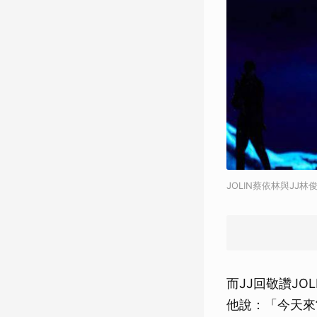
JOLIN蔡依林與JJ
而JJ回敬讚J
他說：「今天來