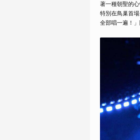
著一種朝聖的心
特別在鳥巢首場
全部唱一遍！」