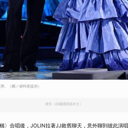
深厚。（圖／凌時差提供）
廣告（請繼續閱讀本文）
稱〉合唱後，JOLIN拉著JJ敘舊聊天，意外聊到彼此演