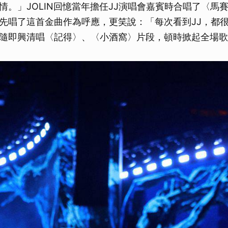
情。」JOLIN回憶當年擔任JJ演唱會嘉賓時合唱了〈馬
先唱了這首金曲作為呼應，更笑說：「每次看到JJ，都
隨即興清唱〈記得〉、〈小酒窩〉片段，頓時掀起全場歌