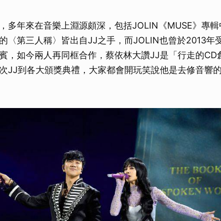
，多年來在音樂上淵源頗深，包括JOLIN《MUSE》專
〈第三人稱〉皆出自JJ之手，而JOLIN也曾於2013年
賓，如今兩人再同框合作，蔡依林大讚JJ是「行走的CD
次JJ到各大頒獎典禮，大家都會開玩笑說他是去修音響