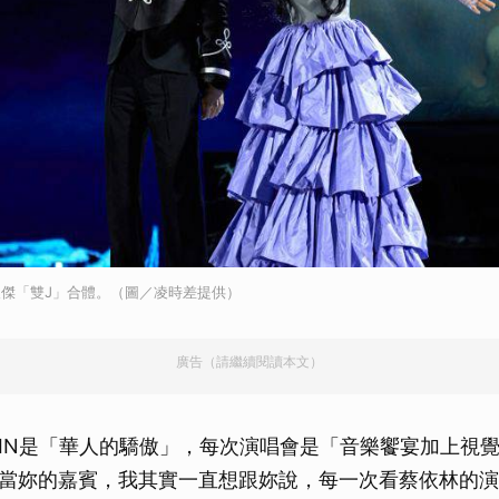
林俊傑「雙J」合體。（圖／凌時差提供）
廣告（請繼續閱讀本文）
OLIN是「華人的驕傲」，每次演唱會是「音樂饗宴加上視
當妳的嘉賓，我其實一直想跟妳說，每一次看蔡依林的演