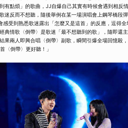
到有點煩」的歌曲，JJ自爆自己其實有時候會遇到相反
歌迷反而不想聽，隨後舉例在某一場演唱會上鋼琴橋段彈到〈
會感受到熟悉歌迷露出「怎麼又是這首」的反應，逗得全場
經典情歌〈倒帶〉是歌迷「最不想聽到的歌」，隨即還主
結果兩人即興合唱〈倒帶〉副歌，瞬間引爆全場回憶殺，唱
這首〈倒帶〉更好聽！」