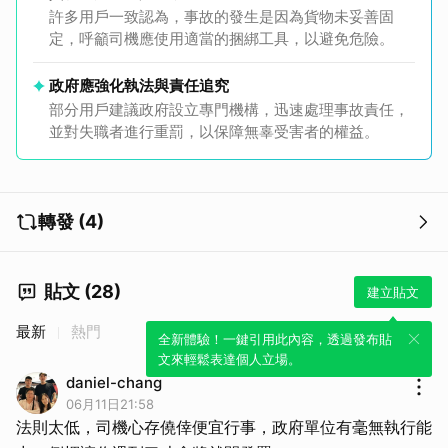
許多用戶一致認為，事故的發生是因為貨物未妥善固
定，呼籲司機應使用適當的捆綁工具，以避免危險。
政府應強化執法與責任追究
部分用戶建議政府設立專門機構，迅速處理事故責任，
並對失職者進行重罰，以保障無辜受害者的權益。
轉發 (4)
貼文 (28)
建立貼文
最新
熱門
全新體驗！一鍵引用此內容，透過發布貼
文來輕鬆表達個人立場。
daniel-chang
06月11日21:58
法則太低，司機心存僥倖便宜行事，政府單位有毫無執行能