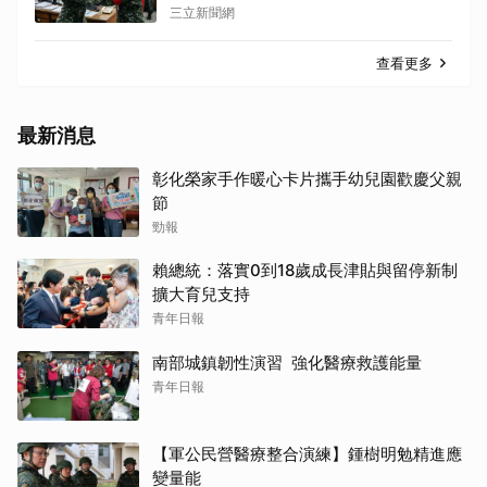
三立新聞網
查看更多
最新消息
彰化榮家手作暖心卡片攜手幼兒園歡慶父親
節
勁報
賴總統：落實0到18歲成長津貼與留停新制
擴大育兒支持
青年日報
南部城鎮韌性演習 強化醫療救護能量
青年日報
【軍公民營醫療整合演練】鍾樹明勉精進應
變量能