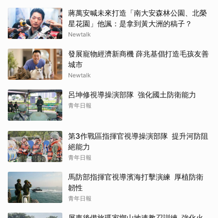
蔣萬安喊未來打造「南大安森林公園、北榮
星花園」他諷：是拿到黃大洲的稿子？
Newtalk
發展寵物經濟新商機 薛兆基倡打造毛孩友善
城市
Newtalk
呂坤修視導操演部隊 強化國土防衛能力
青年日報
第3作戰區指揮官視導操演部隊 提升河防阻
絕能力
青年日報
馬防部指揮官視導濱海打擊演練 厚植防衛
韌性
青年日報
屏東後備旅瑪家鄉山地連教召訓練 強化火