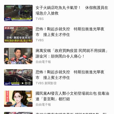
女子火鍋店吃魚丸卡氣管！ 休假救護員在
場急介入搶救
TVBS
恐怖！剛起步就失控 特斯拉衝進光華夜
市 撞上賓士才停住
TVBS
蔣萬安稱「政府買夠疫苗 民間就不用採購」
謝金河：顛倒黑白令人痛心！
自由電子報
恐怖！剛起步就失控 特斯拉衝進光華夜
市 撞上賓士才停住
影音
TVBS 新聞影音
國民黨AI發言人鄭小文初登場就出包 批毒油
連「姜至剛」都打錯
自由電子報