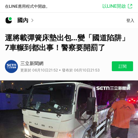
以LINE開啟
在LINE應用程式中開啟。
國內
登入
運將載彈簧床墊出包…變「國道陷阱」
7車輾到都出事！警察要開罰了
三立新聞網
訂閱
更新於 06月10日21:52 • 發布於 06月10日21:53