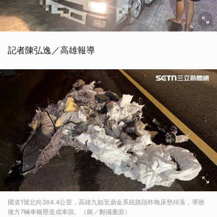
記者陳弘逸／高雄報導
國道1號北向364.4公里，高雄九如至鼎金系統路段昨晚床墊掉落，導致
後方7輛車輾壓造成車損。（圖／翻攝畫面）