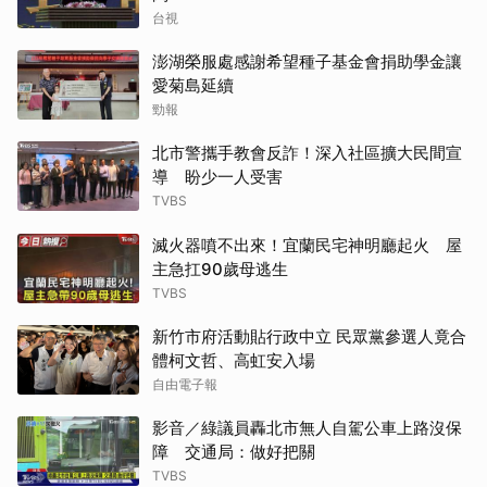
台視
澎湖榮服處感謝希望種子基金會捐助學金讓
愛菊島延續
勁報
北市警攜手教會反詐！深入社區擴大民間宣
導 盼少一人受害
TVBS
滅火器噴不出來！宜蘭民宅神明廳起火 屋
主急扛90歲母逃生
TVBS
新竹市府活動貼行政中立 民眾黨參選人竟合
體柯文哲、高虹安入場
自由電子報
影音／綠議員轟北市無人自駕公車上路沒保
障 交通局：做好把關
TVBS