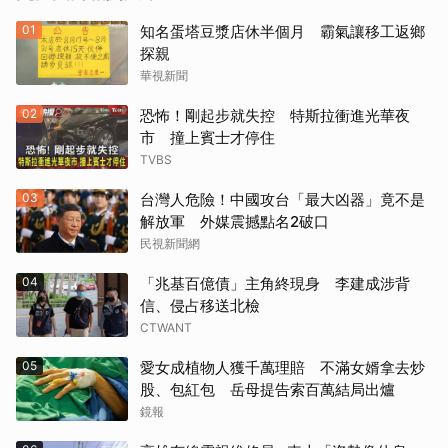
01
知名蛋塔豆漿店休半個月 霸氣讓移工返鄉
探親
華視新聞
02
恐怖！剛起步就失控 特斯拉衝進光華夜
市 撞上賓士才停住
TVBS
03
台灣人危險！中國攻台「最大凶器」竟不是
解放軍 外媒震撼點名2破口
民視新聞網
04
「兆基百億債」主角終現身 李建成涉背
信、侵占移送北檢
CTWANT
05
愛女成植物人獲千萬理賠 不滿女婿拿去炒
股、包紅包 岳母提告索百萬結局出爐
鏡報