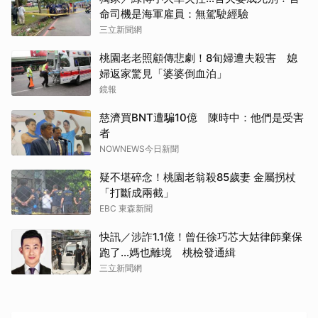
命司機是海軍雇員：無駕駛經驗
三立新聞網
桃園老老照顧傳悲劇！8旬婦遭夫殺害 媳
婦返家驚見「婆婆倒血泊」
鏡報
慈濟買BNT遭騙10億 陳時中：他們是受害
者
NOWNEWS今日新聞
疑不堪碎念！桃園老翁殺85歲妻 金屬拐杖
「打斷成兩截」
EBC 東森新聞
快訊／涉詐1.1億！曾任徐巧芯大姑律師棄保
跑了…媽也離境 桃檢發通緝
三立新聞網