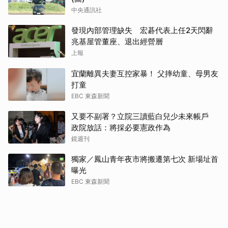
中央通訊社
發現內部管理缺失 宏碁代表上任2天閃辭
兆基屋管董座、退出經營層
上報
宜蘭離異夫妻互控家暴！ 父摔幼童、母男友
打童
EBC 東森新聞
又要不副署？立院三讀藍白兒少未來帳戶
政院放話：將採必要憲政作為
鏡週刊
獨家／鳳山青年夜市將搬遷第七次 新場址首
曝光
EBC 東森新聞