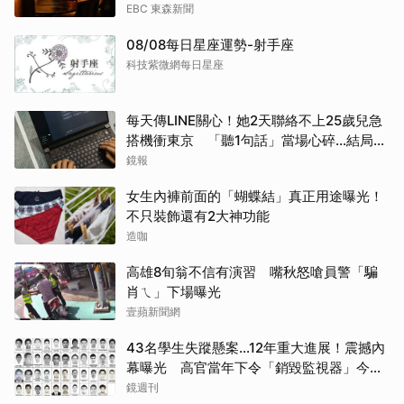
EBC 東森新聞
08/08每日星座運勢-射手座
科技紫微網每日星座
每天傳LINE關心！她2天聯絡不上25歲兒急
搭機衝東京 「聽1句話」當場心碎...結局看
哭網
鏡報
女生內褲前面的「蝴蝶結」真正用途曝光！
不只裝飾還有2大神功能
造咖
高雄8旬翁不信有演習 嘴秋怒嗆員警「騙
肖ㄟ」下場曝光
壹蘋新聞網
43名學生失蹤懸案...12年重大進展！震撼內
幕曝光 高官當年下令「銷毀監視器」今遭
逮
鏡週刊