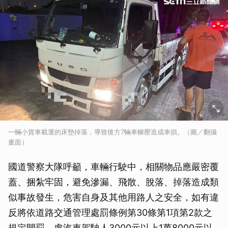
一輛小貨車載運的床墊掉落，導致後方7輛車輾壓造成車損。（圖／翻攝
畫面）
國道警察大隊呼籲，車輛行駛中，相關物品應嚴密覆
蓋、捆紮牢固，避免滲漏、飛散、脫落、掉落造成類
似事故發生，危害自身及其他用路人之安全，如有違
反將依道路交通管理處罰條例第30條第1項第2款之
規定開罰，處汽車駕駛人3000元以上1萬8000元以