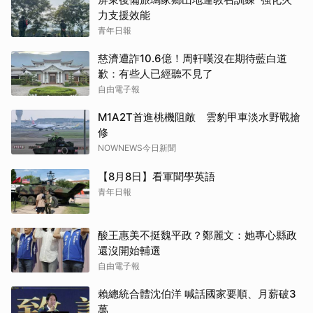
力支援效能
青年日報
慈濟遭詐10.6億！周軒嘆沒在期待藍白道
歉：有些人已經聽不見了
自由電子報
M1A2T首進桃機阻敵 雲豹甲車淡水野戰搶
修
NOWNEWS今日新聞
【8月8日】看軍聞學英語
青年日報
酸王惠美不挺魏平政？鄭麗文：她專心縣政
還沒開始輔選
自由電子報
賴總統合體沈伯洋 喊話國家要順、月薪破3
萬