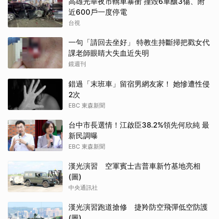
高雄光華夜市轎車暴衝 撞毀6車釀3傷、附
近600戶一度停電
台視
一句「請回去坐好」 特教生持斷掃把戳女代
課老師眼睛大失血近失明
鏡週刊
錯過「末班車」留宿男網友家！ 她慘遭性侵
2次
EBC 東森新聞
台中市長選情！江啟臣38.2%領先何欣純 最
新民調曝
EBC 東森新聞
漢光演習 空軍賓士吉普車新竹基地亮相
(圖)
中央通訊社
漢光演習跑道搶修 捷羚防空飛彈低空防護
(圖)