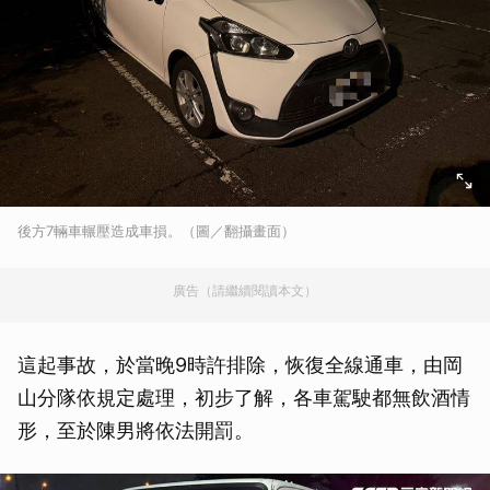
後方7輛車輾壓造成車損。（圖／翻攝畫面）
廣告（請繼續閱讀本文）
這起事故，於當晚9時許排除，恢復全線通車，由岡
山分隊依規定處理，初步了解，各車駕駛都無飲酒情
形，至於陳男將依法開罰。