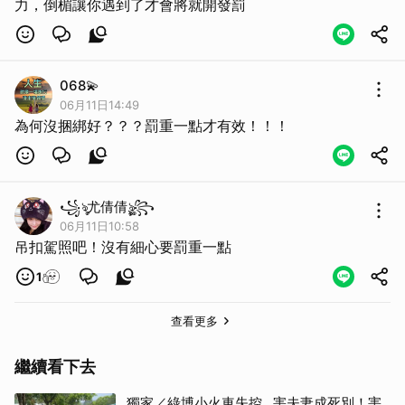
力，倒楣讓你遇到了才會將就開發罰
068💫
06月11日14:49
取消
為何沒捆綁好？？？罰重一點才有效！！！
꧁ৡ尤倩倩ৡৢৢ꧂
06月11日10:58
吊扣駕照吧！沒有細心要罰重一點
1
查看更多
繼續看下去
獨家／綠博小火車失控…害夫妻成死別！害