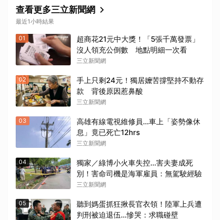
查看更多三立新聞網
最近1小時結果
01
超商花21元中大獎！「5張千萬發票」
沒人領充公倒數 地點明細一次看
三立新聞網
02
手上只剩24元！獨居嬤苦撐堅持不動存
款 背後原因惹鼻酸
三立新聞網
03
高雄有線電視維修員…車上「姿勢像休
息」竟已死亡12hrs
三立新聞網
04
獨家／綠博小火車失控…害夫妻成死
別！害命司機是海軍雇員：無駕駛經驗
三立新聞網
05
聽到媽蛋抓狂揪長官衣領！陸軍上兵遭
判刑被迫退伍…慘哭：求職碰壁