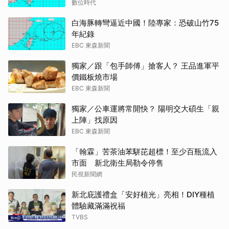
數位時代
白海豚轉彎逼近中國！陸專家：恐破山竹75
年紀錄
EBC 東森新聞
獨家／跟「包手師傅」搶客人？ 王品進軍平
價鐵板燒市場
EBC 東森新聞
獨家／公車運將常開快？ 陽明交大碩生「親
上陣」找原因
EBC 東森新聞
「翰霖」苦茶油苯駢芘超標！至少百瓶流入
市面 新北衛生局勒令停售
民視新聞網
新北庇護禮盒「安好植光」亮相！DIY種植
體驗藏滿滿祝福
TVBS