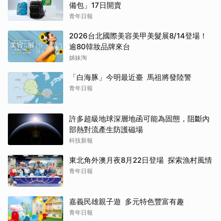
備包」17日開賣
青年日報
2026台北國際美容美甲美髮展8/14登場！
逾80韓妝品牌來台
姊妹淘
「白海豚」今明最近臺 馬祖將發陸警
青年日報
許多超級地球深層地函可能為固態，阻斷內
部熱對流產生防護磁場
科技新報
東北角外澳月夜8月22日登場 探索漁村風情
青年日報
嘉義民雄親子遊 多元特色豐富有趣
青年日報