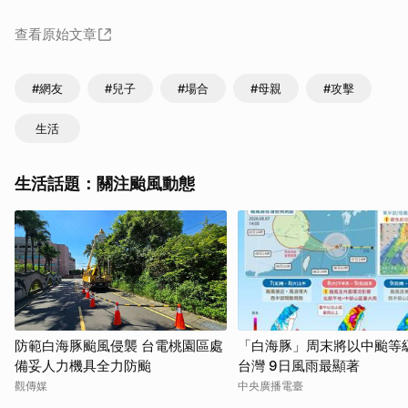
查看原始文章
#網友
#兒子
#場合
#母親
#攻擊
生活
生活話題：關注颱風動態
防範白海豚颱風侵襲 台電桃園區處
「白海豚」周末將以中颱等
備妥人力機具全力防颱
台灣 9日風雨最顯著
觀傳媒
中央廣播電臺