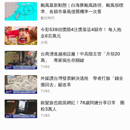
颱風最新動態｜白海豚颱風路徑、颱風假標
準、各縣市暴風侵襲機率一次看
數位時代
今彩539頭獎開4注獎落這4縣市！ 每人抱
走6百萬元
台視
台商湧進越南設廠！中高階主管「月領20
萬」 專家揭生存關鍵
TVBS
外媒讚台灣發票解決逃稅 學者打臉「錢全
撒回去」籲改革
TVBS
銀髮族也能當網紅！76歲阿嬤分享日常 圈
粉3萬人
TVBS