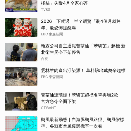
橘貓」失蹤4月全家心碎
TVBS
2026一下就過一半？網驚「剩4個月就跨
年」最恐怖提醒曝
EBC 東森新聞
翰霖公司自主通報苦茶油「苯駢芘」超標 新
北衛生局令下架停售
台視
雲林羊肉查出汙染源！ 草料驗出戴奧辛超標
EBC 東森新聞
苦茶油連環爆！苯駢芘超標名單再增2款
官方急令全面下架
CTWANT
颱風最新動態｜白海豚颱風路徑、颱風假標
準、各縣市暴風侵襲機率一次看