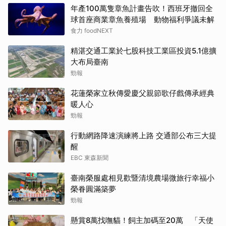
年產100萬隻章魚計畫告吹！西班牙撤回全
球首座商業章魚養殖場 動物福利爭議未解
食力 foodNEXT
精湛交通工業於七股科技工業區投資5.1億擴
大布局臺南
勁報
花蓮榮家立秋傳愛慶父親節歌仔戲傳承經典
暖人心
勁報
行動網路降速演練將上路 交通部公布三大提
醒
EBC 東森新聞
臺南榮服處相見歡暨清境農場微旅行幸福小
榮眷圓滿築夢
勁報
懸賞8萬找嘸貓！飼主加碼至20萬 「天使