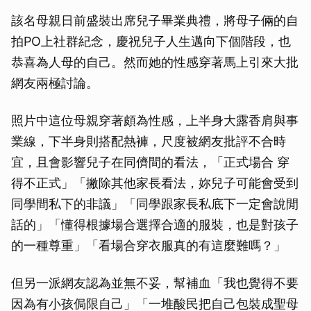
該名母親日前盛裝出席兒子畢業典禮，將母子倆的自
拍PO上社群紀念，慶祝兒子人生邁向下個階段，也
恭喜為人母的自己。然而她的性感穿著馬上引來大批
網友兩極討論。
照片中這位母親穿著頗為性感，上半身大露香肩與事
業線，下半身則搭配熱褲，尺度被網友批評不合時
宜，且會影響兒子在同儕間的看法，「正式場合 穿
得不正式」「撇除其他家長看法，妳兒子可能會受到
同學間私下的非議」「同學跟家長私底下一定會說閒
話的」「懂得根據場合選擇合適的服裝，也是對孩子
的一種尊重」「看場合穿衣服真的有這麼難嗎？」
但另一派網友認為並無不妥，幫補血「我也覺得不要
因為有小孩侷限自己」「一堆酸民把自己包裝成聖母