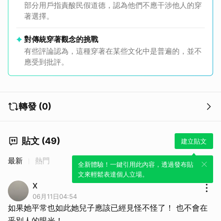
部分用戶指責酸民假道德，認為他們不應干涉他人的穿
著選擇。
對傳統穿著觀念的挑戰
有些評論認為，這種穿著在某些文化中是普遍的，並不
應受到批評。
轉發 (0)
貼文 (49)
建立貼文
取消
最新
熱門
全新體驗！一鍵引用此內容，透過發布貼
文來輕鬆表達個人立場。
X
06月11日04:54
如果她平常也如此她兒子應該已經見怪不怪了！ 也不會在
乎別人的眼光！