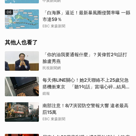
中廣新聞網
06
「白海豚」逼近！最新暴風圈侵襲率曝 一縣
市達59％
EBC 東森新聞
其他人也看了
「你的油我要通報什麼」？黃偉哲2句話打
臉盧秀燕
民視新聞網
每天傳LINE關心！她2天聯絡不上25歲兒急
搭機衝東京 「聽1句話」當場心碎...結局看
哭網
鏡報
南部注意！8/7演習防空警報大響 違者最高
罰15萬
EBC 東森新聞