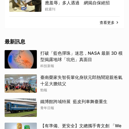
應羞辱」多人遇過 網揭自保絕招
鏡週刊
查看更多
最新訊息
打破「藍色彈珠」迷思，NASA 最新 3D 模
型揭露地球「坑疤」真面目
科技新報
臺南榮家失智長輩化身狀元郎熱鬧迎親爸氣
十足大膽炫父
勁報
鐵博館跨域特展 藍皮列車舞臺重生
青年日報
【有準備、更安全】文總攜手青文創 「We