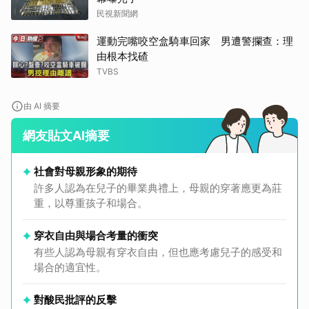
民視新聞網
運動完嘴咬空盒騎車回家 男遭警攔查：理
由根本找碴
TVBS
由 AI 摘要
網友貼文AI摘要
社會對母親形象的期待
許多人認為在兒子的畢業典禮上，母親的穿著應更為莊
重，以尊重孩子和場合。
穿衣自由與場合考量的衝突
有些人認為母親有穿衣自由，但也應考慮兒子的感受和
場合的適宜性。
對酸民批評的反擊