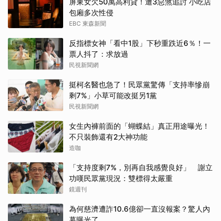
屏東女欠50萬高利貸！遭3惡煞追討 小吃店
包廂多次性侵
EBC 東森新聞
反指標女神「看中1股」下秒重跌近6％！一
票人抖了：求放過
民視新聞網
挺柯名醫也急了！民眾黨驚傳「支持率慘崩
剩7%」小草可能改挺另1黨
民視新聞網
女生內褲前面的「蝴蝶結」真正用途曝光！
不只裝飾還有2大神功能
造咖
「支持度剩7%，別再自我感覺良好」 謝立
功嘆民眾黨現況：雙標得太嚴重
鏡週刊
為何慈濟遭詐10.6億卻一直沒報案？驚人內
幕曝光了