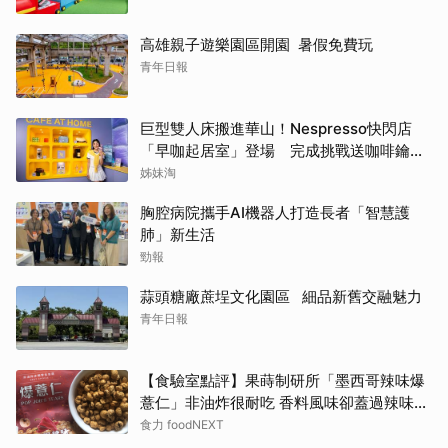
高雄親子遊樂園區開園 暑假免費玩
青年日報
巨型雙人床搬進華山！Nespresso快閃店
「早咖起居室」登場 完成挑戰送咖啡鑰匙
圈
姊妹淘
胸腔病院攜手AI機器人打造長者「智慧護
肺」新生活
勁報
蒜頭糖廠蔗埕文化園區 細品新舊交融魅力
青年日報
【食驗室點評】果蒔制研所「墨西哥辣味爆
薏仁」非油炸很耐吃 香料風味卻蓋過辣味特
色
食力 foodNEXT