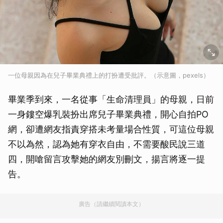
一位母親因為在兒子畢業典禮上的打扮遭受批評。（示意圖，pexels）
畢業季到來，一名從事「生命清理員」的母親，日前
一身鏤空爆乳裝扮出席兒子畢業典禮，開心自拍PO
網，卻遭網友指責穿搭未考量場合性質，可這位母親
不以為然，認為她有穿衣自由，不需要酸民說三道
四，開嗆留言攻擊她的網友別刪文，揚言將逐一提
告。
廣告（請繼續閱讀本文）