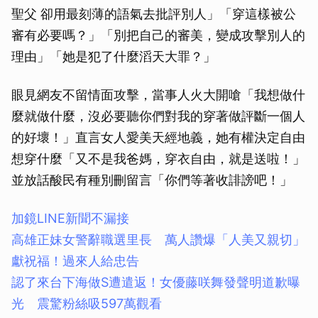
聖父 卻用最刻薄的語氣去批評別人」「穿這樣被公
審有必要嗎？」「別把自己的審美，變成攻擊別人的
理由」「她是犯了什麼滔天大罪？」
眼見網友不留情面攻擊，當事人火大開嗆「我想做什
麼就做什麼，沒必要聽你們對我的穿著做評斷一個人
的好壞！」直言女人愛美天經地義，她有權決定自由
想穿什麼「又不是我爸媽，穿衣自由，就是送啦！」
並放話酸民有種別刪留言「你們等著收誹謗吧！」
加鏡LINE新聞不漏接
高雄正妹女警辭職選里長 萬人讚爆「人美又親切」
獻祝福！過來人給忠告
認了來台下海做S遭遣返！女優藤咲舞發聲明道歉曝
光 震驚粉絲吸597萬觀看