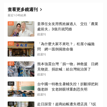
查看更多鏡週刊
最近1小時結果
01
姜厚任女友用舊姓嫁過人 交往「農業
處前夫」3個月就閃婚
鏡週刊
02
「為什麼大家不來吃？」松屋小編拋
問 網一面倒揭致命傷
鏡週刊
03
熊本強震台灣「捐一物」神救援 日網
見物資、捐款喊：給台灣統治算了
鏡週刊
04
台中國一特教生暑輔失控！折斷掃把刺
傷老師 女老師眼球重創恐失明
鏡週刊
05
赴日踩雷！超商結帳遭失禮店員「1反