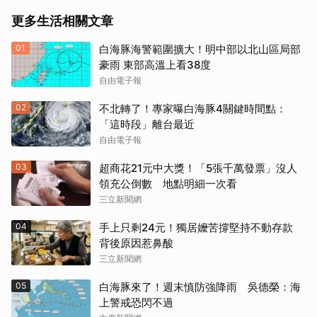
更多生活相關文章
01
白海豚海警範圍擴大！明中部以北山區局部
豪雨 東部高溫上看38度
自由電子報
02
不北轉了！專家曝白海豚4關鍵時間點：
「這時段」離台最近
自由電子報
03
超商花21元中大獎！「5張千萬發票」沒人
領充公倒數 地點明細一次看
三立新聞網
04
手上只剩24元！獨居嬤苦撐堅持不動存款
背後原因惹鼻酸
三立新聞網
05
白海豚來了！週末慎防強降雨 吳德榮：海
上警戒恐閃不過