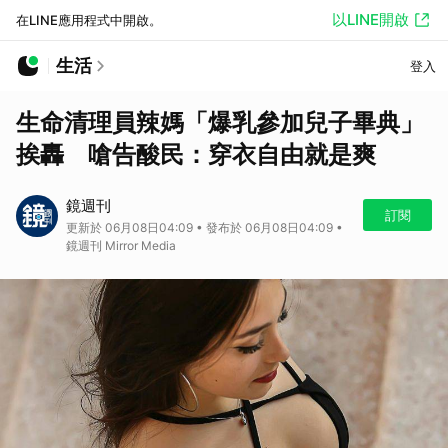
以LINE開啟
在LINE應用程式中開啟。
生活
登入
生命清理員辣媽「爆乳參加兒子畢典」
挨轟 嗆告酸民：穿衣自由就是爽
鏡週刊
訂閱
更新於 06月08日04:09 • 發布於 06月08日04:09 •
鏡週刊 Mirror Media