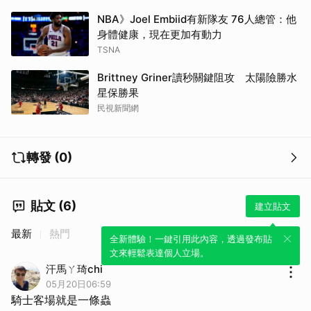
NBA》Joel Embiid有新隊友 76人總管：他
身體健康，現在更加有動力
TSNA
Brittney Griner讀秒關鍵阻攻 太陽險勝水
星保勝果
民視新聞網
轉發 (0)
貼文 (6)
建立貼文
最新
熱門
全新體驗！一鍵引用此內容，透過發布貼
取消
文來輕鬆表達個人立場。
汗馬ㄚ琦chi
05月20日06:59
騎士客場就是一條蟲