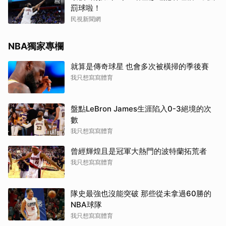
罰球啦！
民視新聞網
NBA獨家專欄
就算是傳奇球星 也會多次被橫掃的季後賽
我只想寫寫體育
盤點LeBron James生涯陷入0-3絕境的次
數
我只想寫寫體育
曾經輝煌且是冠軍大熱門的波特蘭拓荒者
我只想寫寫體育
隊史最強也沒能突破 那些從未拿過60勝的
NBA球隊
我只想寫寫體育