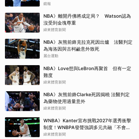
鏡報
NBA》離開丹佛將成定局？ Watson認為
沒受到金塊尊重
緯來體育新聞
NBA》灰熊前鋒克拉克死因出爐 法醫判定
為海洛因與古柯鹼意外致死
麗台運動
NBA》Love想與LeBron再聚首 但有一定
難度
緯來體育新聞
NBA》灰熊前鋒Clarke死因揭曉 法醫判定
為藥物使用過量意外
緯來體育新聞
WNBA》Kanter宣布挑戰2027年選秀衝擊
制度！WNBPA發聲強調多元共融「不會成
為政治棋子」
緯來體育新聞