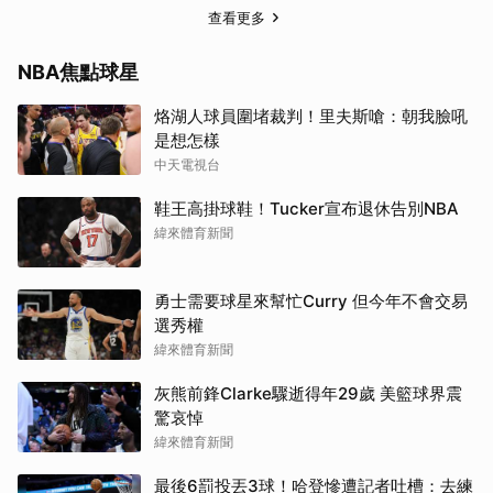
查看更多
NBA焦點球星
烙湖人球員圍堵裁判！里夫斯嗆：朝我臉吼
是想怎樣
中天電視台
鞋王高掛球鞋！Tucker宣布退休告別NBA
緯來體育新聞
勇士需要球星來幫忙Curry 但今年不會交易
選秀權
緯來體育新聞
灰熊前鋒Clarke驟逝得年29歲 美籃球界震
驚哀悼
緯來體育新聞
最後6罰投丟3球！哈登慘遭記者吐槽：去練