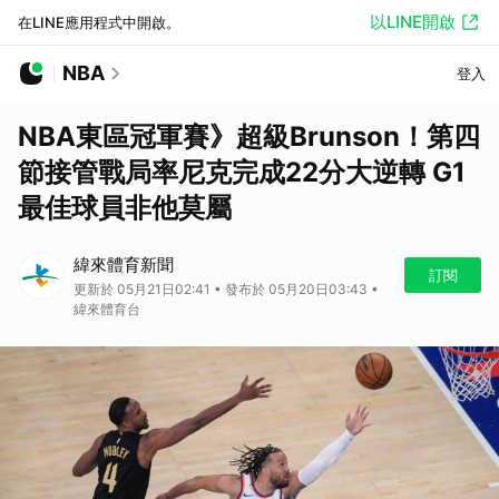
以LINE開啟
在LINE應用程式中開啟。
NBA
登入
NBA東區冠軍賽》超級Brunson！第四
節接管戰局率尼克完成22分大逆轉 G1
最佳球員非他莫屬
緯來體育新聞
訂閱
更新於 05月21日02:41 • 發布於 05月20日03:43 •
緯來體育台