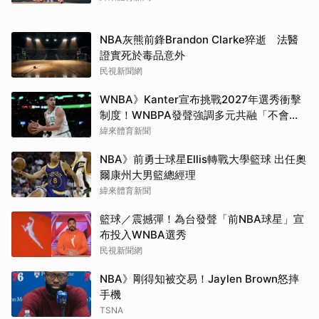
NBA灰熊前鋒Brandon Clarke猝逝 法醫
證實死於毒品意外
民視新聞網
WNBA》Kanter宣布挑戰2027年選秀衝擊
制度！WNBPA發聲強調多元共融「不會成
為政治棋子」
緯來體育新聞
NBA》前勇士球星Ellis轉戰大學籃球 出任奧
爾康州大男籃總經理
緯來體育新聞
籃球／震撼彈！為台發聲「前NBA球星」宣
布投入WNBA選秀
民視新聞網
NBA》剛得知被交易！Jaylen Brown怒摔
手機
TSNA