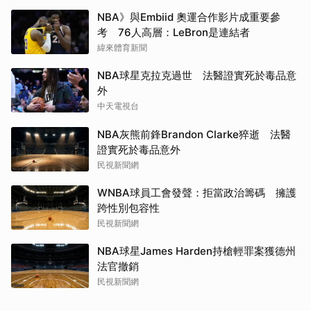
NBA》與Embiid 奧運合作影片成重要參
考 76人高層：LeBron是連結者
緯來體育新聞
NBA球星克拉克過世 法醫證實死於毒品意
外
中天電視台
NBA灰熊前鋒Brandon Clarke猝逝 法醫
證實死於毒品意外
民視新聞網
WNBA球員工會發聲：拒當政治籌碼 擁護
跨性別包容性
民視新聞網
NBA球星James Harden持槍輕罪案獲德州
法官撤銷
民視新聞網