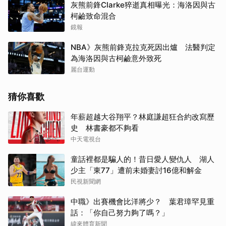
灰熊前鋒Clarke猝逝真相曝光：海洛因與古
柯鹼致命混合
鏡報
NBA》灰熊前鋒克拉克死因出爐 法醫判定
為海洛因與古柯鹼意外致死
麗台運動
猜你喜歡
年薪超越大谷翔平？林庭謙超狂合約改寫歷
史 林書豪都不夠看
中天電視台
童話裡都是騙人的！昔日愛人變仇人 湖人
少主「東77」遭前未婚妻討16億和解金
民視新聞網
中職》出賽機會比洋將少？ 葉君璋罕見重
話：「你自己努力夠了嗎？」
緯來體育新聞