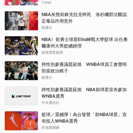
TSNA
NBA灰熊前鋒克拉克猝死 洛杉磯郡法醫認
定毒品作用意外
路透社
NBA》前勇士球星Ellis轉戰大學籃球 出任奧
爾康州大男籃總經理
緯來體育新聞
跨性別參賽議題延燒 WNBA球員工會聲明
拒當政治棋子
路透社
跨性別參賽議題延燒 NBA前球星宣布參加
WNBA選秀
中央通訊社
籃球／震撼彈！為台發聲「前NBA球星」宣
布投入WNBA選秀
民視新聞網