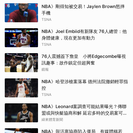
NBA》剛得知被交易！Jaylen Brown怒摔
手機
TSNA
NBA》Joel Embiid有新隊友 76人總管：他
身體健康，現在更加有動力
TSNA
76人震撼簽下詹皇 小將Edgecombe曝視
訊趣事：故作鎮定但超興奮
鏡報
NBA》哈登涉槍案落幕 德州法院撤銷輕罪指
控
TSNA
NBA》Leonard案調查可能結果曝光？傳聯
盟或與快艇協商和解 延宕多時的交易案可望
於開季前成行
緯來體育新聞
NBA》與活塞協商陷入僵局 有媒體稱若