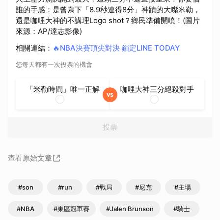
誰的手感：是曾寫下「8.9秒連得8分」神蹟的大嘴米勒，
還是咖哩大神的不講理Logo shot？鄉民準備開噴！(圖片
來源：AP/達志影像)
相關連結
：
🔥NBA決賽頂尖對決 鎖定LINE TODAY
您每天都有一次投票的機會
「米勒時間」唯一正解
咖哩大神三分絕殺對手
投票
查看原始文章
#son
#run
#戰局
#尼克
#主場
#NBA
#東區冠軍賽
#Jalen Brunson
#騎士