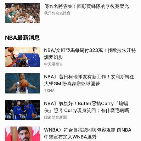
傳奇名將雲集！回顧黃蜂隊的季後賽榮光
我只想寫寫體育
NBA最新消息
NBA/文班亞馬每周付323萬！找歐拉朱旺特
訓夢幻步
中天電視台
NBA》昔日柯瑞隊友有新工作！艾利斯轉任
大學GM 盼為家鄉籃球圓夢
TSNA
NBA》氣氛好！Butler惡搞Curry「蝙蝠
俠」照 引Curry現身笑回：有什麼毛病嗎
緯來體育新聞
WNBA》符合自我認同與包容規範 前NBA
中鋒宣布加入WNBA選秀