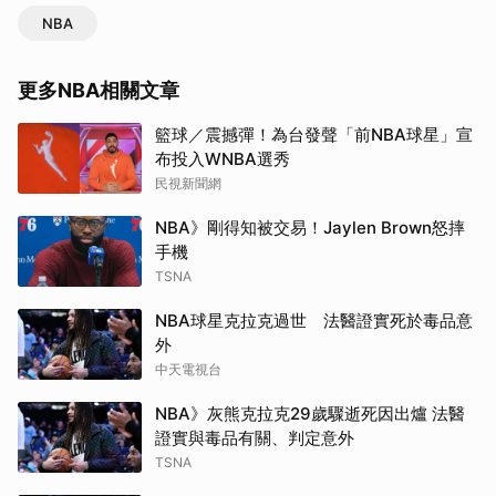
NBA
更多NBA相關文章
籃球／震撼彈！為台發聲「前NBA球星」宣
布投入WNBA選秀
民視新聞網
NBA》剛得知被交易！Jaylen Brown怒摔
手機
TSNA
NBA球星克拉克過世 法醫證實死於毒品意
外
中天電視台
NBA》灰熊克拉克29歲驟逝死因出爐 法醫
證實與毒品有關、判定意外
TSNA