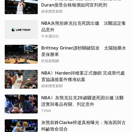
Duran接受合格報價如同宣判死刑
緯來體育新聞
NBA灰熊前鋒克拉克死因出爐 法醫認定毒
品意外
中央通訊社
Brittney Griner讀秒關鍵阻攻 太陽險勝水
星保勝果
民視新聞網
NBA》Harden持槍案正式撤銷 完成替代處
置協議後案件獲准結案
緯來體育新聞
NBA》灰熊克拉克29歲驟逝死因出爐 法醫
證實與毒品有關、判定意外
TSNA
灰熊前鋒Clarke猝逝真相曝光：海洛因與古
柯鹼致命混合