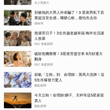
得自己不斷內耗
女人我最大
別被他的大男人外表騙了！3 星座男私下其
實超沒安全感，嘴硬心軟，最怕失去你
姊妹淘
熬過苦日子！3生肖越老越有福 晚年生活讓
人羨慕
EBC 東森新聞
破財危機掰掰！3星座苦盡甘來 8月財運大
翻身
EBC 東森新聞
節氣「立秋」到 命理師：黑馬大洗牌！這
5生肖爆發力驚人
藝點新聞
今天立秋！命理師:獅子、天秤等這5星座迎
貴人
藝點新聞