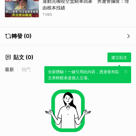
運動完嘴咬空盒騎車回家 男遭警攔查：理
由根本找碴
TVBS
轉發 (0)
貼文 (0)
建立貼文
最新
熱門
全新體驗！一鍵引用此內容，透過發布貼
文來輕鬆表達個人立場。