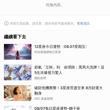
尚無內容。
內容已至結尾。請注意，部分內容可能未顯示。
查看資訊
取消
繼續看下去
12星座今日運勢〈08.07星期五〉
科技紫微網每日星座
節氣「立秋」到 命理師：黑馬大洗牌！這
5生肖爆發力驚人
藝點新聞
破財危機掰掰！3星座苦盡甘來 8月財運大
翻身
EBC 東森新聞
08/07每日星座運勢-獅子座