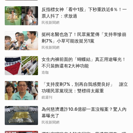
反指標女神「看中1股」下秒重跌近6％！一
票人抖了：求放過
民視新聞網
挺柯名醫也急了！民眾黨驚傳「支持率慘崩
剩7%」小草可能改挺另1黨
民視新聞網
女生內褲前面的「蝴蝶結」真正用途曝光！
不只裝飾還有2大神功能
造咖
「支持度剩7%，別再自我感覺良好」 謝立
功嘆民眾黨現況：雙標得太嚴重
鏡週刊
為何慈濟遭詐10.6億卻一直沒報案？驚人內
幕曝光了
民視新聞網