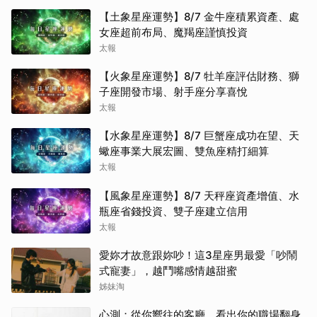
【土象星座運勢】8/7 金牛座積累資產、處
女座超前布局、魔羯座謹慎投資
太報
【火象星座運勢】8/7 牡羊座評估財務、獅
子座開發市場、射手座分享喜悅
太報
【水象星座運勢】8/7 巨蟹座成功在望、天
蠍座事業大展宏圖、雙魚座精打細算
太報
【風象星座運勢】8/7 天秤座資產增值、水
瓶座省錢投資、雙子座建立信用
太報
愛妳才故意跟妳吵！這3星座男最愛「吵鬧
式寵妻」，越鬥嘴感情越甜蜜
姊妹淘
心測：從你嚮往的客廳，看出你的職場翻身