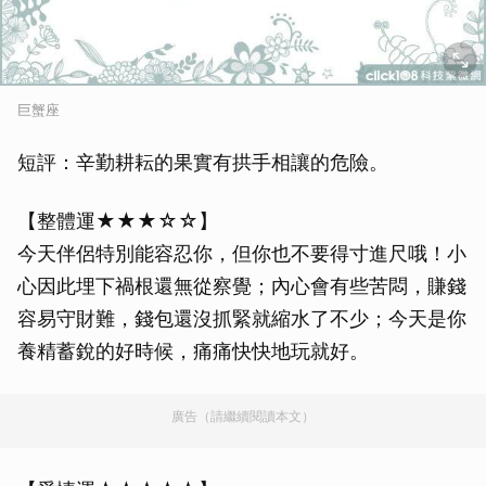
巨蟹座
短評：辛勤耕耘的果實有拱手相讓的危險。
【整體運★★★☆☆】
今天伴侶特別能容忍你，但你也不要得寸進尺哦！小
心因此埋下禍根還無從察覺；內心會有些苦悶，賺錢
容易守財難，錢包還沒抓緊就縮水了不少；今天是你
養精蓄銳的好時候，痛痛快快地玩就好。
廣告（請繼續閱讀本文）