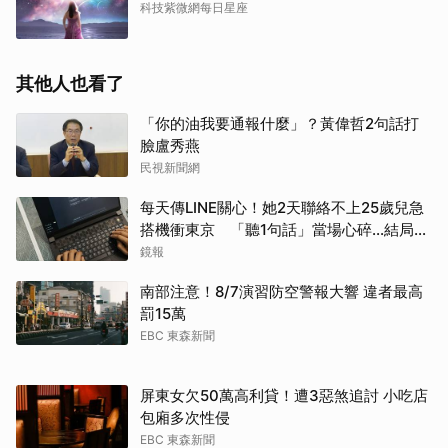
科技紫微網每日星座
其他人也看了
「你的油我要通報什麼」？黃偉哲2句話打
臉盧秀燕
民視新聞網
每天傳LINE關心！她2天聯絡不上25歲兒急
搭機衝東京 「聽1句話」當場心碎...結局看
哭網
鏡報
南部注意！8/7演習防空警報大響 違者最高
罰15萬
EBC 東森新聞
屏東女欠50萬高利貸！遭3惡煞追討 小吃店
包廂多次性侵
EBC 東森新聞