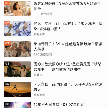
01
破財危機掰掰！3星座苦盡甘來 8月財運大
翻身
EBC 東森新聞
02
節氣「立秋」到 命理師：黑馬大洗牌！這
5生肖爆發力驚人
藝點新聞
03
熬過苦日子！3生肖越老越有福 晚年生活讓
人羨慕
EBC 東森新聞
04
愛妳才故意跟妳吵！這3星座男最愛「吵鬧
式寵妻」，越鬥嘴感情越甜蜜
姊妹淘
05
今天立秋！命理師:獅子、天秤等這5星座迎
貴人
藝點新聞
06
12星座今日運勢〈08.07星期五〉