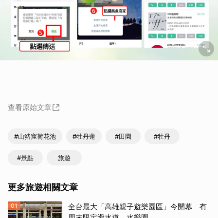
查看原始文章
#山豬窟荷花池
#牡丹蓮
#田園
#牡丹
#景點
旅遊
更多旅遊相關文章
01
全台最大「高雄親子遊樂園區」今開幕 有
周末限定滑水道、水樂園