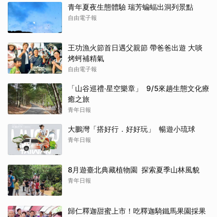
青年夏夜生態體驗 瑞芳蝙蝠出洞列景點
自由電子報
王功漁火節首日遇父親節 帶爸爸出遊 大啖
烤蚵補精氣
自由電子報
「山谷巡禮‧星空樂章」 9/5來趟生態文化療
癒之旅
青年日報
大鵬灣「搭好行．好好玩」 暢遊小琉球
青年日報
8月遊臺北典藏植物園 探索夏季山林風貌
青年日報
歸仁釋迦甜蜜上市！吃釋迦騎鐵馬果園採果