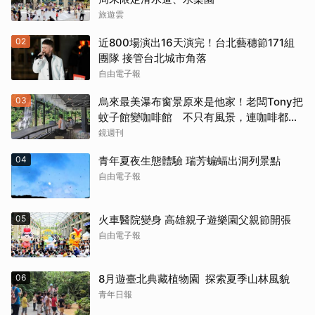
旅遊雲
02
近800場演出16天演完！台北藝穗節171組
團隊 接管台北城市角落
取消
自由電子報
03
烏來最美瀑布窗景原來是他家！老闆Tony把
蚊子館變咖啡館 不只有風景，連咖啡都好
喝到讓人想再來
鏡週刊
04
青年夏夜生態體驗 瑞芳蝙蝠出洞列景點
自由電子報
05
火車醫院變身 高雄親子遊樂園父親節開張
自由電子報
06
8月遊臺北典藏植物園 探索夏季山林風貌
青年日報