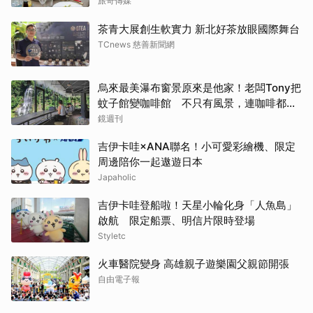
旅奇傳媒
茶青大展創生軟實力 新北好茶放眼國際舞台
TCnews 慈善新聞網
烏來最美瀑布窗景原來是他家！老闆Tony把
蚊子館變咖啡館 不只有風景，連咖啡都好
喝到讓人想再來
鏡週刊
吉伊卡哇×ANA聯名！小可愛彩繪機、限定
周邊陪你一起遨遊日本
Japaholic
吉伊卡哇登船啦！天星小輪化身「人魚島」
啟航 限定船票、明信片限時登場
Styletc
火車醫院變身 高雄親子遊樂園父親節開張
自由電子報