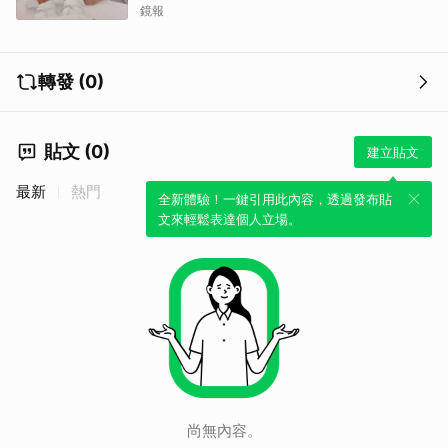
遺孀
鏡報
轉發 (0)
貼文 (0)
建立貼文
最新
熱門
全新體驗！一鍵引用此內容，透過發布貼
文來輕鬆表達個人立場。
尚無內容。