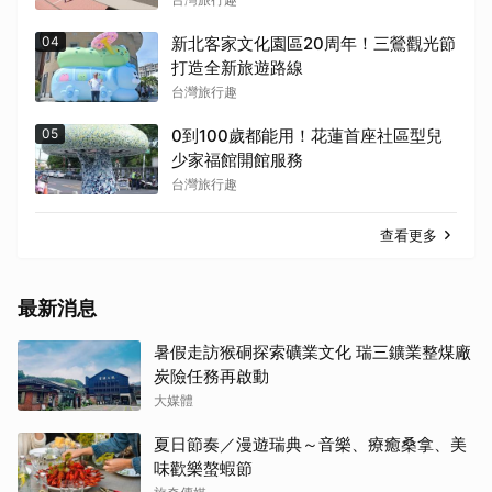
04
新北客家文化園區20周年！三鶯觀光節
打造全新旅遊路線
台灣旅行趣
05
0到100歲都能用！花蓮首座社區型兒
少家福館開館服務
台灣旅行趣
查看更多
最新消息
暑假走訪猴硐探索礦業文化 瑞三鑛業整煤廠
炭險任務再啟動
大媒體
夏日節奏／漫遊瑞典～音樂、療癒桑拿、美
味歡樂螯蝦節