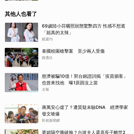
其他人也看了
69歲陸小芬曬照狀態驚艷四方 性感不想遮
「姐真的太辣」
鏡週刊
泰國校園槍擊案 至少兩人受傷
路透社
慈濟被騙10億！郭台銘證詞揭「疫苗掮客」
也曾來找他 曝1原因沒上當
太報
蔣萬安心虛了？遭質疑未驗DNA 經濟學家
發文嗆爆
民視新聞網
婆媳隔空撕破臉？台玻夫人還原長子離世2