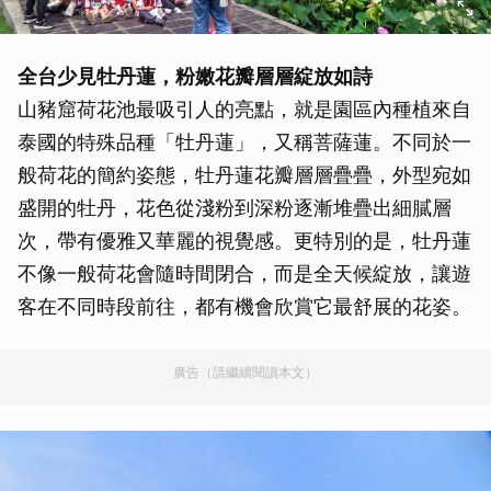
全台少見牡丹蓮，粉嫩花瓣層層綻放如詩
山豬窟荷花池最吸引人的亮點，就是園區內種植來自
泰國的特殊品種「牡丹蓮」，又稱菩薩蓮。不同於一
般荷花的簡約姿態，牡丹蓮花瓣層層疊疊，外型宛如
盛開的牡丹，花色從淺粉到深粉逐漸堆疊出細膩層
次，帶有優雅又華麗的視覺感。更特別的是，牡丹蓮
不像一般荷花會隨時間閉合，而是全天候綻放，讓遊
客在不同時段前往，都有機會欣賞它最舒展的花姿。
廣告（請繼續閱讀本文）