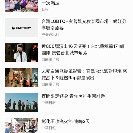
一次滿足
勁報
台灣LGBTQ+友善觀光攻泰國市場 網紅分
享吸引旅客
中央通訊社
近800場演出16天演完！台北藝穗節171組
團隊 接管台北城市角落
自由電子報
未受白海豚颱風影響！直擊台北派對現場 塔
羅占卜＆隨機Rap都是演出
自由電子報
夜間限定避暑 青年署推生態壯遊
中華日報
彰化王功漁火節 連嗨2天
中華日報