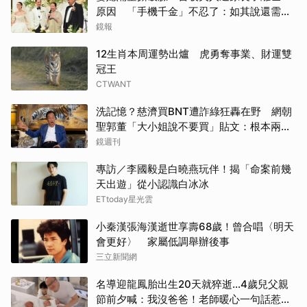
原因 「手機千金」不忍了：如其說還需要
離開嗎？
鏡報
12生肖本周運勢出爐 虎勇奪事業、財運雙
冠王
CTWANT
洗記憶？慈濟買BNT遭詐綠狂轟在野 網朝
聖郭董「大小姐說不要買」貼文：根本兩碼
事
鏡週刊
專訪／李國毅是白曉燕玩伴！揭「命案前幾
天出遊」從小認識白冰冰
ETtoday星光雲
小秦漢張海漢逝世享壽68歲！曾合唱〈明天
會更好〉 家屬低調舉辦後事
三立新聞網
名導迎龍鳳胎出生20天就猝逝...4歲兒父親
節前夕喊：我沒爸爸！老師暖心一句話惹哭