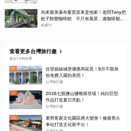
烏來最美瀑布窗景原來是他家！老闆Tony把
蚊子館變咖啡館 不只有風景，連咖啡都好
喝到讓人想再來
鏡週刊
查看更多台灣旅行趣
最近1小時結果
01
佐登妮絲城堡優惠再延長！8月不限身
份免費入園拍美照！
台灣旅行趣
02
2026七股鹽山鹽雕展登場！純白巨型
作品打造夏日亮點！
台灣旅行趣
03
東勢客家文化園區將大變身！修復舊火
車站打造文化新平台！
台灣旅行趣