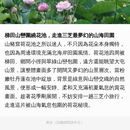
梯田山巒圍繞花池，走進三芝最夢幻的山海田園
山豬窟荷花池之所以迷人，不只因為花朵本身獨特，
也因為周邊環境充滿北海岸田園風情。荷花池四周被
梯田、鄉間小徑與翠綠山巒包圍，遠方還能眺望大屯
山景，讓整體畫面多了開闊又夢幻的山景層次。當粉
嫩牡丹蓮在池中綻放，背景是綠意與山巒交織的自然
風景，便形成一幅安靜、柔和又充滿初夏氣息的賞花
畫面。趁著花季剛展開，不妨安排一趟三芝小旅行，
走進這片被山海氣息包圍的荷花秘境。
廣告（請繼續閱讀本文）