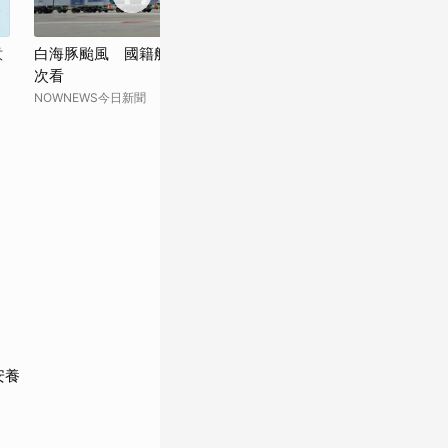
意
白海豚颱風 國籍航空明後天航班異動一
明天可放颱風假
次看
域」影響最大 
NOWNEWS今日新聞
民視新聞網
安養