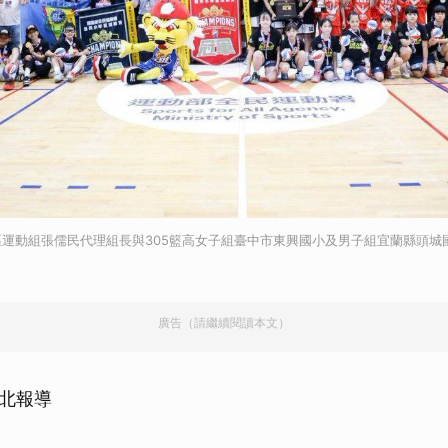
運動組張儒民代理組長與305籃高女子組臺中市東興國小及男子組宜蘭縣頭城
廣告（請繼續閱讀本文）
北報導