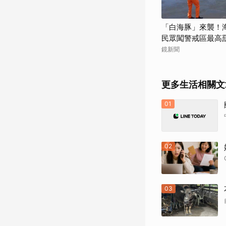
「白海豚」來襲！
民眾闖警戒區最高罰
鏡新聞
更多生活相關文
01
02
03