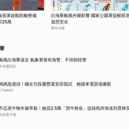
海巡署啟動防颱整備
白海豚颱風外圍影響 國家公園署提醒留
25萬
遊憩安全
青年日報
章
颱風白海豚逼近 氣象署發布海警、不排除陸警
中央通訊社
媽媽急過頭！瞞女兒投履歷還安排面試 她接來電當場傻眼
CTWANT
不忍老牛晚年被宰殺！她花2.5萬「買牛救命」從綠島跨海送到雲林
自由電子報