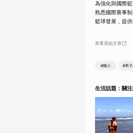
為強化與國際籃
熟悉國際賽事制
籃球發展，提供
查看原始文章
#國小
#男
生活話題：關注