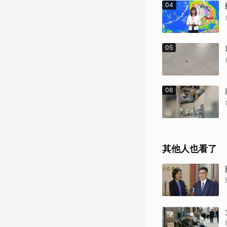
04
05
06
其他人也看了