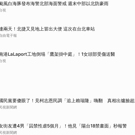
颱風白海豚發布海警北部海面警戒 週末中部以北防豪雨
台視
連兩天！北捷又見地上冒出大便 這次在台北車站
自由電子報
南港LaLaport工地倒塌「鷹架掛中庭」！1女頭部受傷送醫
台視
國民黨要傻眼了！見柯志恩民調「追上賴瑞隆」嗨翻 真相出爐臉超
民視新聞網
女街友遭4男「囚禁性虐5個月」！他見「陽台18禁畫面」秒報警
民視新聞網