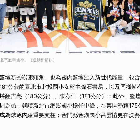
新北市五華國小。（運動部提供）
籃壇新秀嶄露頭角，也為國內籃壇注入新世代能量，包含
181公分的臺北市北投國小女籃中鋒石書易，以及同樣擁
塔鍾吉亮（180公分）、陳宥仁（181公分）；此外，籃壇
周為杺，就讀新北市網溪國小擔任中鋒，在禁區憑藉175
成為球隊內線重要支柱；金門縣金湖國小呂雲愷更在決賽