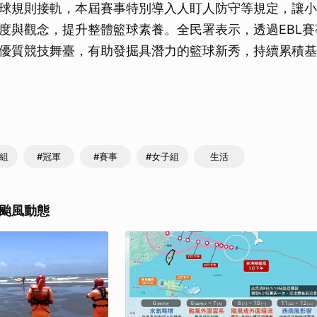
球規則接軌，本屆賽事特別導入人盯人防守等規定，讓小
取消
度與觀念，提升整體籃球素養。全民署表示，透過EBL
優質競技舞臺，有助發掘具潛力的籃球新秀，持續累積基
子組
#冠軍
#賽事
#女子組
生活
颱風動態