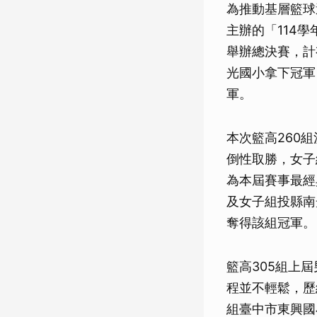
為推動基層籃球
主辦的「114學
舉辦總決賽，計
光國小拿下冠軍
軍。
本次籃高260
倒性取勝，女子
為本屆賽事最經
及女子組投縣南
奪得該組冠軍。
籃高305組上
程並不輕鬆，歷
組臺中市東興國