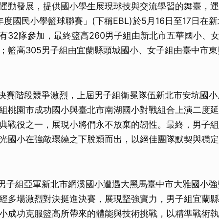
運動發展，提供國小學生展現球技與交流學習的舞臺，運
年度國民小學籃球聯賽」(下稱EBL)於5月16日至17日在
有32隊參加，最終籃高260男子組由新北市五華國小、
；籃高305男子組由宜蘭縣頭城國小、女子組由臺中市
組決賽階段競爭激烈，上屆男子組衛冕隊伍新北市安坑國
組桃園市成功國小與臺北市南湖國小對戰組合上演二度延
典戰役之一，展現小將們永不放棄的韌性。最終，男子組
光國小在強敵環繞之下脫穎而出，以絕佳團隊默契與穩定
屆男子組亞軍新北市網溪國小遭遇大黑馬臺中市大雅國小
經多場激烈對決挺進決賽，展現堅強實力，男子組宜蘭縣
小成功克服籃高所帶來的體能與技術挑戰，以精準戰術執