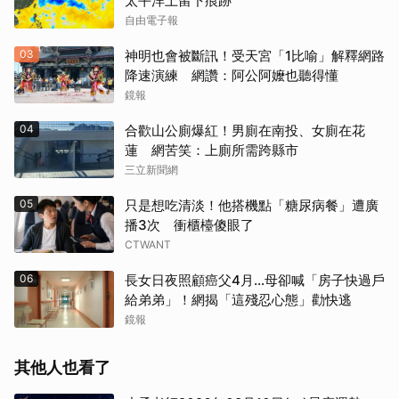
太平洋上留下痕跡
自由電子報
03
神明也會被斷訊！受天宮「1比喻」解釋網路
降速演練 網讚：阿公阿嬤也聽得懂
鏡報
04
合歡山公廁爆紅！男廁在南投、女廁在花
蓮 網苦笑：上廁所需跨縣市
三立新聞網
05
只是想吃清淡！他搭機點「糖尿病餐」遭廣
播3次 衝櫃檯傻眼了
CTWANT
06
長女日夜照顧癌父4月…母卻喊「房子快過戶
給弟弟」！網揭「這殘忍心態」勸快逃
鏡報
其他人也看了