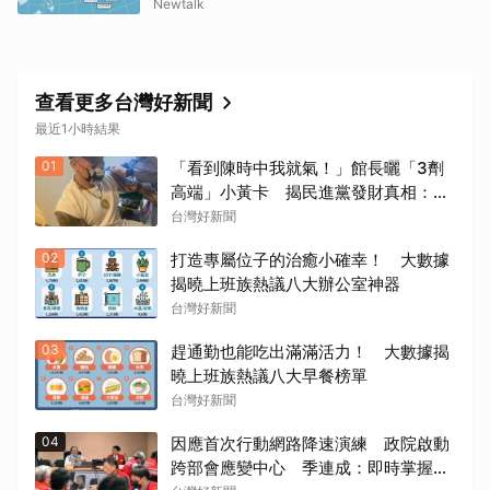
Newtalk
查看更多台灣好新聞
最近1小時結果
01
「看到陳時中我就氣！」館長曬「3劑
高端」小黃卡 揭民進黨發財真相：青
鳥全失智了嗎？
台灣好新聞
02
打造專屬位子的治癒小確幸！ 大數據
揭曉上班族熱議八大辦公室神器
台灣好新聞
03
趕通勤也能吃出滿滿活力！ 大數據揭
曉上班族熱議八大早餐榜單
台灣好新聞
04
因應首次行動網路降速演練 政院啟動
跨部會應變中心 季連成：即時掌握狀