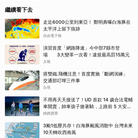
繼續看下去
走近6000公里到東亞！ 鄭明典曝白海豚在
太平洋上留下痕跡
自由電子報
演習首度「網路降速」今中部7縣市登
場 3大變革一次看！違規最高罰15萬元
太報
搭雙鐵.飛機注意！首度實施「斷網演練」
交通部叮嚀三件事
台視
不用再天天接送了！UD 首款 14 歲合法電輔
車開賣，帥車孩子搶著騎，上路前 5 大安全
法規先看懂
媽媽寶寶
3颱1低壓共存！白海豚颱風消散中 台灣未來
10天轉吹西南風