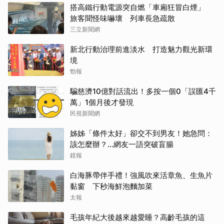
搭高鐵行動電源突自燃「車廂狂冒白煙」
旅客聞怪味嚇壞 列車長急疏散
三立新聞網
新北行動治理前進淡水 打造魅力觀光新環
境
勁報
騙慈濟10億對話流出！多按一個0「誤匯4千
萬」1個月後才發現
民視新聞網
姊姊「條件太好」卻交不到男友！她急問：
該怎麼辦？...網友一語突破盲腸
鏡報
白海豚帶伴手禮！強風吹來活章魚、生魚片
黏窗 下秒海鮮泡麵加菜
太報
毛孩年紀大後越來越愛睡？高齡毛孩的這