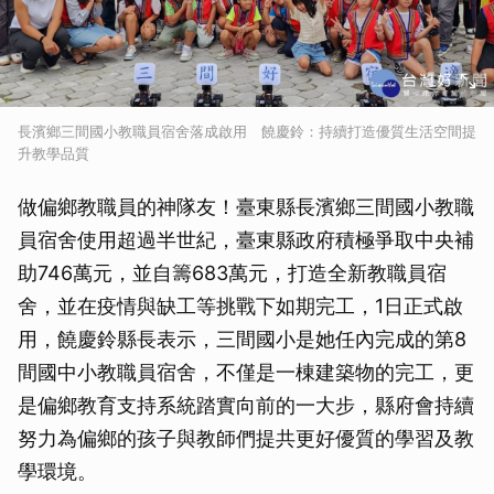
長濱鄉三間國小教職員宿舍落成啟用 饒慶鈴：持續打造優質生活空間提
升教學品質
做偏鄉教職員的神隊友！臺東縣長濱鄉三間國小教職
員宿舍使用超過半世紀，臺東縣政府積極爭取中央補
助746萬元，並自籌683萬元，打造全新教職員宿
舍，並在疫情與缺工等挑戰下如期完工，1日正式啟
用，饒慶鈴縣長表示，三間國小是她任內完成的第8
間國中小教職員宿舍，不僅是一棟建築物的完工，更
是偏鄉教育支持系統踏實向前的一大步，縣府會持續
努力為偏鄉的孩子與教師們提共更好優質的學習及教
學環境。