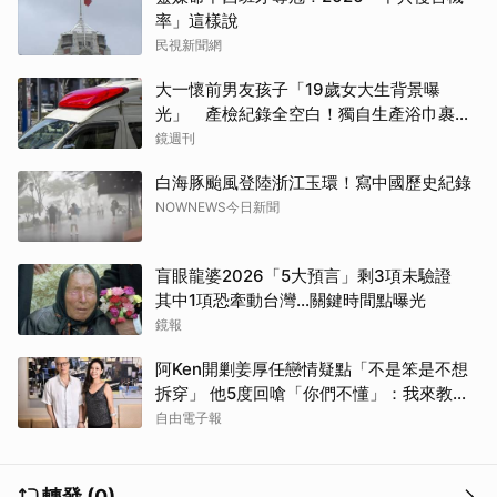
率」這樣說
民視新聞網
大一懷前男友孩子「19歲女大生背景曝
光」 產檢紀錄全空白！獨自生產浴巾裹嬰
屍藏家5天
鏡週刊
白海豚颱風登陸浙江玉環！寫中國歷史紀錄
NOWNEWS今日新聞
盲眼龍婆2026「5大預言」剩3項未驗證
其中1項恐牽動台灣...關鍵時間點曝光
鏡報
阿Ken開剿姜厚任戀情疑點「不是笨是不想
拆穿」 他5度回嗆「你們不懂」：我來教育
你們
自由電子報
轉發 (0)