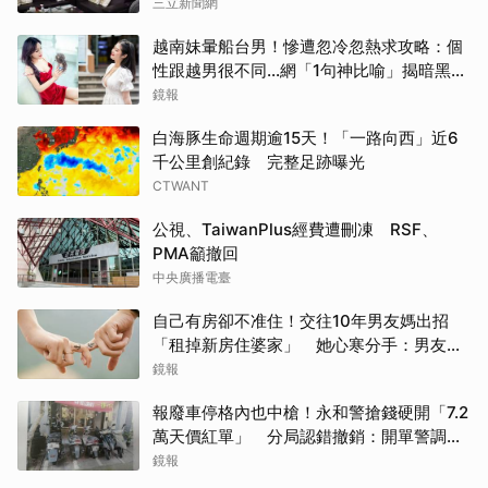
三立新聞網
越南妹暈船台男！慘遭忽冷忽熱求攻略：個
性跟越男很不同...網「1句神比喻」揭暗黑真
相
鏡報
白海豚生命週期逾15天！「一路向西」近6
千公里創紀錄 完整足跡曝光
CTWANT
公視、TaiwanPlus經費遭刪凍 RSF、
PMA籲撤回
中央廣播電臺
自己有房卻不准住！交往10年男友媽出招
「租掉新房住婆家」 她心寒分手：男友被
詐3百萬我都沒嫌
鏡報
報廢車停格內也中槍！永和警搶錢硬開「7.2
萬天價紅單」 分局認錯撤銷：開單警調職
議處
鏡報