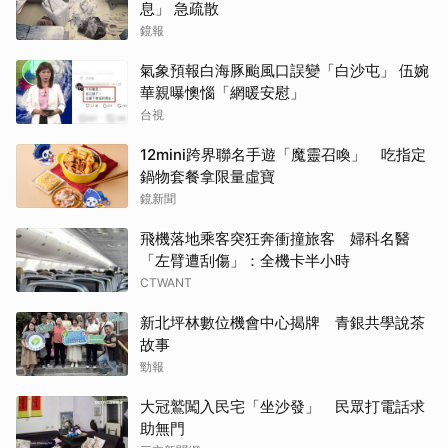
息」 急疏散
鏡報
氣象預報白海豚颱風口誤變「白沙屯」 伍婉
華親曝懊惱「網暖安慰」
台視
12mini跨界聯名手遊「魔靈召喚」 吃指定
鍋物套餐拿限量虛寶
鏡新聞
飛機落地乘客突狂奔衝撞旅客 婦科名醫
「左臂遭刮傷」：全機卡半小時
CTWANT
新北坪林數位機會中心揭牌 青銀共學說茶
故事
勁報
大冠鷲闖入民宅「坐沙發」 民眾打電話求
助無門