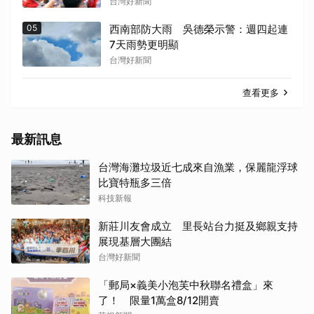
況
台灣好新聞
05
西南部防大雨 吳德榮示警：週四起連
7天雨勢更明顯
台灣好新聞
查看更多
最新訊息
台灣海灘垃圾近七成來自漁業，保麗龍浮球
比寶特瓶多三倍
科技新報
新莊川友會成立 里長站台力挺及鄉親支持
展現基層大團結
台灣好新聞
「郵局×義美小泡芙中秋聯名禮盒」來
了！ 限量1萬盒8/12開賣