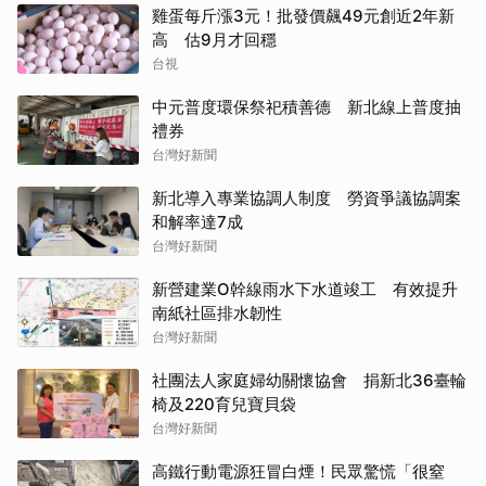
雞蛋每斤漲3元！批發價飆49元創近2年新
高 估9月才回穩
台視
中元普度環保祭祀積善德 新北線上普度抽
禮券
台灣好新聞
新北導入專業協調人制度 勞資爭議協調案
和解率達7成
台灣好新聞
新營建業O幹線雨水下水道竣工 有效提升
南紙社區排水韌性
台灣好新聞
社團法人家庭婦幼關懷協會 捐新北36臺輪
椅及220育兒寶貝袋
台灣好新聞
高鐵行動電源狂冒白煙！民眾驚慌「很窒