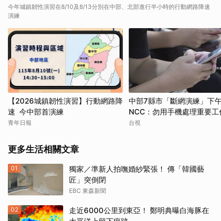
今年城鎮韌性演習在8/10及8/13分別在中部、北部進行半小時的行動網路降速
演練
【2026城鎮韌性演習】行動網路降
中部7縣市「斷網演練」下
速 今中部首演練
NCC：勿用手機處理重要工
青年日報
台視
更多生活相關文章
01
獨家／準新人拍嘸婚紗緊張！ 傳「韓國藝
匠」突倒閉
EBC 東森新聞
02
走近6000公里到東亞！ 鄭明典曝白海豚在