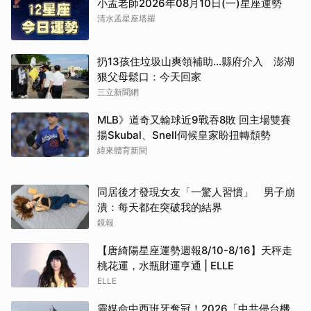
小孟老師2026年08月10日(一)星座運勢
清水孟星座塔羅
扔13孩住垃圾山爽領補助…縣府介入 澎湖
狠父母鬆口：今天回家
三立新聞網
MLB》道奇又輸球近9戰吞8敗 回主場雙賽
揚Skubal、Snell伺候皇家盼扭轉頹勢
緯來體育新聞
同居後才發現女友「一驚人習慣」 男子崩
潰：每天都在突破我的結界
鏡報
【唐綺陽星座運勢週報8/10-8/16】天秤走
桃花運，水瓶財運亨通 | ELLE
ELLE
靈媒命中西班牙奪冠！2026「中共侵台機