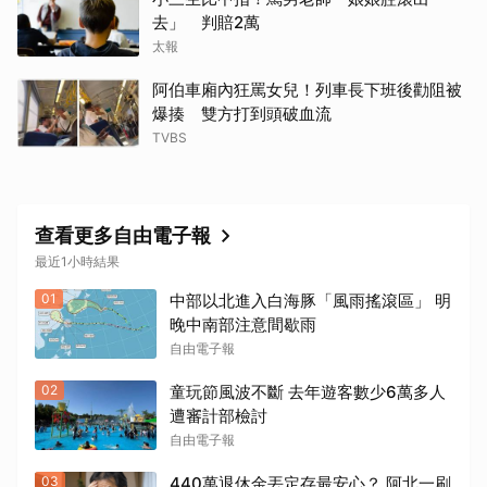
取消
去」 判賠2萬
太報
阿伯車廂內狂罵女兒！列車長下班後勸阻被
爆揍 雙方打到頭破血流
TVBS
查看更多自由電子報
最近1小時結果
01
中部以北進入白海豚「風雨搖滾區」 明
晚中南部注意間歇雨
自由電子報
02
童玩節風波不斷 去年遊客數少6萬多人
遭審計部檢討
自由電子報
03
440萬退休金丟定存最安心？ 阿北一刷