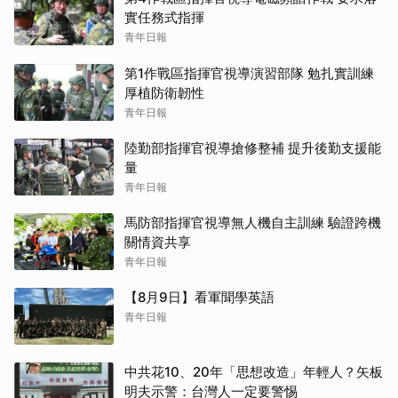
實任務式指揮
青年日報
第1作戰區指揮官視導演習部隊 勉扎實訓練
厚植防衛韌性
青年日報
陸勤部指揮官視導搶修整補 提升後勤支援能
量
青年日報
馬防部指揮官視導無人機自主訓練 驗證跨機
關情資共享
青年日報
【8月9日】看軍聞學英語
青年日報
中共花10、20年「思想改造」年輕人？矢板
明夫示警：台灣人一定要警惕