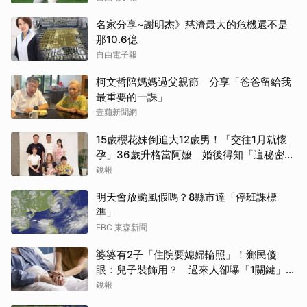
名家分享~謝明杰》慈濟最大的危機還不是
那10.6億
自由電子報
柯文哲陪媽媽過父親節 分享「爸爸留給我
最重要的一課」
壹蘋新聞網
15歲櫻花妹倒追大12歲男！「交往1月就懷
孕」36歲升格當阿嬤 婚後得知「這秘密」
傻眼了
鏡報
明天會放颱風假嗎？8縣市達「停班課標
準」
EBC 東森新聞
婆婆有2子「住院要媳婦輪照」！鄉民傻
眼：兒子裝飾用？ 過來人卻曝「1關鍵」才
做決定
鏡報