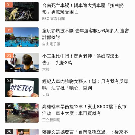
01
台南死亡車禍！轎車遭大貨車壓「扭曲變
形」男駕駛受困亡
EBC 東森新聞
02
童玩節風波不斷 去年遊客數少6萬多人 遭審
計部檢討
自由電子報
03
小三生比中指！罵男老師「娘娘腔滾出
去」 判賠2萬
太報
04
經紀人車內強吻女藝人！辯：只有我有反應
嗎 法官批「噁心」重判
太報
05
高雄轎車暴衝撞12車！賓士S500擋下夜市
浩劫 車主大度：車再買就有
三立新聞網
06
鄭麗文震撼發言「台灣沒獨立過」：從來不