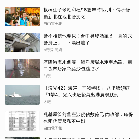
板橋江子翠潮和社96週年 李四川：傳承發
揚新北在地北管文化
自由電子報
警不相信他要尿！台中男發酒瘋竟「真的尿
警身上」 下場出爐了
民視新聞網
基隆港海水倒灌 海洋廣場水淹至馬路、廟
口夜市店家急築沙包牆擋水
台視
【漢光42】海巡「平戰轉換」 八里艦領頭
「1帶4」光六快艇緊急出港展現默契
太報
兆基屋管前董座涉侵佔數億元 內政部：確保
包租代管服務不中斷
自由電子報