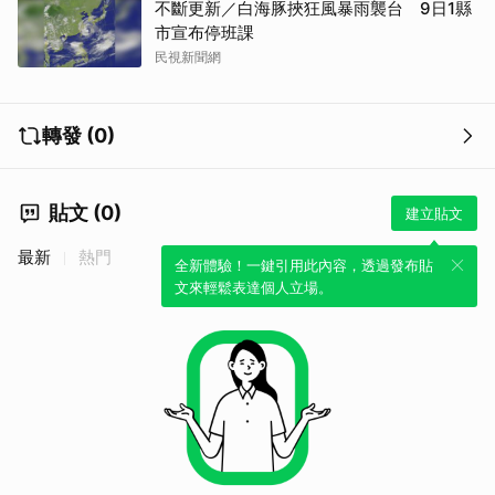
不斷更新／白海豚挾狂風暴雨襲台 9日1縣
市宣布停班課
民視新聞網
轉發 (0)
貼文 (0)
建立貼文
最新
熱門
全新體驗！一鍵引用此內容，透過發布貼
文來輕鬆表達個人立場。