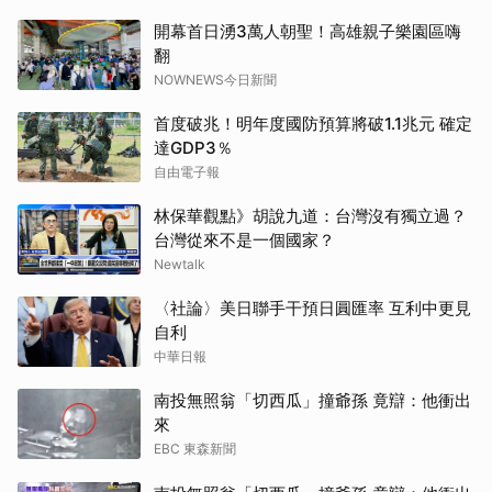
開幕首日湧3萬人朝聖！高雄親子樂園區嗨
翻
NOWNEWS今日新聞
首度破兆！明年度國防預算將破1.1兆元 確定
達GDP3％
自由電子報
林保華觀點》胡說九道：台灣沒有獨立過？
台灣從來不是一個國家？
Newtalk
〈社論〉美日聯手干預日圓匯率 互利中更見
自利
中華日報
南投無照翁「切西瓜」撞爺孫 竟辯：他衝出
來
EBC 東森新聞