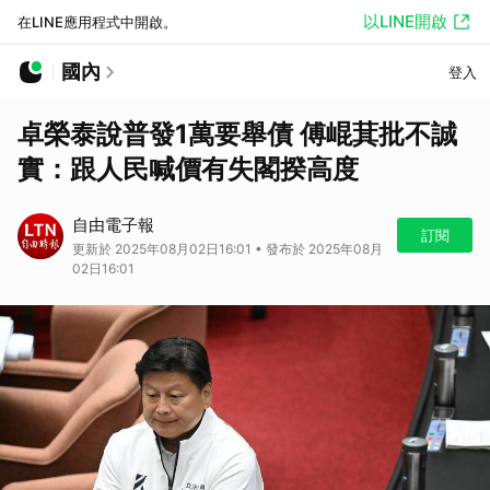
以LINE開啟
在LINE應用程式中開啟。
國內
登入
卓榮泰說普發1萬要舉債 傅崐萁批不誠
實：跟人民喊價有失閣揆高度
自由電子報
訂閱
更新於 2025年08月02日16:01 • 發布於 2025年08月
02日16:01