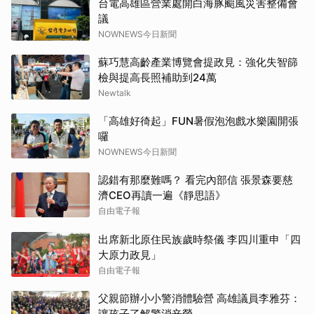
台電高雄區營業處開白海豚颱風災害整備會
議
NOWNEWS今日新聞
蘇巧慧高齡產業博覽會提政見：強化失智篩
檢與提高長照補助到24萬
Newtalk
「高雄好徛起」FUN暑假泡泡戲水樂園開張
囉
NOWNEWS今日新聞
認錯有那麼難嗎？ 看完內部信 張景森要慈
濟CEO再讀一遍《靜思語》
自由電子報
出席新北原住民族歲時祭儀 李四川重申「四
大原力政見」
自由電子報
父親節辦小小警消體驗營 高雄議員李雅芬：
讓孩子了解警消辛勞