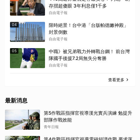
存摺超傻眼 3年利息僅1千多
自由電子報
04
限時絕景！台中港「台版帕德嫩神殿」
封景倒數
自由電子報
05
中職》被兄弟戰力外轉戰台鋼！ 前台灣
隊國手後援7.2局無失分奪勝
自由電子報
查看更多
最新消息
第5作戰區指揮官視導漢光實兵演練 勉提升
部隊作戰效能
青年日報
第4作戰區指揮官視導電磁頻譜作戰 要求落