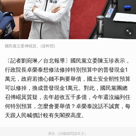
國民黨立委傅崐萁。(資料照)
〔記者劉宛琳／台北報導〕國民黨立委陳玉珍表示，
行政院長卓榮泰想修法修掉特別預算中的普發現金1
萬元，政府若擔心錢不夠要舉債，國土安全靭性預算
可以修掉，換成普發現金1萬元。對此，國民黨團總
召傅崐萁質疑，去年超收五千多億，今年還沒編列任
何特別預算，怎麼會要舉債？卓榮泰說話不誠實，每
天跟人民喊價計較有失閣揆高度。
廣告（請繼續閱讀本文）