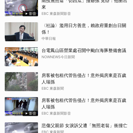
南投無照翁「切西瓜」撞爺孫 竟辯：他衝出
來
影音
EBC 東森新聞影音
〈社論〉濫用日方善意，賴政府重創台日關
係！
中華日報
台電鳳山區營業處召開中颱白海豚整備會議
NOWNEWS今日新聞
房客被包租代管告侵占！意外揭房東是百歲
人瑞孫
EBC 東森新聞
房客被包租代管告侵占！意外揭房東是百歲
人瑞孫
影音
EBC 東森新聞影音
悲傷父親節 女淚訴父遭「無照老翁」衝撞亡
EBC 東森新聞