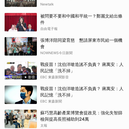
Newtalk
被問要不要和中國和平統一？鄭麗文給出條
件
自由電子報
張博洋陪同梁育慈 懇請屏東市民給一個機
會
NOWNEWS今日新聞
戰疫苗！沈伯洋嗆造謠不負責？ 蔣萬安：人
民記憶「洗不掉」
影音
EBC 東森新聞影音
戰疫苗！沈伯洋嗆造謠不負責？ 蔣萬安：人
民記憶「洗不掉」
EBC 東森新聞
蘇巧慧高齡產業博覽會提政見：強化失智篩
檢與提高長照補助到24萬
太報