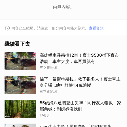
尚無內容。
內容已至結尾。請注意，部分內容可能未顯示。
查看資訊
繼續看下去
高雄轎車暴衝撞12車！賓士S500擋下夜市
浩劫 車主大度：車再買就有
三立新聞網
擋下「暴衝特斯拉」救了很多人！賓士車主
身分曝…他社群擁1.4萬追蹤
三立新聞網
55歲婦八通關登山失聯！同行友人獲救 家
屬急喊：剩媽媽沒找到
TVBS
小三生比中指！罵男老師「娘娘腔滾出