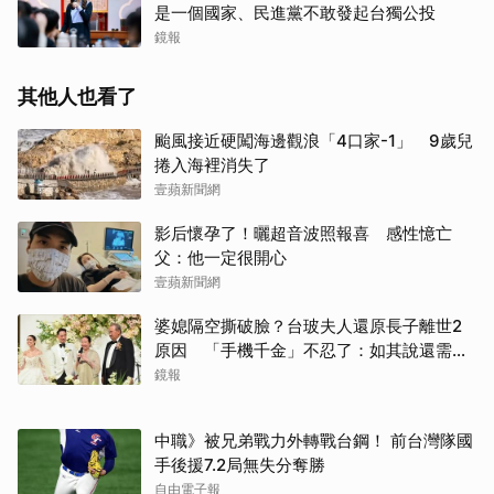
是一個國家、民進黨不敢發起台獨公投
鏡報
其他人也看了
颱風接近硬闖海邊觀浪「4口家-1」 9歲兒
捲入海裡消失了
壹蘋新聞網
影后懷孕了！曬超音波照報喜 感性憶亡
父：他一定很開心
壹蘋新聞網
婆媳隔空撕破臉？台玻夫人還原長子離世2
原因 「手機千金」不忍了：如其說還需要
離開嗎？
鏡報
中職》被兄弟戰力外轉戰台鋼！ 前台灣隊國
手後援7.2局無失分奪勝
自由電子報