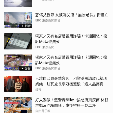
悲傷父親節 女淚訴父遭「無照老翁」衝撞亡
EBC 東森新聞影音
影音
獨家／又有名店遭冒用詐騙！卡通園怒：投
訴Meta也無效
EBC 東森新聞
獨家／又有名店遭冒用詐騙！卡通園怒：投
訴Meta也無效
影音
EBC 東森新聞影音
只准自己買奢華寢具 刁難基層請款代墊珍
奶錢 駐瓦處長李冠德遭酸「這人品德真的
冠軍」
鏡報
好人難做！藍營轟陳時中擋慈濟買疫苗 林智
群拋反詐騙圖嘆：事後推得一乾二淨
自由電子報