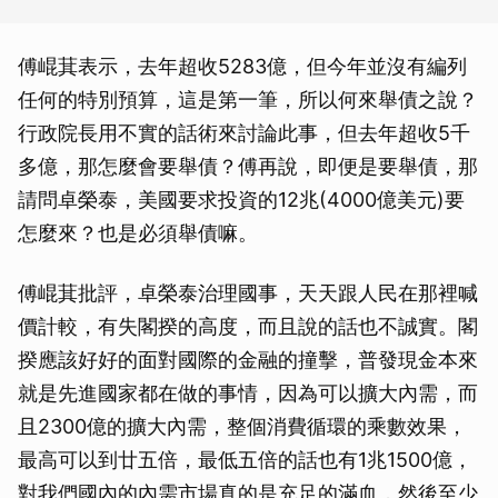
傅崐萁表示，去年超收5283億，但今年並沒有編列
任何的特別預算，這是第一筆，所以何來舉債之說？
行政院長用不實的話術來討論此事，但去年超收5千
多億，那怎麼會要舉債？傅再說，即便是要舉債，那
請問卓榮泰，美國要求投資的12兆(4000億美元)要
怎麼來？也是必須舉債嘛。
傅崐萁批評，卓榮泰治理國事，天天跟人民在那裡喊
價計較，有失閣揆的高度，而且說的話也不誠實。閣
揆應該好好的面對國際的金融的撞擊，普發現金本來
就是先進國家都在做的事情，因為可以擴大內需，而
且2300億的擴大內需，整個消費循環的乘數效果，
最高可以到廿五倍，最低五倍的話也有1兆1500億，
對我們國內的內需市場真的是充足的滿血，然後至少