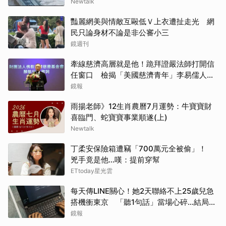
Newtalk
豔麗網美與情敵互毆低Ｖ上衣遭扯走光 網
民只論身材不論是非公審小三
鏡週刊
牽線慈濟高層就是他！跪拜證嚴法師打開信
任窗口 檢揭「美國慈濟青年」李易儒人脈
網絡
鏡報
雨揚老師》12生肖農曆7月運勢：牛寶寶財
喜臨門、蛇寶寶事業順遂(上)
Newtalk
丁柔安保險箱遭竊「700萬元全被偷」！
兇手竟是他...嘆：提前穿幫
ETtoday星光雲
每天傳LINE關心！她2天聯絡不上25歲兒急
搭機衝東京 「聽1句話」當場心碎...結局看
哭網
鏡報