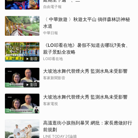
自由電子報
〈 中華旅遊 〉秋遊太平山 徜徉森林訪神秘
水道
中華日報
《LO叩看在地》暑假不知道去哪玩?美食、
親子景點全攻略
影音
LO叩看在地
大坡池水舞代替煙火秀 監測水鳥未受影響
客家新聞影音
影音
大坡池水舞代替煙火秀 監測水鳥未受影響
客家電視
高溫逛街小孩熱到暴哭 網批：家長應做好行
前規劃
LINE TODAY 討論牆