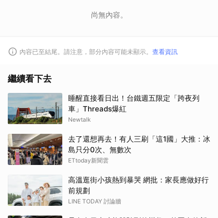
取消
尚無內容。
內容已至結尾。請注意，部分內容可能未顯示。
查看資訊
繼續看下去
睡醒直接看日出！台鐵週五限定「跨夜列
車」Threads爆紅
Newtalk
去了還想再去！有人三刷「這1國」大推：冰
島只分0次、無數次
ETtoday新聞雲
高溫逛街小孩熱到暴哭 網批：家長應做好行
前規劃
LINE TODAY 討論牆