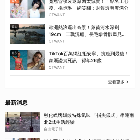
03
寬魚營收衰退原因太誠實！「點名王心
凌、楊丞琳」網笑翻：財報透明度滿分
CTWANT
04
歐洲熱浪逼出奇景！萊茵河水深剩
19cm 二戰沉船、長毛象骨骸重見天
日
CTWANT
05
TikTok百萬網紅拒安寧、抗癌到最後！
家屬證實死訊 得年26歲
CTWANT
查看更多
最新消息
融化蠟塊飄散特殊氣味 「指尖儀式」串連南
北2城生活經驗
自由電子報