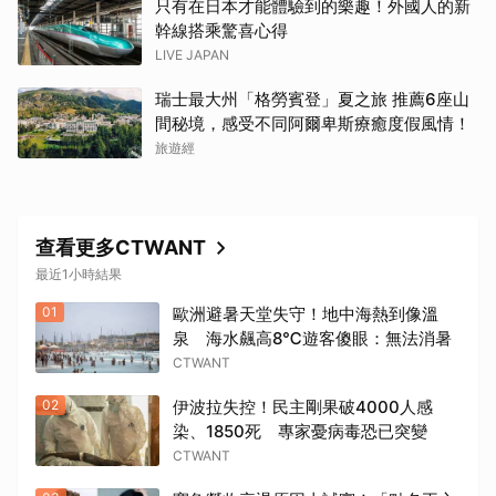
只有在日本才能體驗到的樂趣！外國人的新
幹線搭乘驚喜心得
LIVE JAPAN
瑞士最大州「格勞賓登」夏之旅 推薦6座山
間秘境，感受不同阿爾卑斯療癒度假風情！
旅遊經
查看更多CTWANT
最近1小時結果
01
歐洲避暑天堂失守！地中海熱到像溫
泉 海水飆高8℃遊客傻眼：無法消暑
CTWANT
02
伊波拉失控！民主剛果破4000人感
染、1850死 專家憂病毒恐已突變
CTWANT