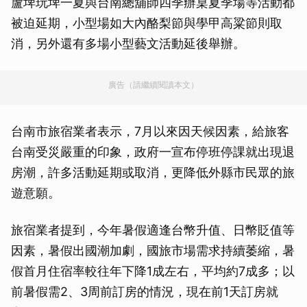
蘆埤玩埤一夏與台南總舖師四季辦桌夏季場等活動都
被迫延期，小型場如大內酪梨節與學甲高粱節則取
消，另外還有多場小型藝文活動延後舉辦。
廣告（請繼續閱讀本文）
台南市旅宿業者表示，7月以來因天候因素，給旅客
台南受災嚴重的印象，政府一宣布停班停課就出現退
房潮，許多活動延期或取消，更降低外縣市民眾的旅
遊意願。
旅宿業者提到，今年暑假適逢台幣升值、日幣貶值等
因素，暑假出國潮加劇，國旅市場需求持續萎縮，暑
假首月住宿率較往年下降1成左右，平均約7成多；以
前暑假需2、3周前訂房的情況，現在前1天訂房就