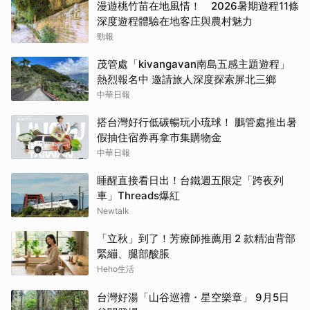
漫遊桃竹苗在地風情！ 2026暑期遊程11條
深度遊程體驗在地客庄與農村魅力
勁報
茂管處「kivangavan南島五感主題遊程」
熱烈報名中 邀請旅人深度探索屏北三鄉
中華日報
搭台灣好行低碳暢玩小琉球！ 鵬管處推出暑
假抽住宿券再拿市集購物金
中華日報
睡醒直接看日出！台鐵週五限定「跨夜列
車」Threads爆紅
Newtalk
「立秋」到了！芳療師推薦用 2 款精油背部
緊繃、腿部酸脹
Heho生活
台灣好湯「山谷巡禮・星空樂章」 9月5日