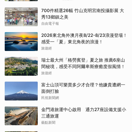
700件精選26幅 竹山克明宮南投攝影展 大
秀13鄉鎮之美
自由電子報
2026東北角外澳月夜8/22-8/23浪漫登場！
感受一「夏」東北角夜的浪漫！
旅遊經
瑞士最大州「格勞賓登」夏之旅 推薦6座山
間秘境，感受不同阿爾卑斯療癒度假風情！
旅遊經
富士山頂可樂賣多少才合理？他嫌貴遭網一
面倒打臉
民視新聞網
金門港旅運中心啟用 通力27座設備支援小
三通旅運
藝點新聞