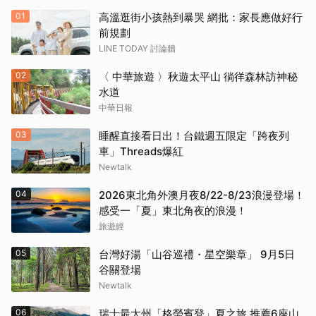
01
高溫逛街小孩熱到暴哭 網批：家長應做好行
前規劃
LINE TODAY 討論牆
02
〈 中華旅遊 〉秋遊太平山 徜徉森林訪神秘
水道
中華日報
03
睡醒直接看日出！台鐵週五限定「跨夜列
車」Threads爆紅
Newtalk
04
2026東北角外澳月夜8/22-8/23浪漫登場！
感受一「夏」東北角夜的浪漫！
旅遊經
05
台灣好湯「山谷巡禮・星空樂章」 9月5日
谷關登場
Newtalk
06
瑞士最大州「格勞賓登」夏之旅 推薦6座山