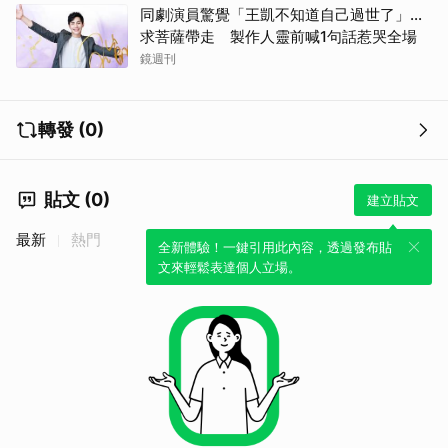
同劇演員驚覺「王凱不知道自己過世了」...
求菩薩帶走 製作人靈前喊1句話惹哭全場
鏡週刊
轉發 (0)
貼文 (0)
建立貼文
最新
熱門
全新體驗！一鍵引用此內容，透過發布貼
文來輕鬆表達個人立場。