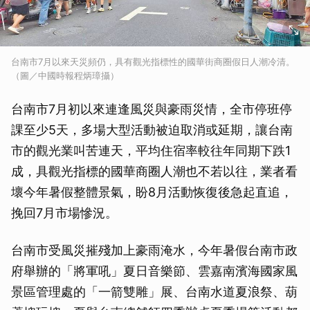
台南市7月以來天災頻仍，具有觀光指標性的國華街商圈假日人潮冷清。
（圖／中國時報程炳璋攝）
台南市7月初以來連逢風災與豪雨災情，全市停班停
課至少5天，多場大型活動被迫取消或延期，讓台南
市的觀光業叫苦連天，平均住宿率較往年同期下跌1
成，具觀光指標的國華商圈人潮也不若以往，業者看
壞今年暑假整體景氣，盼8月活動恢復後急起直追，
挽回7月市場慘況。
台南市受風災摧殘加上豪雨淹水，今年暑假台南市政
府舉辦的「將軍吼」夏日音樂節、雲嘉南濱海國家風
景區管理處的「一箭雙雕」展、台南水道夏浪祭、葫