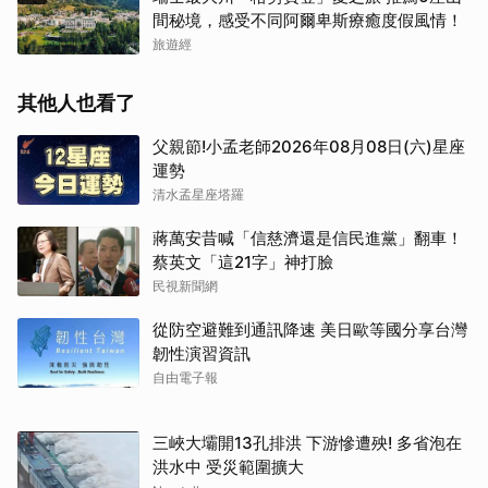
間秘境，感受不同阿爾卑斯療癒度假風情！
旅遊經
其他人也看了
父親節!小孟老師2026年08月08日(六)星座
運勢
清水孟星座塔羅
蔣萬安昔喊「信慈濟還是信民進黨」翻車！
蔡英文「這21字」神打臉
民視新聞網
從防空避難到通訊降速 美日歐等國分享台灣
韌性演習資訊
自由電子報
三峽大壩開13孔排洪 下游慘遭殃! 多省泡在
洪水中 受災範圍擴大