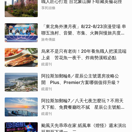
職人匠心打造 台北象山腳下暗藏英倫花徑
享民頭條
「東北角外澳月夜」8/22-8/23浪漫登場 串
聯五漁村、音樂、市集、火舞與慢旅共度夏
夜
旅奇傳媒
烏來不是只有老街！20年養魚職人把溪流端
上桌 苦花魚一夜干、炸南勢溪蝦必點
鏡週刊
阿拉斯加郵輪8／星辰公主號選房攻略公
開 Plus、Premier方案哪個值得升級？
鏡週刊
阿拉斯加郵輪7／八天七夜怎麼玩？不用天
天下船、免費餐廳吃不膩 星辰公主號船上
一日生活公開
鏡週刊
颱風天先乖乖在家 紙風車《燈怪》週末演出
延期至下週一、二