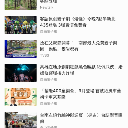
谷關登場
Newtalk
客語原創親子劇《燈怪》今晚7點半新北
435登場 3場表演免費看
自由電子報
搶在父親節開幕！ 南部最大免費親子樂
園 跑酷、攀岩都有
TVBS
高雄在地原創劇狂飆黑色幽默 紙偶武俠、婚
姻修羅場接力炸場
自由電子報
「基隆400童樂會」9月登場 首波紙風車藝
術卡車來基隆
自由電子報
台南左鎮竹編神獸迎賓 〈探吉〉台語諧音賺
錢
自由電子報