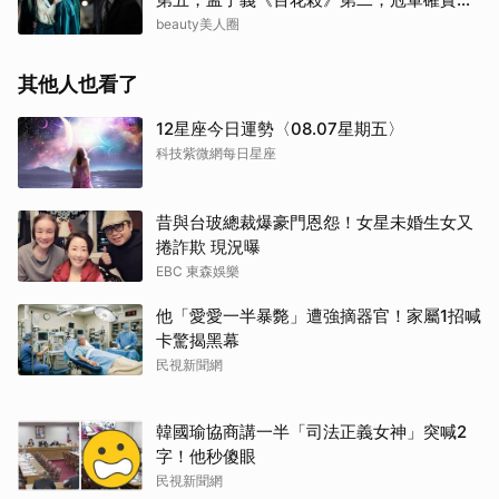
紅！
beauty美人圈
其他人也看了
12星座今日運勢〈08.07星期五〉
科技紫微網每日星座
昔與台玻總裁爆豪門恩怨！女星未婚生女又
捲詐欺 現況曝
EBC 東森娛樂
他「愛愛一半暴斃」遭強摘器官！家屬1招喊
卡驚揭黑幕
民視新聞網
韓國瑜協商講一半「司法正義女神」突喊2
字！他秒傻眼
民視新聞網