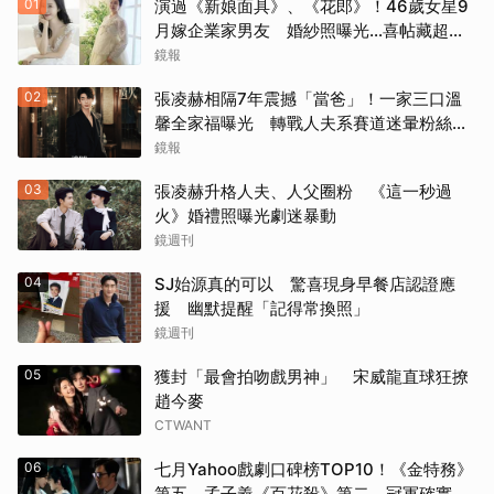
01
演過《新娘面具》、《花郎》！46歲女星9
月嫁企業家男友 婚紗照曝光…喜帖藏超甜
告白
鏡報
02
張凌赫相隔7年震撼「當爸」！一家三口溫
馨全家福曝光 轉戰人夫系賽道迷暈粉絲嗨
喊：直接結婚
鏡報
03
張凌赫升格人夫、人父圈粉 《這一秒過
火》婚禮照曝光劇迷暴動
鏡週刊
04
SJ始源真的可以 驚喜現身早餐店認證應
援 幽默提醒「記得常換照」
鏡週刊
05
獲封「最會拍吻戲男神」 宋威龍直球狂撩
趙今麥
CTWANT
06
七月Yahoo戲劇口碑榜TOP10！《金特務》
第五，孟子義《百花殺》第二，冠軍確實