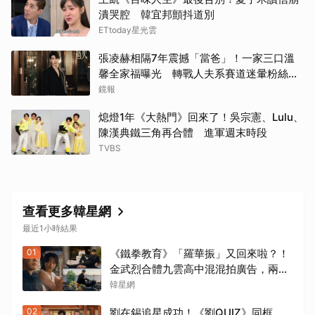
潰哭腔 韓宜邦顫抖道別
ETtoday星光雲
張凌赫相隔7年震撼「當爸」！一家三口溫
馨全家福曝光 轉戰人夫系賽道迷暈粉絲嗨
喊：直接結婚
鏡報
熄燈1年《大熱門》回來了！吳宗憲、Lulu、
陳漢典鐵三角再合體 進軍週末時段
TVBS
查看更多韓星網
最近1小時結果
01
《鐵拳教育》「羅華振」又回來啦？！
金武烈合體九雲高中混混拍廣告，兩人
嚇壞反應笑翻劇迷：根本番外篇！
韓星網
02
劉在錫追星成功！《劉QUIZ》同框