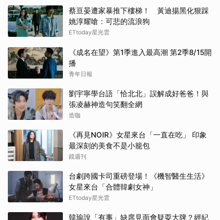
蔡亘晏遭家暴推下樓梯！ 黃迪揚黑化狠踩
姚淳耀嗆：可悲的流浪狗
ETtoday星光雲
《成名在望》第1季進入最高潮 第2季8/15開
播
青年日報
劉宇寧學台語「恰北北」誤解成好爸爸！與
張凌赫神造句笑翻全網
造咖
《再見NOIR》女星來台「一直在吃」 印象
最深刻的美食不是小籠包
鏡週刊
台劇跨國卡司重磅登場！《機智醫生生活》
女星來台「合體韓劇女神」
ETtoday星光雲
韓瑜說「有事」缺席見面會疑耍大牌？經紀