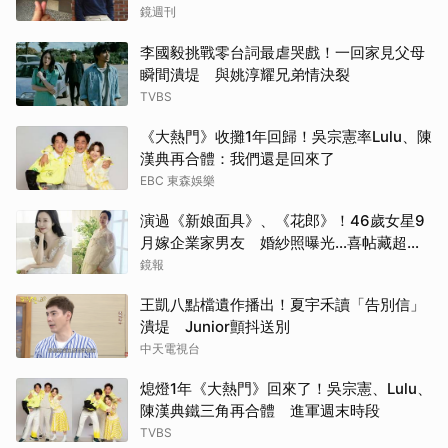
鏡週刊
李國毅挑戰零台詞最虐哭戲！一回家見父母
瞬間潰堤 與姚淳耀兄弟情決裂
TVBS
《大熱門》收攤1年回歸！吳宗憲率Lulu、陳
漢典再合體：我們還是回來了
EBC 東森娛樂
演過《新娘面具》、《花郎》！46歲女星9
月嫁企業家男友 婚紗照曝光…喜帖藏超甜
告白
鏡報
王凱八點檔遺作播出！夏宇禾讀「告別信」
潰堤 Junior顫抖送別
中天電視台
熄燈1年《大熱門》回來了！吳宗憲、Lulu、
陳漢典鐵三角再合體 進軍週末時段
TVBS