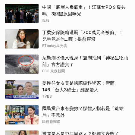
中國「底層人戾氣重」！江蘇女PO文爆共
鳴 3關鍵原因曝光
鏡報
丁柔安保險箱遭竊「700萬元全被偷」！
兇手竟是他...嘆：提前穿幫
ETtoday星光雲
尼斯湖水怪又現身！遊湖拍到「神秘生物頭
部」官方證實了
EBC 東森新聞
姜厚任女友竟是國際級科學家！智商
146「台大3碩士」經歷驚人
TVBS
國民黨台東有變數？媒體人指若是「這結
局」不意外
民視新聞網
被問是不是中共同路人？鄭麗文表態了