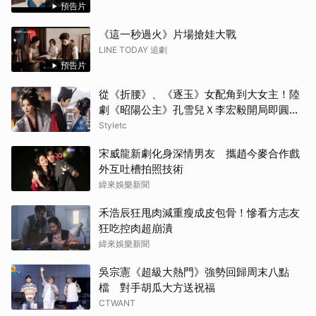
預告片
《這一秒過火》片場搶娃大戰
LINE TODAY 追劇
預告片
從《折腰》、《逐玉》女配角到大女主！陸
劇《昭陽公主》孔雪兒Ｘ李宏毅開局即圓
房，這場帶毒的權謀虐戀太過癮
Styletc
宋威龍新劇化身深情男友 攜趙今麥合作戲
外互吐槽拍照技術
緯來娛樂新聞
禾浩辰狂甩肉減重瘦成皮包骨！慘看方志友
狂吃控肉超崩潰
緯來娛樂新聞
吳宗憲《超級大熱門》強勢回歸周末八點
檔 對手胡瓜大方送祝福
CTWANT