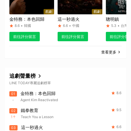
戲劇
戲劇
金特務：本色回歸
這一秒過火
聰明鎮
8.6
•
韓國
6.6
•
中國
5.3
•
台灣
前往評分留言
前往評分留言
前往評分留
查看更多
追劇聲量榜
LINE TODAY專屬追劇榜單
金特務：本色回歸
8.6
01
-
Agent Kim Reactivated
鐵拳教育
9.5
02
1
Teach You a Lesson
這一秒過火
6.6
03