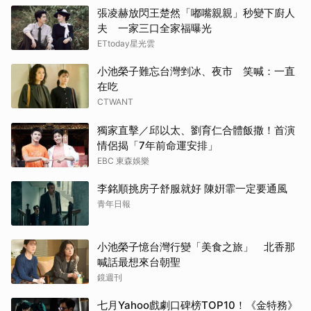
張凌赫放閃王楚然「嘟嘴親親」秒變下廚人
夫 一家三口全家福曝光
徐仁
ETtoday星光雲
山下
小池榮子難忘台灣剉冰、夜市 笑喊：一直
在吃
Rai
CTWANT
IU
獨家直擊／邱以太、劉育仁合體飯撒！首演
情侶揭「7年前命運安排」
高允
EBC 東森娛樂
李銘順挑房子舒服就好 陳姸霏一定要通風
朴海
青年日報
山姆
小池榮子憶台灣行變「美食之旅」 北香那
李星
喊話最想來台朝聖
鏡週刊
戶田
七月Yahoo戲劇口碑榜TOP10！《金特務》