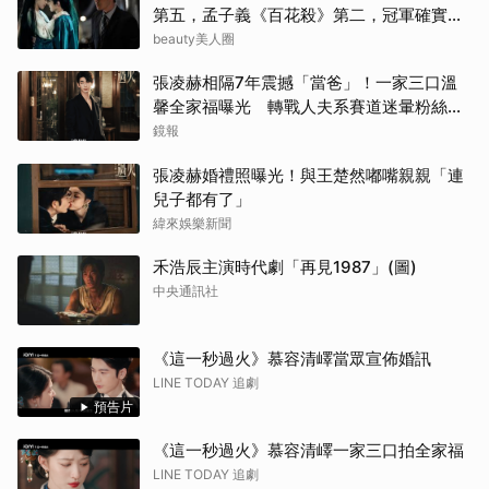
申惠
第五，孟子義《百花殺》第二，冠軍確實
紅！
beauty美人圈
許楠
張凌赫相隔7年震撼「當爸」！一家三口溫
馨全家福曝光 轉戰人夫系賽道迷暈粉絲嗨
其他
喊：直接結婚
鏡報
林智
張凌赫婚禮照曝光！與王楚然嘟嘴親親「連
兒子都有了」
生田
緯來娛樂新聞
傑瑞
禾浩辰主演時代劇「再見1987」(圖)
中央通訊社
《這一秒過火》慕容清嶧當眾宣佈婚訊
LINE TODAY 追劇
預告片
《這一秒過火》慕容清嶧一家三口拍全家福
LINE TODAY 追劇