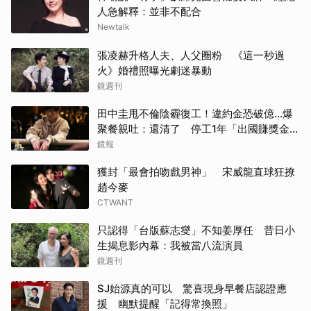
人急解釋：並非不配合
Newtalk
張凌赫升格人夫、人父圈粉 《這一秒過
火》婚禮照曝光劇迷暴動
鏡週刊
田中圭甩不倫陰霾復工！違約金恐破億...爆
聚餐親吐：還清了 停工1年「出國賺獎金」
內幕曝光
鏡報
獲封「最會拍吻戲男神」 宋威龍直球狂撩
趙今麥
CTWANT
只認得「台版蘇志燮」不知姜厚任 昔日小
生揭息影內幕：我被當八流演員
鏡週刊
SJ始源真的可以 驚喜現身早餐店認證應
援 幽默提醒「記得常換照」