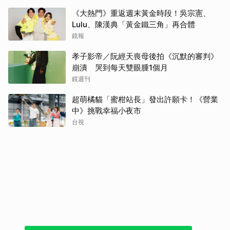
《大熱門》重返週末黃金時段！吳宗憲、
Lulu、陳漢典「黃金鐵三角」再合體
鏡報
孝子影帝／阮經天喪母後拍《沉默的審判》
崩潰 哭到每天雙眼腫1個月
鏡週刊
超萌橘貓「蜜柑站長」發出許願卡！《營業
中》挑戰幸福小夜市
台視