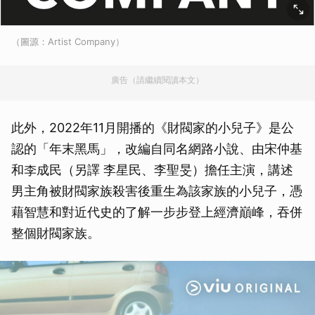
（圖源：Artist Company）
廣告（請繼續閱讀本文）
此外，2022年11月開播的《財閥家的小兒子》是公
認的「年末黑馬」，改編自同名網路小說、由宋仲基
和李成民（另譯 李星民、李聖旻）擔任主演，講述
男主角被財閥家族殺害後重生為該家族的小兒子，憑
藉智慧和對近代史的了解一步步登上經濟巔峰，吞併
整個財閥家族。