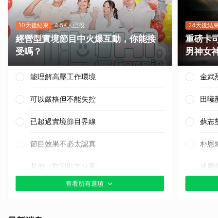
10天後結束
4.5K人已投
24天後結
經營型實境節目中火爆互動，你能接
重磅卡司
受嗎？
男神女
能理解高壓工作環境
金武
可以嚴格但不能失控
田曦
已超過實境節目界線
蘇志
節目效果不必太認真
朴恩
其他（歡迎貼文分享）
迪麗
查看所有選項
白鹿
千黛