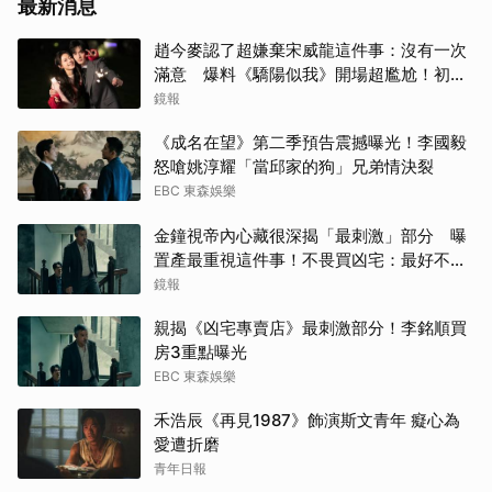
最新消息
王楚
趙今麥認了超嫌棄宋威龍這件事：沒有一次
滿意 爆料《驕陽似我》開場超尷尬！初見
楊洋
面就上演親密戲
鏡報
張凌
《成名在望》第二季預告震撼曝光！李國毅
怒嗆姚淳耀「當邱家的狗」兄弟情決裂
金宣
EBC 東森娛樂
金鐘視帝內心藏很深揭「最刺激」部分 曝
金高
置產最重視這件事！不畏買凶宅：最好不要
知道
鏡報
柳樂
親揭《凶宅專賣店》最刺激部分！李銘順買
小栗
房3重點曝光
EBC 東森娛樂
Jis
禾浩辰《再見1987》飾演斯文青年 癡心為
湯姆
愛遭折磨
青年日報
邊佑