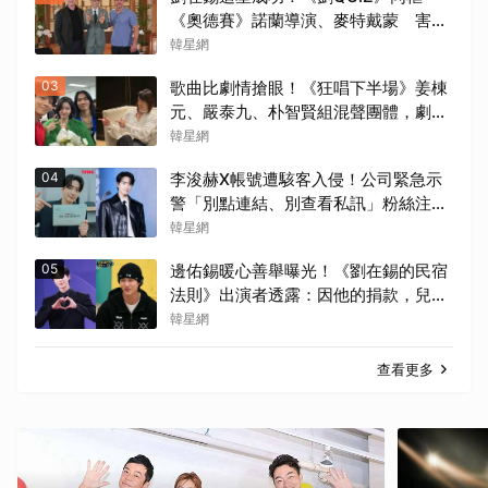
《奧德賽》諾蘭導演、麥特戴蒙 害羞
比YA幸福笑容藏不住
韓星網
03
歌曲比劇情搶眼！《狂唱下半場》姜棟
元、嚴泰九、朴智賢組混聲團體，劇中
曲《Love Is》超洗腦
韓星網
04
李浚赫X帳號遭駭客入侵！公司緊急示
警「別點連結、別查看私訊」粉絲注意
了
韓星網
05
邊佑錫暖心善舉曝光！《劉在錫的民宿
法則》出演者透露：因他的捐款，兒童
患者順利完成治療
韓星網
查看更多