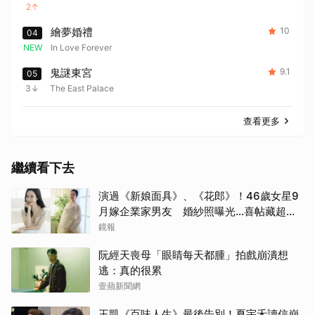
2
繪夢婚禮
10
04
NEW
In Love Forever
鬼謎東宮
9.1
05
3
The East Palace
查看更多
繼續看下去
演過《新娘面具》、《花郎》！46歲女星9
月嫁企業家男友 婚紗照曝光…喜帖藏超甜
告白
鏡報
阮經天喪母「眼睛每天都腫」拍戲崩潰想
逃：真的很累
壹蘋新聞網
王凱《百味人生》最後告別！夏宇禾讀信崩