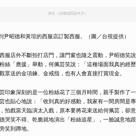
廣告（請繼續閱讀本文）
中到尹昭德和黃瑄的西服店訂製西服。（圖／台視提供）
西服店外不斷拍打店門，讓門窗也隨之震動，尹昭德笑說
粉絲「應援」舉動，何佩芸笑說：「這種場面我真的經歷
觀眾送的金項鍊、金戒指，也有人會直接打賞現金。
芸印象深刻的是一位粉絲花了三個月時間，親手製作了一
芸也貼心地說：「收到真的好感動，我家有一間房間是專
，拍戲當天臨演太入戲，原本要將花束送給何佩芸，卻意
德哭笑不得、乾脆就地演出「粉絲追星」，一臉誠意地跟
旁笑到蹲地。