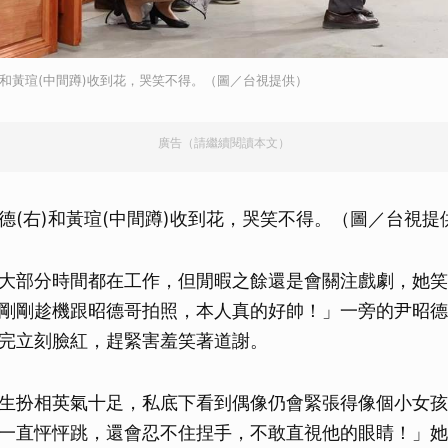
取消
)和黃瑄(中間蹲)收到花，哭笑不得。（圖／台視提供）
廣告（請繼續閱讀本文）
德(右)和黃瑄(中間蹲)收到花，哭笑不得。（圖／台視提
大部分時間都在工作，但閒暇之餘還是會關注戲劇，她笑
剛剛趁機跟昭德哥拍照，本人真的好帥！」一旁的尹昭德
完立刻臉紅，趕緊害羞笑著道謝。
生扮相英氣十足，私底下看到偶像仍會緊張得像個小女孩
一直怦怦跳，還會忍不住捏手，不敢直視他的眼睛！」她