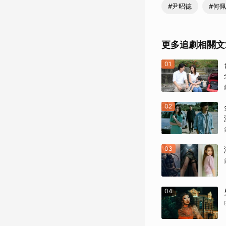
#尹昭德
#何
更多追劇相關文
01
02
03
04