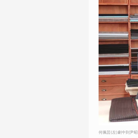
何佩芸(左)劇中到尹