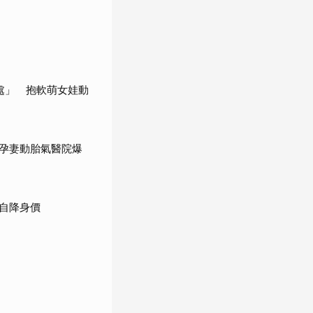
處」 抱軟萌女娃動
孕妻動胎氣醫院爆
自降身價