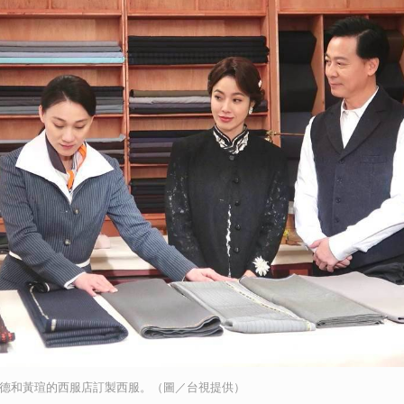
昭德和黃瑄的西服店訂製西服。（圖／台視提供）