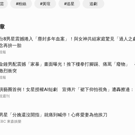
佩芸
#粉絲
#黃瑄
#追星
追劇
章
台8男星震撼捲入「塵封多年血案」！與女神共組家庭驚見「過人之
念再拚一胎
鏡報
金鐘男配震撼「家暴」畫面曝光！推下樓拳打腳踢、痛罵「廢物」 
激烈衝突
鏡報
演藝圈首例！女星授權AI短劇 宣傳片「裙下仰拍視角」遭轟擦邊：
鏡週刊
男星「分娩還沒開指」就痛到喊停！心疼愛妻為他挨刀
EBC 東森娛樂