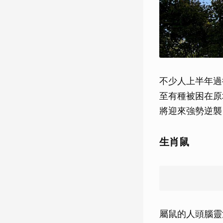
不少人上半年過
至有種被困在原
將迎來強勢逆襲
生肖鼠
屬鼠的人頭腦靈