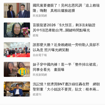
國民黨要傻眼了！見柯志恩民調「追上賴瑞
隆」嗨翻 真相出爐臉超腫
民視新聞網
盲眼龍婆2026「5大預言」剩3項未驗證
其中1項恐牽動台灣...關鍵時間點曝光
鏡報
誰那麼大膽？近身賴總統一旁特勤人員卻不
以為意 照片曝光網笑翻
自由電子報
妹子穿中國內褲！逛一半「整件掉出裙底」
同事全看光 畫面曝
民視新聞網
洗記憶？慈濟買BNT遭詐綠狂轟在野 網朝
聖郭董「大小姐說不要買」貼文：根本兩碼
事
鏡週刊