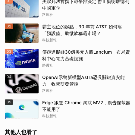
01
美聯邦法官擋下戰爭部決定 暫止藥明康德列
中國軍企
路透社
02
霸主地位的起點，30 年前 AT&T 如何靠
「預設值」助微軟稱霸市場？
科技新報
03
傳輝達擬砸30億美元入股Lancium 布局資
料中心電力基礎設施
路透社
04
OpenAI示警新模型Astra恐具關鍵資安能
取消
力 收緊研發管控
路透社
05
Edge 跟進 Chrome 淘汰 MV2，廣告攔截器
不能用了
科技新報
其他人也看了