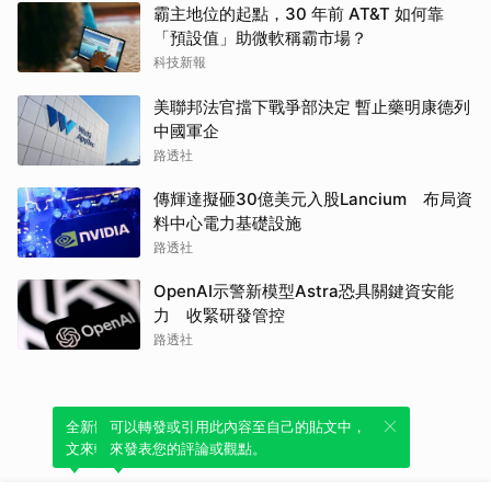
霸主地位的起點，30 年前 AT&T 如何靠
「預設值」助微軟稱霸市場？
科技新報
美聯邦法官擋下戰爭部決定 暫止藥明康德列
中國軍企
路透社
傳輝達擬砸30億美元入股Lancium 布局資
料中心電力基礎設施
路透社
OpenAI示警新模型Astra恐具關鍵資安能
力 收緊研發管控
路透社
全新體驗！一鍵引用此內容，透過發布貼
可以轉發或引用此內容至自己的貼文中，
文來輕鬆表達個人立場。
來發表您的評論或觀點。