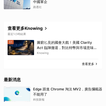
中國軍企
路透社
查看更多Knowing
最近1小時結果
01
圖窮匕見的國會大戲！美國 Clarity
Act 臨陣撤退，對比特幣與市場意味著
什麼？
Knowing
查看更多
最新消息
Edge 跟進 Chrome 淘汰 MV2，廣告攔截器
不能用了
科技新報