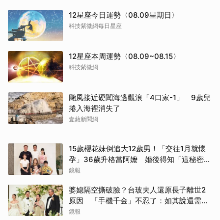
12星座今日運勢〈08.09星期日〉
科技紫微網每日星座
12星座本周運勢〈08.09~08.15〉
科技紫微網
颱風接近硬闖海邊觀浪「4口家-1」 9歲兒
捲入海裡消失了
壹蘋新聞網
15歲櫻花妹倒追大12歲男！「交往1月就懷
孕」36歲升格當阿嬤 婚後得知「這秘密」
傻眼了
鏡報
婆媳隔空撕破臉？台玻夫人還原長子離世2
原因 「手機千金」不忍了：如其說還需要
離開嗎？
鏡報