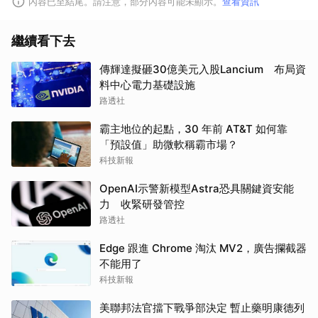
內容已至結尾。請注意，部分內容可能未顯示。
查看資訊
繼續看下去
傳輝達擬砸30億美元入股Lancium 布局資
料中心電力基礎設施
路透社
霸主地位的起點，30 年前 AT&T 如何靠
「預設值」助微軟稱霸市場？
科技新報
OpenAI示警新模型Astra恐具關鍵資安能
力 收緊研發管控
路透社
Edge 跟進 Chrome 淘汰 MV2，廣告攔截器
不能用了
科技新報
美聯邦法官擋下戰爭部決定 暫止藥明康德列