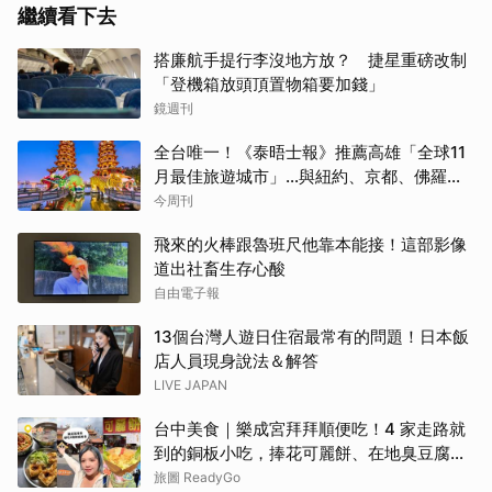
繼續看下去
搭廉航手提行李沒地方放？ 捷星重磅改制
「登機箱放頭頂置物箱要加錢」
鏡週刊
全台唯一！《泰晤士報》推薦高雄「全球11
月最佳旅遊城市」…與紐約、京都、佛羅倫
斯共同入榜，理由曝光
今周刊
飛來的火棒跟魯班尺他靠本能接！這部影像
道出社畜生存心酸
自由電子報
13個台灣人遊日住宿最常有的問題！日本飯
店人員現身說法＆解答
LIVE JAPAN
台中美食｜樂成宮拜拜順便吃！4 家走路就
到的銅板小吃，捧花可麗餅、在地臭豆腐、
烤甜甜圈一次收
旅圖 ReadyGo