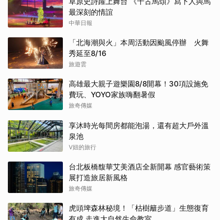
草原史詩躍上舞台 《千古馬頌》寫下人與馬
最深刻的情誼
中華日報
「北海潮與火」本周活動因颱風停辦 火舞
秀延至8/16
旅遊雲
高雄最大親子遊樂園8/8開幕！30項設施免
費玩、YOYO家族嗨翻暑假
旅奇傳媒
享沐時光每間房都能泡湯，還有超大戶外溫
泉池
V妞的旅行
台北板橋馥華艾美酒店全新開幕 感官藝術策
展打造旅居新風格
旅奇傳媒
虎頭埤森林秘境！「枯樹籬步道」生態復育
有成 走進大自然生命教室