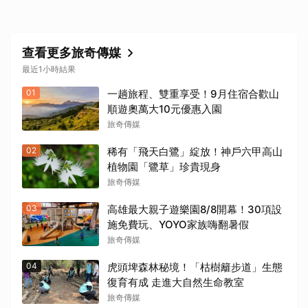
查看更多旅奇傳媒
最近1小時結果
01
一趟旅程、雙重享受！9月住宿合歡山
順遊奧萬大10元優惠入園
旅奇傳媒
02
稀有「飛天白鷺」綻放！神戶六甲高山
植物園「鷺草」珍貴現身
旅奇傳媒
03
高雄最大親子遊樂園8/8開幕！30項設
施免費玩、YOYO家族嗨翻暑假
旅奇傳媒
04
虎頭埤森林秘境！「枯樹籬步道」生態
復育有成 走進大自然生命教室
旅奇傳媒