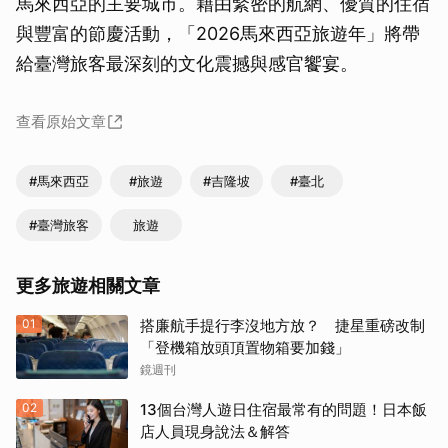
馬來西亞的主要城市。藉由緊密的航網、優質的住宿
與豐富的節慶活動，「2026馬來西亞旅遊年」將帶
給臺灣旅客最深刻的文化震撼與感官饗宴。
查看原始文章
#馬來西亞
#旅遊
#吉隆坡
#臺北
#臺灣旅客
旅遊
更多旅遊相關文章
01
搭廉航手提行李沒地方放？ 捷星重磅改制
「登機箱放頭頂置物箱要加錢」
鏡週刊
取消
02
13個台灣人遊日住宿最常有的問題！日本飯
店人員現身說法＆解答