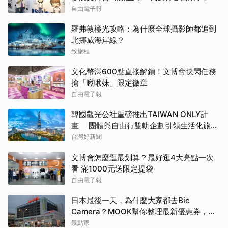
自由電子報
羅弗敦極光攻略：為什麼全球攝影師都追到
北挪威海岸線？
致旅程
文化幣滿600點直接解鎖！文博會快閃任務
搶「啾啾妹」限定徽章
自由電子報
韓國觀光公社重磅推出TAIWAN ONLY計
畫 團體與自由行雙軌企劃引領生活化旅遊
新風潮
台灣好新聞
文博會怎麼逛最划算？最好逛4大亮點一次
看 滿1000元送限定提袋
自由電子報
日本最後一天，為什麼大家都去Bic
Camera？MOOK幫你整理最新優惠券，行
前趕快存手機，結帳直接用，最高省10%
景點家