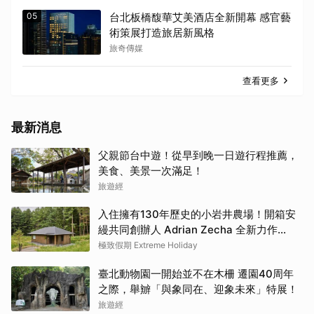
05
台北板橋馥華艾美酒店全新開幕 感官藝
術策展打造旅居新風格
旅奇傳媒
查看更多
最新消息
父親節台中遊！從早到晚一日遊行程推薦，
美食、美景一次滿足！
旅遊經
入住擁有130年歷史的小岩井農場！開箱安
縵共同創辦人 Adrian Zecha 全新力作
「AZUMA FARM KOIWAI」體驗最高級的
極致假期 Extreme Holiday
奢華
臺北動物園一開始並不在木柵 遷園40周年
之際，舉辧「與象同在、迎象未來」特展！
旅遊經