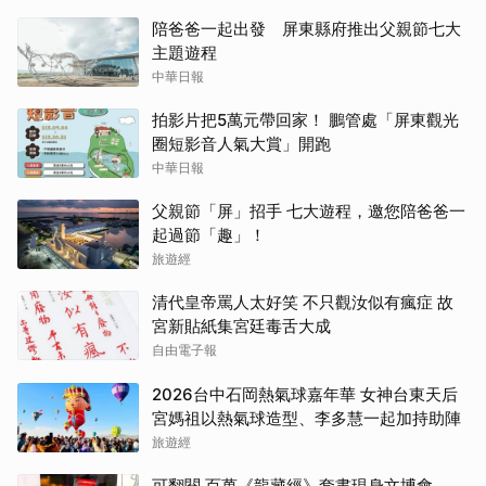
陪爸爸一起出發 屏東縣府推出父親節七大
主題遊程
中華日報
拍影片把5萬元帶回家！ 鵬管處「屏東觀光
圈短影音人氣大賞」開跑
中華日報
父親節「屏」招手 七大遊程，邀您陪爸爸一
起過節「趣」！
旅遊經
清代皇帝罵人太好笑 不只觀汝似有瘋症 故
宮新貼紙集宮廷毒舌大成
自由電子報
2026台中石岡熱氣球嘉年華 女神台東天后
宮媽祖以熱氣球造型、李多慧一起加持助陣
旅遊經
可翻閱 百萬《龍藏經》套書現身文博會