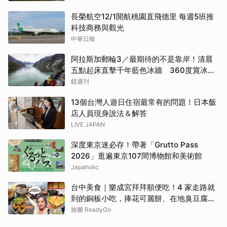
長榮航空12/1開航桃園直飛德里 每週5班推
科技商務與觀光
中華日報
阿拉斯加郵輪3／最期待的不是靠岸！清晨
五點起床直擊千年藍色冰牆 360度賞冰川
太療癒
鏡週刊
13個台灣人遊日住宿最常有的問題！日本飯
店人員現身說法＆解答
LIVE JAPAN
深度東京迷必存！帶著「Grutto Pass
2026」逛遍東京107間博物館和美術館
Japaholic
台中美食｜樂成宮拜拜順便吃！4 家走路就
到的銅板小吃，捧花可麗餅、在地臭豆腐、
烤甜甜圈一次收
旅圖 ReadyGo