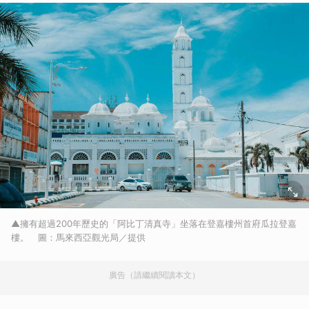
▲擁有超過200年歷史的「阿比丁清真寺」坐落在登嘉樓州首府瓜拉登嘉
樓。 圖：馬來西亞觀光局／提供
廣告（請繼續閱讀本文）