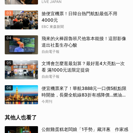
LIVE JAPAN
03
搶便宜機票！日韓台熱門航點最低不用
4000元
EBC 東森新聞
04
飛來的火棒跟魯班尺他靠本能接！這部影像
道出社畜生存心酸
自由電子報
05
文博會怎麼逛最划算？最好逛4大亮點一次
看 滿1000元送限定提袋
自由電子報
06
便宜機票來了！華航3888元一口價5航點限
時開搶，長榮全航線83折有感降價…燃油稅
8/9調漲早買早省
今周刊
其他人也看了
公館雞蛋糕老闆娘「1手勢」藏洋蔥 作家感