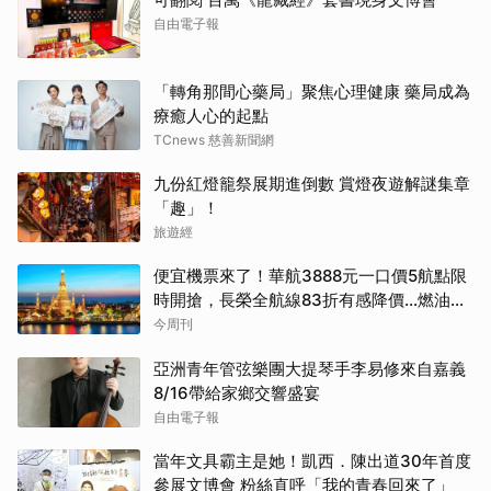
自由電子報
「轉角那間心藥局」聚焦心理健康 藥局成為
療癒人心的起點
TCnews 慈善新聞網
九份紅燈籠祭展期進倒數 賞燈夜遊解謎集章
「趣」！
旅遊經
便宜機票來了！華航3888元一口價5航點限
時開搶，長榮全航線83折有感降價…燃油稅
8/9調漲早買早省
今周刊
亞洲青年管弦樂團大提琴手李易修來自嘉義
8/16帶給家鄉交響盛宴
自由電子報
當年文具霸主是她！凱西．陳出道30年首度
參展文博會 粉絲直呼「我的青春回來了」