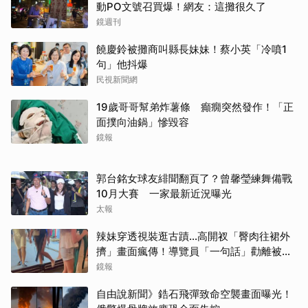
動PO文號召買爆！網友：這攤很久了
鏡週刊
饒慶鈴被攤商叫縣長妹妹！蔡小英「冷噴1
句」他抖爆
民視新聞網
19歲哥哥幫弟炸薯條 癲癇突然發作！「正
面撲向油鍋」慘毀容
鏡報
郭台銘女球友緋聞翻頁了？曾馨瑩練舞備戰
10月大賽 一家最新近況曝光
太報
辣妹穿透視裝逛古蹟…高開衩「臀肉往裙外
擠」畫面瘋傳！導覽員「一句話」勸離被狂
讚
鏡報
自由說新聞》鋯石飛彈致命空襲畫面曝光！