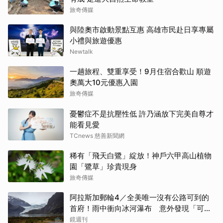
旅奇傳媒
與陸奧市啟動景點互惠 高雄市民赴日享專屬
小禮與旅遊優惠
Newtalk
一趟旅程、雙重享受！9月住宿合歡山 順遊
奧萬大10元優惠入園
旅奇傳媒
憂鬱症不是抗壓性低 許乃涵放下完美自尊才
能看見愛
TCnews 慈善新聞網
稀有「飛天白鷺」綻放！神戶六甲高山植物
園「鷺草」珍貴現身
旅奇傳媒
阿拉斯加郵輪4／全美唯一沒有公路可到的
首府！雨中衝向冰河瀑布 意外發現「可講
價」的質感紀念品
鏡週刊