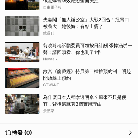
俄驚爆骨牌效應恐全面失控
自由電子報
夫妻闖「無人辦公室」大戰2回合！尪胃口
被養大 她後悔：有點上癮了
鏡週刊
翁曉玲稱訴願委員可領按日計酬 張惇涵啪一
聲：請回頭看、你也刪了1半
Newtalk
故宮《龍藏經》特展第二檔推預約制 明起
開放線上預約
CTWANT
為什麼日本人都拿透明傘？原來不只是便
宜，背後還藏著3個實用理由
景點家
轉發 (0)