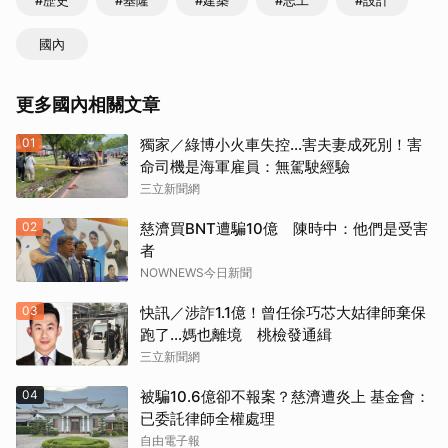
國內
更多國內相關文章
01
獨家／綠博小火車失控…害夫妻成死別！害
命司機是海軍雇員：無駕駛經驗
三立新聞網
02
慈濟買BNT遭騙10億 陳時中：他們是受害
者
NOWNEWS今日新聞
03
快訊／涉詐1.1億！曾任徐巧芯大姑律師棄保
跑了…媽也離境 桃檢發通緝
三立新聞網
04
被騙10.6億卻不報案？慈濟遭炎上 基金會：
已委託律師全權處理
自由電子報