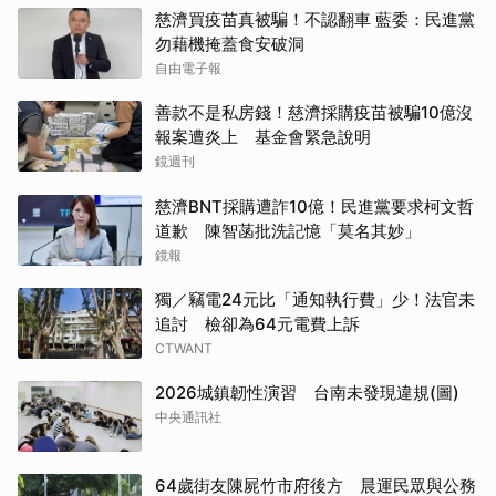
慈濟買疫苗真被騙！不認翻車 藍委：民進黨
勿藉機掩蓋食安破洞
自由電子報
善款不是私房錢！慈濟採購疫苗被騙10億沒
報案遭炎上 基金會緊急說明
鏡週刊
慈濟BNT採購遭詐10億！民進黨要求柯文哲
道歉 陳智菡批洗記憶「莫名其妙」
鏡報
獨／竊電24元比「通知執行費」少！法官未
追討 檢卻為64元電費上訴
CTWANT
2026城鎮韌性演習 台南未發現違規(圖)
中央通訊社
64歲街友陳屍竹市府後方 晨運民眾與公務