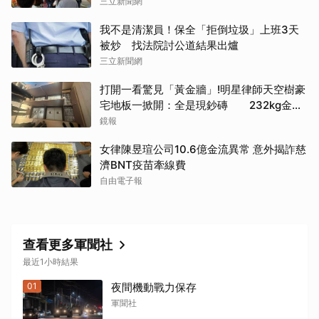
三立新聞網
我不是清潔員！保全「拒倒垃圾」上班3天
被炒 找法院討公道結果出爐
取消
三立新聞網
打開一看驚見「黃金牆」!明星律師天空樹豪
宅地板一掀開：全是現鈔磚 232kg金山
震撼影像曝
鏡報
女律陳昱瑄公司10.6億金流異常 意外揭詐慈
濟BNT疫苗牽線費
自由電子報
查看更多軍聞社
最近1小時結果
01
夜間機動戰力保存
軍聞社