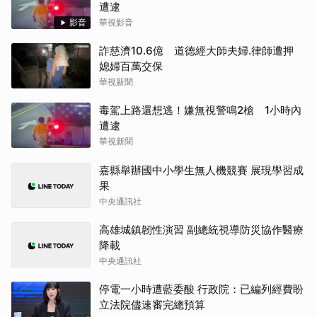
遭逮
影音
華視影音
詐慈濟10.6億 道德經大師夫婦.律師遭押
媳婦百萬交保
華視新聞
毒駕上路還想逃！嫌無視警鳴2槍 1小時內
遭逮
華視新聞
嘉縣舉辦國中小學生無人機競賽 展現學習成
果
中央通訊社
高雄城鎮韌性演習 副總統視導防災協作醫療
降載
中央通訊社
停電一小時遭藍委酸 行政院：已編列經費盼
立法院儘速審完總預算