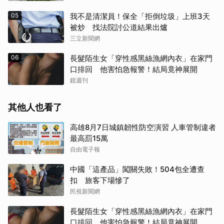
05
我不是清潔員！保全「拒倒垃圾」上班3天
被炒 找法院討公道結果出爐
三立新聞網
06
長髮陌生女「穿性感黑絲漁網內衣」在家門
口排回 他害怕急報警！結局竟神展開
鏡週刊
其他人也看了
高雄8月7日城鎮韌性防空演習 人車管制違者
最高罰15萬
自由電子報
中國「這產品」闖關失敗！504包全遭查
扣 旅客下場慘了
民視新聞網
長髮陌生女「穿性感黑絲漁網內衣」在家門
口排回 他害怕急報警！結局竟神展開