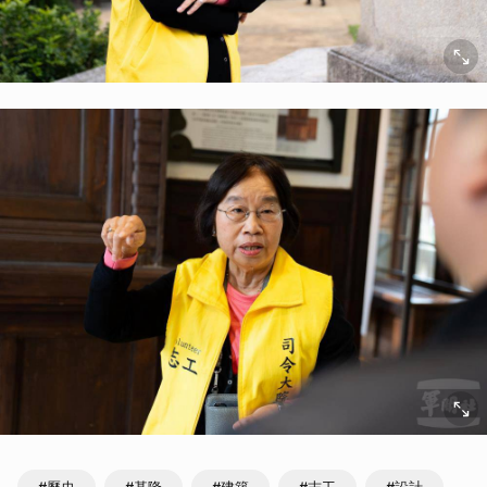
#歷史
#基隆
#建築
#志工
#設計