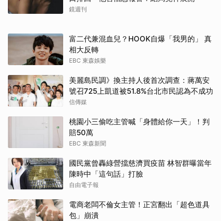
鏡週刊
富二代兼混血兒？HOOK自爆「我男的」 真
相大反轉
EBC 東森娛樂
美麗島民調》換主持人後首次調查：蔣萬安
號召725上凱道被51.8%台北市民認為不成功
信傳媒
桃園小三偷吃主管喊「身體給你一天」！判
賠50萬
EBC 東森新聞
國民黨曾轟綠營擋慈濟買疫苗 林智群曝當年
陳時中「這句話」打臉
自由電子報
電商老闆不倫女主管！正宮翻出「超色道具
包」崩潰