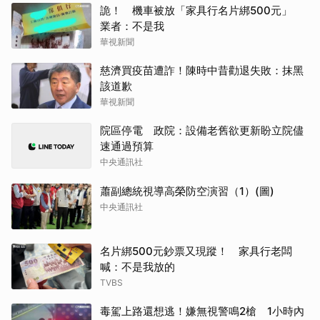
詭！ 機車被放「家具行名片綁500元」
業者：不是我
華視新聞
慈濟買疫苗遭詐！陳時中昔勸退失敗：抹黑
該道歉
華視新聞
院區停電 政院：設備老舊欲更新盼立院儘
速通過預算
中央通訊社
蕭副總統視導高榮防空演習（1）(圖)
中央通訊社
名片綁500元鈔票又現蹤！ 家具行老闆
喊：不是我放的
TVBS
毒駕上路還想逃！嫌無視警鳴2槍 1小時內