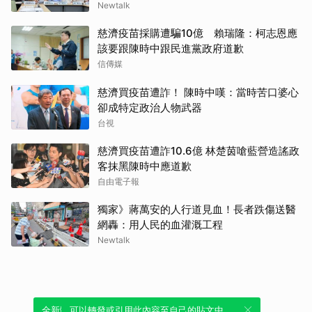
Newtalk
慈濟疫苗採購遭騙10億 賴瑞隆：柯志恩應
該要跟陳時中跟民進黨政府道歉
信傳媒
慈濟買疫苗遭詐！ 陳時中嘆：當時苦口婆心
卻成特定政治人物武器
台視
慈濟買疫苗遭詐10.6億 林楚茵嗆藍營造謠政
客抹黑陳時中應道歉
自由電子報
獨家》蔣萬安的人行道見血！長者跌傷送醫
網轟：用人民的血灌溉工程
Newtalk
全新體驗！一鍵引用此內容，透過發布貼
可以轉發或引用此內容至自己的貼文中，