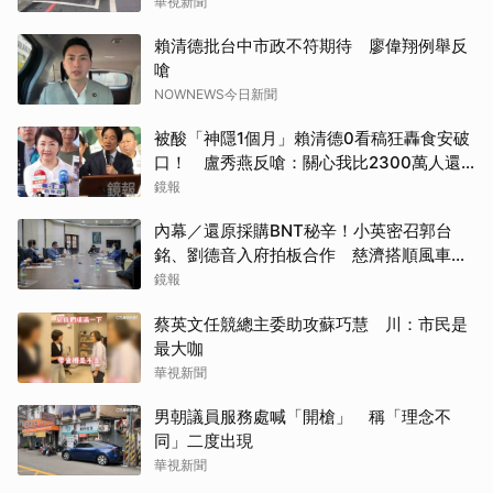
華視新聞
賴清德批台中市政不符期待 廖偉翔例舉反
嗆
NOWNEWS今日新聞
被酸「神隱1個月」賴清德0看稿狂轟食安破
口！ 盧秀燕反嗆：關心我比2300萬人還
多
鏡報
內幕／還原採購BNT秘辛！小英密召郭台
銘、劉德音入府拍板合作 慈濟搭順風車竟
被騙10億
鏡報
蔡英文任競總主委助攻蘇巧慧 川：市民是
最大咖
華視新聞
男朝議員服務處喊「開槍」 稱「理念不
同」二度出現
華視新聞