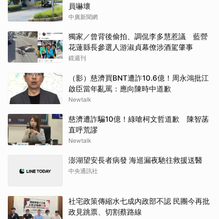
員嚇壞
中廣新聞網
獨家／曾背後偷拍、調侃李多慧惹議 藍營
花蓮縣長參選人游淑貞幕僚涉酒駕肇事
鏡週刊
（影）慈濟買BNT遭詐10.6億！周永鴻批江
啟臣當年亂罵：應向陳時中道歉
Newtalk
慈濟遭詐騙10億！綠嗆柯文哲道歉 陳智菡
直呼荒謬
Newtalk
澎湖望安長者病發 海巡漏夜馳往救援送醫
中央通訊社
社宅政策傳縮水七成內政部不認 民團今再批
政見跳票、切割蔡路線