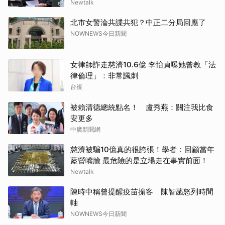
Newtalk
北市女警淪共諜共犯？中正二分局回應了
NOWNEWS今日新聞
女律師詐走慈濟10.6億 李怡貞曝她曾教「法
律倫理」：非常諷刺
台視
被賴清德總統點名！ 盧秀燕：關注我比食
安更多
中廣新聞網
慈濟被騙10億真的很誇張！學者：回顧當年
藍營嘴臉 最危險的是立場走在事實前面！
Newtalk
陳時中稱曾提醒疫苗掮客 陳智菡怒列時間
軸
NOWNEWS今日新聞