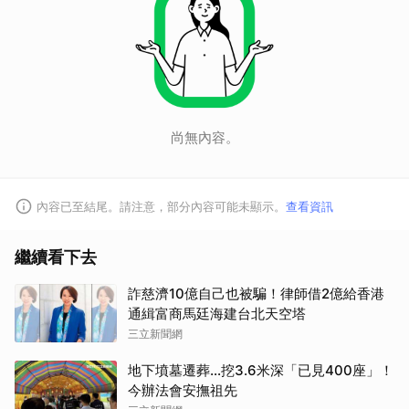
尚無內容。
內容已至結尾。請注意，部分內容可能未顯示。
查看資訊
繼續看下去
詐慈濟10億自己也被騙！律師借2億給香港
通緝富商馬廷海建台北天空塔
三立新聞網
地下墳墓遷葬…挖3.6米深「已見400座」！
今辦法會安撫祖先