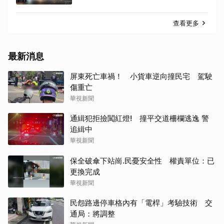
查看更多
最新消息
屏東死亡車禍！ 小貨車逆向撞民宅 駕駛
傷重亡
華視新聞
通緝犯拒撿闖紅燈! 撞平交道柵欄逃逸 警
追緝中
華視新聞
保全破傘下站崗.民憂安全性 權責單位：已
更換完成
華視新聞
民怨路邊停車格內有「電桿」考驗技術 交
通局：將調整