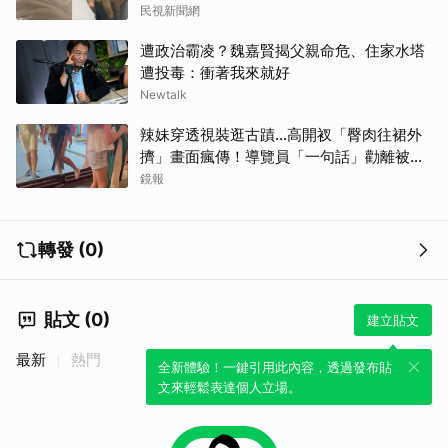
民視新聞網
遭政治霸凌？魏嘉賢揭父親命危、住家水塔
遭投毒：衝著我來就好
Newtalk
辣妹穿透視裝逛古蹟…高開衩「臀肉往裙外
擠」畫面瘋傳！導覽員「一句話」勸離被狂
讚
鏡報
轉發 (0)
貼文 (0)
建立貼文
最新
熱門
全新體驗！一鍵引用此內容，透過發布貼
文來輕鬆表達個人立場。