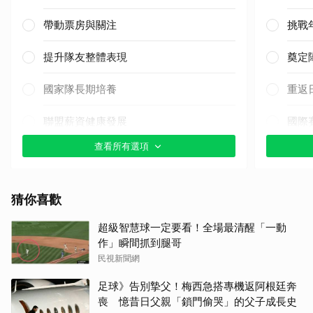
帶動票房與關注
挑戰
提升隊友整體表現
奠定
國家隊長期培養
重返
聯盟薪資健康發展
國際
查看所有選項
其他（歡迎貼文分享）
其他
猜你喜歡
超級智慧球一定要看！全場最清醒「一動
作」瞬間抓到腿哥
民視新聞網
足球》告別摯父！梅西急搭專機返阿根廷奔
喪 憶昔日父親「鎖門偷哭」的父子成長史