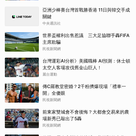
亞洲少棒賽台灣首戰勝香港 11日與韓交手成
關鍵
中央通訊社
世界盃權利出售惹議 三大足協聯手轟FIFA
主席欺騙
民視新聞網
台灣運彩AI分析》美國職棒 AI預測：休士頓
太空人客場攻伐舊金山巨人！
麗台運動
傳C羅教堂密婚？2千粉擠爆現場「禮車一
開」全傻眼
民視新聞網
前東家雙城會不會後悔？大都會交易來的農
場新秀已敲出了5轟
民視新聞網