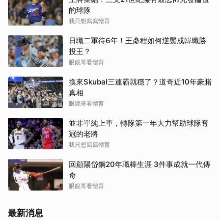
的球隊
我只想寫寫體育
日職二軍待6年！王彥程如何逆襲成韓職勝
投王？
眼鏡哥看體育
換來Skubal三連霸就穩了？道奇近10年豪賭
真相
眼鏡哥看體育
並非單純上車，轉隊第一年大力幫助球隊奪
冠的老將
我只想寫寫體育
回顧陽岱鋼20年職棒生涯 3件事成就一代傳
奇
眼鏡哥看體育
最新消息