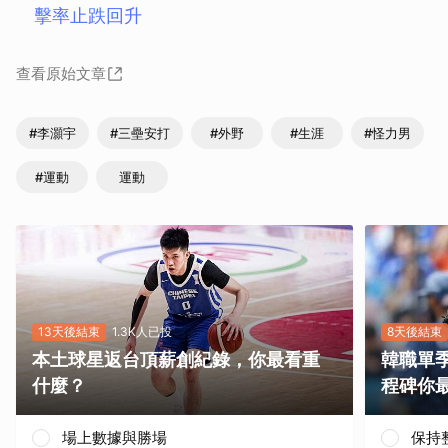
擊率止跌回升
查看原始文章
#李灝宇
#三壘安打
#外野
#生涯
#怪力男
#運動
運動
13天後結束
1.3K人已投
8天後結束
本土球星返台頂薪創紀錄，你最看重
韓職單
什麼？
程碑你
場上數據與勝場
保持