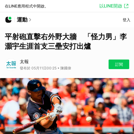
以LINE開啟
在LINE應用程式中開啟。
運動
登入
平射砲直擊右外野大牆 「怪力男」李
灝宇生涯首支三壘安打出爐
太報
訂閱
發布於 05月11日00:25 • 陳國偉