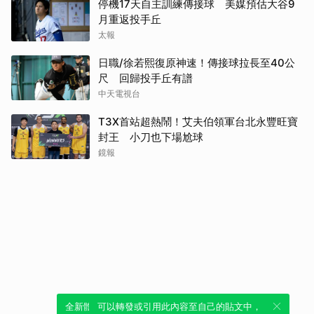
停機17天自主訓練傳接球 美媒預估大谷9
月重返投手丘
太報
日職/徐若熙復原神速！傳接球拉長至40公
尺 回歸投手丘有譜
中天電視台
T3X首站超熱鬧！艾夫伯領軍台北永豐旺寶
封王 小刀也下場尬球
鏡報
全新體驗！一鍵引用此內容，透過發布貼
可以轉發或引用此內容至自己的貼文中，