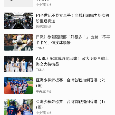
中央通訊社
F1半世紀不見女車手！非營利組織力培女將
盼重返賽道
民視新聞網
日職》徐若熙腰部「好很多！」 走路「不再
卡卡的」傳接球順暢
TSNA
AUBL》冠軍戰時間出爐！ 政大明晚再戰上
海交大拚衛冕
TSNA
亞洲少棒錦標賽 台灣首戰扣倒香港（2）
(圖)
中央通訊社
亞洲少棒錦標賽 台灣首戰扣倒香港（1）
(圖)
中央通訊社