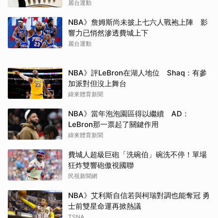
麗台運動
NBA》詹姆斯尚未披上七六人戰袍上陣 影
響力已悄然滲透費城上下
麗台運動
NBA》評LeBron在湖人地位 Shaq：有參
加派對但沒上舞台
緯來體育新聞
NBA》當年泡泡園區得以繼續 AD：
LeBron那一票起了關鍵作用
緯來體育新聞
費城人超級巨砲「洗碗伯」碗洗不停！單場
狂炸雙響砲傲視國聯
民視新聞網
NBA》艾利斯自信若與柯瑞對調也能奪冠 勇
士前雙星命運再掀熱議
TSNA