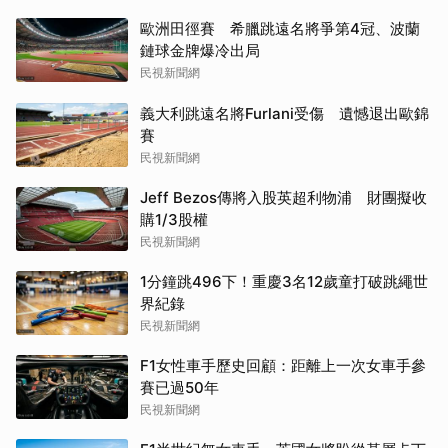
歐洲田徑賽 希臘跳遠名將爭第4冠、波蘭
鏈球金牌爆冷出局
民視新聞網
義大利跳遠名將Furlani受傷 遺憾退出歐錦
賽
民視新聞網
Jeff Bezos傳將入股英超利物浦 財團擬收
購1/3股權
民視新聞網
1分鐘跳496下！重慶3名12歲童打破跳繩世
界紀錄
民視新聞網
F1女性車手歷史回顧：距離上一次女車手參
賽已過50年
民視新聞網