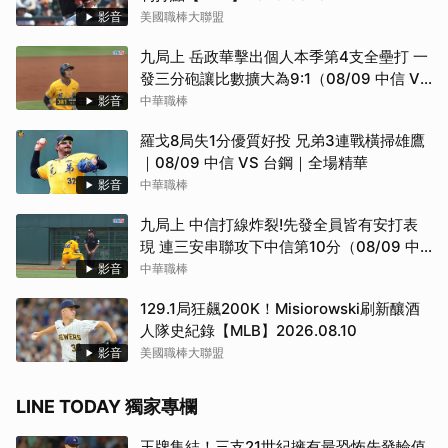
影音
美國職棒大聯盟
九局上 岳政華擊出個人本季第4支全壘打 一
發三分砲讓比數擴大為9:1（08/09 中信 VS
台鋼）
影音
中華職棒
羅戈8局失1分優質好投 兄弟3連戰橫掃雄鷹
｜08/09 中信 VS 台鋼｜全場精華
影音
中華職棒
九局上 中信打線炸裂!先發全員皆有安打表
現 連三安串聯攻下中信第10分（08/09 中
信 VS 台鋼）
影音
中華職棒
取消
129.1局狂飆200K！Misiorowski刷新釀酒
人隊史紀錄【MLB】2026.08.10
影音
美國職棒大聯盟
LINE TODAY 獨家專欄
王牌集結！三支21世紀擁有最恐怖先發輪值