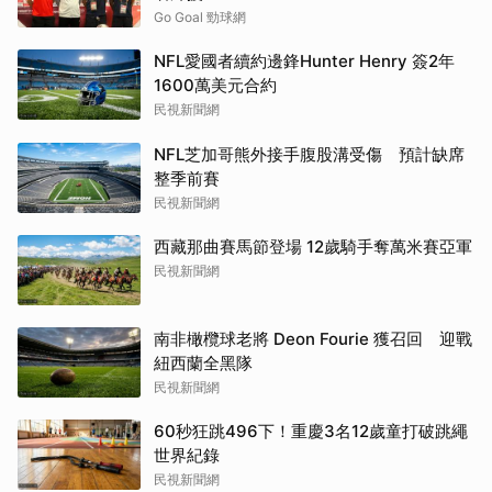
Go Goal 勁球網
NFL愛國者續約邊鋒Hunter Henry 簽2年
1600萬美元合約
民視新聞網
NFL芝加哥熊外接手腹股溝受傷 預計缺席
整季前賽
民視新聞網
西藏那曲賽馬節登場 12歲騎手奪萬米賽亞軍
民視新聞網
南非橄欖球老將 Deon Fourie 獲召回 迎戰
紐西蘭全黑隊
民視新聞網
60秒狂跳496下！重慶3名12歲童打破跳繩
世界紀錄
民視新聞網