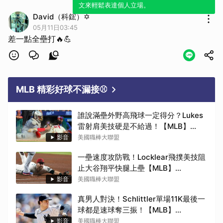
文來輕鬆表達個人立場。
David（科鋐）✡️
05月11日03:45
差一點全壘打🔥💪
MLB 精彩好球不漏接⚾
誰說滿壘外野高飛球一定得分？Lukes
雷射肩美技硬是不給過！【MLB】
2026.08.10
影音
美國職棒大聯盟
一壘速度攻防戰！Locklear飛撲美技阻
止大谷翔平快腿上壘【MLB】
2026.08.10
影音
美國職棒大聯盟
真男人對決！Schlittler單場11K最後一
球都是速球奪三振！【MLB】
2026.08.10
影音
美國職棒大聯盟