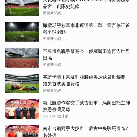
晶宮 創隊史紀錄
民視新聞網
橄欖球黑衫軍南非巡迴第二戰 誓言修正首
戰爭球弱點
民視新聞網
不服俄烏戰爭禁賽令 俄羅斯田協再告世界
田協
民視新聞網
簽證卡關！奈及利亞腰旗美足缺席世錦賽
錯失首波奧運資格
民視新聞網
新北航源作客交手蒙古冠軍 烏蘭巴托主帥
熟悉臺灣足球
Go Goal 勁球網
南市台鋼對手大換血 蒙古中央駿馬引進7
名外援