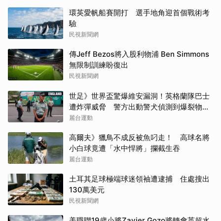
環英愛帆船賽開打 選手地角迎首個戰術考
驗
民視新聞網
傳Jeff Bezos將入股利物浦 Ben Simmons
無限制訓練盼復出
民視新聞網
世足》世界盃驚爆維安漏洞！英格蘭隊巴士
遭炸彈威脅 警方出動警犬偵測到爆裂物幸
好虛驚一場
麗台運動
高爾夫》獵鳥不成反被魚叼走！ 高球名將
小白球竟遭「水中悍將」攔截生吞
麗台運動
土耳其足球極端球迷領袖遭逮捕 住處搜出
130萬美元
民視新聞網
美職聯19歲小將Zavier Gozo將轉會英超水