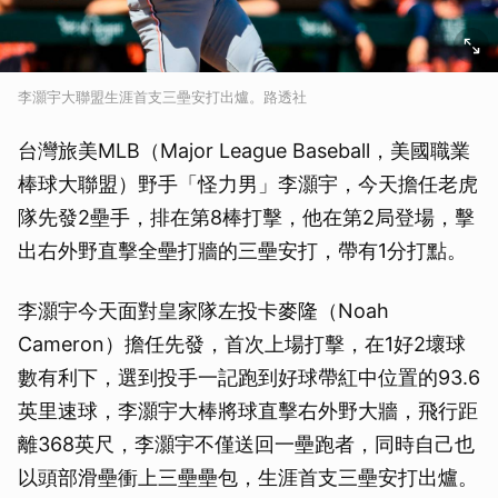
李灝宇大聯盟生涯首支三壘安打出爐。路透社
台灣旅美MLB（Major League Baseball，美國職業
棒球大聯盟）野手「怪力男」李灝宇，今天擔任老虎
隊先發2壘手，排在第8棒打擊，他在第2局登場，擊
出右外野直擊全壘打牆的三壘安打，帶有1分打點。
李灝宇今天面對皇家隊左投卡麥隆（Noah
Cameron）擔任先發，首次上場打擊，在1好2壞球
數有利下，選到投手一記跑到好球帶紅中位置的93.6
英里速球，李灝宇大棒將球直擊右外野大牆，飛行距
離368英尺，李灝宇不僅送回一壘跑者，同時自己也
以頭部滑壘衝上三壘壘包，生涯首支三壘安打出爐。