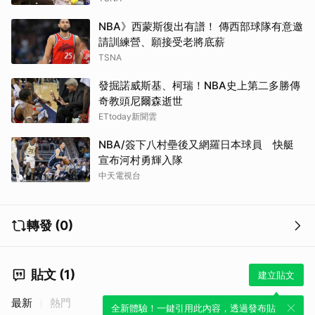
NBA》西蒙斯復出有譜！ 傳西部球隊有意邀
請訓練營、願接受老將底薪
TSNA
發掘諾威斯基、柯瑞！NBA史上第二多勝傳
奇教頭尼爾森逝世
ETtoday新聞雲
NBA/簽下八村壘後又網羅日本球員 快艇
宣布河村勇輝入隊
中天電視台
轉發 (0)
貼文 (1)
建立貼文
最新
熱門
全新體驗！一鍵引用此內容，透過發布貼