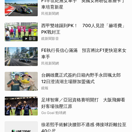
F1半世紀無女車手 英國女將盼從基層卡丁
車培育新星
民視新聞網
西甲雙雄踢到PK！ 700人見證「赫塔費」
PK戰封王
影音
鏡新聞影音
FE執行長信心滿滿 預言將比F1更快迎來女
車手
民視新聞網
台鋼雄鷹正式簽約日籍內野手永田颯太郎
12日澄清湖主場辦加盟儀式
鏡報
足球智庫／亞冠資格賽明開打 大阪飛腳看
好客場強壓江原
Go Goal 勁球網
徐若熙手術解決腰部不適感 傳接球距離拉至
40公尺