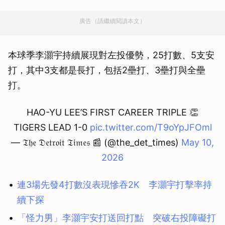
廣告（請繼續閱讀本文）
本球季李灝宇持續展現對左投優勢，25打數、5支安
打，其中3支都是長打，包括2壘打、3壘打與全壘
打。
HAO-YU LEE’S FIRST CAREER TRIPLE 👏
TIGERS LEAD 1-0
pic.twitter.com/T9oYpJFOml
— 𝔗𝔥𝔢 𝔇𝔢𝔱𝔯𝔬𝔦𝔱 𝔗𝔦𝔪𝔢𝔰 📰 (@the_det_times)
May 10,
2026
連3場先發4打數沒表現慘吞2K 李灝宇打擊率持
續下探
「怪力男」李灝宇安打送回打點 突破右投障礙打