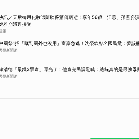
快訊／天后御用化妝師陳聆薇驚傳病逝！享年56歲 江蕙、孫燕姿
健雅崩潰難接受
鏡報
中國祭1招「藏到國外也沒用」富豪急逃！沈榮欽點名國民黨：夢該
民視新聞網
賴清德「最鐵3票倉」曝光了！他查完民調驚喊：總統真的是最強母
民視新聞網