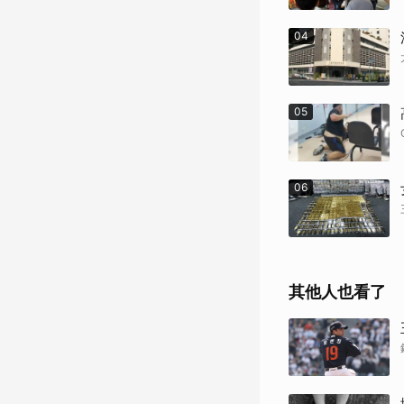
04
05
06
其他人也看了