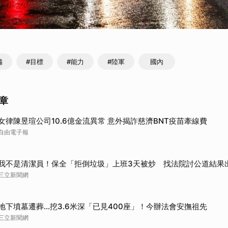
備
#目標
#能力
#陸軍
國內
章
女律陳昱瑄公司10.6億金流異常 意外揭詐慈濟BNT疫苗牽線費
自由電子報
我不是清潔員！保全「拒倒垃圾」上班3天被炒 找法院討公道結果
三立新聞網
地下墳墓遷葬…挖3.6米深「已見400座」！今辦法會安撫祖先
三立新聞網