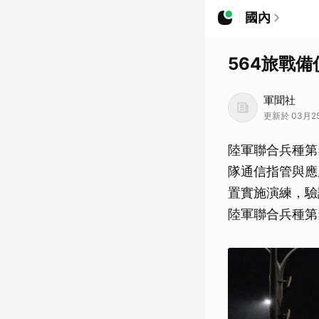
國內
564旅戰備
軍聞社
更新於 03月25
陸軍聯合兵種第
隊通信指管與應
置實施演練，驗
陸軍聯合兵種第