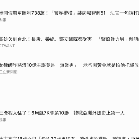
涉開假罰單圖利738萬！「警界楷模」裝病喊智商51 法官一句話打
太報
高雄欠到台北！長庚、榮總、部立醫院都受害 「醫療暴力男」離譜
CTWANT
女律師詐慈濟10億主謀竟是「無業男」 老爸囤黃金就是怕他把錢
三立新聞網
王彥程太猛了！6局飆7K奪第10勝 韓職亞洲外援史上第一人
鏡報
地方高官16歲女兒「偷約20歲男網友」遭性虐拍裸照 警證實：再