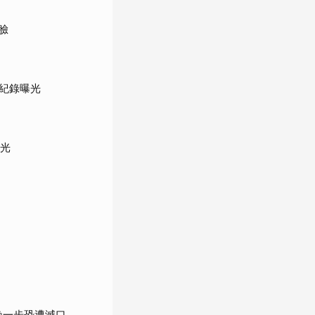
臉
紀錄曝光
敗光
晚一步恐遭滅口