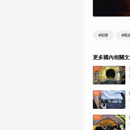
#部隊
#戰
更多國內相關文
01
02
03