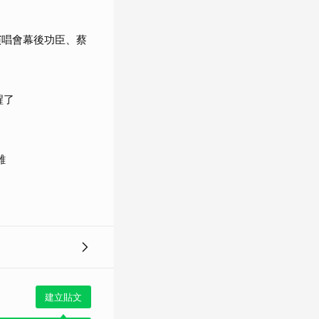
演唱會幕後功臣、蔡
醒了
雞
建立貼文