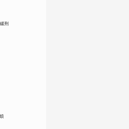
給緩刑
煩