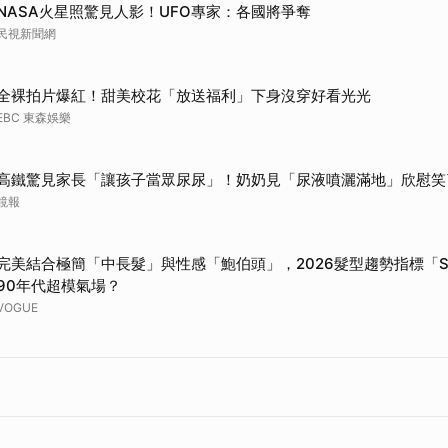
NASA火星照驚見人影！UFO專家：各國將爭奪
民視新聞網
全裸拍片爆紅！甜美校花「放送福利」下身沒穿好看光光
EBC 東森娛樂
高鐵驚見家長「讓孩子當眾尿尿」！奶奶見「尿液噴灑滿地」欣慰笑
鏡報
完美結合極簡「中長髮」與性感「鮑伯頭」，2026髮型趨勢指標「Sli
90年代超模氣場？
VOGUE