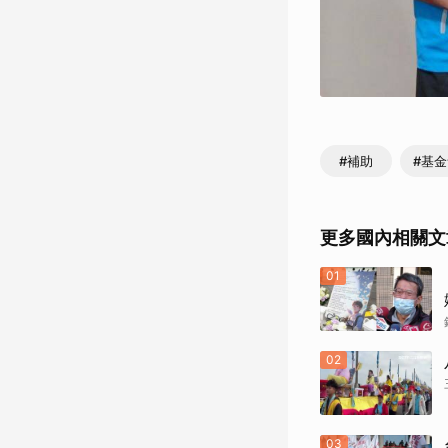
#補助
#基
更多國內相關文
01
02
03