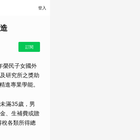
登入
造
訂閱
年榮民子女國外
及研究所之獎助
、精進專業學能。
未滿35歲，男
金、生補費或贍
得稅各類所得總