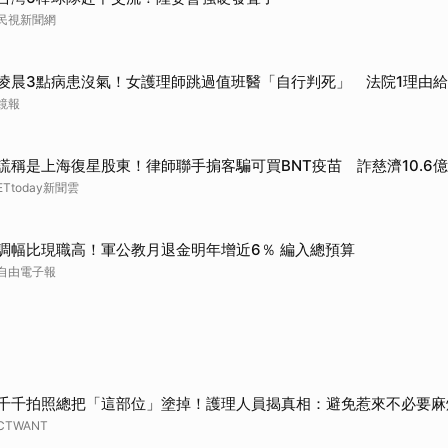
民視新聞網
凌晨3點病患沒氣！女護理師跳過值班醫「自行判死」 法院1理由
鏡報
謊稱是上海復星股東！律師聯手掮客騙可買BNT疫苗 詐慈濟10.6億
ETtoday新聞雲
調幅比現職高！軍公教月退金明年增近6％ 編入總預算
自由電子報
千千拍照總把「這部位」塗掉！護理人員揭真相：避免惹來不必要麻
CTWANT