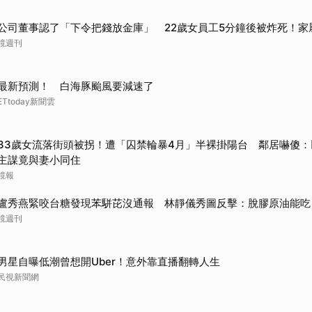
取消
公司董事認了「下令把錢放金庫」 22歲女員工5分鐘後被炸死！家
鏡週刊
最新預測！ 白海豚颱風要減速了
ETtoday新聞雲
33歲女流落街頭被拐！遭「囚禁輪暴4月」半裸掛陽台 鄰居嚇傻：以
主謀竟與妻小同住
鏡報
盧秀燕緊咬台糖發現苯駢芘沒通報 林靜儀秀圖反擊：脫膠原油能吃
鏡週刊
男星自曝低潮曾想開Uber！意外靠直播翻轉人生
民視新聞網