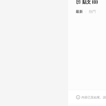
貼文 (0)
最新
熱門
內容已至結尾。請