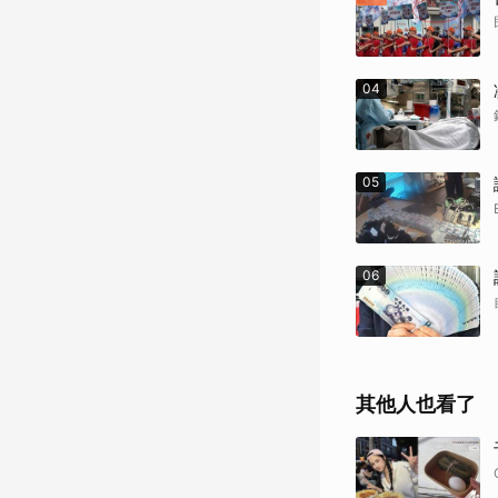
04
05
06
其他人也看了