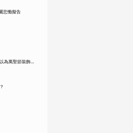
屬悲慟擬告
為萬聖節裝飾...
？