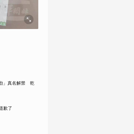
承勳」真名解禁 乾
道歉了