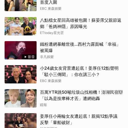
首度入圍
EBC 東森娛樂
八點檔女星回高雄被包圍！蘇晏霈父親節返
鄉「爸媽神隱」原因曝光
ETtoday星光雲
鐵粉遭網暴離世後...西村力露面喊「幸福」
被罵爆
影音
非凡娛樂
小24歲女友背景遭起底！姜厚任12點聲明
「駁小三傳聞」：你在講三小？
EBC 東森娛樂
百萬YTR跳50噸垃圾山找相機！澎湖民宿辯
「以為是按摩棒才丟」遭網砲轟
鏡報
姜厚任小兩輪女友遭起底！親揭12點爭議
反擊「暈船破財」