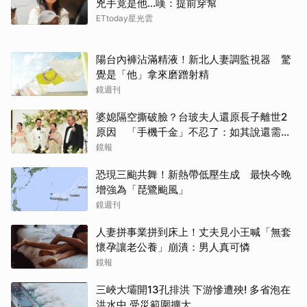
兇手竟是他...嘆：提前穿幫
ETtoday星光雲
陽台內褲沾滿精液！新北人妻調監視器 驚
覺是「他」拿來磨蹭射精
鏡週刊
婆媳隔空撕破臉？台玻夫人還原長子離世2
原因 「手機千金」不忍了：如其說還需要
離開嗎？
鏡報
恐現三颱共舞！新熱帶低壓生成 最快今晚
增強為「琵鷺颱風」
鏡週刊
人妻拼事業拼到床上！丈夫見小王喊「無套
懷孕讓老公養」崩潰：男人真可憐
取消
鏡報
三峽大壩開13孔排洪 下游慘遭殃! 多省泡在
洪水中 受災範圍擴大