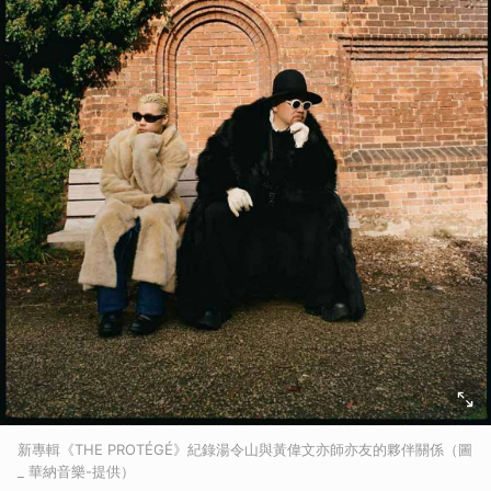
新專輯《THE PROTÉGÉ》紀錄湯令山與黃偉文亦師亦友的夥伴關係（圖
_ 華納音樂-提供）