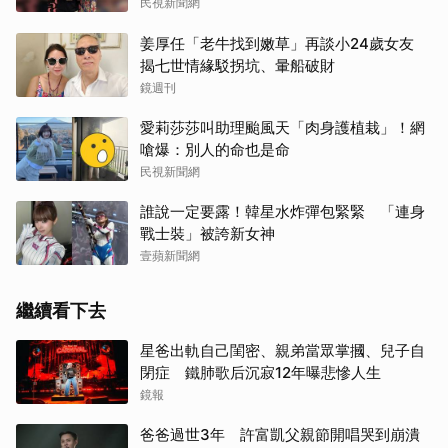
民視新聞網
姜厚任「老牛找到嫩草」再談小24歲女友
揭七世情緣駁拐坑、暈船破財
鏡週刊
愛莉莎莎叫助理颱風天「肉身護植栽」！網
嗆爆：別人的命也是命
民視新聞網
誰說一定要露！韓星水炸彈包緊緊 「連身
戰士裝」被誇新女神
壹蘋新聞網
繼續看下去
星爸出軌自己閨密、親弟當眾掌摑、兒子自
閉症 鐵肺歌后沉寂12年曝悲慘人生
鏡報
爸爸過世3年 許富凱父親節開唱哭到崩潰