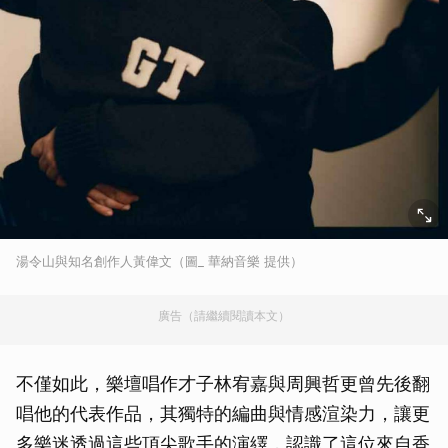
湯令山與知名創作人黃偉文（圖_ 華納音樂 提供）
廣告（請繼續閱讀本文）
不僅如此，樂壇唱作才子林宥嘉與周興哲更曾先後翻
唱他的代表作品，其獨特的編曲與情感渲染力，讓更
多樂迷透過這些頂尖歌手的演繹，認識了這位來自香