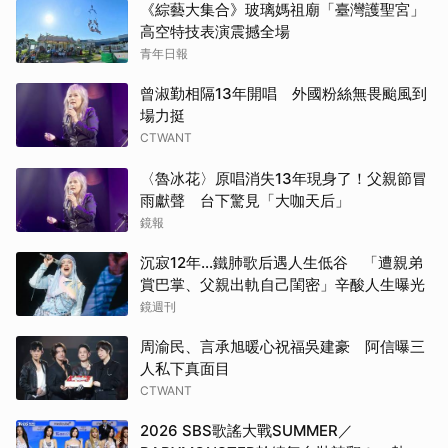
《綜藝大集合》玻璃媽祖廟「臺灣護聖宮」
高空特技表演震撼全場
青年日報
曾淑勤相隔13年開唱 外國粉絲無畏颱風到
場力挺
CTWANT
〈魯冰花〉原唱消失13年現身了！父親節冒
雨獻聲 台下驚見「大咖天后」
鏡報
沉寂12年…鐵肺歌后遇人生低谷 「遭親弟
賞巴掌、父親出軌自己閨密」辛酸人生曝光
鏡週刊
周渝民、言承旭暖心祝福吳建豪 阿信曝三
人私下真面目
CTWANT
2026 SBS歌謠大戰SUMMER／