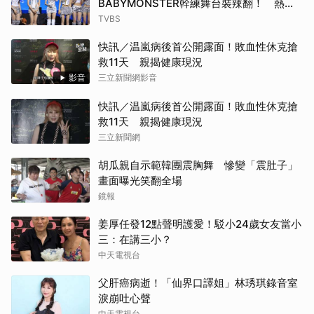
BABYMONSTER幹練舞台裝辣翻！ 熱情
邀舞：跟我們一起跳
TVBS
快訊／温嵐病後首公開露面！敗血性休克搶
救11天 親揭健康現況
影音
三立新聞網影音
快訊／温嵐病後首公開露面！敗血性休克搶
救11天 親揭健康現況
三立新聞網
胡瓜親自示範韓團震胸舞 慘變「震肚子」
畫面曝光笑翻全場
鏡報
姜厚任發12點聲明護愛！駁小24歲女友當小
三：在講三小？
中天電視台
父肝癌病逝！「仙界口譯姐」林琇琪錄音室
淚崩吐心聲
中天電視台