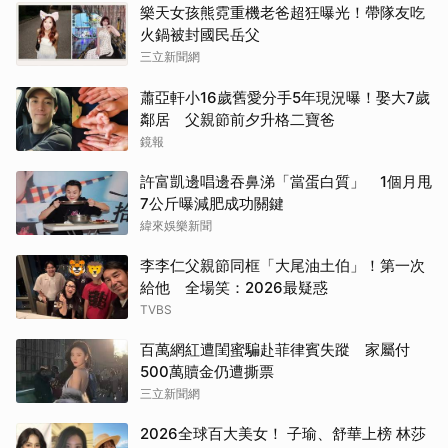
樂天女孩熊霓重機老爸超狂曝光！帶隊友吃
火鍋被封國民岳父
三立新聞網
蕭亞軒小16歲舊愛分手5年現況曝！娶大7歲
鄰居 父親節前夕升格二寶爸
鏡報
許富凱邊唱邊吞鼻涕「當蛋白質」 1個月甩
7公斤曝減肥成功關鍵
緯來娛樂新聞
李李仁父親節同框「大尾油土伯」！第一次
給他 全場笑：2026最疑惑
TVBS
百萬網紅遭閨蜜騙赴菲律賓失蹤 家屬付
500萬贖金仍遭撕票
三立新聞網
2026全球百大美女！ 子瑜、舒華上榜 林莎