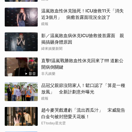
温嵐敗血性休克險死！ICU搶救11天「消失
近3個月」 病癒首露面現況全說了
鏡報
影／温嵐敗血病休克ICU搶救後首露面 親
揭搞砸身體原因
緯來娛樂新聞
直擊!温嵐戰勝敗血性休克回來了!!!! 道歉公
開病倒關鍵
影音
非凡娛樂
品冠父親節沒陪家人！鬆口認了「算是一種
放風」 全新計劃意外曝光
鏡報
趙今麥哭戲遭虧「流出西瓜汁」 宋威龍告
白金句被封戀愛天花板！
ETtoday星光雲