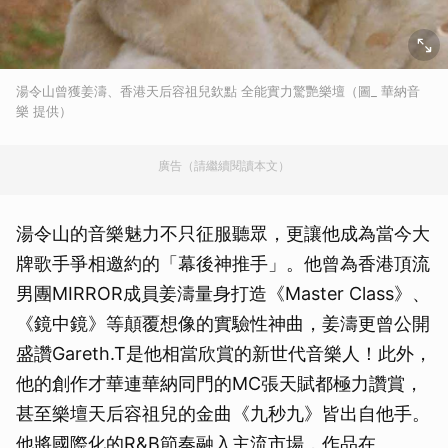
湯令山曾獲姜濤、香港天后容祖兒欽點 全能實力驚艷樂壇（圖_ 華納音
樂 提供）
廣告（請繼續閱讀本文）
湯令山的音樂魅力不只征服聽眾，更讓他成為當今大
牌歌手爭相邀約的「幕後神推手」。他曾為香港頂流
男團MIRROR成員姜濤量身打造《Master Class》、
《鏡中鏡》等顛覆想像的實驗性神曲，姜濤更曾公開
盛讚Gareth.T是他相當欣賞的新世代音樂人！此外，
他的創作才華連華納同門的MC張天賦都極力讚賞，
甚至樂壇天后容祖兒的金曲《九秒九》皆出自他手。
他將國際化的R&B節奏融入主流市場，作品在