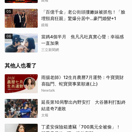
鏡報
05
「百億千金」老公街頭摟嫩妹被抓包！「臉
埋頸肩狂親」驚爆分居中...豪門婚變+1
鏡報
06
當媽4個半月 焦凡凡吐真實心聲：幸福感
一直加乘
三立新聞網
其他人也看了
雨揚老師》12生肖農曆7月運勢：牛寶寶財
喜臨門、蛇寶寶事業順遂(上)
Newtalk
延長第10局擊出內野安打 大谷勝利打點終
結道奇7連敗
太報
丁柔安保險箱遭竊「700萬元全被偷」！