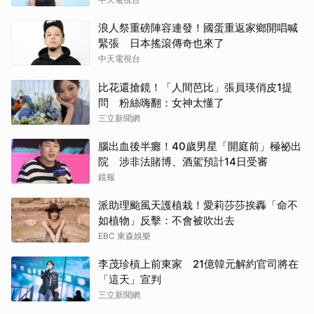
浪人祭重磅陣容連發！國蛋重返家鄉開唱喊
緊張 日本搖滾傳奇也來了
中天電視台
比花還搶鏡！「人間芭比」張員瑛俏皮1提
問 粉絲嗨翻：女神太懂了
三立新聞網
腦出血後半癱！40歲男星「開庭前」極祕出
院 涉非法賭博、酒駕預計14日受審
鏡報
派助理颱風天護植栽！愛莉莎莎挨轟「命不
如植物」反擊：不會被吹出去
EBC 東森娛樂
李茂珍槓上前東家 21億韓元解約官司將在
「這天」宣判
三立新聞網