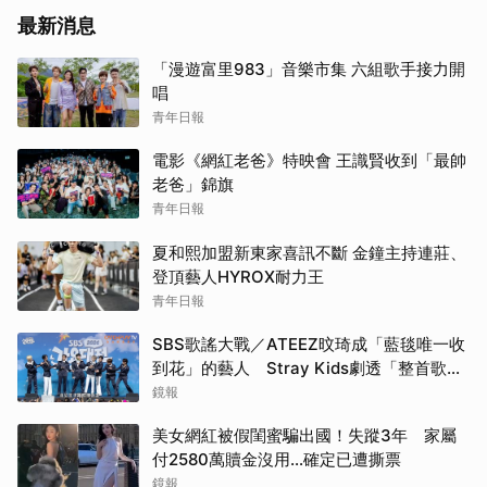
最新消息
「漫遊富里983」音樂市集 六組歌手接力開
唱
青年日報
電影《網紅老爸》特映會 王識賢收到「最帥
老爸」錦旗
青年日報
夏和熙加盟新東家喜訊不斷 金鐘主持連莊、
登頂藝人HYROX耐力王
青年日報
SBS歌謠大戰／ATEEZ旼琦成「藍毯唯一收
到花」的藝人 Stray Kids劇透「整首歌名
講出來」嚇到主持人
鏡報
美女網紅被假閨蜜騙出國！失蹤3年 家屬
付2580萬贖金沒用…確定已遭撕票
鏡報