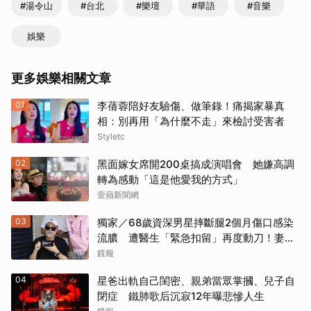
#湯令山
#台北
#樂壇
#華語
#音樂
娛樂
更多娛樂相關文章
01
李蒨蓉陪好友驗傷、做筆錄！痛揭家暴真
相：別再用「為什麼不走」來檢討受害者
Styletc
02
黑面嫁女席開200桌搞成演唱會 她嫌高調
轉為感動「這是他愛我的方式」
壹蘋新聞網
03
獨家／68歲資深男星摔斷腿2個月傷口感染
流膿 遭醫生「緊急扣留」再度動刀！妻心
力交瘁曝現況
鏡報
04
星爸出軌自己閨密、親弟當眾掌摑、兒子自
閉症 鐵肺歌后沉寂12年曝悲慘人生