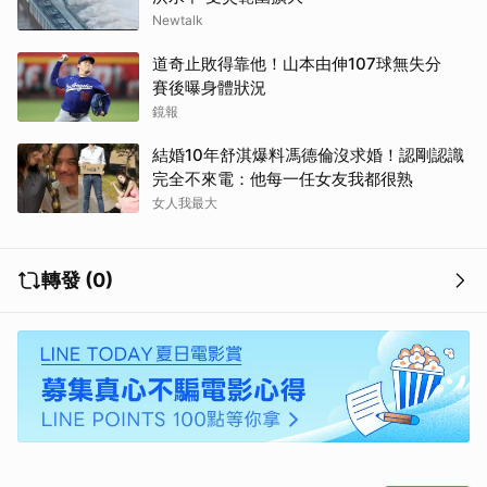
Newtalk
道奇止敗得靠他！山本由伸107球無失分
賽後曝身體狀況
鏡報
結婚10年舒淇爆料馮德倫沒求婚！認剛認識
完全不來電：他每一任女友我都很熟
女人我最大
轉發 (0)