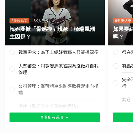
2天後結束
1.8K人已投
6天後結束
韓娛圈掀「骨感瘦」現象！極端風潮
如果要
主因是？
嗎？
鏡頭需求：為了上鏡好看藝人只能極端瘦
很在
大眾審查：稍微變胖就被認為沒做好自我
有點
管理
完全
公司管理：嚴苛體重限制導致身形走向極
行
端
其它
其他（歡迎貼文分享你的看法）
查看所有選項