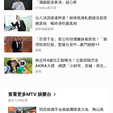
「滿臉眼淚鼻涕」超心疼
ETtoday星光雲
台八演員接連猝逝！林煒熬過軋戲慘況卻患
糖尿病 曝終身吃藥真相
緯來娛樂新聞
「百億千金」老公街頭摟嫩妹被抓包！「臉
埋頸肩狂親」驚爆分居中...豪門婚變+1
鏡報
林志玲4歲兒正臉曝光！父親節隔空送
AKIRA大禮 網讚「小帥哥」笑喊：再生一
個
鏡報
查看更多MTV 娛樂台
最近1小時結果
01
閻奕格攜手金曲級團隊葛大為、陶山推