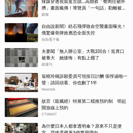
辣妹穿透視裝逛古蹟…高開衩「臀肉往裙外
擠」畫面瘋傳！導覽員「一句話」勸離被狂
讚
鏡報
自由說新聞》鋯石飛彈致命空襲畫面曝光！
俄驚爆骨牌效應恐全面失控
自由電子報
夫妻闖「無人辦公室」大戰2回合！尪胃口
被養大 她後悔：有點上癮了
鏡週刊
翁曉玲稱訴願委員可領按日計酬 張惇涵啪一
聲：請回頭看、你也刪了1半
Newtalk
故宮《龍藏經》特展第二檔推預約制 明起
開放線上預約
CTWANT
為什麼日本人都拿透明傘？原來不只是便
宜，背後還藏著3個實用理由