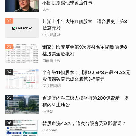
不斷挑剔讓他學會這件事
太報
02
川湖上半年大賺11個股本 躍台股史上第3
檔萬元股
中央通訊社
03
獨家》國安基金第9次護盤名單揭曉 買進8
檔股票全數獲利
自由電子報
04
半年賺11個股本！川湖Q2 EPS狂飆74.38元
股價衝破萬元成台股第3檔萬元
民視新聞網
05
台達電內科三棟大樓坐擁逾200億資產 堪
稱內科土地公
信傳媒
06
韓股血洗4.8%，這次台股會受到影響嗎？
CMoney