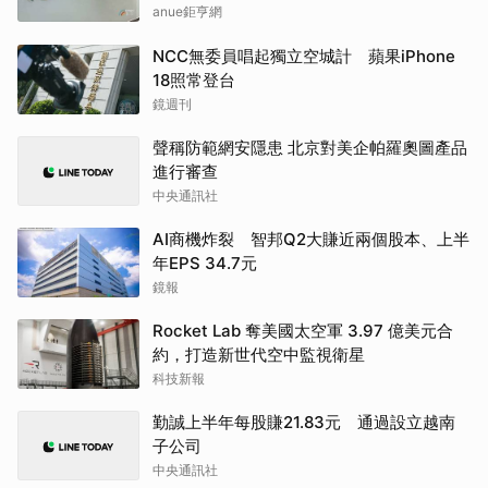
anue鉅亨網
NCC無委員唱起獨立空城計 蘋果iPhone
18照常登台
鏡週刊
聲稱防範網安隱患 北京對美企帕羅奧圖產品
進行審查
中央通訊社
AI商機炸裂 智邦Q2大賺近兩個股本、上半
年EPS 34.7元
鏡報
Rocket Lab 奪美國太空軍 3.97 億美元合
約，打造新世代空中監視衛星
科技新報
勤誠上半年每股賺21.83元 通過設立越南
子公司
中央通訊社