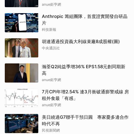
anue鉅亨網
Anthropic 籌組團隊，首度證實開發自研晶
片
科技新報
胡連通過投資義大利線束廠8成股權(圖)
中央通訊社
瀚荃Q2純益季增36% EPS1.58元創同期新
高
anue鉅亨網
7月CPI年增2.54% 連3月衝破通膨警戒線 房
租外食最「有感」
anue鉅亨網
美日繞過G7聯手干預日圓 專家憂多邊合作
時代不再
民視新聞網