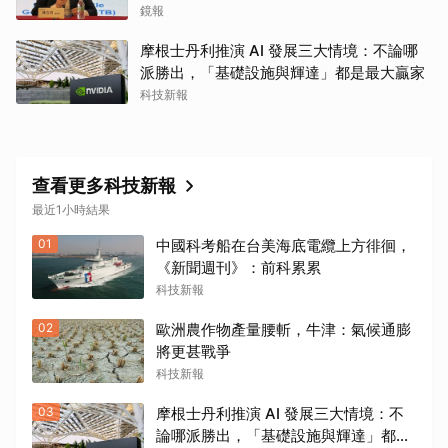
在漲
鏡報
摩根士丹利推演 AI 發展三大情境：不論哪
派勝出，「基礎設施與輝達」都是最大贏家
科技新報
查看更多科技新報
最近1小時結果
01
中國科考船在台美海底電纜上方徘徊，
《新聞週刊》：前科累累
科技新報
02
歐洲農作物產量腰斬，牛津：氣候通膨
將更甚戰爭
科技新報
03
摩根士丹利推演 AI 發展三大情境：不
論哪派勝出，「基礎設施與輝達」都是