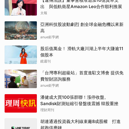
【遠傳法說】董事會核准追加10億資本支
出 與低軌衛星Amazon Leo合作順利推展
太報
亞洲科技股波動劇烈 創全球金融危機以來新
高
anue鉅亨網
股后值萬金！ 滑軌大廠川湖上半年大賺逾11
個股本
鏡週刊
「台灣專利超級站」首度進駐文博會 提供免
費智財諮詢服務
anue鉅亨網
潘健成大買100張群聯！漲停收盤。
Sandisk財測短縮引發盤後震撼 韓股重挫
理財周刊
胡連通過投資義大利線束廠8成股權 打進
超跑供應鏈