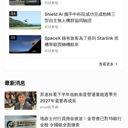
最大贏家
科技新報
04
Shield AI 攜手中科院成功完成勁蜂三
型自主無人機群協同驗證
科技新報
05
SpaceX 稱有旅客為了搭到 Starlink 班
機寧願買轉機航班
科技新報
查看更多
最新消息
昇達科看下半年低軌衛星營運量能逐季升
2027年還要再成長
anue鉅亨網
地政士付行員佣金掀波！金管會已對15銀行
金檢 令國銀全面徹查