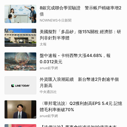
8銀完成聯合學習驗證 警示帳戶精確率增2
倍
NOWNEWS今日新聞
美國擬對「多晶矽」徵15%關稅 經濟部：研
判非針對半導體
太報
盤中速報 - 卡特西幣大漲44.68%，報
0.0312美元
anue鉅亨網
外資匯入浪潮延續 新台幣連2升創逾半個
月新高
中央通訊社
〈華邦電法說〉Q2獲利創高EPS 5.4元 記憶
體毛利率衝破70%
anue鉅亨網