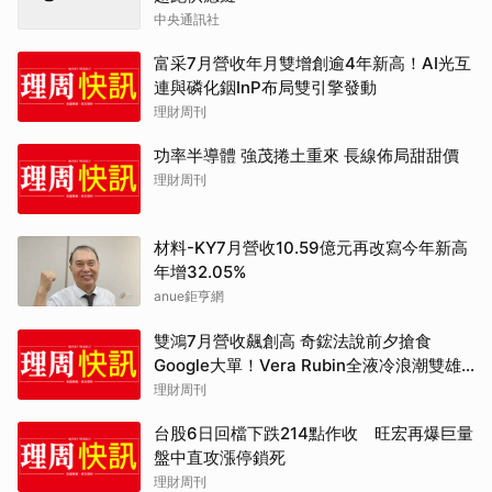
中央通訊社
富采7月營收年月雙增創逾4年新高！AI光互
連與磷化銦InP布局雙引擎發動
理財周刊
功率半導體 強茂捲土重來 長線佈局甜甜價
理財周刊
材料-KY7月營收10.59億元再改寫今年新高
年增32.05%
anue鉅亨網
雙鴻7月營收飆創高 奇鋐法說前夕搶食
Google大單！Vera Rubin全液冷浪潮雙雄
大比拚
理財周刊
台股6日回檔下跌214點作收 旺宏再爆巨量
盤中直攻漲停鎖死
理財周刊