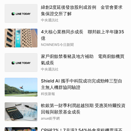
緯創2度延後發放股利成首例 金管會要求
集保證交所了解
中央通訊社
4大核心業務同步成長 聯邦銀上半年賺35
億
NOWNEWS今日新聞
家戶廚餘禁養豬及地方補助 電商廚餘機買
氣成長
中央通訊社
Shield AI 攜手中科院成功完成勁蜂三型自
主無人機群協同驗證
科技新報
軟銀第一財季利潤超越預期 受惠英特爾投資
回報與願景基金成長
anue鉅亨網
CPI破2%！7月漲2.54%外食房租機票漲不