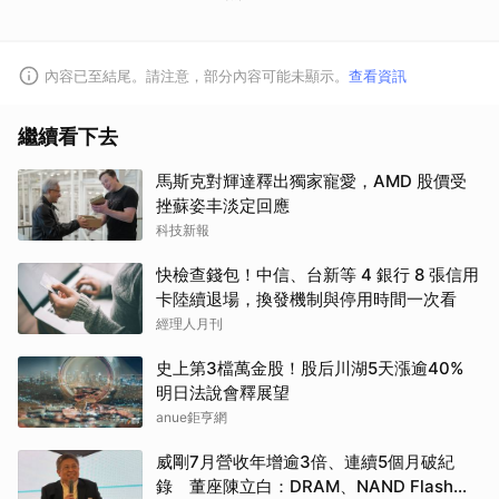
內容已至結尾。請注意，部分內容可能未顯示。
查看資訊
繼續看下去
馬斯克對輝達釋出獨家寵愛，AMD 股價受
挫蘇姿丰淡定回應
科技新報
快檢查錢包！中信、台新等 4 銀行 8 張信用
卡陸續退場，換發機制與停用時間一次看
經理人月刊
史上第3檔萬金股！股后川湖5天漲逾40%
明日法說會釋展望
anue鉅亨網
威剛7月營收年增逾3倍、連續5個月破紀
錄 董座陳立白：DRAM、NAND Flash還
取消