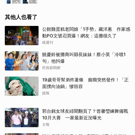
其他人也看了
公館雞蛋糕老闆娘「1手勢」藏洋蔥 作家感
動PO文號召買爆！網友：這攤很久了
鏡週刊
饒慶鈴被攤商叫縣長妹妹！蔡小英「冷噴1
句」他抖爆
民視新聞網
19歲哥哥幫弟炸薯條 癲癇突然發作！「正
面撲向油鍋」慘毀容
鏡報
郭台銘女球友緋聞翻頁了？曾馨瑩練舞備戰
10月大賽 一家最新近況曝光
太報