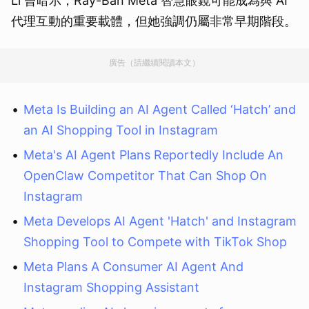
Li 曾暗示，Ray-Ban Meta 智慧眼鏡可能成為與 AI
代理互動的重要載體，但她強調仍屬非常早期階段。
廣告（請繼續閱讀本文）
Meta Is Building an AI Agent Called ‘Hatch’ and
an AI Shopping Tool in Instagram
Meta's AI Agent Plans Reportedly Include An
OpenClaw Competitor That Can Shop On
Instagram
Meta Develops AI Agent 'Hatch' and Instagram
Shopping Tool to Compete with TikTok Shop
Meta Plans A Consumer AI Agent And
Instagram Shopping Assistant