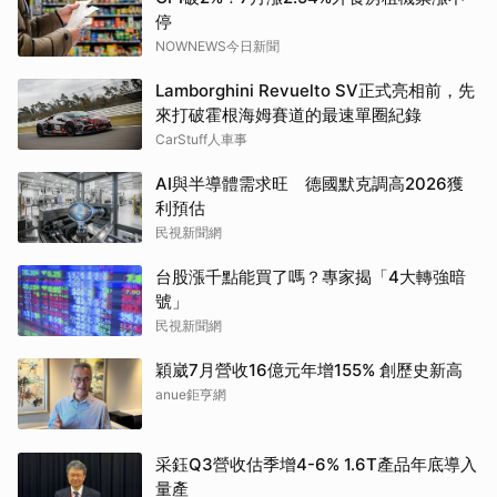
停
NOWNEWS今日新聞
Lamborghini Revuelto SV正式亮相前，先
來打破霍根海姆賽道的最速單圈紀錄
CarStuff人車事
AI與半導體需求旺 德國默克調高2026獲
利預估
民視新聞網
台股漲千點能買了嗎？專家揭「4大轉強暗
號」
民視新聞網
穎崴7月營收16億元年增155% 創歷史新高
anue鉅亨網
采鈺Q3營收估季增4-6% 1.6T產品年底導入
量產