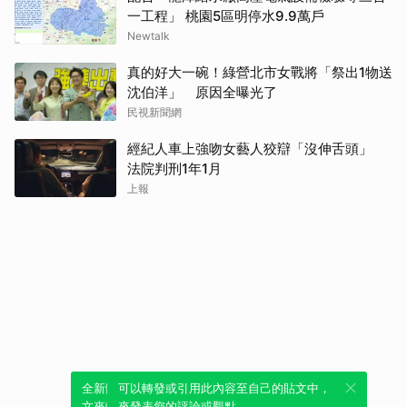
一工程」 桃園5區明停水9.9萬戶
Newtalk
真的好大一碗！綠營北市女戰將「祭出1物送
沈伯洋」 原因全曝光了
民視新聞網
經紀人車上強吻女藝人狡辯「沒伸舌頭」
法院判刑1年1月
上報
全新體驗！一鍵引用此內容，透過發布貼
可以轉發或引用此內容至自己的貼文中，
文來輕鬆表達個人立場。
來發表您的評論或觀點。