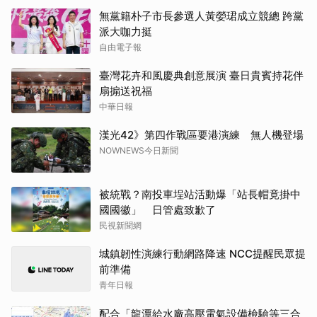
無黨籍朴子市長參選人黃嫈珺成立競總 跨黨
派大咖力挺
自由電子報
臺灣花卉和風慶典創意展演 臺日貴賓持花伴
扇搧送祝福
中華日報
漢光42》第四作戰區要港演練 無人機登場
NOWNEWS今日新聞
被統戰？南投車埕站活動爆「站長帽竟掛中
國國徽」 日管處致歉了
民視新聞網
城鎮韌性演練行動網路降速 NCC提醒民眾提
前準備
青年日報
配合「龍潭給水廠高壓電氣設備檢驗等三合