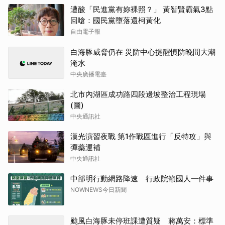
遭酸「民進黨有妳裸照？」 黃智賢霸氣3點
回嗆：國民黨墮落還柯黃化
自由電子報
白海豚威脅仍在 災防中心提醒慎防晚間大潮
淹水
中央廣播電臺
北市內湖區成功路四段邊坡整治工程現場
(圖)
中央通訊社
漢光演習夜戰 第1作戰區進行「反特攻」與
彈藥運補
中央通訊社
中部明行動網路降速 行政院籲國人一件事
NOWNEWS今日新聞
颱風白海豚未停班課遭質疑 蔣萬安：標準