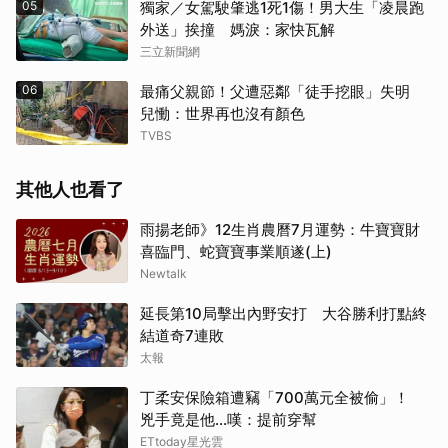
05
獨家／女駕駛肇逃1死1傷！男大生「凌晨跑
外送」挨撞 媽淚：家快瓦解
三立新聞網
06
最痛父親節！父遭惡鄰「徒手挖眼」失明
兒慟：世界再也沒有顏色
TVBS
其他人也看了
雨揚老師》12生肖農曆7月運勢：牛寶寶財
喜臨門、蛇寶寶事業順遂(上)
Newtalk
延長第10局擊出內野安打 大谷勝利打點終
結道奇7連敗
太報
丁柔安保險箱遭竊「700萬元全被偷」！
兇手竟是他...嘆：提前穿幫
ETtoday星光雲