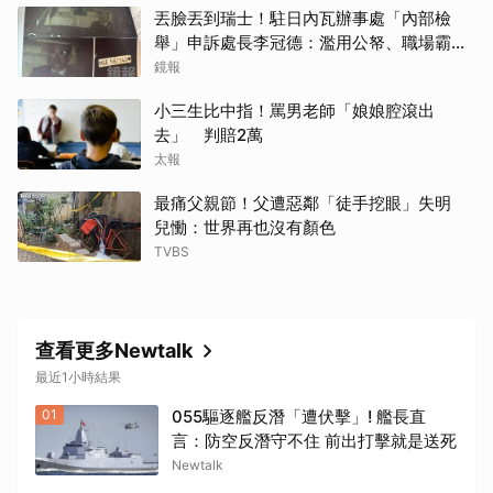
丟臉丟到瑞士！駐日內瓦辦事處「內部檢
舉」申訴處長李冠德：濫用公帑、職場霸
凌、超速仔拒繳罰單 外交部要查了
鏡報
小三生比中指！罵男老師「娘娘腔滾出
去」 判賠2萬
太報
最痛父親節！父遭惡鄰「徒手挖眼」失明
兒慟：世界再也沒有顏色
TVBS
取消
查看更多Newtalk
最近1小時結果
01
055驅逐艦反潛「遭伏擊」! 艦長直
言：防空反潛守不住 前出打擊就是送死
Newtalk