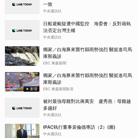
一致
中央通訊社
日船避颱疑遭中國監控 海委會：反對藉執
法否定台灣主權
中央通訊社
獨家／白海豚來襲竹縣雨勢強烈 醫挺進司馬
庫斯義診
EBC 東森新聞
獨家／白海豚來襲竹縣雨勢強烈 醫挺進司馬
庫斯義診
影音
EBC 東森新聞影音
被封最強母雞對比蔣萬安 盧秀燕：母雞越
多越好
中央通訊社
IPAC執行董事裴倫德專訪（2）(圖)
中央通訊社