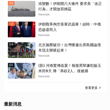
02
添變數！伊朗開六大條件 要求美「改正
行為」才開放荷姆茲
Newtalk
03
伊朗戰爭掏空美軍武器庫！紐時：中俄
恐趁虛而入
Newtalk
04
北京施壓破功！台灣獲邀出席島國論壇
帛琉主辦硬起來！
Newtalk
05
(影) 河南驚傳血案！報復黑幫嫌犯躲玉
米田9天 傳「再砍2人」後被捕
Newtalk
查看更多
最新消息