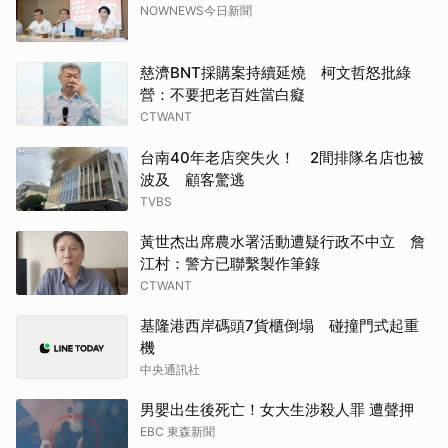
NOWNEWS今日新聞
慈濟BNT採購案持續延燒 柯文哲怒批綠
營：不要把老百姓當白癡
CTWANT
台南40年老店突失火！ 2間排隊名店也被
波及 顧客驚逃
TVBS
黃世杰出席農水署活動遭疑行政不中立 詹
江村：警方已聯繫製作筆錄
CTWANT
基隆港西岸碼頭7貨櫃倒塌 碰撞門式起重
機
中央通訊社
男嬰出生後死亡！女大生涉殺人罪 遭聲押
EBC 東森新聞