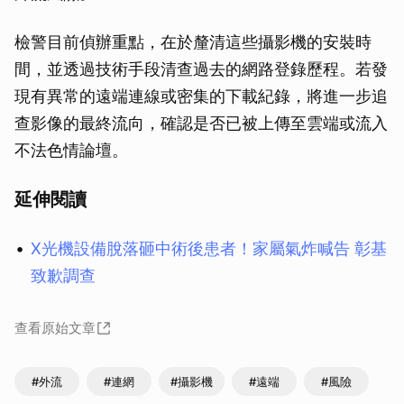
檢警目前偵辦重點，在於釐清這些攝影機的安裝時
間，並透過技術手段清查過去的網路登錄歷程。若發
現有異常的遠端連線或密集的下載紀錄，將進一步追
查影像的最終流向，確認是否已被上傳至雲端或流入
不法色情論壇。
延伸閱讀
X光機設備脫落砸中術後患者！家屬氣炸喊告 彰基
致歉調查
查看原始文章
#外流
#連網
#攝影機
#遠端
#風險