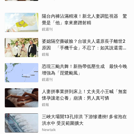
陽台內褲沾滿精液！新北人妻調監視器 驚
覺是「他」拿來磨蹭射精
鏡週刊
婆媳隔空撕破臉？台玻夫人還原長子離世2
原因 「手機千金」不忍了：如其說還需要
離開嗎？
鏡報
恐現三颱共舞！新熱帶低壓生成 最快今晚
增強為「琵鷺颱風」
鏡週刊
人妻拼事業拼到床上！丈夫見小王喊「無套
懷孕讓老公養」崩潰：男人真可憐
鏡報
三峽大壩開13孔排洪 下游慘遭殃! 多省泡在
洪水中 受災範圍擴大
Newtalk