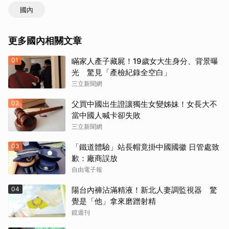
國內
更多國內相關文章
01
瞞家人產子藏屍！19歲女大生身分、背景曝
光 驚見「產檢紀錄全空白」
三立新聞網
02
父買中國出生證讓獨生女變姊妹！女長大不
當中國人喊卡卻失敗
三立新聞網
03
「鐵道體驗」站長帽竟掛中國國徽 日管處致
歉：廠商誤放
自由電子報
04
陽台內褲沾滿精液！新北人妻調監視器 驚
覺是「他」拿來磨蹭射精
鏡週刊