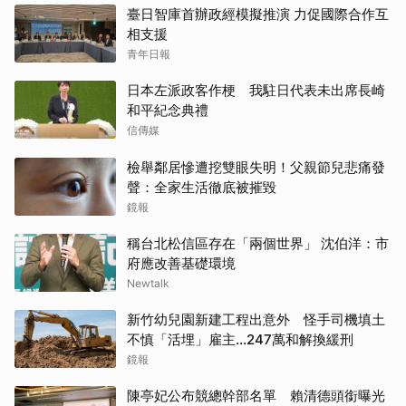
臺日智庫首辦政經模擬推演 力促國際合作互
相支援
青年日報
日本左派政客作梗 我駐日代表未出席長崎
和平紀念典禮
信傳媒
檢舉鄰居慘遭挖雙眼失明！父親節兒悲痛發
聲：全家生活徹底被摧毀
鏡報
稱台北松信區存在「兩個世界」 沈伯洋：市
府應改善基礎環境
Newtalk
新竹幼兒園新建工程出意外 怪手司機填土
不慎「活埋」雇主...247萬和解換緩刑
鏡報
陳亭妃公布競總幹部名單 賴清德頭銜曝光