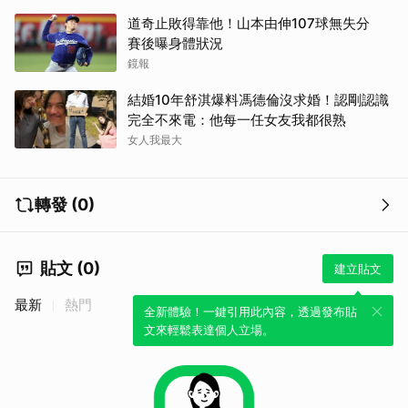
道奇止敗得靠他！山本由伸107球無失分
賽後曝身體狀況
鏡報
結婚10年舒淇爆料馮德倫沒求婚！認剛認識
完全不來電：他每一任女友我都很熟
女人我最大
轉發 (0)
貼文 (0)
建立貼文
最新
熱門
全新體驗！一鍵引用此內容，透過發布貼
文來輕鬆表達個人立場。