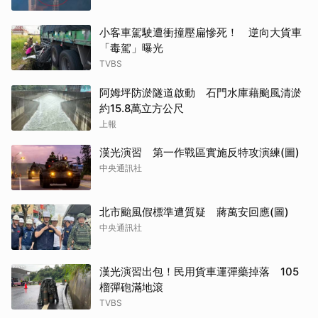
小客車駕駛遭衝撞壓扁慘死！ 逆向大貨車
「毒駕」曝光
TVBS
阿姆坪防淤隧道啟動 石門水庫藉颱風清淤
約15.8萬立方公尺
上報
漢光演習 第一作戰區實施反特攻演練(圖)
中央通訊社
北市颱風假標準遭質疑 蔣萬安回應(圖)
中央通訊社
漢光演習出包！民用貨車運彈藥掉落 105
榴彈砲滿地滾
TVBS