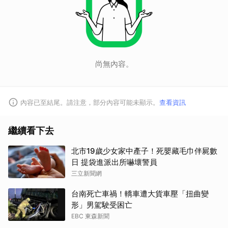
尚無內容。
內容已至結尾。請注意，部分內容可能未顯示。
查看資訊
繼續看下去
北市19歲少女家中產子！死嬰藏毛巾伴屍數
日 提袋進派出所嚇壞警員
三立新聞網
台南死亡車禍！轎車遭大貨車壓「扭曲變
形」男駕駛受困亡
EBC 東森新聞