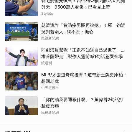
剃毛變聖光儀式！西伯利亞貓閉眼站立宛如
升天 9500萬人看傻：已看見上帝
Styletc
慈濟遭詐「昔防疫男團再被挖」！羅一鈞近
況判若兩人…網不忍：擔心
民視新聞網
同劇演員驚覺「王凱不知道自己過世了」...
求菩薩帶走 製作人靈前喊1句話惹哭全場
鏡週刊
MLB/才去道奇就後悔？道奇新王牌史庫柏：
想回老虎
中天電視台
「你的油我要通報什麼」？黃偉哲2句話打
臉盧秀燕
民視新聞網