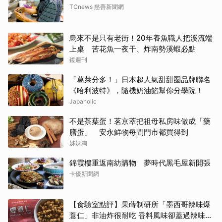
TCnews 慈善新聞網
烏來不是只有老街！20年養魚職人把溪流端
上桌 苦花魚一夜干、炸南勢溪蝦必點
鏡週刊
「葛萊分多！」日本超人氣甜甜圈品牌聯名
《哈利波特》，隨機奶油餡幫你分學院！
Japaholic
不是茶葉蛋！茗京萃把祖母私房味做成「藥
膳蛋」 安永鮮物每間門市都買得到
姊妹淘
錦霞樓重返南紡購物 夢時代黑毛屋新開張
卡優新聞網
【食驗室點評】果蒔制研所「墨西哥辣味爆
薏仁」非油炸很耐吃 香料風味卻蓋過辣味特