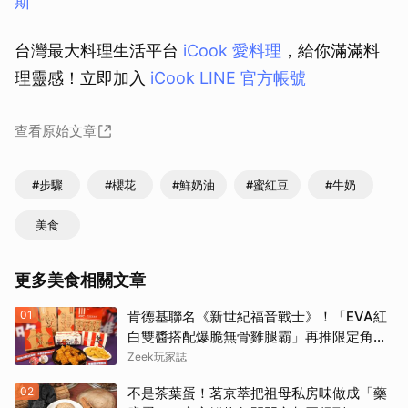
斯
台灣最大料理生活平台
iCook 愛料理
，給你滿滿料
理靈感！立即加入
iCook LINE 官方帳號
查看原始文章
#步驟
#櫻花
#鮮奶油
#蜜紅豆
#牛奶
美食
更多美食相關文章
01
肯德基聯名《新世紀福音戰士》！「EVA紅
白雙醬搭配爆脆無骨雞腿霸」再推限定角色
卡、周邊必搶收
Zeek玩家誌
02
不是茶葉蛋！茗京萃把祖母私房味做成「藥