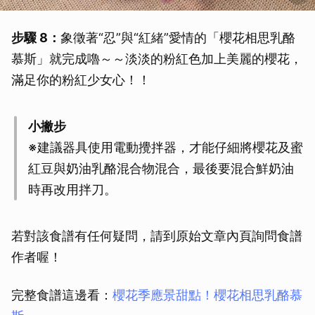
步驟 8：
象徵著“忍”與“紅緒”愛情的「櫻花相思乳酪
慕斯」就完成嚕～～淡淡的粉紅色加上美麗的櫻花，
滿足你的粉紅少女心！！
小撇步
※建議器具使用電動攪拌器，才能仔細將櫻花及蜜
紅豆與奶油乳酪混合物混合，最後要混合鮮奶油
時再改用拌刀。
若對該食譜有任何疑問，請到原始文章內頁詢問食譜
作者喔！
完整食譜這邊看：
櫻花季應景甜點！櫻花相思乳酪慕