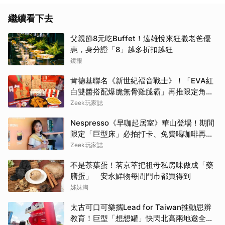
繼續看下去
父親節8元吃Buffet！遠雄悅來狂撒老爸優
惠，身分證「8」越多折扣越狂
鏡報
肯德基聯名《新世紀福音戰士》！「EVA紅
白雙醬搭配爆脆無骨雞腿霸」再推限定角色
卡、周邊必搶收
Zeek玩家誌
Nespresso《早咖起居室》華山登場！期間
限定「巨型床」必拍打卡、免費喝咖啡再拿
好禮
Zeek玩家誌
不是茶葉蛋！茗京萃把祖母私房味做成「藥
膳蛋」 安永鮮物每間門市都買得到
姊妹淘
太古可口可樂攜Lead for Taiwan推動思辨
教育！巨型「想想罐」快閃北高兩地邀全民