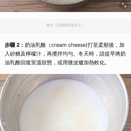
廣告（請繼續閱讀本文）
步驟 2：
奶油乳酪（cream cheese)打至柔順後，加
入砂糖及檸檬汁，再攪拌均勻。冬天時，請提早將奶
油乳酪回復室溫狀態，或用微波爐加熱軟化。