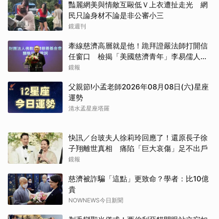
豔麗網美與情敵互毆低Ｖ上衣遭扯走光 網
民只論身材不論是非公審小三
鏡週刊
牽線慈濟高層就是他！跪拜證嚴法師打開信
任窗口 檢揭「美國慈濟青年」李易儒人脈
網絡
鏡報
父親節!小孟老師2026年08月08日(六)星座
運勢
清水孟星座塔羅
快訊／台玻夫人徐莉玲回應了！還原長子徐
子翔離世真相 痛陷「巨大哀傷」足不出戶
鏡報
慈濟被詐騙「這點」更致命？學者：比10億
貴
NOWNEWS今日新聞