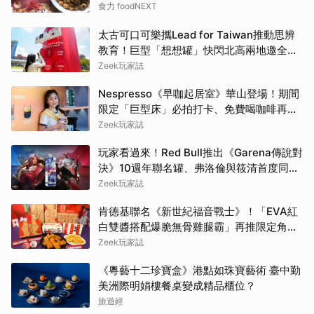
色
食力 foodNEXT
太古可口可樂攜Lead for Taiwan推動思辨
教育！巨型「想想罐」快閃北高兩地邀全民
挑戰「打破慣性」
Zeek玩家誌
Nespresso《早咖起居室》華山登場！期間
限定「巨型床」必拍打卡、免費喝咖啡再拿
好禮
Zeek玩家誌
玩家看過來！Red Bull推出《Garena傳說對
決》10週年聯名罐、弗洛倫與筱清首度同框
必收藏
Zeek玩家誌
肯德基聯名《新世紀福音戰士》！「EVA紅
白雙醬搭配爆脆無骨雞腿霸」再推限定角色
卡、周邊必搶收
Zeek玩家誌
《粵藝十二珍寶盒》港點如珠寶藝術 臺中勤
美洲際明娟樓餐桌變成精品櫃位？
旅遊經