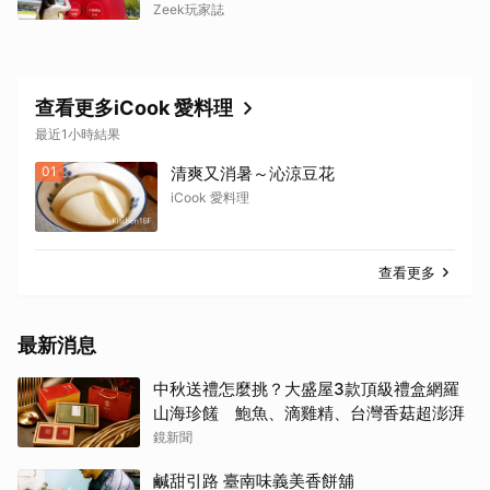
挑戰「打破慣性」
Zeek玩家誌
查看更多iCook 愛料理
最近1小時結果
01
清爽又消暑～沁涼豆花
iCook 愛料理
查看更多
最新消息
中秋送禮怎麼挑？大盛屋3款頂級禮盒網羅
山海珍饈 鮑魚、滴雞精、台灣香菇超澎湃
鏡新聞
鹹甜引路 臺南味義美香餅舖