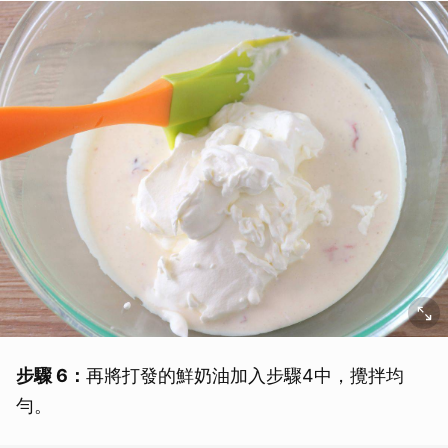
步驟 6：
再將打發的鮮奶油加入步驟4中，攪拌均
勻。