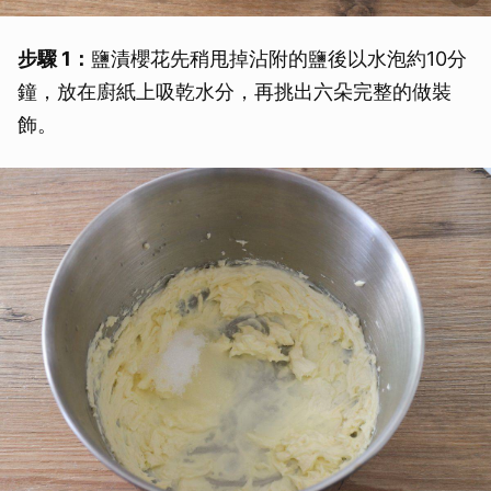
步驟 1：
鹽漬櫻花先稍甩掉沾附的鹽後以水泡約10分
鐘，放在廚紙上吸乾水分，再挑出六朵完整的做裝
飾。