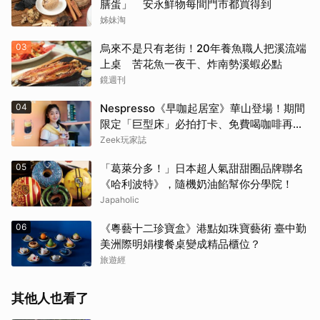
膳蛋」 安永鮮物每間門市都買得到
姊妹淘
03
烏來不是只有老街！20年養魚職人把溪流端
上桌 苦花魚一夜干、炸南勢溪蝦必點
鏡週刊
04
Nespresso《早咖起居室》華山登場！期間
限定「巨型床」必拍打卡、免費喝咖啡再拿
好禮
Zeek玩家誌
05
「葛萊分多！」日本超人氣甜甜圈品牌聯名
《哈利波特》，隨機奶油餡幫你分學院！
Japaholic
06
《粵藝十二珍寶盒》港點如珠寶藝術 臺中勤
美洲際明娟樓餐桌變成精品櫃位？
旅遊經
其他人也看了