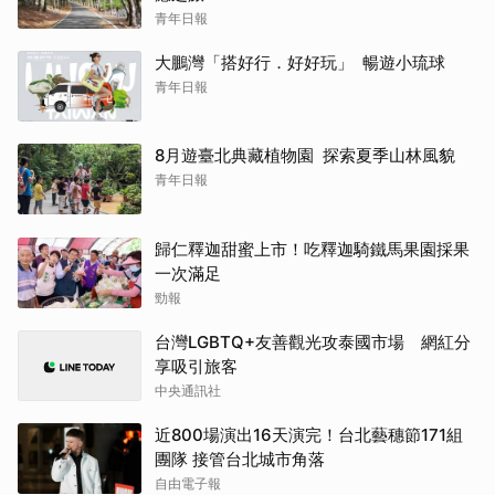
青年日報
大鵬灣「搭好行．好好玩」 暢遊小琉球
青年日報
8月遊臺北典藏植物園 探索夏季山林風貌
青年日報
歸仁釋迦甜蜜上市！吃釋迦騎鐵馬果園採果
一次滿足
勁報
台灣LGBTQ+友善觀光攻泰國市場 網紅分
享吸引旅客
中央通訊社
近800場演出16天演完！台北藝穗節171組
團隊 接管台北城市角落
自由電子報