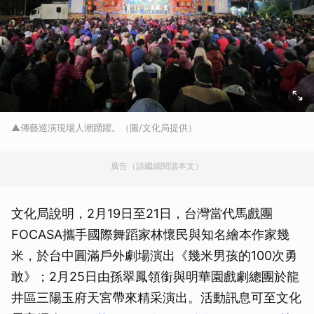
▲傳藝巡演現場人潮踴躍。（圖/文化局提供）
廣告（請繼續閱讀本文）
文化局說明，2月19日至21日，台灣當代馬戲團
FOCASA攜手國際舞蹈家林懷民與知名繪本作家幾
米，於台中圓滿戶外劇場演出《幾米男孩的100次勇
敢》；2月25日由孫翠鳳領銜與明華園戲劇總團於龍
井區三陽玉府天宮帶來精采演出。活動訊息可至文化