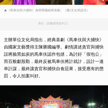
▲《馬車伕與大捕快》為明華園經典喜劇。（圖/文化局提供）
廣告（請繼續閱讀本文）
主辦單位文化局指出，經典喜劇《馬車伕與大捕快》
由國家文藝獎得主陳勝國編導。劇情講述貪官與捕快
誤將臉黑如炭的馬車伕認作包拯，為討好「假包公」
而百般獻殷勤，最終反被馬車伕將計就計，設計一連
串計謀，最終讓貪官和捕快自食惡果，接受應有的懲
罰，令人拍案叫好。