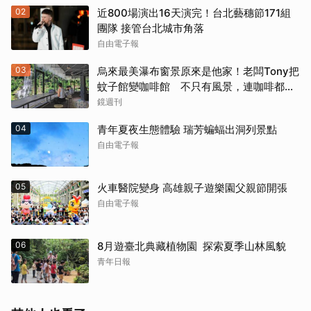
02
近800場演出16天演完！台北藝穗節171組
團隊 接管台北城市角落
自由電子報
03
烏來最美瀑布窗景原來是他家！老闆Tony把
蚊子館變咖啡館 不只有風景，連咖啡都好
喝到讓人想再來
鏡週刊
04
青年夏夜生態體驗 瑞芳蝙蝠出洞列景點
自由電子報
05
火車醫院變身 高雄親子遊樂園父親節開張
自由電子報
06
8月遊臺北典藏植物園 探索夏季山林風貌
青年日報