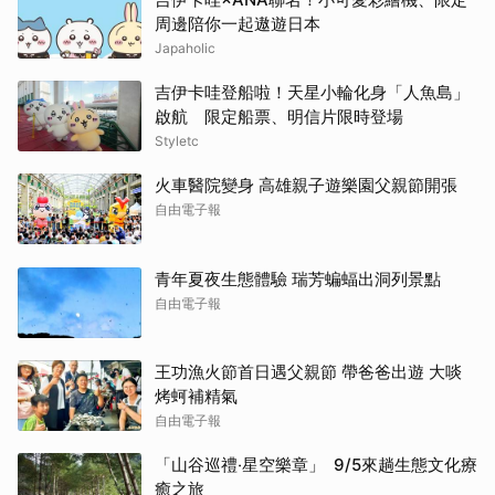
周邊陪你一起遨遊日本
Japaholic
吉伊卡哇登船啦！天星小輪化身「人魚島」
啟航 限定船票、明信片限時登場
Styletc
火車醫院變身 高雄親子遊樂園父親節開張
自由電子報
青年夏夜生態體驗 瑞芳蝙蝠出洞列景點
自由電子報
王功漁火節首日遇父親節 帶爸爸出遊 大啖
烤蚵補精氣
自由電子報
「山谷巡禮‧星空樂章」 9/5來趟生態文化療
癒之旅