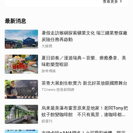
查看更多
最新消息
暑假走訪猴硐探索礦業文化 瑞三鑛業整煤廠
炭險任務再啟動
大媒體
夏日節奏／漫遊瑞典～音樂、療癒桑拿、美
味歡樂螯蝦節
旅奇傳媒
茶青大展創生軟實力 新北好茶放眼國際舞台
TCnews 慈善新聞網
烏來最美瀑布窗景原來是他家！老闆Tony把
蚊子館變咖啡館 不只有風景，連咖啡都好
喝到讓人想再來
鏡週刊
吉伊卡哇×ANA聯名！小可愛彩繪機、限定