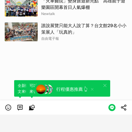
「火車醫院」變身旅遊新亮點 高雄親子遊
樂園區開幕首日人氣爆棚
Newtalk
誰說展覽只能大人說了算？台文館29名小小
策展人「玩真的」
自由電子報
全新體驗！一鍵引用此內容，透過發布貼
可以轉發或引用此內容至自己的貼文中，
行程優惠推薦 👆
文來輕鬆表達個人立場。
來發表您的評論或觀點。
類別
服務條款
隱私權政策
服務聲明