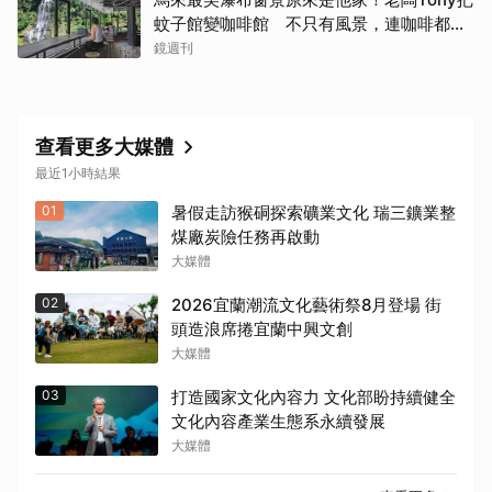
蚊子館變咖啡館 不只有風景，連咖啡都好
喝到讓人想再來
鏡週刊
查看更多大媒體
最近1小時結果
01
暑假走訪猴硐探索礦業文化 瑞三鑛業整
煤廠炭險任務再啟動
大媒體
02
2026宜蘭潮流文化藝術祭8月登場 街
頭造浪席捲宜蘭中興文創
大媒體
03
打造國家文化內容力 文化部盼持續健全
文化內容產業生態系永續發展
大媒體