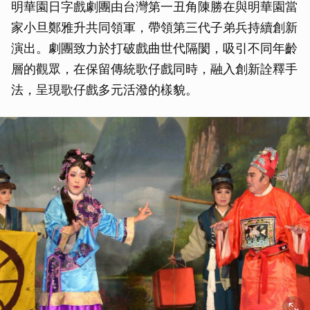
明華園日字戲劇團由台灣第一丑角陳勝在與明華園當
家小旦鄭雅升共同領軍，帶領第三代子弟兵持續創新
演出。劇團致力於打破戲曲世代隔閡，吸引不同年齡
層的觀眾，在保留傳統歌仔戲同時，融入創新詮釋手
法，呈現歌仔戲多元活潑的樣貌。