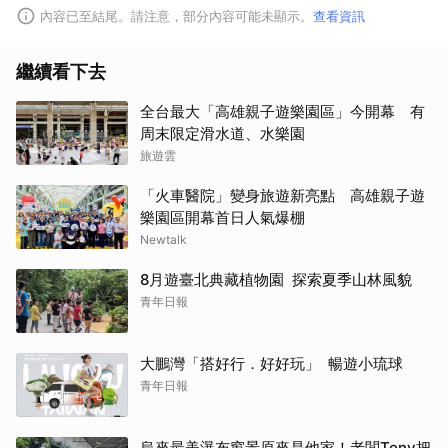
內容已至結尾。請注意，部分內容可能未顯示。
查看資訊
繼續看下去
全台最大「高雄親子遊樂園區」今開幕 有
周末限定滑水道、水樂園
旅遊雲
「火車醫院」變身旅遊新亮點 高雄親子遊
樂園區開幕首日人氣爆棚
Newtalk
8月遊臺北典藏植物園 探索夏季山林風貌
青年日報
大鵬灣「搭好行．好好玩」 暢遊小琉球
青年日報
烏來最美瀑布窗景原來是他家！老闆Tony把