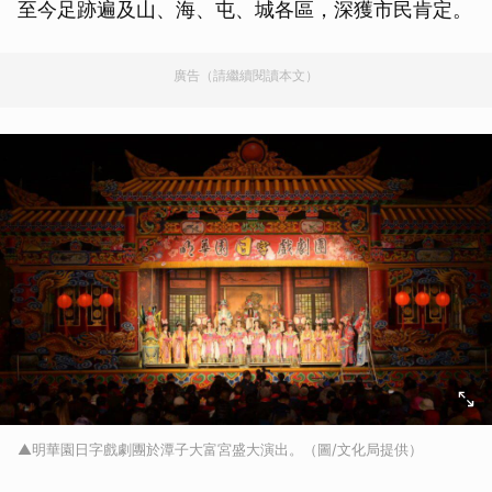
至今足跡遍及山、海、屯、城各區，深獲市民肯定。
廣告（請繼續閱讀本文）
▲明華園日字戲劇團於潭子大富宮盛大演出。（圖/文化局提供）