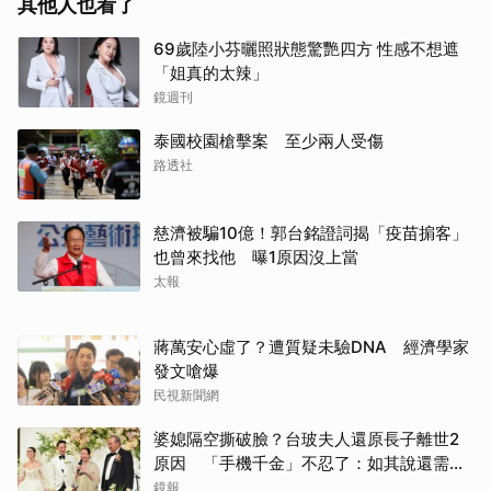
其他人也看了
69歲陸小芬曬照狀態驚艷四方 性感不想遮
「姐真的太辣」
鏡週刊
泰國校園槍擊案 至少兩人受傷
路透社
慈濟被騙10億！郭台銘證詞揭「疫苗掮客」
也曾來找他 曝1原因沒上當
太報
蔣萬安心虛了？遭質疑未驗DNA 經濟學家
發文嗆爆
民視新聞網
婆媳隔空撕破臉？台玻夫人還原長子離世2
原因 「手機千金」不忍了：如其說還需要
取消
離開嗎？
鏡報