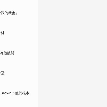
合我的機會」
身材
就為他敞開
拚冠
、Brown：他們根本