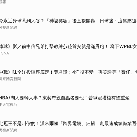
鏡報
今永近身球惹到大谷？「神祕笑容」後直接開轟 日球迷：這笑壓迫
民視新聞網
棒球》影／前中信兄弟打擊教練莎菈首安就是滿貫砲！ 寫下WPBL
TSNA
中職》味全洋投陣容底定！葉君璋：4洋投不變 再笑談等「費仔、
緯來體育新聞
NBA/湖人要幹大事？東契奇親自點名要他！昔爭冠搭檔有望重聚
中天電視台
七冠王不是叫假的！漢米爾頓「跨界電競」狂飆 創最速成績職業選
民視新聞網