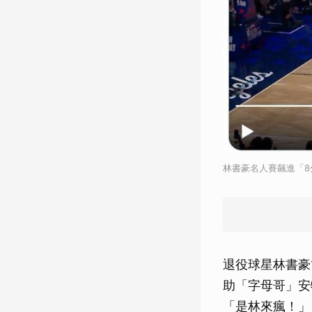
林書豪名人賽飆進「8
退役球星林書豪
助「字母哥」安特
「是林來瘋！」