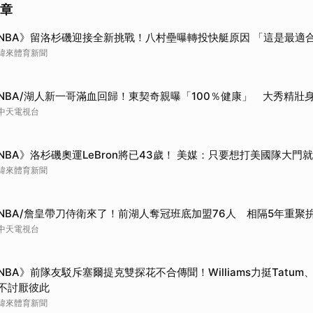
文章
取消
NBA》留洛杉磯迎接全新挑戰！八村壘曝轉投快艇原因 「這是最適
緯來體育新聞
NBA/湖人新一哥滿血回歸！東契奇親曝「100％健康」 大秀精壯
中天電視台
NBA》洛杉磯奧運LeBron將已43歲！ 美媒：只要想打美國隊大門
緯來體育新聞
NBA/詹皇帶刀侍衛來了！前湖人奪冠班底加盟76人 相隔5年重聚
中天電視台
NBA》前隊友駁斥塞爾提克雙探花不合傳聞！Williams力挺Tatum
不討厭彼此
緯來體育新聞