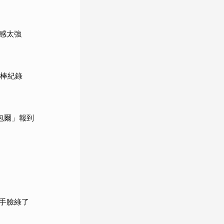
感太強
女棒紀錄
包爾」報到
手臉綠了