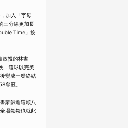
場，加入「字母
的三分線更加長
e Time」按
被放投的林書
晚，這球以完美
後變成一發終結
58奪冠。
書豪飆進這顆八
全場氣氛也就此