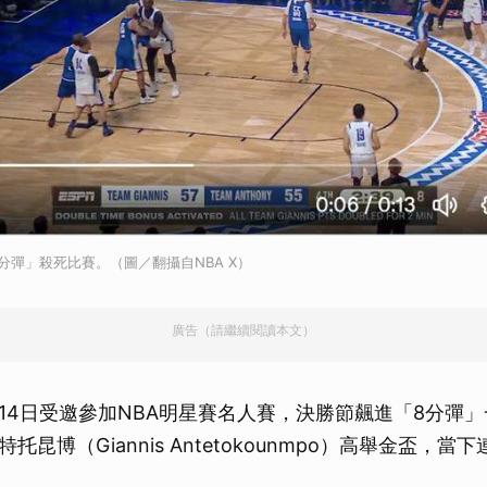
分彈」殺死比賽。（圖／翻攝自NBA X）
廣告（請繼續閱讀本文）
14日受邀參加NBA明星賽名人賽，決勝節飆進「8分彈
托昆博（Giannis Antetokounmpo）高舉金盃，當