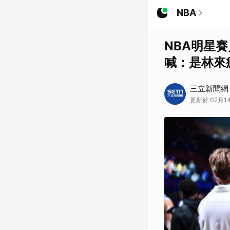
NBA
NBA明星
喊：是林來
三立新聞網
更新於 02月14