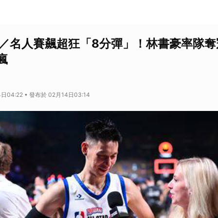
賽／名人賽飆超狂「8分彈」！林書豪率隊奪
瘋
日04:22 • 發布於 02月14日03:14