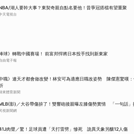
NBA/湖人要幹大事？東契奇親自點名要他！昔爭冠搭檔有望重聚
中天電視台
棒球》轉戰中國賽場！ 前富邦悍將日本投手找到新東家
自由電子報
中職》連天才都會做改變！林安可為適應日職改姿勢 陳傑憲驚嘆：
折
緯來體育新聞
MLB(影)／大谷帶傷拚了！雙響砲後親曝左膝傷勢實情 「一句話
民視新聞網
41J肉聲／驚！足球員遭「天打雷劈」慘死 詭異天象另釀12人傷