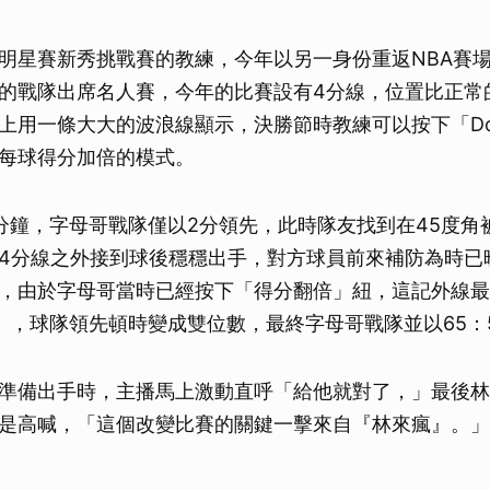
明星賽新秀挑戰賽的教練，今年以另一身份重返NBA賽
的戰隊出席名人賽，今年的比賽設有4分線，位置比正常
用一條大大的波浪線顯示，決勝節時教練可以按下「Doubl
每球得分加倍的模式。
分鐘，字母哥戰隊僅以2分領先，此時隊友找到在45度角
4分線之外接到球後穩穩出手，對方球員前來補防為時已
，由於字母哥當時已經按下「得分翻倍」紐，這記外線最
」，球隊領先頓時變成雙位數，最終字母哥戰隊並以65：
準備出手時，主播馬上激動直呼「給他就對了，」最後林
是高喊，「這個改變比賽的關鍵一擊來自『林來瘋』。」