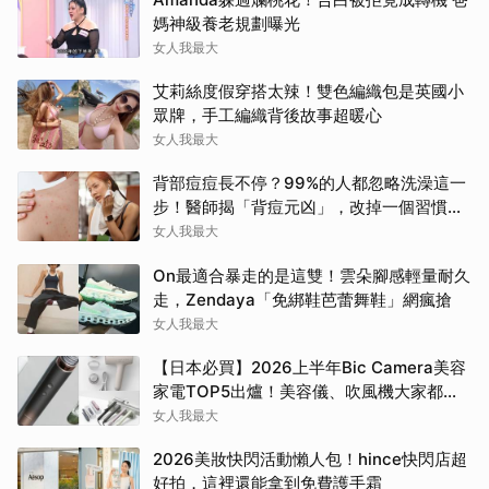
媽神級養老規劃曝光
女人我最大
艾莉絲度假穿搭太辣！雙色編織包是英國小
眾牌，手工編織背後故事超暖心
女人我最大
背部痘痘長不停？99%的人都忽略洗澡這一
步！醫師揭「背痘元凶」，改掉一個習慣真
的差很多
女人我最大
On最適合暴走的是這雙！雲朵腳感輕量耐久
走，Zendaya「免綁鞋芭蕾舞鞋」網瘋搶
女人我最大
【日本必買】2026上半年Bic Camera美容
家電TOP5出爐！美容儀、吹風機大家都搶
這幾款
女人我最大
2026美妝快閃活動懶人包！hince快閃店超
好拍，這裡還能拿到免費護手霜