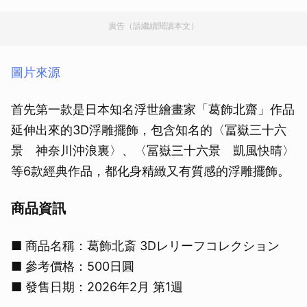
廣告（請繼續閱讀本文）
圖片來源
首先第一款是日本知名浮世繪畫家「葛飾北齋」作品
延伸出來的3D浮雕擺飾，包含知名的〈冨嶽三十六
景 神奈川沖浪裏〉、〈冨嶽三十六景 凱風快晴〉
等6款經典作品，都化身精緻又有質感的浮雕擺飾。
商品資訊
■ 商品名稱：葛飾北斎 3Dレリーフコレクション
■ 參考價格：500日圓
■ 發售日期：2026年2月 第1週