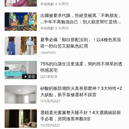
生活演員！
幸福熟齡 X 今周刊
出國被要求代購，拒絕竟被罵「不夠朋友」
…中年不再勉強自己：別人願意幫忙是情
分，不是本分
幸福熟齡 X 今周刊
夏季必備「顯白搭配法則」！以4種色系混
搭一秒白皙又顯氣色紅潤
Japaholic
75%的白讓生活更溫柔，簡約而不簡單的透
明感居宅
影音
設計家影音
矽酸鈣板防潮防火真有那麼神？3大特性+2
大缺點，新手裝修選材不踩雷
100室內設計
選錯遮光窗簾整天睡不好？4大選購細節新
手必看，房間漆黑率翻3倍
100室內設計