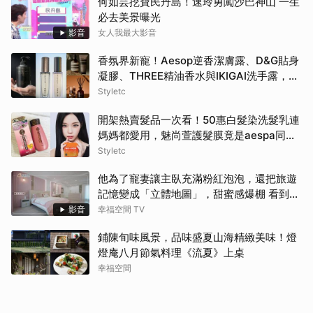
何如芸挖寶民丹島！速玲勇闖沙巴神山 一生
必去美景曝光
影音
女人我最大影音
香氛界新寵！Aesop逆香潔膚露、D&G貼身
凝膠、THREE精油香水與IKIGAI洗手露，用
高質感香氣包覆妳的盛夏日常
Styletc
開架熱賣髮品一次看！50惠白髮染洗髮乳連
媽媽都愛用，魅尚萱護髮膜竟是aespa同
款！
Styletc
他為了寵妻讓主臥充滿粉紅泡泡，還把旅遊
記憶變成「立體地圖」，甜蜜感爆棚 看到這
間誰不嫁？！
影音
幸福空間 TV
鋪陳旬味風景，品味盛夏山海精緻美味！燈
燈庵八月節氣料理《流夏》上桌
幸福空間