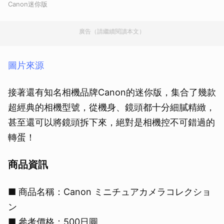
Canon迷你版
廣告（請繼續閱讀本文）
圖片來源
接著還有知名相機品牌Canon的迷你版，集合了幾款
超經典的相機型號，從機身、鏡頭都十分細膩精緻，
甚至還可以將鏡頭拆下來，絕對是相機控不可錯過的
轉蛋！
商品資訊
■ 商品名稱：Canon ミニチュアカメラコレクショ
ン
■ 參考價格：500日圓