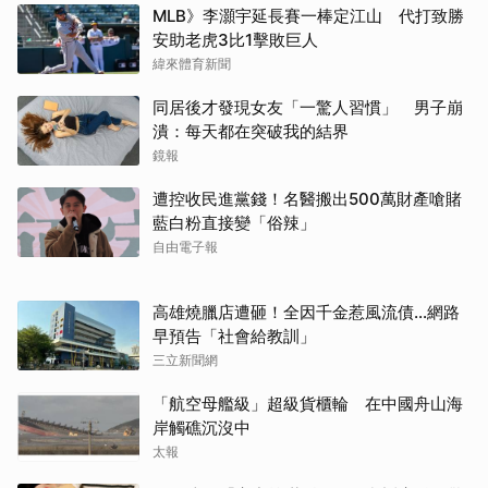
MLB》李灝宇延長賽一棒定江山 代打致勝
安助老虎3比1擊敗巨人
緯來體育新聞
同居後才發現女友「一驚人習慣」 男子崩
潰：每天都在突破我的結界
鏡報
遭控收民進黨錢！名醫搬出500萬財產嗆賭
藍白粉直接變「俗辣」
自由電子報
高雄燒臘店遭砸！全因千金惹風流債…網路
早預告「社會給教訓」
三立新聞網
「航空母艦級」超級貨櫃輪 在中國舟山海
岸觸礁沉沒中
太報